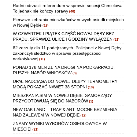
Radni odrzucili referendum w sprawie secesji Chmielowa.
To jednak nie kończy sprawy
(40)
Pierwsze zebrania mieszkańców nowych osiedli miejskich
w Nowej Dębie
(19)
W CZWARTEK I PIĄTEK CZĘŚĆ NOWEJ DĘBY BEZ
PRĄDU. SPRAWDŹ ULICE I GODZINY WYŁĄCZEŃ
(21)
62 zarzuty dla 11 podejrzanych. Policjanci z Nowej Dęby
zakończyli śledztwo w sprawie przestępczości
narkotykowej
(11)
PONAD 178 MLN ZŁ NA DROGI NA PODKARPACIU.
RUSZYŁ NABÓR WNIOSKÓW
(8)
UPAŁ NADCIĄGA DO NOWEJ DĘBY? TERMOMETRY
MOGĄ POKAZAĆ NAWET 38 STOPNI
(10)
MIESZKANIA SIM W NOWEJ DĘBIE. SAMORZĄDY
PRZYGOTOWUJĄ SIĘ DO NABORÓW
(1)
NEW OAK LAND – TRAP & ART. MOCNE BRZMIENIA
NAD ZALEWEM W NOWEJ DĘBIE
(12)
ZNAMY WYNIKI WYBORÓW OSIEDLOWYCH W
MIEŚCIE!
(21)