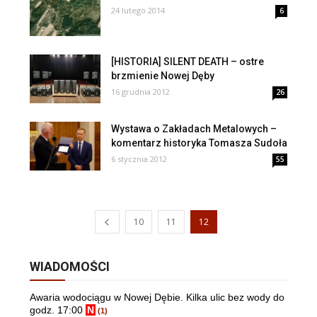
24 lutego 2014
6
[HISTORIA] SILENT DEATH – ostre
brzmienie Nowej Dęby
16 grudnia 2012
26
Wystawa o Zakładach Metalowych –
komentarz historyka Tomasza Sudoła
6 stycznia 2012
55
10
11
12
WIADOMOŚCI
Awaria wodociągu w Nowej Dębie. Kilka ulic bez wody do
godz. 17:00
N
(1)