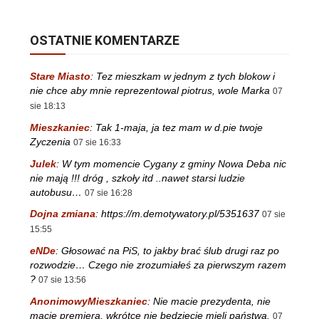
OSTATNIE KOMENTARZE
Stare Miasto
:
Tez mieszkam w jednym z tych blokow i
nie chce aby mnie reprezentowal piotrus, wole Marka
07
sie 18:13
Mieszkaniec
:
Tak 1-maja, ja tez mam w d.pie twoje
Zyczenia
07 sie 16:33
Julek
:
W tym momencie Cygany z gminy Nowa Deba nic
nie mają !!! dróg , szkoły itd ..nawet starsi ludzie
autobusu…
07 sie 16:28
Dojna zmiana
:
https://m.demotywatory.pl/5351637
07 sie
15:55
eNDe
:
Głosować na PiS, to jakby brać ślub drugi raz po
rozwodzie… Czego nie zrozumiałeś za pierwszym razem
?
07 sie 13:56
AnonimowyMieszkaniec
:
Nie macie prezydenta, nie
macie premiera, wkrótce nie będziecie mieli państwa.
07