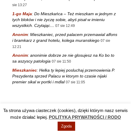
sie 13:27
1-go Maja
:
Do Mieszkańca – Też mieszkam w jednym z
tych bloków i nie życzę sobie, abyś pisał w imieniu
wszystkich. Czytając…
07 sie 12:49
Anonim
:
Mieszkaniec, przed palacem przemawial alfons
i bramkarz z grand hotelu, kolega muranskiego
07 sie
12:21
Anonim
:
anonimie dobrze ze nie glosujesz na Ko bo to
sa aszyscy patologia
07 sie 11:50
Mieszkaniec
:
Helka ty lepiej posluchaj przemowienia P.
Prezydenta sprzed Palacu w ktorym to czasie nijaki
premier sikal w portki i mdlal
07 sie 11:05
Ta strona używa ciasteczek (cookies), dzięki którym nasz serwis
Reklama
TV DĘBA
Polityka prywatności / RODO
Kontakt
może działać lepiej.
POLITYKA PRYWATNOŚCI / RODO
Zgoda
© Info Nowa Dęba