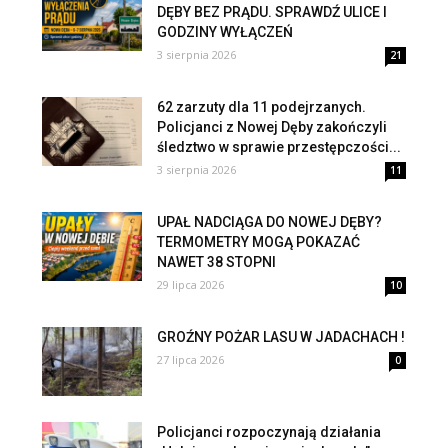
DĘBY BEZ PRĄDU. SPRAWDŹ ULICE I
GODZINY WYŁĄCZEŃ
3 sierpnia 2026
21
62 zarzuty dla 11 podejrzanych.
Policjanci z Nowej Dęby zakończyli
śledztwo w sprawie przestępczości...
3 sierpnia 2026
11
UPAŁ NADCIĄGA DO NOWEJ DĘBY?
TERMOMETRY MOGĄ POKAZAĆ
NAWET 38 STOPNI
29 lipca 2026
10
GROŹNY POŻAR LASU W JADACHACH !
27 lipca 2026
0
Policjanci rozpoczynają działania