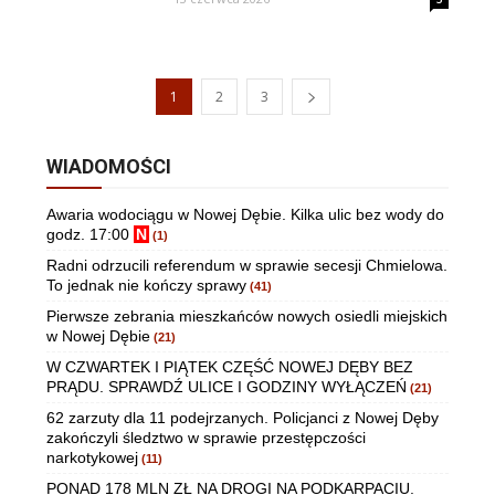
1
2
3
WIADOMOŚCI
Awaria wodociągu w Nowej Dębie. Kilka ulic bez wody do
godz. 17:00
N
(1)
Radni odrzucili referendum w sprawie secesji Chmielowa.
To jednak nie kończy sprawy
(41)
Pierwsze zebrania mieszkańców nowych osiedli miejskich
w Nowej Dębie
(21)
W CZWARTEK I PIĄTEK CZĘŚĆ NOWEJ DĘBY BEZ
PRĄDU. SPRAWDŹ ULICE I GODZINY WYŁĄCZEŃ
(21)
62 zarzuty dla 11 podejrzanych. Policjanci z Nowej Dęby
zakończyli śledztwo w sprawie przestępczości
narkotykowej
(11)
PONAD 178 MLN ZŁ NA DROGI NA PODKARPACIU.