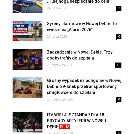
„Hulajnogą bezpiecznie do celu”
24 lipca 2026
2
Syreny alarmowe w Nowej Dębie. To
ćwiczenia „Alarm 2026”
20 lipca 2026
0
Zaczadzenie w Nowej Dębie. Trzy
osoby trafiły do szpitala
29 czerwca 2026
10
Groźny wypadek na poligonie w Nowej
Dębie. 29-latek przetransportowany
śmigłowcem do szpitala
23 czerwca 2026
0
ITV WISŁA: SZTANDAR DLA 18.
BRYGADY ARTYLERII W NOWEJ
DĘBIE
FILM
13 czerwca 2026
3