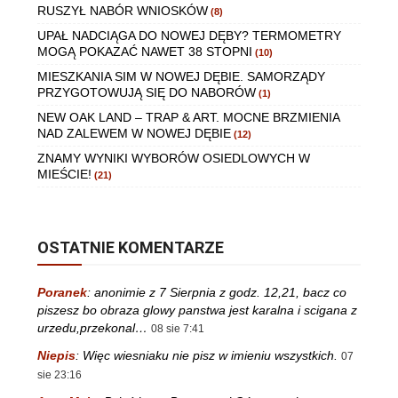
RUSZYŁ NABÓR WNIOSKÓW
(8)
UPAŁ NADCIĄGA DO NOWEJ DĘBY? TERMOMETRY
MOGĄ POKAZAĆ NAWET 38 STOPNI
(10)
MIESZKANIA SIM W NOWEJ DĘBIE. SAMORZĄDY
PRZYGOTOWUJĄ SIĘ DO NABORÓW
(1)
NEW OAK LAND – TRAP & ART. MOCNE BRZMIENIA
NAD ZALEWEM W NOWEJ DĘBIE
(12)
ZNAMY WYNIKI WYBORÓW OSIEDLOWYCH W
MIEŚCIE!
(21)
OSTATNIE KOMENTARZE
Poranek
:
anonimie z 7 Sierpnia z godz. 12,21, bacz co
piszesz bo obraza glowy panstwa jest karalna i scigana z
urzedu,przekonal…
08 sie 7:41
Niepis
:
Więc wiesniaku nie pisz w imieniu wszystkich.
07
sie 23:16