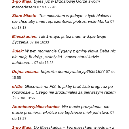
1-go Maja
:
Byłeś już w Brzostowej Górze swoim
mercedesem
07 sie 22:46
Stare Miasto
:
Tez mieszkam w jednym z tych blokow i
nie chce aby mnie reprezentowal piotrus, wole Marka
07
sie 18:13
Mieszkaniec
:
Tak 1-maja, ja tez mam w d.pie twoje
Zyczenia
07 sie 16:33
Julek
:
W tym momencie Cygany z gminy Nowa Deba nic
nie mają !!! dróg , szkoły itd ..nawet starsi ludzie
autobusu…
07 sie 16:28
Dojna zmiana
:
https://m.demotywatory.pl/5351637
07 sie
15:55
eNDe
:
Głosować na PiS, to jakby brać ślub drugi raz po
rozwodzie… Czego nie zrozumiałeś za pierwszym razem
?
07 sie 13:56
AnonimowyMieszkaniec
:
Nie macie prezydenta, nie
macie premiera, wkrótce nie będziecie mieli państwa.
07
sie 13:27
1-go Maja
:
Do Mieszkańca – Też mieszkam w jednym z