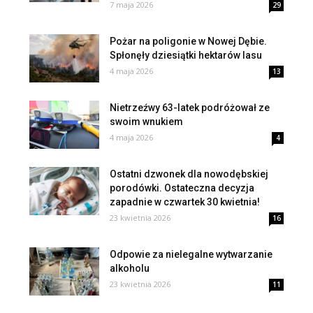
7 maja 2026
29
Pożar na poligonie w Nowej Dębie.
Spłonęły dziesiątki hektarów lasu
4 maja 2026
13
Nietrzeźwy 63-latek podróżował ze
swoim wnukiem
4 maja 2026
4
Ostatni dzwonek dla nowodębskiej
porodówki. Ostateczna decyzja
zapadnie w czwartek 30 kwietnia!
23 kwietnia 2026
16
Odpowie za nielegalne wytwarzanie
alkoholu
23 kwietnia 2026
11