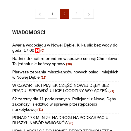
1
2
3
WIADOMOŚCI
Awaria wodociągu w Nowej Dębie. Kilka ulic bez wody do
godz. 17:00
N
(0)
Radni odrzucili referendum w sprawie secesji Chmielowa.
To jednak nie kończy sprawy
(30)
Pierwsze zebrania mieszkańców nowych osiedli miejskich
w Nowej Dębie
(13)
W CZWARTEK I PIĄTEK CZĘŚĆ NOWEJ DĘBY BEZ
PRĄDU. SPRAWDŹ ULICE I GODZINY WYŁĄCZEŃ
(21)
62 zarzuty dla 11 podejrzanych. Policjanci z Nowej Dęby
zakończyli śledztwo w sprawie przestępczości
narkotykowej
(11)
PONAD 178 MLN ZŁ NA DROGI NA PODKARPACIU.
RUSZYŁ NABÓR WNIOSKÓW
(8)