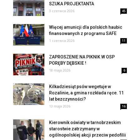
SZUKA PROJEKTANTA
3 czerwca 2026
45
Więcej amunicji dla polskich haubic
finansowanych z programu SAFE
1 czerwca 2026
11
ZAPROSZENIE NA PIKNIK W OSP
PORĘBY DĘBSKIE !
18 maja 2026
6
Kilkadziesiąt psów wegetuje w
Rozalinie, a gmina rozkłada ręce. 11
lat bezczynności?
13 maja 2026
16
Kierownik oświaty w tarnobrzeskim
starostwie zatrzymany w
ogólnopolskiej akcji przeciw pedofilii