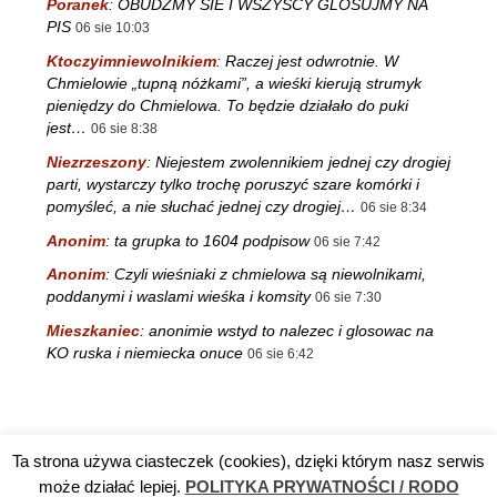
Poranek
:
OBUDZMY SIE I WSZYSCY GLOSUJMY NA
PIS
06 sie 10:03
Ktoczyimniewolnikiem
:
Raczej jest odwrotnie. W
Chmielowie „tupną nóżkami”, a wieśki kierują strumyk
pieniędzy do Chmielowa. To będzie działało do puki
jest…
06 sie 8:38
Niezrzeszony
:
Niejestem zwolennikiem jednej czy drogiej
parti, wystarczy tylko trochę poruszyć szare komórki i
pomyśleć, a nie słuchać jednej czy drogiej…
06 sie 8:34
Anonim
:
ta grupka to 1604 podpisow
06 sie 7:42
Anonim
:
Czyli wieśniaki z chmielowa są niewolnikami,
poddanymi i waslami wieśka i komsity
06 sie 7:30
Mieszkaniec
:
anonimie wstyd to nalezec i glosowac na
KO ruska i niemiecka onuce
06 sie 6:42
Ta strona używa ciasteczek (cookies), dzięki którym nasz serwis
Reklama
TV DĘBA
Polityka prywatności / RODO
Kontakt
może działać lepiej.
POLITYKA PRYWATNOŚCI / RODO