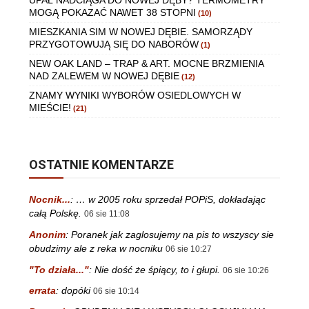
UPAŁ NADCIĄGA DO NOWEJ DĘBY? TERMOMETRY
MOGĄ POKAZAĆ NAWET 38 STOPNI
(10)
MIESZKANIA SIM W NOWEJ DĘBIE. SAMORZĄDY
PRZYGOTOWUJĄ SIĘ DO NABORÓW
(1)
NEW OAK LAND – TRAP & ART. MOCNE BRZMIENIA
NAD ZALEWEM W NOWEJ DĘBIE
(12)
ZNAMY WYNIKI WYBORÓW OSIEDLOWYCH W
MIEŚCIE!
(21)
OSTATNIE KOMENTARZE
Nocnik...
:
… w 2005 roku sprzedał POPiS, dokładając
całą Polskę.
06 sie 11:08
Anonim
:
Poranek jak zaglosujemy na pis to wszyscy sie
obudzimy ale z reka w nocniku
06 sie 10:27
"To działa..."
:
Nie dość że śpiący, to i głupi.
06 sie 10:26
errata
:
dopóki
06 sie 10:14