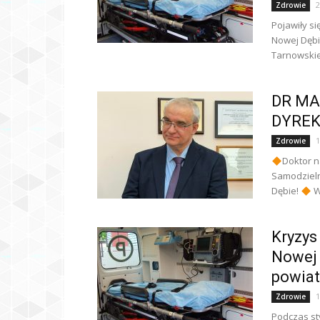
2
Zdrowie
Pojawiły s
Nowej Dębi
Tarnowskie
DR M
DYREK
1
Zdrowie
Doktor 
Samodzieln
Dębie!
W
Kryzys
Nowej 
powia
1
Zdrowie
Podczas st