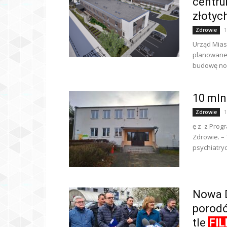
centru
złotyc
1
Zdrowie
Urząd Mias
planowanej
budowę now
10 mln
1
Zdrowie
ę z z Progr
Zdrowie. – 
psychiatry
Nowa D
porodó
tle
FI