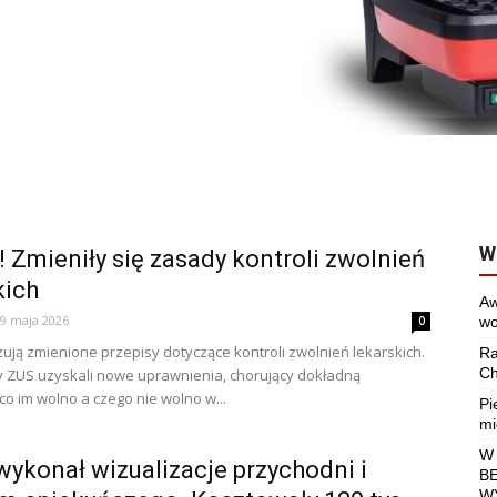
W
 Zmieniły się zasady kontroli zwolnień
kich
Aw
9 maja 2026
0
wo
ują zmienione przepisy dotyczące kontroli zwolnień lekarskich.
Ra
Ch
y ZUS uzyskali nowe uprawnienia, chorujący dokładną
co im wolno a czego nie wolno w...
Pi
mi
W
wykonał wizualizacje przychodni i
B
W