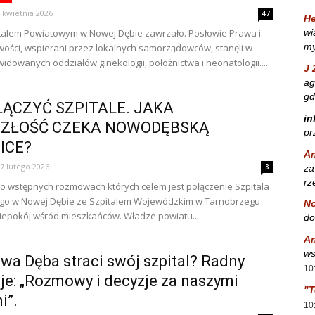
 kwietnia 2026
47
He
wi
talem Powiatowym w Nowej Dębie zawrzało. Posłowie Prawa i
my
wości, wspierani przez lokalnych samorządowców, stanęli w
widowanych oddziałów ginekologii, położnictwa i neonatologii....
J 
ag
gd
ŁĄCZYĆ SZPITALE. JAKA
in
ZŁOŚĆ CZEKA NOWODĘBSKĄ
pr
ICE?
A
7 lutego 2026
8
za
rz
 o wstępnych rozmowach których celem jest połączenie Szpitala
go w Nowej Dębie ze Szpitalem Wojewódzkim w Tarnobrzegu
No
iepokój wśród mieszkańców. Władze powiatu...
do
A
ws
wa Dęba straci swój szpital? Radny
10
je: „Rozmowy i decyzje za naszymi
"T
i”.
10