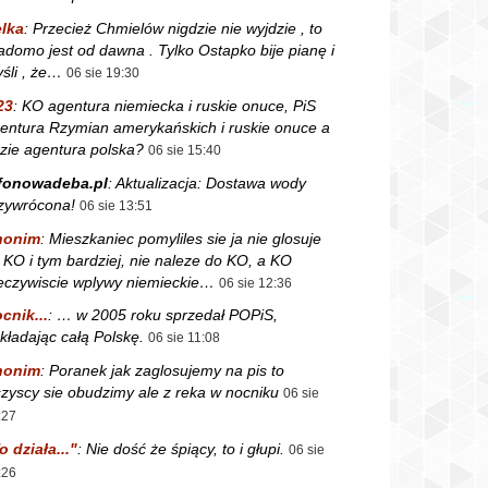
lka
:
Przecież Chmielów nigdzie nie wyjdzie , to
adomo jest od dawna . Tylko Ostapko bije pianę i
śli , że…
06 sie 19:30
23
:
KO agentura niemiecka i ruskie onuce, PiS
entura Rzymian amerykańskich i ruskie onuce a
zie agentura polska?
06 sie 15:40
fonowadeba.pl
:
Aktualizacja: Dostawa wody
zywrócona!
06 sie 13:51
nonim
:
Mieszkaniec pomyliles sie ja nie glosuje
 KO i tym bardziej, nie naleze do KO, a KO
eczywiscie wplywy niemieckie…
06 sie 12:36
cnik...
:
… w 2005 roku sprzedał POPiS,
kładając całą Polskę.
06 sie 11:08
nonim
:
Poranek jak zaglosujemy na pis to
zyscy sie obudzimy ale z reka w nocniku
06 sie
:27
o działa..."
:
Nie dość że śpiący, to i głupi.
06 sie
:26