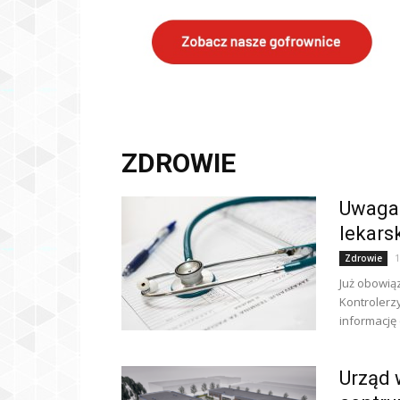
ZDROWIE
Uwaga!
lekars
1
Zdrowie
Już obowiąz
Kontrolerz
informację 
Urząd 