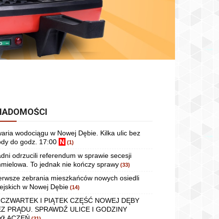
IADOMOŚCI
aria wodociągu w Nowej Dębie. Kilka ulic bez
dy do godz. 17:00
N
(1)
dni odrzucili referendum w sprawie secesji
mielowa. To jednak nie kończy sprawy
(33)
erwsze zebrania mieszkańców nowych osiedli
ejskich w Nowej Dębie
(14)
 CZWARTEK I PIĄTEK CZĘŚĆ NOWEJ DĘBY
EZ PRĄDU. SPRAWDŹ ULICE I GODZINY
YŁĄCZEŃ
(21)