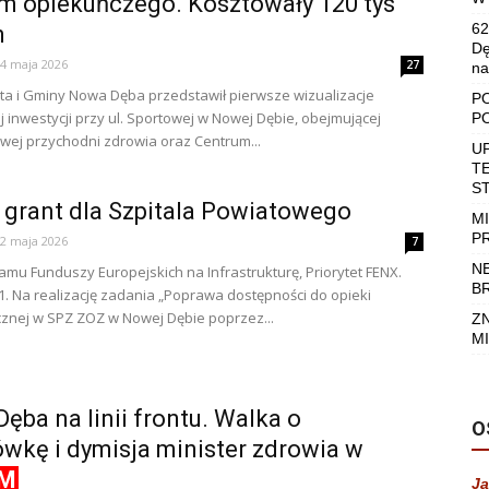
m opiekuńczego. Kosztowały 120 tys
62
h
Dę
4 maja 2026
27
na
ta i Gminy Nowa Dęba przedstawił pierwsze wizualizacje
P
 inwestycji przy ul. Sportowej w Nowej Dębie, obejmującej
P
ej przychodni zdrowia oraz Centrum...
U
T
S
 grant dla Szpitala Powiatowego
M
P
2 maja 2026
7
N
amu Funduszy Europejskich na Infrastrukturę, Priorytet FENX.
B
1. Na realizację zadania „Poprawa dostępności do opieki
cznej w SPZ ZOZ w Nowej Dębie poprzez...
Z
MI
ęba na linii frontu. Walka o
O
wkę i dymisja minister zdrowia w
LM
Ja