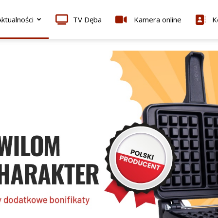
ktualności
TV Dęba
Kamera online
K