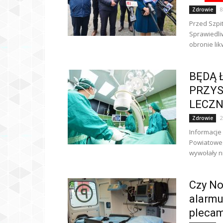
8
Zdrowie
Przed Szpi
Sprawiedli
obronie lik
BĘDĄ 
PRZYS
LECZN
2
Zdrowie
Informacje
Powiatowe
wywołały n
Czy No
alarmu
plecam