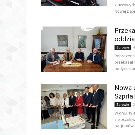
kluczowych
Nowej Dębi
Przeka
oddzia
4
Zdrowie
Reprezentu
przekazał 
budynek po
Nowa p
Szpita
2
Zdrowie
W dniu 19 
się oczeki
pacjentów i