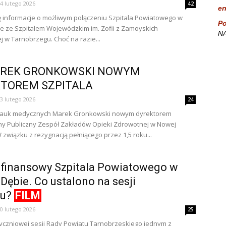
4 lutego 2026
42
er
ię informacje o możliwym połączeniu Szpitala Powiatowego w
Po
e ze Szpitalem Wojewódzkim im. Zofii z Zamoyskich
NA
j w Tarnobrzegu. Choć na razie...
AREK GRONKOWSKI NOWYM
TOREM SZPITALA
3 lutego 2026
24
nauk medycznych Marek Gronkowski nowym dyrektorem
y Publiczny Zespół Zakładów Opieki Zdrowotnej w Nowej
 związku z rezygnacją pełniącego przez 1,5 roku...
 finansowy Szpitala Powiatowego w
Dębie. Co ustalono na sesji
tu?
FILM
0 lutego 2026
25
yczniowej sesji Rady Powiatu Tarnobrzeskiego jednym z