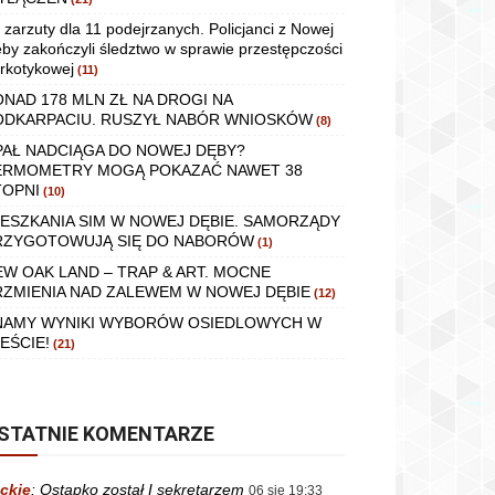
 zarzuty dla 11 podejrzanych. Policjanci z Nowej
by zakończyli śledztwo w sprawie przestępczości
rkotykowej
(11)
ONAD 178 MLN ZŁ NA DROGI NA
ODKARPACIU. RUSZYŁ NABÓR WNIOSKÓW
(8)
PAŁ NADCIĄGA DO NOWEJ DĘBY?
ERMOMETRY MOGĄ POKAZAĆ NAWET 38
TOPNI
(10)
IESZKANIA SIM W NOWEJ DĘBIE. SAMORZĄDY
RZYGOTOWUJĄ SIĘ DO NABORÓW
(1)
EW OAK LAND – TRAP & ART. MOCNE
RZMIENIA NAD ZALEWEM W NOWEJ DĘBIE
(12)
NAMY WYNIKI WYBORÓW OSIEDLOWYCH W
EŚCIE!
(21)
STATNIE KOMENTARZE
ckie
:
Ostapko został I sekretarzem
06 sie 19:33