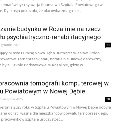
 tematów była sytuacja finansowa Szpitala Powiatowego w
e. Dyskusja pokazała, że placówka zmaga się...
zanie budynku w Rozalinie na rzecz
łu psychiatryczno-rehabilitacyjnego
 grudnia 2025
13
jący Miasto i Gminę Nowa Dęba Burmistrz Wiesław Ordon
Powiatowi Tarnobrzeskiemu, notarialnie umową darowizny,
 byłej Szkole Podstawowej w Rozalinie, gdzie w...
racownia tomografii komputerowej w
lu Powiatowym w Nowej Dębie
0 sierpnia 2025
10
sierpnia 2025 roku w Szpitalu Powiatowym w Nowej Dębie odbyła
wana od lat i ważna dla mieszkańców powiatu tarnobrzeskiego,
 pracowników szpitala uroczystość...