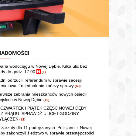
IADOMOŚCI
aria wodociągu w Nowej Dębie. Kilka ulic bez
dy do godz. 17:00
N
(1)
dni odrzucili referendum w sprawie secesji
mielowa. To jednak nie kończy sprawy
(40)
erwsze zebrania mieszkańców nowych osiedli
ejskich w Nowej Dębie
(19)
 CZWARTEK I PIĄTEK CZĘŚĆ NOWEJ DĘBY
EZ PRĄDU. SPRAWDŹ ULICE I GODZINY
YŁĄCZEŃ
(21)
 zarzuty dla 11 podejrzanych. Policjanci z Nowej
by zakończyli śledztwo w sprawie przestępczości