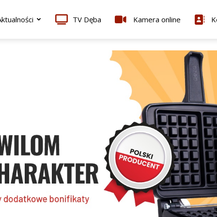
ktualności
TV Dęba
Kamera online
K