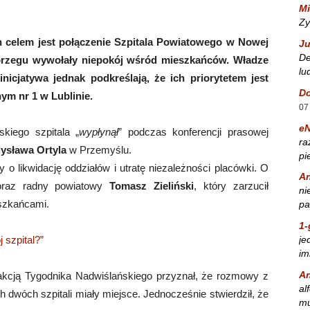
Mi
Zy
 celem jest połączenie Szpitala Powiatowego w Nowej
Ju
De
rzegu wywołały niepokój wśród mieszkańców. Władze
lu
inicjatywa jednak podkreślają, że ich priorytetem jest
Do
ym nr 1 w Lublinie.
07
e
kiego szpitala „
wypłynął
” podczas konferencji prasowej
ra
ysława Ortyla
w Przemyślu.
pi
o likwidację oddziałów i utratę niezależności placówki. O
A
 oraz radny powiatowy
Tomasz Zieliński
, który zarzucił
ni
eszkańcami.
pa
1-
je
 szpital?”
im
A
kcją Tygodnika Nadwiślańskiego przyznał, że rozmowy z
al
 dwóch szpitali miały miejsce. Jednocześnie stwierdził, że
mu