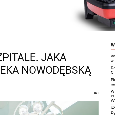
W
PITALE. JAKA
Aw
wo
ZEKA NOWODĘBSKĄ
Ra
Ch
Pi
mi
W
8
B
W
62
Dę