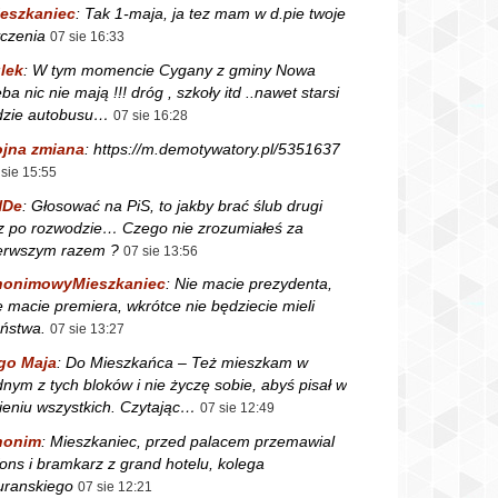
eszkaniec
:
Tak 1-maja, ja tez mam w d.pie twoje
czenia
07 sie 16:33
lek
:
W tym momencie Cygany z gminy Nowa
ba nic nie mają !!! dróg , szkoły itd ..nawet starsi
dzie autobusu…
07 sie 16:28
jna zmiana
:
https://m.demotywatory.pl/5351637
 sie 15:55
NDe
:
Głosować na PiS, to jakby brać ślub drugi
z po rozwodzie… Czego nie zrozumiałeś za
erwszym razem ?
07 sie 13:56
nonimowyMieszkaniec
:
Nie macie prezydenta,
e macie premiera, wkrótce nie będziecie mieli
ństwa.
07 sie 13:27
go Maja
:
Do Mieszkańca – Też mieszkam w
dnym z tych bloków i nie życzę sobie, abyś pisał w
ieniu wszystkich. Czytając…
07 sie 12:49
nonim
:
Mieszkaniec, przed palacem przemawial
fons i bramkarz z grand hotelu, kolega
ranskiego
07 sie 12:21