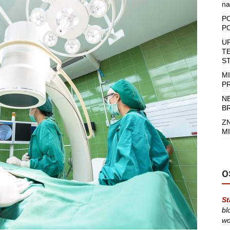
na
P
P
U
T
S
M
P
N
B
Z
MI
O
St
bl
wo