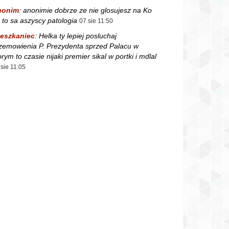
nonim
:
anonimie dobrze ze nie glosujesz na Ko
 to sa aszyscy patologia
07 sie 11:50
eszkaniec
:
Helka ty lepiej posluchaj
zemowienia P. Prezydenta sprzed Palacu w
orym to czasie nijaki premier sikal w portki i mdlal
 sie 11:05