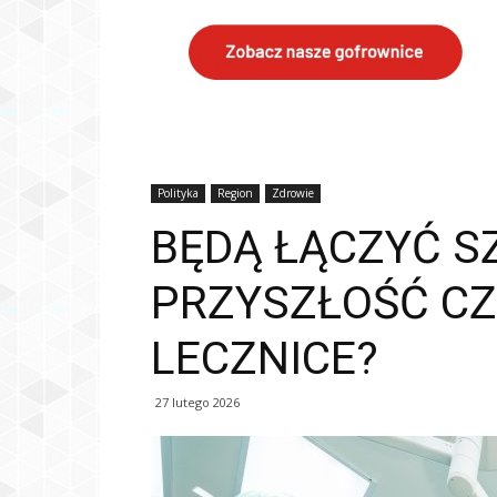
Polityka
Region
Zdrowie
BĘDĄ ŁĄCZYĆ SZ
PRZYSZŁOŚĆ C
LECZNICE?
27 lutego 2026