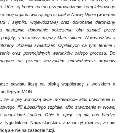
oki, które są konieczne do przeprowadzenie kompleksowego
zmianę organu tworzącego szpital w Nowej Dębie (w formie
tu i sejmiku województwa) oraz dokonanie darowizny
a następnie dokonanie połączenia obu szpitali przez
ł podjęty, a rozmowy między Marszałkiem Województwa a
trzeby ułożenia świadczeń szpitalnych na tym terenie i
ązanie oraz potencjalnych warunków całego procesu. Do
ymagane są przede wszystkim upoważnienia organów
dze powiatu liczą na bliską współpracę z wojskiem a
ie podległym MON.
, że w grę wchodzą dwie możliwości– albo utworzenie w
owego, filii lubelskiego szpitala, albo stworzenie w Nowej
d auspicjami Lublina. Obie te opcje są dla nas bardzo
 z Tygodnikiem Nadwiślańskim. Zaznaczył również, że nie
cą ale nie na zasadzie fuzji.