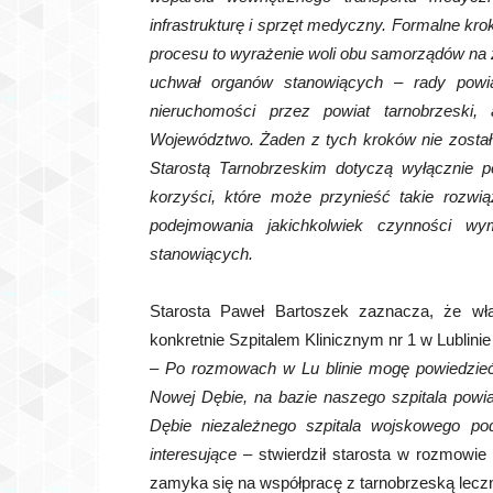
infrastrukturę i sprzęt medyczny. Formalne kr
procesu to wyrażenie woli obu samorządów na 
uchwał organów stanowiących – rady powia
nieruchomości przez powiat tarnobrzeski, 
Województwo. Żaden z tych kroków nie zosta
Starostą Tarnobrzeskim dotyczą wyłącznie po
korzyści, które może przynieść takie rozwi
podejmowania jakichkolwiek czynności w
stanowiących.
Starosta Paweł Bartoszek zaznacza, że wła
konkretnie Szpitalem Klinicznym nr 1 w Lublin
–
Po rozmowach w Lu blinie mogę powiedzieć
Nowej Dębie, na bazie naszego szpitala powiat
Dębie niezależnego szpitala wojskowego po
interesujące –
stwierdził starosta w rozmowie
zamyka się na współpracę z tarnobrzeską leczni