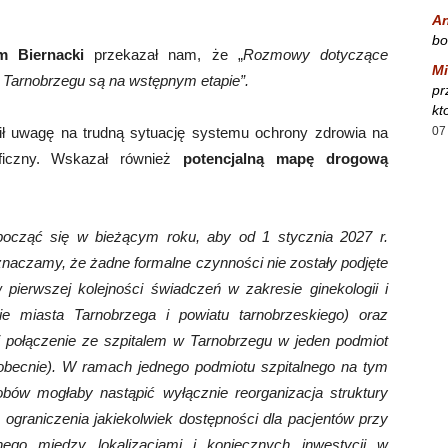
A
bo
m Biernacki
przekazał nam, że „
Rozmowy dotyczące
Mi
 i Tarnobrzegu są na wstępnym etapie”.
pr
kt
ił uwagę na trudną sytuację systemu ochrony zdrowia na
07
ficzny. Wskazał również
potencjalną mapę drogową
zpocząć się w bieżącym roku, aby od 1 stycznia 2027 r.
aznaczamy, że żadne formalne czynności nie zostały podjęte
w pierwszej kolejności świadczeń w zakresie ginekologii i
ie miasta Tarnobrzega i powiatu tarnobrzeskiego) oraz
i połączenie ze szpitalem w Tarnobrzegu w jeden podmiot
 obecnie). W ramach jednego podmiotu szpitalnego na tym
bów mogłaby nastąpić wyłącznie reorganizacja struktury
ograniczenia jakiekolwiek dostępności dla pacjentów przy
ego między lokalizacjami i koniecznych inwestycji w