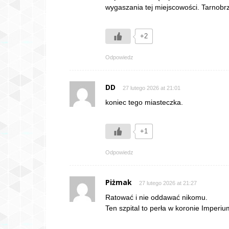
wygaszania tej miejscowości. Tarnobrz
+2
Odpowiedz
DD
27 lutego 2026 at 21:01
koniec tego miasteczka.
+1
Odpowiedz
Piżmak
27 lutego 2026 at 21:27
Ratować i nie oddawać nikomu.
Ten szpital to perła w koronie Imperi