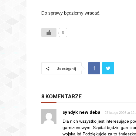
Do sprawy będziemy wracać.
0
Udostępnij
8 KOMENTARZE
Syndyk new deba
27 lutego 2026 at 12
Dla nich wszystko jest interesujące 
garnizonowym. Szpital będzie garnizon
wojska itd.Podziękujcie za to śmiesz