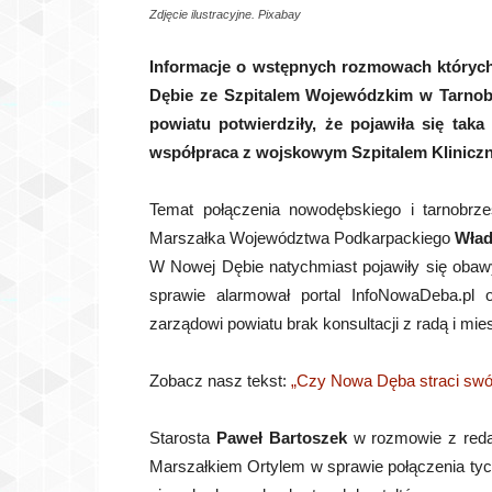
Zdjęcie ilustracyjne. Pixabay
Informacje o wstępnych rozmowach których
Dębie ze Szpitalem Wojewódzkim w Tarnob
powiatu potwierdziły, że pojawiła się taka 
współpraca z wojskowym Szpitalem Kliniczn
Temat połączenia nowodębskiego i tarnobrzes
Marszałka Województwa Podkarpackiego
Wład
W Nowej Dębie natychmiast pojawiły się obawy 
sprawie alarmował portal InfoNowaDeba.pl
zarządowi powiatu brak konsultacji z radą i mi
Zobacz nasz tekst:
„Czy Nowa Dęba straci swój
Starosta
Paweł Bartoszek
w rozmowie z reda
Marszałkiem Ortylem w sprawie połączenia tych