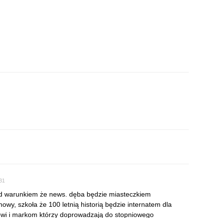
:31
pod warunkiem że news. dęba będzie miasteczkiem
owy, szkoła że 100 letnią historią będzie internatem dla
kowi i markom którzy doprowadzają do stopniowego