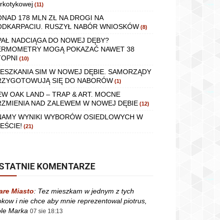
rkotykowej
(11)
ONAD 178 MLN ZŁ NA DROGI NA
ODKARPACIU. RUSZYŁ NABÓR WNIOSKÓW
(8)
PAŁ NADCIĄGA DO NOWEJ DĘBY?
ERMOMETRY MOGĄ POKAZAĆ NAWET 38
TOPNI
(10)
IESZKANIA SIM W NOWEJ DĘBIE. SAMORZĄDY
RZYGOTOWUJĄ SIĘ DO NABORÓW
(1)
EW OAK LAND – TRAP & ART. MOCNE
RZMIENIA NAD ZALEWEM W NOWEJ DĘBIE
(12)
NAMY WYNIKI WYBORÓW OSIEDLOWYCH W
EŚCIE!
(21)
STATNIE KOMENTARZE
are Miasto
:
Tez mieszkam w jednym z tych
okow i nie chce aby mnie reprezentowal piotrus,
le Marka
07 sie 18:13