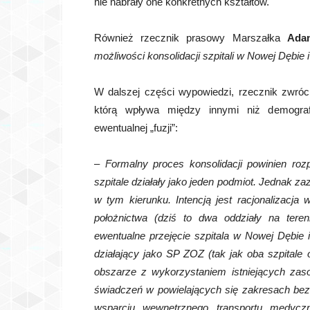
nie nabrały one konkretnych kształtów.
Również rzecznik prasowy Marszałka
Ada
możliwości konsolidacji szpitali w Nowej Dębie
W dalszej części wypowiedzi, rzecznik zwróc
którą wpływa między innymi niż demogra
ewentualnej „fuzji”:
–
Formalny proces konsolidacji powinien ro
szpitale działały jako jeden podmiot. Jednak z
w tym kierunku. Intencją jest racjonalizacja 
położnictwa (dziś to dwa oddziały na teren
ewentualne przejęcie szpitala w Nowej Dębie 
działający jako SP ZOZ (tak jak oba szpitale
obszarze z wykorzystaniem istniejących zaso
świadczeń w powielających się zakresach bez 
wsparciu wewnętrznego transportu medyczn