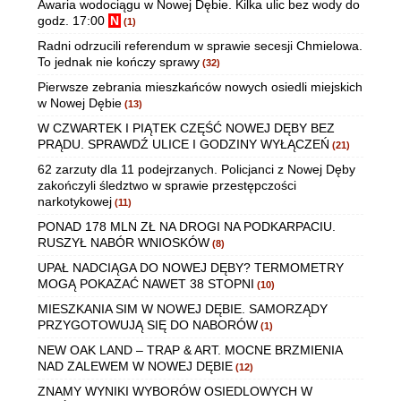
Awaria wodociągu w Nowej Dębie. Kilka ulic bez wody do
godz. 17:00
N
(1)
Radni odrzucili referendum w sprawie secesji Chmielowa.
To jednak nie kończy sprawy
(32)
Pierwsze zebrania mieszkańców nowych osiedli miejskich
w Nowej Dębie
(13)
W CZWARTEK I PIĄTEK CZĘŚĆ NOWEJ DĘBY BEZ
PRĄDU. SPRAWDŹ ULICE I GODZINY WYŁĄCZEŃ
(21)
62 zarzuty dla 11 podejrzanych. Policjanci z Nowej Dęby
zakończyli śledztwo w sprawie przestępczości
narkotykowej
(11)
PONAD 178 MLN ZŁ NA DROGI NA PODKARPACIU.
RUSZYŁ NABÓR WNIOSKÓW
(8)
UPAŁ NADCIĄGA DO NOWEJ DĘBY? TERMOMETRY
MOGĄ POKAZAĆ NAWET 38 STOPNI
(10)
MIESZKANIA SIM W NOWEJ DĘBIE. SAMORZĄDY
PRZYGOTOWUJĄ SIĘ DO NABORÓW
(1)
NEW OAK LAND – TRAP & ART. MOCNE BRZMIENIA
NAD ZALEWEM W NOWEJ DĘBIE
(12)
ZNAMY WYNIKI WYBORÓW OSIEDLOWYCH W