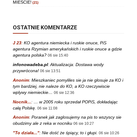
MIEŚCIE!
(21)
OSTATNIE KOMENTARZE
J 23
:
KO agentura niemiecka i ruskie onuce, PiS
agentura Rzymian amerykańskich i ruskie onuce a gdzie
agentura polska?
06 sie 15:40
infonowadeba.pl
:
Aktualizacja: Dostawa wody
przywrócona!
06 sie 13:51
Anonim
:
Mieszkaniec pomyliles sie ja nie glosuje za KO i
tym bardziej, nie naleze do KO, a KO rzeczywiscie
wplywy niemieckie…
06 sie 12:36
Nocnik...
:
… w 2005 roku sprzedał POPiS, dokładając
całą Polskę.
06 sie 11:08
Anonim
:
Poranek jak zaglosujemy na pis to wszyscy sie
obudzimy ale z reka w nocniku
06 sie 10:27
"To działa..."
:
Nie dość że śpiący, to i głupi.
06 sie 10:26