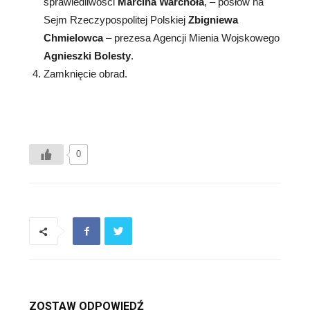
sprawiedliwości
Marcina Warchoła
, – posłów na
Sejm Rzeczypospolitej Polskiej
Zbigniewa
Chmielowca
– prezesa Agencji Mienia Wojskowego
Agnieszki Bolesty
.
Zamknięcie obrad.
0
ZOSTAW ODPOWIEDŹ