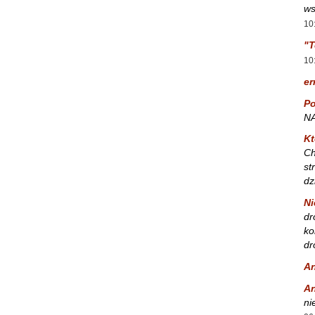
ws
10
"T
10
er
Po
NA
Kt
Ch
st
dz
Ni
dr
ko
dr
A
A
ni