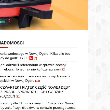
IADOMOŚCI
aria wodociągu w Nowej Dębie. Kilka ulic bez
dy do godz. 17:00
N
(0)
dni odrzucili referendum w sprawie secesji
mielowa. To jednak nie kończy sprawy
(30)
erwsze zebrania mieszkańców nowych osiedli
ejskich w Nowej Dębie
(13)
 CZWARTEK I PIĄTEK CZĘŚĆ NOWEJ DĘBY
EZ PRĄDU. SPRAWDŹ ULICE I GODZINY
YŁĄCZEŃ
(21)
 zarzuty dla 11 podejrzanych. Policjanci z Nowej
by zakończyli śledztwo w sprawie przestępczości