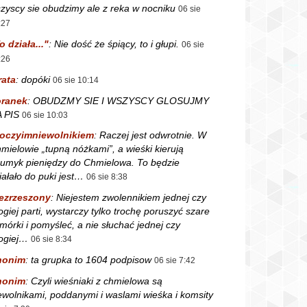
zyscy sie obudzimy ale z reka w nocniku
06 sie
:27
o działa..."
:
Nie dość że śpiący, to i głupi.
06 sie
:26
rata
:
dopóki
06 sie 10:14
ranek
:
OBUDZMY SIE I WSZYSCY GLOSUJMY
 PIS
06 sie 10:03
oczyimniewolnikiem
:
Raczej jest odwrotnie. W
mielowie „tupną nóżkami”, a wieśki kierują
rumyk pieniędzy do Chmielowa. To będzie
iałało do puki jest…
06 sie 8:38
ezrzeszony
:
Niejestem zwolennikiem jednej czy
ogiej parti, wystarczy tylko trochę poruszyć szare
mórki i pomyśleć, a nie słuchać jednej czy
ogiej…
06 sie 8:34
nonim
:
ta grupka to 1604 podpisow
06 sie 7:42
nonim
:
Czyli wieśniaki z chmielowa są
ewolnikami, poddanymi i waslami wieśka i komsity