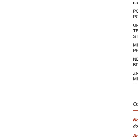
na
P
P
U
T
S
M
P
N
B
Z
MI
O
No
do
A