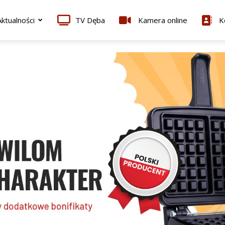
ktualności
TV Dęba
Kamera online
K