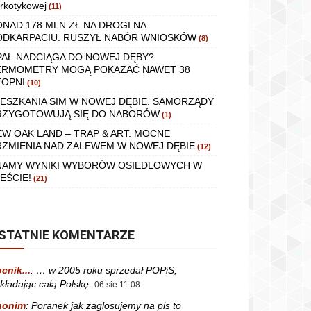
rkotykowej
(11)
ONAD 178 MLN ZŁ NA DROGI NA
ODKARPACIU. RUSZYŁ NABÓR WNIOSKÓW
(8)
PAŁ NADCIĄGA DO NOWEJ DĘBY?
ERMOMETRY MOGĄ POKAZAĆ NAWET 38
TOPNI
(10)
IESZKANIA SIM W NOWEJ DĘBIE. SAMORZĄDY
RZYGOTOWUJĄ SIĘ DO NABORÓW
(1)
EW OAK LAND – TRAP & ART. MOCNE
RZMIENIA NAD ZALEWEM W NOWEJ DĘBIE
(12)
NAMY WYNIKI WYBORÓW OSIEDLOWYCH W
EŚCIE!
(21)
STATNIE KOMENTARZE
cnik...
:
… w 2005 roku sprzedał POPiS,
kładając całą Polskę.
06 sie 11:08
nonim
:
Poranek jak zaglosujemy na pis to