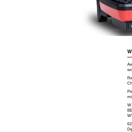
W
Aw
wo
Ra
Ch
Pi
mi
W
B
W
62
Dę