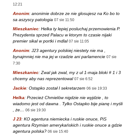
12:21
Anonim
:
anonimie dobrze ze nie glosujesz na Ko bo to
sa aszyscy patologia
07 sie 11:50
Mieszkaniec
:
Helka ty lepiej posluchaj przemowienia P.
Prezydenta sprzed Palacu w ktorym to czasie nijaki
premier sikal w portki i mdlal
07 sie 11:05
Anonim
:
J23 agentury polskiej niestety nie ma ,
bynajmniej nie ma jej w rzadzie ani parlamencie
07 sie
7:30
Mieszkaniec
:
Zwal jak zwal, my z ul 1-maja bloki # 1 i 3
chcemy aby nas reprezentowal
07 sie 6:52
Jackie
:
Ostapko został I sekretarzem
06 sie 19:33
Helka
:
Przecież Chmielów nigdzie nie wyjdzie , to
wiadomo jest od dawna . Tylko Ostapko bije pianę i myśli
, że…
06 sie 19:30
J 23
:
KO agentura niemiecka i ruskie onuce, PiS
agentura Rzymian amerykańskich i ruskie onuce a gdzie
agentura polska?
06 sie 15:40