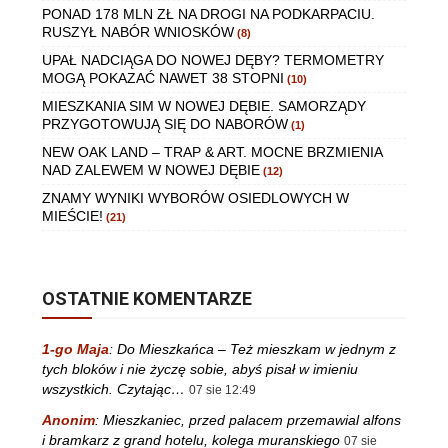
PONAD 178 MLN ZŁ NA DROGI NA PODKARPACIU.
RUSZYŁ NABÓR WNIOSKÓW
(8)
UPAŁ NADCIĄGA DO NOWEJ DĘBY? TERMOMETRY
MOGĄ POKAZAĆ NAWET 38 STOPNI
(10)
MIESZKANIA SIM W NOWEJ DĘBIE. SAMORZĄDY
PRZYGOTOWUJĄ SIĘ DO NABORÓW
(1)
NEW OAK LAND – TRAP & ART. MOCNE BRZMIENIA
NAD ZALEWEM W NOWEJ DĘBIE
(12)
ZNAMY WYNIKI WYBORÓW OSIEDLOWYCH W
MIEŚCIE!
(21)
OSTATNIE KOMENTARZE
1-go Maja
:
Do Mieszkańca – Też mieszkam w jednym z
tych bloków i nie życzę sobie, abyś pisał w imieniu
wszystkich. Czytając…
07 sie 12:49
Anonim
:
Mieszkaniec, przed palacem przemawial alfons
i bramkarz z grand hotelu, kolega muranskiego
07 sie