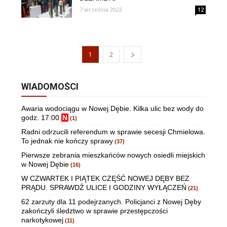
7 września 2022
12
1
2
WIADOMOŚCI
Awaria wodociągu w Nowej Dębie. Kilka ulic bez wody do
godz. 17:00
N
(1)
Radni odrzucili referendum w sprawie secesji Chmielowa.
To jednak nie kończy sprawy
(37)
Pierwsze zebrania mieszkańców nowych osiedli miejskich
w Nowej Dębie
(16)
W CZWARTEK I PIĄTEK CZĘŚĆ NOWEJ DĘBY BEZ
PRĄDU. SPRAWDŹ ULICE I GODZINY WYŁĄCZEŃ
(21)
62 zarzuty dla 11 podejrzanych. Policjanci z Nowej Dęby
zakończyli śledztwo w sprawie przestępczości
narkotykowej
(11)