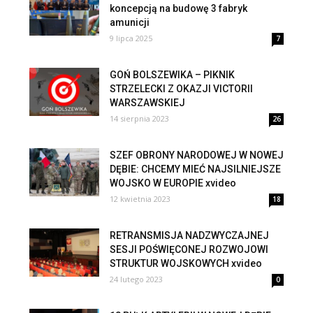
koncepcją na budowę 3 fabryk
amunicji
9 lipca 2025
7
GOŃ BOLSZEWIKA – PIKNIK
STRZELECKI Z OKAZJI VICTORII
WARSZAWSKIEJ
14 sierpnia 2023
26
SZEF OBRONY NARODOWEJ W NOWEJ
DĘBIE: CHCEMY MIEĆ NAJSILNIEJSZE
WOJSKO W EUROPIE xvideo
12 kwietnia 2023
18
RETRANSMISJA NADZWYCZAJNEJ
SESJI POŚWIĘCONEJ ROZWOJOWI
STRUKTUR WOJSKOWYCH xvideo
24 lutego 2023
0