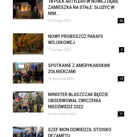
18 PUŁK ARTYLERII W NOWEJ DĘBIE
ZAMIESZKA NA STAŁE. SŁUŻYĆ W
NIM...
23 lutego 2023
46
NOWY PROBOSZCZ PARAFII
WOJSKOWEJ
17 lutego 2023
3
SPOTKANIE Z AMERYKAŃSKIMI
ŻOŁNIERZAMI
12 stycznia 2023
14
MINISTER BŁASZCZAK BĘDZIE
OBSERWOWAŁ ĆWICZENIA
NIEDŹWIEDŹ 2022
20 września 2022
11
SZEF MON ODWIEDZIŁ STOISKO
DEZAMETU