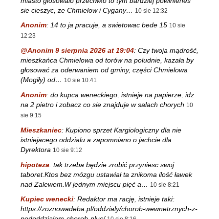
miasto glosowalo przeciwko to tym bardziej powinienes
sie cieszyc, ze Chmielow i Cygany…
10 sie 12:32
Anonim
:
14 to ja pracuje, a swietowac bede 15
10 sie
12:23
@Anonim 9 sierpnia 2026 at 19:04
:
Czy twoja mądrość,
mieszkańca Chmielowa od torów na południe, kazała by
głosować za oderwaniem od gminy, części Chmielowa
(Mogiły) od…
10 sie 10:41
Anonim
:
do kupca weneckiego, istnieje na papierze, idz
na 2 pietro i zobacz co sie znajduje w salach chorych
10
sie 9:15
Mieszkaniec
:
Kupiono sprzet Kargiologiczny dla nie
istniejacego oddzialu a zapomniano o jachcie dla
Dyrektora
10 sie 9:12
hipoteza
:
tak trzeba będzie zrobić przyniesc swoj
taboret.Ktos bez mózgu ustawiał ta znikoma ilość ławek
nad Zalewem.W jednym miejscu pięć a…
10 sie 8:21
Kupiec wenecki
:
Redaktor ma rację, istnieje taki:
https://zoznowadeba.pl/oddzialy/chorob-wewnetrznych-z-
pododdzialem-chorob-pluc/