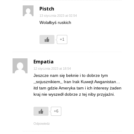
Pistch
13 stycznia 2023 at 02:54
Wolałbyś ruskich
+1
Empatia
12 stycznia 2023 at 18:54
Jeszcze nam się beknie i to dobrze tym
,,sojusznikiem,, Iran Irak Kuwejt Awganistan…
itd tam gdzie Ameryka tam i ich interesy żaden
kraj nie wyszedł dobrze z tej niby przyjaźni.
+6
Odpowiedz