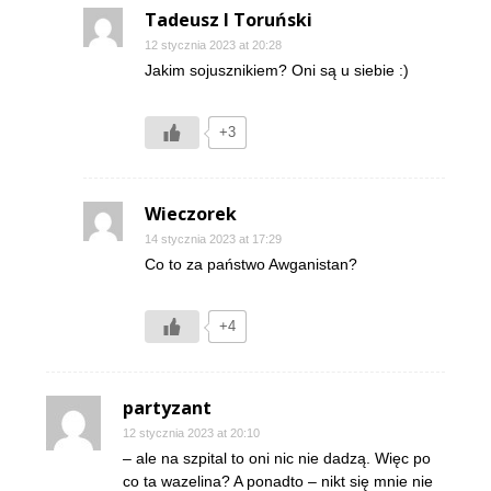
Tadeusz I Toruński
12 stycznia 2023 at 20:28
Jakim sojusznikiem? Oni są u siebie :)
+3
Wieczorek
14 stycznia 2023 at 17:29
Co to za państwo Awganistan?
+4
partyzant
12 stycznia 2023 at 20:10
– ale na szpital to oni nic nie dadzą. Więc po
co ta wazelina? A ponadto – nikt się mnie nie