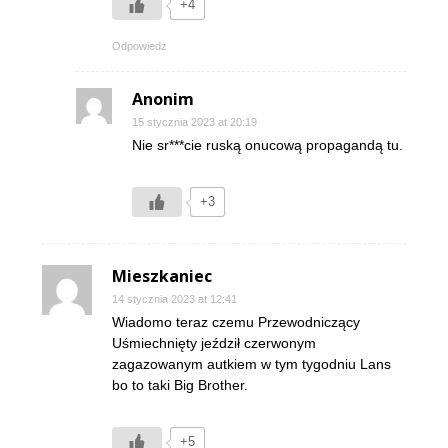
+4
Odpowiedz
Anonim
15 stycznia 2023 at 20:19
Nie sr***cie ruską onucową propagandą tu.
+3
Mieszkaniec
14 stycznia 2023 at 12:41
Wiadomo teraz czemu Przewodniczący
Uśmiechnięty jeździł czerwonym
zagazowanym autkiem w tym tygodniu Lans
bo to taki Big Brother.
+5