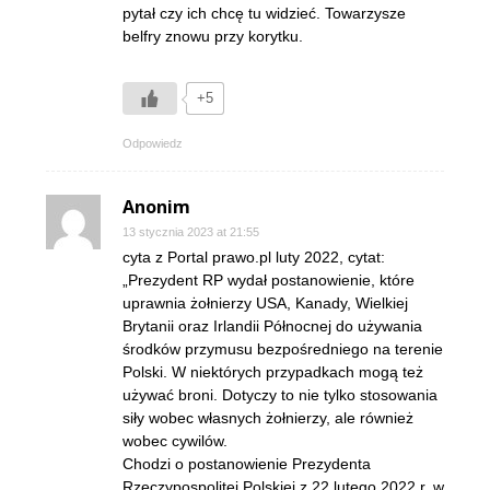
pytał czy ich chcę tu widzieć. Towarzysze
belfry znowu przy korytku.
+5
Odpowiedz
Anonim
13 stycznia 2023 at 21:55
cyta z Portal prawo.pl luty 2022, cytat:
„Prezydent RP wydał postanowienie, które
uprawnia żołnierzy USA, Kanady, Wielkiej
Brytanii oraz Irlandii Północnej do używania
środków przymusu bezpośredniego na terenie
Polski. W niektórych przypadkach mogą też
używać broni. Dotyczy to nie tylko stosowania
siły wobec własnych żołnierzy, ale również
wobec cywilów.
Chodzi o postanowienie Prezydenta
Rzeczypospolitej Polskiej z 22 lutego 2022 r. w