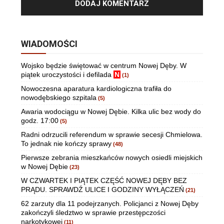
WIADOMOŚCI
Wojsko będzie świętować w centrum Nowej Dęby. W
piątek uroczystości i defilada
N
(1)
Nowoczesna aparatura kardiologiczna trafiła do
nowodębskiego szpitala
(5)
Awaria wodociągu w Nowej Dębie. Kilka ulic bez wody do
godz. 17:00
(5)
Radni odrzucili referendum w sprawie secesji Chmielowa.
To jednak nie kończy sprawy
(48)
Pierwsze zebrania mieszkańców nowych osiedli miejskich
w Nowej Dębie
(23)
W CZWARTEK I PIĄTEK CZĘŚĆ NOWEJ DĘBY BEZ
PRĄDU. SPRAWDŹ ULICE I GODZINY WYŁĄCZEŃ
(21)
62 zarzuty dla 11 podejrzanych. Policjanci z Nowej Dęby
zakończyli śledztwo w sprawie przestępczości
narkotykowej
(11)