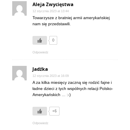
Aleja Zwycięstwa
12 stycznia 2023 at 13:44
Towarzysze z bratniej armii amerykańskiej
nam się przedstawili.
0
Odpowiedz
Jadźka
12 stycznia 2023 at 16:09
A za kilka miesięcy zaczną się rodzić fajne i
ładne dzieci z tych wspólnych relacji Polsko-
Amerykańskich … :-)
+6
Odpowiedz