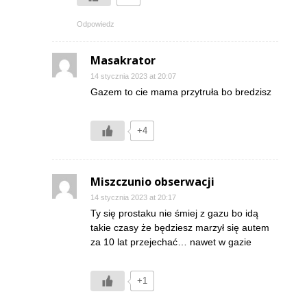
Odpowiedz
Masakrator
14 stycznia 2023 at 20:07
Gazem to cie mama przytruła bo bredzisz
+4
Miszczunio obserwacji
14 stycznia 2023 at 20:17
Ty się prostaku nie śmiej z gazu bo idą
takie czasy że będziesz marzył się autem
za 10 lat przejechać… nawet w gazie
+1