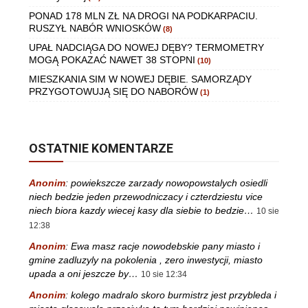
PONAD 178 MLN ZŁ NA DROGI NA PODKARPACIU.
RUSZYŁ NABÓR WNIOSKÓW
(8)
UPAŁ NADCIĄGA DO NOWEJ DĘBY? TERMOMETRY
MOGĄ POKAZAĆ NAWET 38 STOPNI
(10)
MIESZKANIA SIM W NOWEJ DĘBIE. SAMORZĄDY
PRZYGOTOWUJĄ SIĘ DO NABORÓW
(1)
OSTATNIE KOMENTARZE
Anonim
:
powiekszcze zarzady nowopowstalych osiedli
niech bedzie jeden przewodniczacy i czterdziestu vice
niech biora kazdy wiecej kasy dla siebie to bedzie…
10 sie
12:38
Anonim
:
Ewa masz racje nowodebskie pany miasto i
gmine zadluzyly na pokolenia , zero inwestycji, miasto
upada a oni jeszcze by…
10 sie 12:34
Anonim
:
kolego madralo skoro burmistrz jest przybleda i