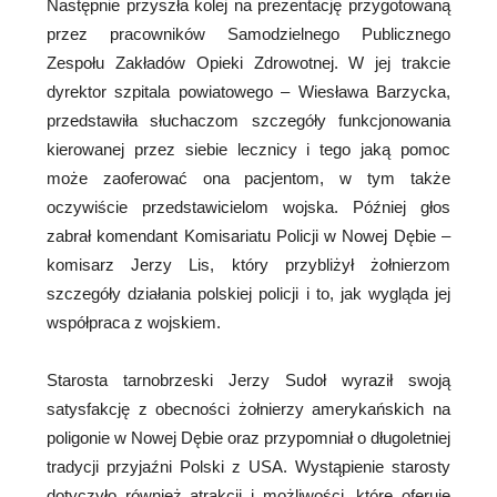
Następnie przyszła kolej na prezentację przygotowaną
przez pracowników Samodzielnego Publicznego
Zespołu Zakładów Opieki Zdrowotnej. W jej trakcie
dyrektor szpitala powiatowego – Wiesława Barzycka,
przedstawiła słuchaczom szczegóły funkcjonowania
kierowanej przez siebie lecznicy i tego jaką pomoc
może zaoferować ona pacjentom, w tym także
oczywiście przedstawicielom wojska. Później głos
zabrał komendant Komisariatu Policji w Nowej Dębie –
komisarz Jerzy Lis, który przybliżył żołnierzom
szczegóły działania polskiej policji i to, jak wygląda jej
współpraca z wojskiem.
Starosta tarnobrzeski Jerzy Sudoł wyraził swoją
satysfakcję z obecności żołnierzy amerykańskich na
poligonie w Nowej Dębie oraz przypomniał o długoletniej
tradycji przyjaźni Polski z USA. Wystąpienie starosty
dotyczyło również atrakcji i możliwości, które oferuje