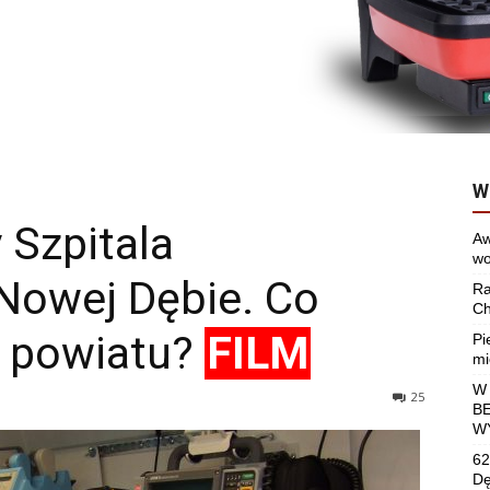
W
 Szpitala
Aw
wo
Nowej Dębie. Co
Ra
Ch
i powiatu?
FILM
Pi
mi
W
25
B
W
62
Dę