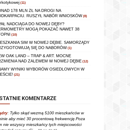
rkotykowej
(11)
ONAD 178 MLN ZŁ NA DROGI NA
ODKARPACIU. RUSZYŁ NABÓR WNIOSKÓW
(8)
PAŁ NADCIĄGA DO NOWEJ DĘBY?
ERMOMETRY MOGĄ POKAZAĆ NAWET 38
TOPNI
(10)
IESZKANIA SIM W NOWEJ DĘBIE. SAMORZĄDY
RZYGOTOWUJĄ SIĘ DO NABORÓW
(1)
EW OAK LAND – TRAP & ART. MOCNE
RZMIENIA NAD ZALEWEM W NOWEJ DĘBIE
(12)
NAMY WYNIKI WYBORÓW OSIEDLOWYCH W
EŚCIE!
(21)
STATNIE KOMENTARZE
ądry
:
Tylko skąd wezmą 5100 mieszkańców w
inie aby mieć 30 procentową frekwencję.Poza
m nie wszyscy mieszkańcy tych miejscowości