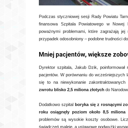
Podczas styczniowej sesji Rady Powiatu Tar
finansowa Szpitala Powiatowego w Nowej 
poważnymi problemami, które zagrażają jej s
przypadek odosobniony – podobne trudności dot
Mniej pacjentów, większe zobo
Dyrektor szpitala, Jakub Dzik, poinformował
pacjentów. W porównaniu do wcześniejszych lat
się to na niewykonanie zakontraktowanych
zwrotu blisko 2,5 miliona złotych
do Narodow
Dodatkowo szpital
boryka się z rosnącymi z
roku osiągnęły poziom około 8,5 miliona 
problemów są wysokie koszty osobowe. Licz
świadczeń maleje, a ustawowe podwyżki wynag