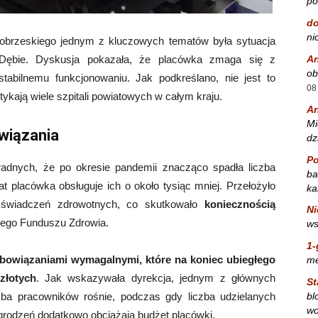
po
do
ni
nobrzeskiego jednym z kluczowych tematów była sytuacja
A
Dębie. Dyskusja pokazała, że placówka zmaga się z
ob
tabilnemu funkcjonowaniu. Jak podkreślano, nie jest to
08
ykają wiele szpitali powiatowych w całym kraju.
A
Mi
wiązania
dz
Po
 radnych, że po okresie pandemii znacząco spadła liczba
ba
 placówka obsługuje ich o około tysiąc mniej. Przełożyło
ka
 świadczeń zdrowotnych, co skutkowało
koniecznością
Ni
ego Funduszu Zdrowia.
ws
1-
obowiązaniami wymagalnymi, które na koniec ubiegłego
m
złotych
. Jak wskazywała dyrekcja, jednym z głównych
St
bl
ba pracowników rośnie, podczas gdy liczba udzielanych
wo
rodzeń dodatkowo obciążają budżet placówki.