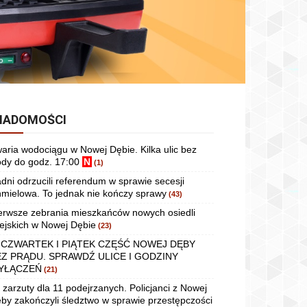
IADOMOŚCI
aria wodociągu w Nowej Dębie. Kilka ulic bez
dy do godz. 17:00
N
(1)
dni odrzucili referendum w sprawie secesji
mielowa. To jednak nie kończy sprawy
(43)
erwsze zebrania mieszkańców nowych osiedli
ejskich w Nowej Dębie
(23)
 CZWARTEK I PIĄTEK CZĘŚĆ NOWEJ DĘBY
EZ PRĄDU. SPRAWDŹ ULICE I GODZINY
YŁĄCZEŃ
(21)
 zarzuty dla 11 podejrzanych. Policjanci z Nowej
by zakończyli śledztwo w sprawie przestępczości