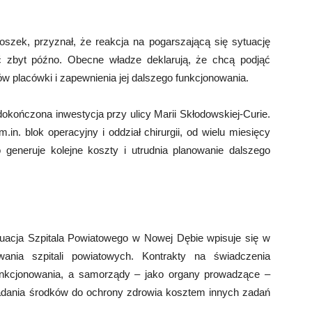
oszek, przyznał, że reakcja na pogarszającą się sytuację
ić zbyt późno. Obecne władze deklarują, że chcą podjąć
ów placówki i zapewnienia jej dalszego funkcjonowania.
ończona inwestycja przy ulicy Marii Skłodowskiej-Curie.
in. blok operacyjny i oddział chirurgii, od wielu miesięcy
generuje kolejne koszty i utrudnia planowanie dalszego
uacja Szpitala Powiatowego w Nowej Dębie wpisuje się w
owania szpitali powiatowych. Kontrakty na świadczenia
unkcjonowania, a samorządy – jako organy prowadzące –
ładania środków do ochrony zdrowia kosztem innych zadań