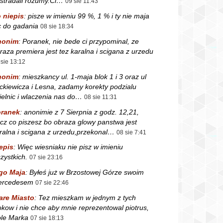
stradali rozumy.Ci…
09 sie 11:43
 niepis
:
pisze w imieniu 99 %, 1 % i ty nie maja
c do gadania
08 sie 18:34
nonim
:
Poranek, nie bede ci przypominal, ze
raza premiera jest tez karalna i scigana z urzedu
 sie 13:12
nonim
:
mieszkancy ul. 1-maja blok 1 i 3 oraz ul
ckiewicza i Lesna, zadamy korekty podzialu
ielnic i wlaczenia nas do…
08 sie 11:31
ranek
:
anonimie z 7 Sierpnia z godz. 12,21,
cz co piszesz bo obraza glowy panstwa jest
ralna i scigana z urzedu,przekonal…
08 sie 7:41
epis
:
Więc wiesniaku nie pisz w imieniu
zystkich.
07 sie 23:16
go Maja
:
Byłeś już w Brzostowej Górze swoim
ercedesem
07 sie 22:46
are Miasto
:
Tez mieszkam w jednym z tych
okow i nie chce aby mnie reprezentowal piotrus,
le Marka
07 sie 18:13