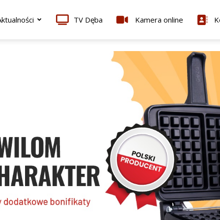
ktualności
TV Dęba
Kamera online
K