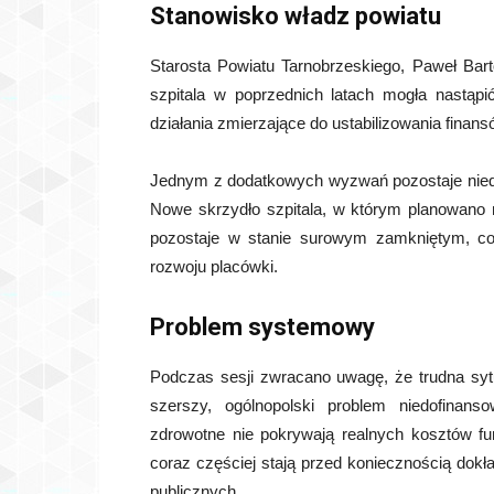
Stanowisko władz powiatu
Starosta Powiatu Tarnobrzeskiego, Paweł Bart
szpitala w poprzednich latach mogła nastąp
działania zmierzające do ustabilizowania finans
Jednym z dodatkowych wyzwań pozostaje niedok
Nowe skrzydło szpitala, w którym planowano m.
pozostaje w stanie surowym zamkniętym, co 
rozwoju placówki.
Problem systemowy
Podczas sesji zwracano uwagę, że trudna syt
szerszy, ogólnopolski problem niedofinans
zdrowotne nie pokrywają realnych kosztów f
coraz częściej stają przed koniecznością dok
publicznych.