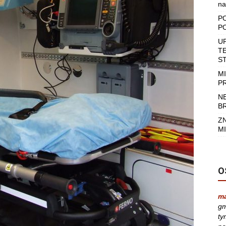
na
P
P
U
T
S
M
P
N
B
Z
MI
O
m
gm
ty