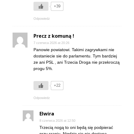
+39
Odpowiedz
Precz z komuną !
7 czerwca 2026 at 20:26
Panowie powiatowi. Takimi zagrywkami nie
dostaniecie sie do parlamentu. Tym bardziej
ze ani PSL , ani Trzecia Droga nie przekroczą
progu 5%.
+22
Odpowiedz
Elwira
8 czerwca 2026 at 12:50
Trzecią nogą to oni będą się podpierać
przy sraniu. Nigdzie się nie dostaną