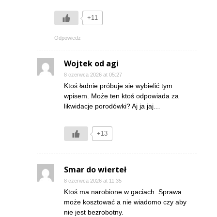
+11
Odpowiedz
Wojtek od agi
8 czerwca 2026 at 05:27
Ktoś ładnie próbuje sie wybielić tym
wpisem. Może ten ktoś odpowiada za
likwidacje porodówki? Aj ja jaj…
+13
Smar do wierteł
8 czerwca 2026 at 11:35
Ktoś ma narobione w gaciach. Sprawa
może kosztować a nie wiadomo czy aby
nie jest bezrobotny.