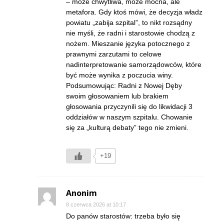
– może chwytliwa, może mocna, ale
metafora. Gdy ktoś mówi, że decyzja władz
powiatu „zabija szpital”, to nikt rozsądny
nie myśli, że radni i starostowie chodzą z
nożem. Mieszanie języka potocznego z
prawnymi zarzutami to celowe
nadinterpretowanie samorządowców, które
być może wynika z poczucia winy.
Podsumowując: Radni z Nowej Dęby
swoim głosowaniem lub brakiem
głosowania przyczynili się do likwidacji 3
oddziałów w naszym szpitalu. Chowanie
się za „kulturą debaty” tego nie zmieni.
+19
Anonim
8 czerwca 2026 at 10:17
Do panów starostów: trzeba było się