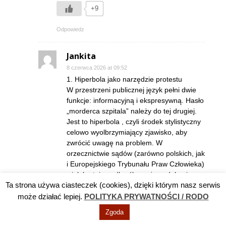
+9
Odpowiedz
Jankita
8 czerwca 2026 at 09:52
1. Hiperbola jako narzędzie protestu
W przestrzeni publicznej język pełni dwie
funkcje: informacyjną i ekspresywną. Hasło
„morderca szpitala” należy do tej drugiej.
Jest to hiperbola , czyli środek stylistyczny
celowo wyolbrzymiający zjawisko, aby
zwrócić uwagę na problem. W
orzecznictwie sądów (zarówno polskich, jak
i Europejskiego Trybunału Praw Człowieka)
wielokrotnie podkreślano, że w debacie
Ta strona używa ciasteczek (cookies), dzięki którym nasz serwis
publicznej dopuszczalna jest pewna doza
przesady, a nawet prowokacji, jeśli służy
może działać lepiej.
POLITYKA PRYWATNOŚCI / RODO
ona ważnemu celowi społecznemu.
Zgoda