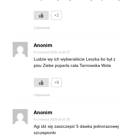
+2
Odpowiedz
Anonim
8 czerwca 2026 at 06:37
Ludzie wy ich wybieraliście Leszka bo był z
pisu Ziebe poparla cala Tarnowska Wola
+9
Odpowiedz
Anonim
8 czerwca 2026 at 07:26
Agi idź się zaszczepić 5 dawka jednorazowej
szczepionki