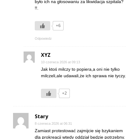
było ich na głosowaniu za likwidacja szpitala?
!!.
+6
Odpowiedz
XYZ
10 czerwca 2026 at 09:13
Jak ktoś milczy to popiera,a oni nie tylko
milczeli,ale udawali,że ich sprawa nie tyczy.
+2
Stary
8 czerwca 2026 at 06:31
Zamiast protestować zajmijcie się bzykaniem
dla prokreacji wtedy oddział będzie potrzebny.