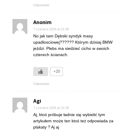
Odpowiedz
Anonim
7 czerwca 2026 at 21:08
No jak tam Dębski syndyk masy
upadlosciowej?????? Którym dzisiaj BMW
jeździ. Plebs ma siedzieć cicho w swoich
czterech ścianach.
+20
Odpowiedz
Agi
7 czerwca 2026 at 22:38
Aj, ktoś próbuje ładnie się wybielić tym
artykułem może ten ktoś też odpowiada za
plakaty ? Aj aj