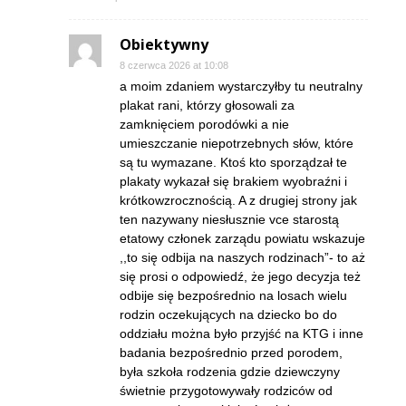
Obiektywny
8 czerwca 2026 at 10:08
a moim zdaniem wystarczyłby tu neutralny
plakat rani, którzy głosowali za
zamknięciem porodówki a nie
umieszczanie niepotrzebnych słów, które
są tu wymazane. Ktoś kto sporządzał te
plakaty wykazał się brakiem wyobraźni i
krótkowzrocznością. A z drugiej strony jak
ten nazywany niesłusznie vce starostą
etatowy członek zarządu powiatu wskazuje
,,to się odbija na naszych rodzinach”- to aż
się prosi o odpowiedź, że jego decyzja też
odbije się bezpośrednio na losach wielu
rodzin oczekujących na dziecko bo do
oddziału można było przyjść na KTG i inne
badania bezpośrednio przed porodem,
była szkoła rodzenia gdzie dziewczyny
świetnie przygotowywały rodziców od