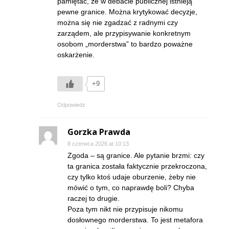
pamiętać, że w debacie publicznej istnieją
pewne granice. Można krytykować decyzje,
można się nie zgadzać z radnymi czy
zarządem, ale przypisywanie konkretnym
osobom „morderstwa” to bardzo poważne
oskarżenie.
+9
Odpowiedz
Gorzka Prawda
8 czerwca 2026 at 10:13
Zgoda – są granice. Ale pytanie brzmi: czy
ta granica została faktycznie przekroczona,
czy tylko ktoś udaje oburzenie, żeby nie
mówić o tym, co naprawdę boli? Chyba
raczej to drugie.
Poza tym nikt nie przypisuje nikomu
dosłownego morderstwa. To jest metafora