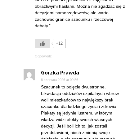
obraźliwymi hasłami. Można nie zgadzać się z
decyzjami samorządowców, ale warto
zachować granice szacunku i rzeczowej
debaty.”
+12
Odpowiedz
Gorzka Prawda
8 czerwca 2026 at 09:56
Szacunek to pojęcie dwustronne.
Likwidacja oddziałów szpitalnych wbrew
woli mieszkańców to największy brak
szacunku dla ludzkiego życia i zdrowia.
Plakaty są jedynie lustrem, w którym
władza widzi efekty swoich własnych
decyzji. Jeśli boli ich to, jak zostali
przedstawieni, niech zmienią swoje
działania, a nie cenzurują oburzonych