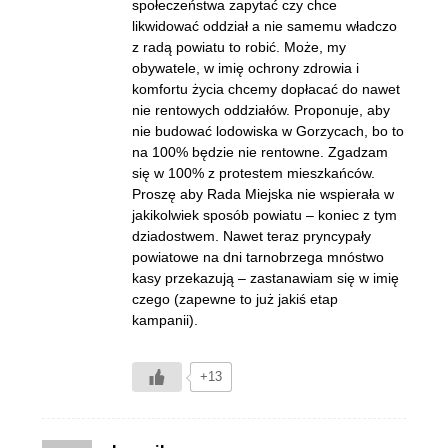
społeczeństwa zapytać czy chce
likwidować oddział a nie samemu władczo
z radą powiatu to robić. Może, my
obywatele, w imię ochrony zdrowia i
komfortu życia chcemy dopłacać do nawet
nie rentowych oddziałów. Proponuje, aby
nie budować lodowiska w Gorzycach, bo to
na 100% będzie nie rentowne. Zgadzam
się w 100% z protestem mieszkańców.
Proszę aby Rada Miejska nie wspierała w
jakikolwiek sposób powiatu – koniec z tym
dziadostwem. Nawet teraz pryncypały
powiatowe na dni tarnobrzega mnóstwo
kasy przekazują – zastanawiam się w imię
czego (zapewne to już jakiś etap
kampanii).
+13