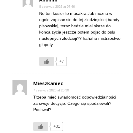
8 czerwca 2026 at 07:46
No ten kosior to masakra Jak mozna w
ogole zapisac sie do tej zlodziejskiej bandy
pisowskiej, teraz bedzie mial skaze do
konca zycia jeszcze potem pojsc do pslu
nastepnych zlodzieji?? hahaha mistrzostwo
glupoty
+7
Mieszkaniec
7 czerwca 2026 at 20:30
Trzeba mieć świadomość odpowiedzialności
za swoje decyzje. Czego się spodziewali?
Pochwał?
+31