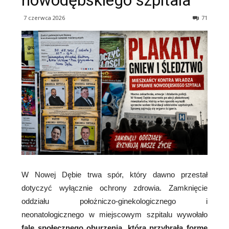
nowodębskiego szpitala
7 czerwca 2026
71
W Nowej Dębie trwa spór, który dawno przestał
dotyczyć wyłącznie ochrony zdrowia. Zamknięcie
oddziału położniczo-ginekologicznego i
neonatologicznego w miejscowym szpitalu wywołało
falę społecznego oburzenia, która przybrała formę