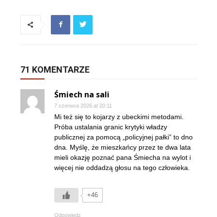
71 KOMENTARZE
Śmiech na sali
7 czerwca 2026 at 20:11
Mi też się to kojarzy z ubeckimi metodami.
Próba ustalania granic krytyki władzy
publicznej za pomocą „policyjnej pałki” to dno
dna. Myślę, że mieszkańcy przez te dwa lata
mieli okazję poznać pana Śmiecha na wylot i
więcej nie oddadzą głosu na tego człowieka.
+46
Odpowiedz