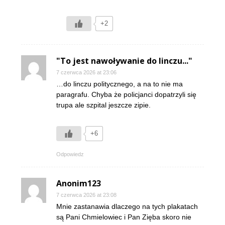
+2
"To jest nawoływanie do linczu..."
7 czerwca 2026 at 23:06
…do linczu politycznego, a na to nie ma
paragrafu. Chyba że policjanci dopatrzyli się
trupa ale szpital jeszcze zipie.
+6
Odpowiedz
Anonim123
7 czerwca 2026 at 23:08
Mnie zastanawia dlaczego na tych plakatach
są Pani Chmielowiec i Pan Zięba skoro nie