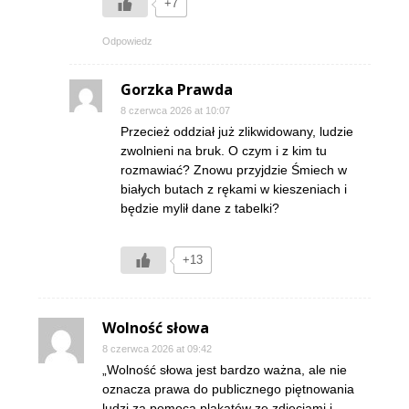
+7
Odpowiedz
Gorzka Prawda
8 czerwca 2026 at 10:07
Przecież oddział już zlikwidowany, ludzie
zwolnieni na bruk. O czym i z kim tu
rozmawiać? Znowu przyjdzie Śmiech w
białych butach z rękami w kieszeniach i
będzie mylił dane z tabelki?
+13
Wolność słowa
8 czerwca 2026 at 09:42
„Wolność słowa jest bardzo ważna, ale nie
oznacza prawa do publicznego piętnowania
ludzi za pomocą plakatów ze zdjęciami i