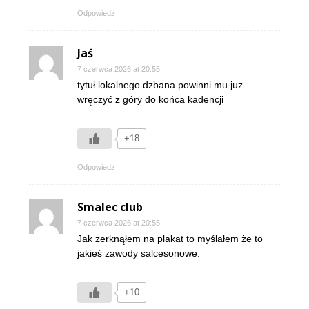
Odpowiedz
Jaś
7 czerwca 2026 at 20:55
tytuł lokalnego dzbana powinni mu juz
wręczyć z góry do końca kadencji
+18
Odpowiedz
Smalec club
7 czerwca 2026 at 20:55
Jak zerknąłem na plakat to myślałem że to
jakieś zawody salcesonowe.
+10