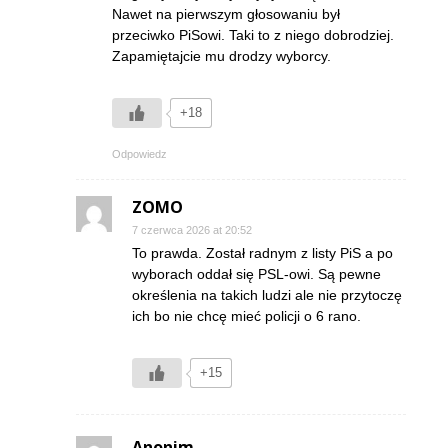
Nawet na pierwszym głosowaniu był
przeciwko PiSowi. Taki to z niego dobrodziej.
Zapamiętajcie mu drodzy wyborcy.
+18
Odpowiedz
ZOMO
7 czerwca 2026 at 20:52
To prawda. Został radnym z listy PiS a po
wyborach oddał się PSL-owi. Są pewne
określenia na takich ludzi ale nie przytoczę
ich bo nie chcę mieć policji o 6 rano.
+15
Anonim