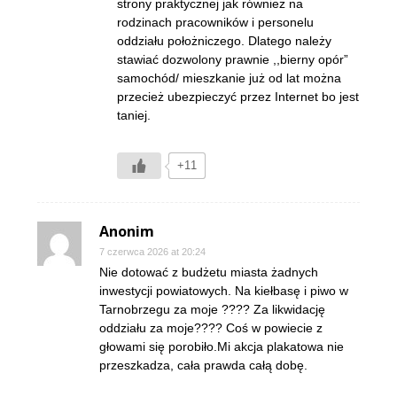
strony praktycznej jak również na
rodzinach pracowników i personelu
oddziału położniczego. Dlatego należy
stawiać dozwolony prawnie ,,bierny opór”
samochód/ mieszkanie już od lat można
przecież ubezpieczyć przez Internet bo jest
taniej.
+11
Anonim
7 czerwca 2026 at 20:24
Nie dotować z budżetu miasta żadnych
inwestycji powiatowych. Na kiełbasę i piwo w
Tarnobrzegu za moje ???? Za likwidację
oddziału za moje???? Coś w powiecie z
głowami się porobiło.Mi akcja plakatowa nie
przeszkadza, cała prawda całą dobę.