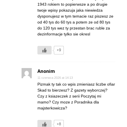
1943 rokiem to popierwsze a po drugie
twoje wpisy pokazuja jaka niewiedza
dysponujesz w tym temacie raz piszesz ze
od 40 tys do 60 tys a potem ze od 80 tys
do 120 tys wez ty przestan brac ruble za
dezinformacje tylko sie okresl
+9
Anonim
11 czerwca 2026 at 14:13
Pizmak ty tak co wpis zmieniasz liczbe ofiar
Skad to bierzesz? Z gazety wyborczej?
Czy z ksiazeczek z serii Poczytaj mi
mamo? Czy moze z Poradnika dla
majsterkowicza?
+8