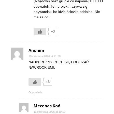
(Rządowi) oraz grupie co najmniej 100 000
obywateli. Ten projekt nazywa się
obywatelski bo idzie ścieżką oddolną. Nie
ma za co.
+3
Anonim
10 czerwca 2026 at 21:58
NADBEREZNY CHCE SIĘ PODLIZAĆ
NAWROCKIEMU
+6
Odpowiedz
Mecenas Koń
11 czerwca 2026 at 10:10