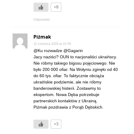
+8
Odpowiedz
Piżmak
11 czerwca 2026 at 10:39
@Ku rozwadze @Gagarin
Jacy naziści? OUN to nacjonaliści ukraińscy.
Nie róbmy takiego bigosu pojęciowego. Nie
było 200 000 ofiar. Na Wołyniu zginęło od 40
do 60 tys. ofiar. To faktycznie obciąża
ukraińskie podziemie, ale nie róbmy
banderowskiej histerii. Zostawmy to
ekspertom. Nowa Dęba potrzebuje
partnerskich kontaktów z Ukrainą.
Piżmak pozdrawia z Porąb Dębskich.
+3