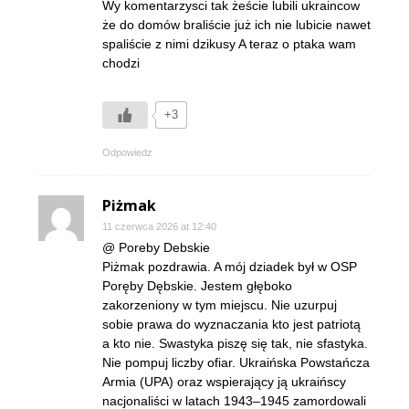
Wy komentarzysci tak żeście lubili ukraincow
że do domów braliście już ich nie lubicie nawet
spaliście z nimi dzikusy A teraz o ptaka wam
chodzi
+3
Odpowiedz
Piżmak
11 czerwca 2026 at 12:40
@ Poreby Debskie
Piżmak pozdrawia. A mój dziadek był w OSP
Poręby Dębskie. Jestem głęboko
zakorzeniony w tym miejscu. Nie uzurpuj
sobie prawa do wyznaczania kto jest patriotą
a kto nie. Swastyka piszę się tak, nie sfastyka.
Nie pompuj liczby ofiar. Ukraińska Powstańcza
Armia (UPA) oraz wspierający ją ukraińscy
nacjonaliści w latach 1943–1945 zamordowali