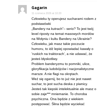
Gagarin
11 czerwca 2026 at 10:20
Człowieku ty operujesz sucharami rodem z
podstawówki
„Bandery na kutrach”– serio? To jest twój
level riposty na temat masowych mordów
na Wołyniu i kultu Bandery na Ukrainie?
Człowieku, jak masz takie poczucie
humoru, to idź lepiej opowiadać kawały o
'ruskich na traktorach’, a nie udawać, że
jesteś błyskotliwy.
Problem banderyzmu to pomniki, ulice,
gloryfikacja ludobójców i nacjonalistyczne
marsze. A nie flagi na okrętach.
Weź się ogarnij, bo to już nie jest nawet
suchar, to jest sucha deska z piwnicy.
Jesteś tak kiepski intelektualnie ale masz o
sobie zaje*** mniemanie. To choroba
psychiczna. Ona będzie z wiekiem
postępować. Ślina będzie wyciekać