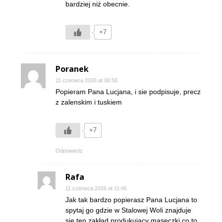
bardziej niż obecnie.
+7
Poranek
11 czerwca 2026 at 06:58
Popieram Pana Lucjana, i sie podpisuje, precz
z zalenskim i tuskiem
+7
Odpowiedz
Rafa
11 czerwca 2026 at 11:45
Jak tak bardzo popierasz Pana Lucjana to
spytaj go gdzie w Stalowej Woli znajduje
się ten zakład produkujący maseczki co to