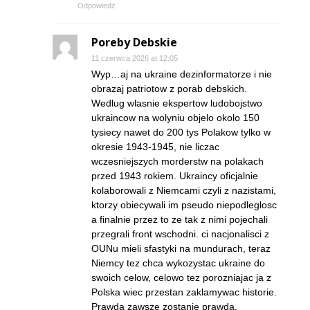
Odpowiedz
Poreby Debskie
11 czerwca 2026 at 12:05
Wyp…aj na ukraine dezinformatorze i nie
obrazaj patriotow z porab debskich.
Wedlug wlasnie ekspertow ludobojstwo
ukraincow na wolyniu objelo okolo 150
tysiecy nawet do 200 tys Polakow tylko w
okresie 1943-1945, nie liczac
wczesniejszych morderstw na polakach
przed 1943 rokiem. Ukraincy oficjalnie
kolaborowali z Niemcami czyli z nazistami,
ktorzy obiecywali im pseudo niepodleglosc
a finalnie przez to ze tak z nimi pojechali
przegrali front wschodni. ci nacjonalisci z
OUNu mieli sfastyki na mundurach, teraz
Niemcy tez chca wykozystac ukraine do
swoich celow, celowo tez porozniajac ja z
Polska wiec przestan zaklamywac historie.
Prawda zawsze zostanie prawda.