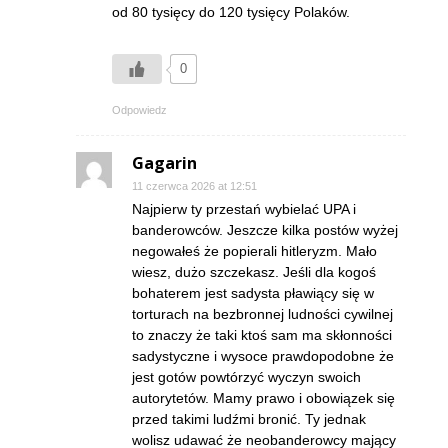
od 80 tysięcy do 120 tysięcy Polaków.
0
Odpowiedz
Gagarin
11 czerwca 2026 at 12:51
Najpierw ty przestań wybielać UPA i
banderowców. Jeszcze kilka postów wyżej
negowałeś że popierali hitleryzm. Mało
wiesz, dużo szczekasz. Jeśli dla kogoś
bohaterem jest sadysta pławiący się w
torturach na bezbronnej ludności cywilnej
to znaczy że taki ktoś sam ma skłonności
sadystyczne i wysoce prawdopodobne że
jest gotów powtórzyć wyczyn swoich
autorytetów. Mamy prawo i obowiązek się
przed takimi ludźmi bronić. Ty jednak
wolisz udawać że neobanderowcy mający