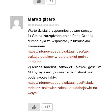
+8
Maro z gitaro
10 czerwca 2026 at 20:50
Warto dzisiaj przypomnieć pewne rzeczy:
1) Gmina zarządzana przez Pana Ordona
dumna była ze współpracy z ukraińskim
Komarnem
https://infonowadeba.pl/aktualnosci/tak-
traktuja-polakow-w-partnerskiej-gminie-
komarno
2) Ksiądz Tadeusz Isakowicz Zalewski gościł w
ND by wyjaśnić „burmistrzowi historykowi”
podstawowe fakty:
https://infonowadeba.pl/aktualnosci/ksiadz-
tadeusz-isakowicz-zaleski-o-ludobojstwie-na-
wolyniu
+17