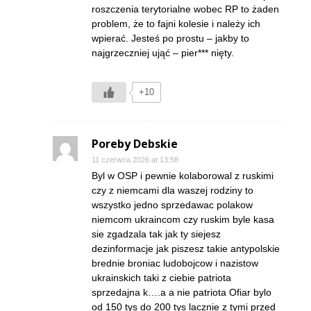
roszczenia terytorialne wobec RP to żaden
problem, że to fajni kolesie i należy ich
wpierać. Jesteś po prostu – jakby to
najgrzeczniej ująć – pier*** nięty.
+10
Poreby Debskie
11 czerwca 2026 at 13:58
Byl w OSP i pewnie kolaborowal z ruskimi
czy z niemcami dla waszej rodziny to
wszystko jedno sprzedawac polakow
niemcom ukraincom czy ruskim byle kasa
sie zgadzala tak jak ty siejesz
dezinformacje jak piszesz takie antypolskie
brednie broniac ludobojcow i nazistow
ukrainskich taki z ciebie patriota
sprzedajna k….a a nie patriota Ofiar bylo
od 150 tys do 200 tys lacznie z tymi przed