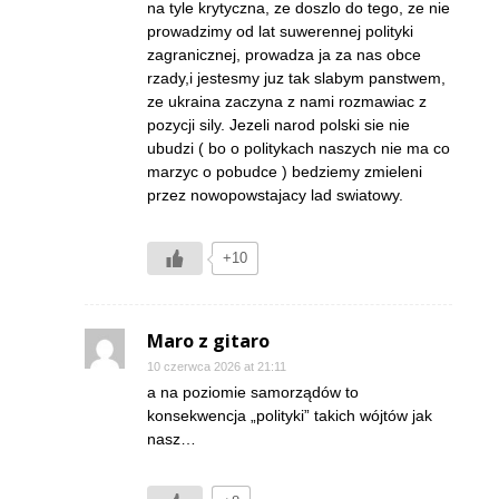
na tyle krytyczna, ze doszlo do tego, ze nie
prowadzimy od lat suwerennej polityki
zagranicznej, prowadza ja za nas obce
rzady,i jestesmy juz tak slabym panstwem,
ze ukraina zaczyna z nami rozmawiac z
pozycji sily. Jezeli narod polski sie nie
ubudzi ( bo o politykach naszych nie ma co
marzyc o pobudce ) bedziemy zmieleni
przez nowopowstajacy lad swiatowy.
+10
Maro z gitaro
10 czerwca 2026 at 21:11
a na poziomie samorządów to
konsekwencja „polityki” takich wójtów jak
nasz…