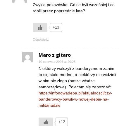
Zwykła pokazówka. Gdzie byli wcześniej i co
robili przez poprzednie lata?
+13
Odpowiedz
Maro z gitaro
10 czerwca 2026 at 20:25
Niektórzy walczyli z banderyzmem zanim
to się stało modne, a niektórzy nie widzieli
w nim nic złego (nasze władze
samorządowe). Polecam się zapoznać:
https://infonowadeba.pl/aktualnosci/czy-
banderowcy-bawili-w-nowej-debie-na-
militariadzie
+12