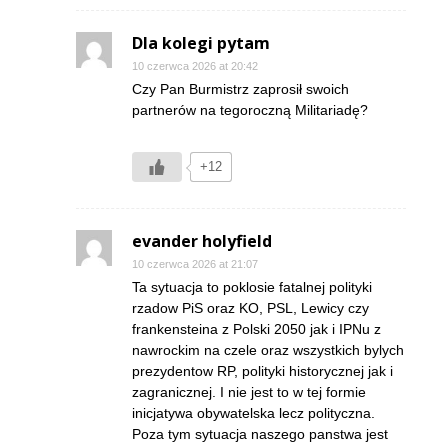
Dla kolegi pytam
10 czerwca 2026 at 20:42
Czy Pan Burmistrz zaprosił swoich
partnerów na tegoroczną Militariadę?
+12
evander holyfield
10 czerwca 2026 at 21:07
Ta sytuacja to poklosie fatalnej polityki
rzadow PiS oraz KO, PSL, Lewicy czy
frankensteina z Polski 2050 jak i IPNu z
nawrockim na czele oraz wszystkich bylych
prezydentow RP, polityki historycznej jak i
zagranicznej. I nie jest to w tej formie
inicjatywa obywatelska lecz polityczna.
Poza tym sytuacja naszego panstwa jest