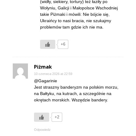
(widły, siekiery, tortury) też łaziły po
Wołyniu, Galicji i Małopolsce Wschodniej
takie Piżmaki i mówili: Nie bójcie się,
Ukraińcy to nasi bracia, nie szukajmy
problemów tam gdzie ich nie ma.
+6
Piżmak
10 czerwca 2026 at 22:59
@Gagarinie
Jest straszny banderyzm na polskim morzu,
na Bałtyku, na kutrach, a szczególnie na
okrętach morskich. Wszędzie bandery.
+2
Odpowiedz