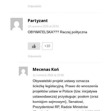
Odpowiedz
Partyzant
10 czerwca 2026 at 20:51
OBYWATELSKA??? Raczej polityczna
+10
Odpowiedz
Mecenas Koń
11 czerwca 2026 at 10:09
Obywatelski projekt ustawy oznacza
ścieżkę legislacyjną. Prawo do wnoszenia
projektów ustaw w Polsce (tzw. inicjatywa
ustawodawcza) przysługuje: posłom (oraz
komisjom sejmowym), Senatowi,
Prezydentowi RP, Radzie Ministrów