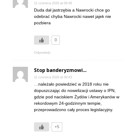
11 czerwca 2026 at 08:48
Duda dał jastrzębia a Nawrocki chce go
odebrać chyba Nawrocki nawet jajek nie
pozbiera
0
Odpowiedz
Stop banderyzmowi...
11 czerwca 2026 at 09:43
…należało powiedzieć w 2018 roku nie
dopuszczając do nowelizacji ustawy o IPN,
gdzie pod naciskiem Żydów i Amerykanów w
rekordowym 24-godzinnym tempie,
przeprowadzono cały proces legislacyjny.
+5