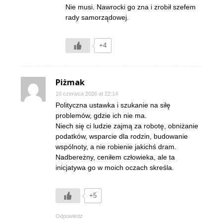
Nie musi. Nawrocki go zna i zrobił szefem
rady samorządowej.
+4
Piżmak
10 czerwca 2026 at 22:14
Polityczna ustawka i szukanie na siłę
problemów, gdzie ich nie ma.
Niech się ci ludzie zajmą za robotę, obniżanie
podatków, wsparcie dla rodzin, budowanie
wspólnoty, a nie robienie jakichś dram.
Nadbereżny, ceniłem człowieka, ale ta
inicjatywa go w moich oczach skreśla.
+5
Odpowiedz