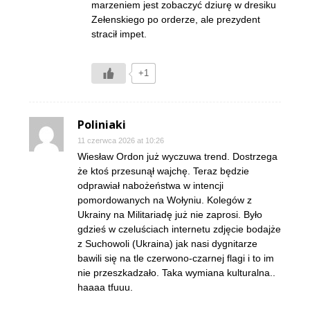
marzeniem jest zobaczyć dziurę w dresiku
Zełenskiego po orderze, ale prezydent
stracił impet.
+1
Poliniaki
11 czerwca 2026 at 10:26
Wiesław Ordon już wyczuwa trend. Dostrzega
że ktoś przesunął wajchę. Teraz będzie
odprawiał nabożeństwa w intencji
pomordowanych na Wołyniu. Kolegów z
Ukrainy na Militariadę już nie zaprosi. Było
gdzieś w czeluściach internetu zdjęcie bodajże
z Suchowoli (Ukraina) jak nasi dygnitarze
bawili się na tle czerwono-czarnej flagi i to im
nie przeszkadzało. Taka wymiana kulturalna..
haaaa tfuuu.