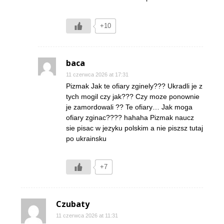
+10
baca
11 czerwca 2026 at 17:31
Pizmak Jak te ofiary zginely??? Ukradli je z
tych mogil czy jak??? Czy moze ponownie
je zamordowali ?? Te ofiary… Jak moga
ofiary zginac???? hahaha Pizmak naucz
sie pisac w jezyku polskim a nie piszsz tutaj
po ukrainsku
+7
Czubaty
11 czerwca 2026 at 11:31