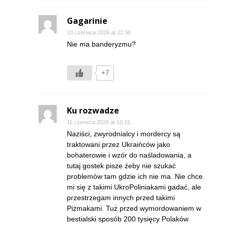
Gagarinie
10 czerwca 2026 at 22:36
Nie ma banderyzmu?
+7
Ku rozwadze
11 czerwca 2026 at 10:15
Naziści, zwyrodnialcy i mordercy są
traktowani przez Ukraińców jako
bohaterowie i wzór do naśladowania, a
tutaj gostek pisze żeby nie szukać
problemów tam gdzie ich nie ma. Nie chce
mi się z takimi UkroPoliniakami gadać, ale
przestrzegam innych przed takimi
Piżmakami. Tuż przed wymordowaniem w
bestialski sposób 200 tysięcy Polaków