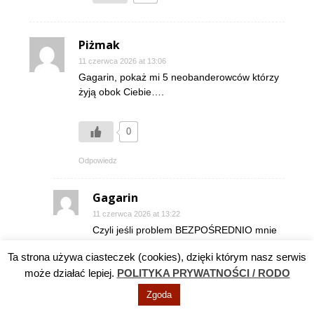
Piżmak
11 czerwca 2026 at 13:06
Gagarin, pokaż mi 5 neobanderowców którzy
żyją obok Ciebie….
0
Odpowiedz
Gagarin
11 czerwca 2026 at 13:22
Czyli jeśli problem BEZPOŚREDNIO mnie
nie dotyczy to problemu nie ma? Ale to jest
Ta strona używa ciasteczek (cookies), dzięki którym nasz serwis
słabe i egoistyczne.
może działać lepiej.
POLITYKA PRYWATNOŚCI / RODO
I tak o to przeszliśmy od negowania faktu,
że ideologia banderowska na Ukrainie ma
Zgoda
się dobrze do zagrywek typu: a ilu masz