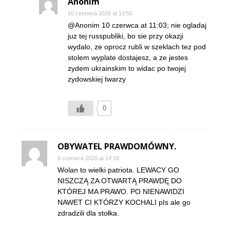
Anonim
10 czerwca 2026 at 14:55
@Anonim 10 czerwca at 11:03; nie ogladaj
juz tej russpubliki, bo sie przy okazji
wydalo, ze oprocz rubli w szeklach tez pod
stolem wyplate dostajesz, a ze jestes
zydem ukrainskim to widac po twojej
zydowskiej twarzy
0
OBYWATEL PRAWDOMÓWNY.
8 czerwca 2026 at 14:18
Wolan to wielki patriota. LEWACY GO
NISZCZĄ ZA OTWARTĄ PRAWDĘ DO
KTÓREJ MA PRAWO. PO NIENAWIDZI
NAWET CI KTÓRZY KOCHALI pIs ale go
zdradzili dla stołka.