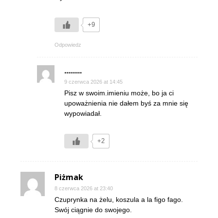
+9
Odpowiedz
.........
9 czerwca 2026 at 14:45
Pisz w swoim.imieniu może, bo ja ci
upoważnienia nie dałem byś za mnie się
wypowiadał.
+2
Piżmak
8 czerwca 2026 at 23:40
Czuprynka na żelu, koszula a la figo fago.
Swój ciągnie do swojego.