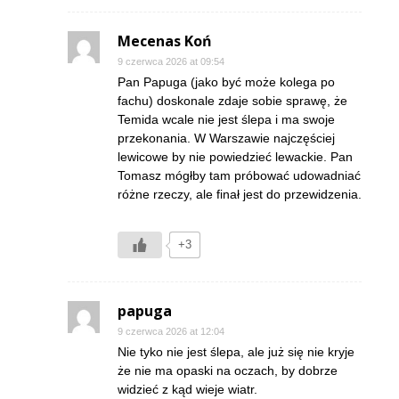
Mecenas Koń
9 czerwca 2026 at 09:54
Pan Papuga (jako być może kolega po
fachu) doskonale zdaje sobie sprawę, że
Temida wcale nie jest ślepa i ma swoje
przekonania. W Warszawie najczęściej
lewicowe by nie powiedzieć lewackie. Pan
Tomasz mógłby tam próbować udowadniać
różne rzeczy, ale finał jest do przewidzenia.
+3
papuga
9 czerwca 2026 at 12:04
Nie tyko nie jest ślepa, ale już się nie kryje
że nie ma opaski na oczach, by dobrze
widzieć z kąd wieje wiatr.