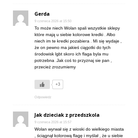
Gerda
9 czerwca 2026 at 15:50
To może niech Wolan spali wszystkie sklepy
które mają u siebie kolorowe kredki . Albo
niech im te kredki pozabiera . Mi się wydaje ,
że on pewno ma jakieś ciągotki do tych
środowisk lgbt skoro ich flaga byla mu
potrzebna .Jak coś to przyznaj sie pan ,
przecież zrozumiemy
+3
Odpowiedz
Jak dzieciak z przedszkola
9 czerwca 2026 at 15:57
Wolan wyrwał się z wioski do wielkiego miasta
, ściągnął kolorową flagę i myślał , że u siebie