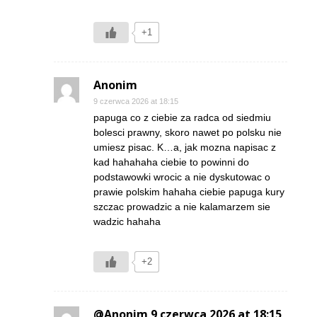
+1
Anonim
9 czerwca 2026 at 18:15
papuga co z ciebie za radca od siedmiu
bolesci prawny, skoro nawet po polsku nie
umiesz pisac. K…a, jak mozna napisac z
kad hahahaha ciebie to powinni do
podstawowki wrocic a nie dyskutowac o
prawie polskim hahaha ciebie papuga kury
szczac prowadzic a nie kalamarzem sie
wadzic hahaha
+2
@Anonim 9 czerwca 2026 at 18:15