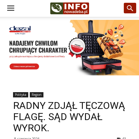
Polityka
Region
RADNY ZDJĄŁ TĘCZOWĄ
FLAGĘ. SĄD WYDAŁ
WYROK.
8 czerwca 2026
43