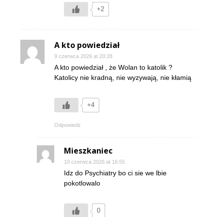
+2
A kto powiedział
9 czerwca 2026 at 20:28
A kto powiedział , że Wolan to katolik ?
Katolicy nie kradną, nie wyzywają, nie kłamią
+4
Odpowiedz
Mieszkaniec
10 czerwca 2026 at 16:55
Idz do Psychiatry bo ci sie we lbie
pokotlowalo
0