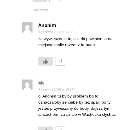
Odpowiedz
Anonim
9 czerwca 2026 at 14:08
za wywieszenie tej scierki powinien ja na
miejscu spalic razem z ta buda
+1
kk
9 czerwca 2026 at 16:27
oj Anonim tu bylby problem bo to
oznaczaloby ze ciebe by tez spalil bo ty
jestes przywiazany do budy, dajesz tym
lancuchem, za az cie w Wachocku slychac