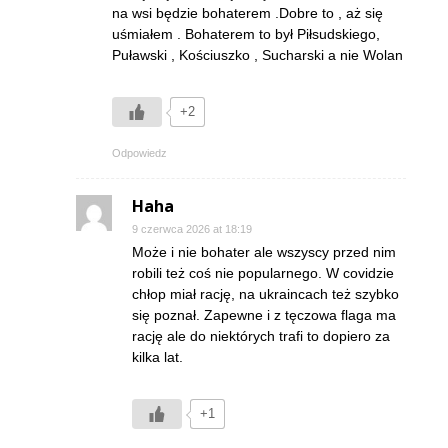
na wsi będzie bohaterem .Dobre to , aż się
uśmiałem . Bohaterem to był Piłsudskiego,
Puławski , Kościuszko , Sucharski a nie Wolan
+2
Odpowiedz
Haha
9 czerwca 2026 at 18:19
Może i nie bohater ale wszyscy przed nim
robili też coś nie popularnego. W covidzie
chłop miał rację, na ukraincach też szybko
się poznał. Zapewne i z tęczowa flaga ma
rację ale do niektórych trafi to dopiero za
kilka lat.
+1