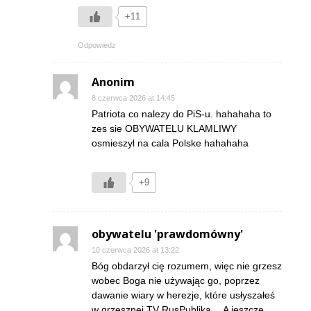
+11
Odpowiedz
Anonim
8 czerwca 2026 at 14:45
Patriota co nalezy do PiS-u. hahahaha to
zes sie OBYWATELU KLAMLIWY
osmieszyl na cala Polske hahahaha
+9
obywatelu 'prawdomówny'
10 czerwca 2026 at 13:22
Bóg obdarzył cię rozumem, więc nie grzesz
wobec Boga nie używając go, poprzez
dawanie wiary w herezje, które usłyszałeś
w grzesznej TV RusPublika… A jeszcze