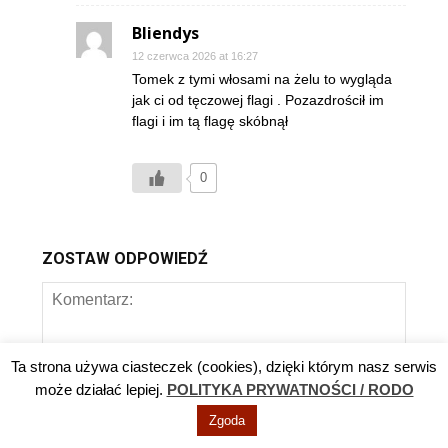
Bliendys
12 czerwca 2026 at 16:27
Tomek z tymi włosami na żelu to wygląda
jak ci od tęczowej flagi . Pozazdrościł im
flagi i im tą flagę skóbnął
0
ZOSTAW ODPOWIEDŹ
Ta strona używa ciasteczek (cookies), dzięki którym nasz serwis
może działać lepiej.
POLITYKA PRYWATNOŚCI / RODO
Zgoda