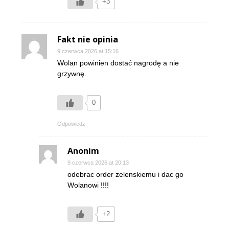
+3
Fakt nie opinia
9 czerwca 2026 at 15:16
Wolan powinien dostać nagrodę a nie
grzywnę.
0
Odpowiedz
Anonim
9 czerwca 2026 at 20:13
odebrac order zelenskiemu i dac go
Wolanowi !!!!
+2