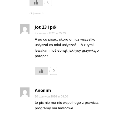
0
Odpowiedz
Jot 23 i pół
9 czerwca 2026 at 22:24
A po co pisać, skoro on już wszystko
usłyszał co miał usłyszeć… A z tymi
lewakami toś ebnął, jak łysy grzywką o
parapet…
0
Anonim
10 czerwca 2026 at 09:00
to pis nie ma nic wspolnego z prawica,
programy ma lewicowe