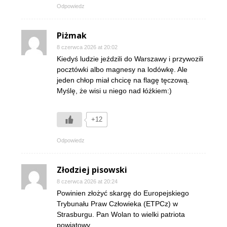
Odpowiedz
Piżmak
8 czerwca 2026 at 20:02
Kiedyś ludzie jeździli do Warszawy i przywozili
pocztówki albo magnesy na lodówkę. Ale
jeden chłop miał chcicę na flagę tęczową.
Myślę, że wisi u niego nad łóżkiem:)
+12
Odpowiedz
Złodziej pisowski
8 czerwca 2026 at 20:24
Powinien złożyć skargę do Europejskiego
Trybunału Praw Człowieka (ETPCz) w
Strasburgu. Pan Wolan to wielki patriota
powiatowy.