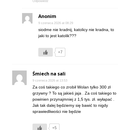
Odpowiedz
Anonim
9 czerwca 2026 at 08:29
siodme nie kradnij, katolicy nie kradna, to
jaki to jest katolik???
+7
Śmiech na sali
9 czerwca 2026 at 13:53
Za coś takiego co zrobił Wolan tylko 300 zł
grzywny ? To są jakieś jaja . Za coś takiego to
powinien przynajmniej z 1,5 tys. zł. wyłapać .
Jak tak dalej będziemy się bawić to nigdy
sprawiedliwości nie będzie
+5