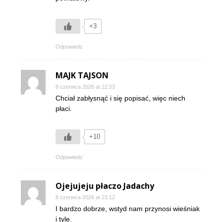
+3
Odpowiedz
MAJK TAJSON
8 czerwca 2026 at 22:53
Chciał zabłysnąć i się popisać, więc niech
płaci.
+10
Odpowiedz
Ojejujeju płaczo Jadachy
8 czerwca 2026 at 23:12
I bardzo dobrze, wstyd nam przynosi wieśniak
i tyle.