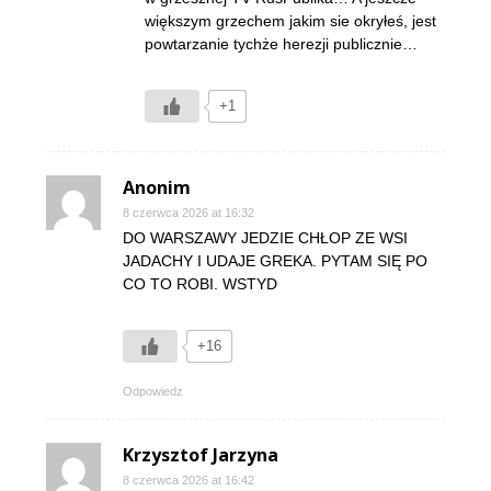
większym grzechem jakim sie okryłeś, jest
powtarzanie tychże herezji publicznie…
+1
Anonim
8 czerwca 2026 at 16:32
DO WARSZAWY JEDZIE CHŁOP ZE WSI
JADACHY I UDAJE GREKA. PYTAM SIĘ PO
CO TO ROBI. WSTYD
+16
Odpowiedz
Krzysztof Jarzyna
8 czerwca 2026 at 16:42