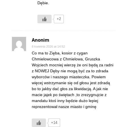
Dębie.
+2
Anonim
8 kwietnia 2026 at 14:52
Co ma to Zięba, kosior z cygan
Chmielowcowa z Chmielowa, Gruszka
Wojciech mocniej wierzę że oni będą za radni
z NOWEJ Dęby nie mogą być za to zdrada
wyborców i naszego miasteczka. Powiem
więcej wstrzymanie się od głosu jest zdradą
bo to jakby dać głos za likwidacją. A jak nie
macie jajek po świętach ,to zrezygnujcie z
mandatu ktoś inny będzie dużo lepiej
reprezentował nasze miasto i gminę
+14