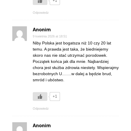
+1
Odpowiedz
Anonim
9 kwietnia 2026 at 18:51
Niby Polska jest bogatsza niż 10 czy 20 lat
temu. A prawda jest taka, że biedniejemy
skoro nas nie stać utrzymać porodowek.
Początek końca jak dla mnie. Najbardziej
chora jest służba zdrowia niestety. Wspierajmy
bezrobotnych U…….w dalej a będzie brud,
smród i ubóstwo.
+1
Odpowiedz
Anonim