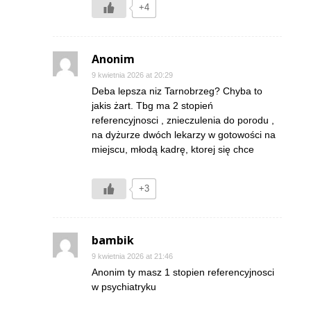
+4
Anonim
9 kwietnia 2026 at 20:29
Deba lepsza niz Tarnobrzeg? Chyba to
jakis żart. Tbg ma 2 stopień
referencyjnosci , znieczulenia do porodu ,
na dyżurze dwóch lekarzy w gotowości na
miejscu, młodą kadrę, ktorej się chce
+3
bambik
9 kwietnia 2026 at 21:46
Anonim ty masz 1 stopien referencyjnosci
w psychiatryku