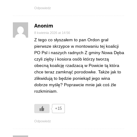
Odpowiedz
Anonim
8 kwietnia 2026 at 14:56
Z tego co słyszałem to pan Ordon grał
pierwsze skrzypce w montowaniu tej koalicji
PO Psl i naszych radnych Z gminy Nowa Dęba
czyli zięby i kosiora osób którzy tworzą
obecną koalicję rzadzacą w Powicie tą która
chce teraz zamknąć porodowke. Także jak to
zlikwidują to będzie poniekąd jego wina
dobrze myślę? Poprawcie mnie jak coś źle
rozkminiam.
+15
Odpowiedz