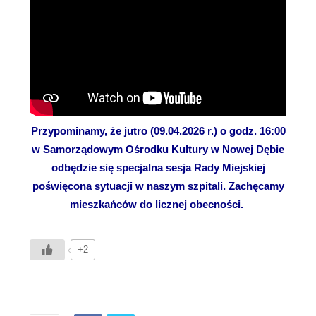
Przypominamy, że jutro (09.04.2026 r.) o godz. 16:00
w Samorządowym Ośrodku Kultury w Nowej Dębie
odbędzie się specjalna sesja Rady Miejskiej
poświęcona sytuacji w naszym szpitali. Zachęcamy
mieszkańców do licznej obecności.
+2