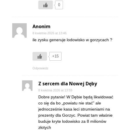
0
Anonim
8 kwietnia 2026 at 13:46
ile zysku generuje lodowisko w gorzycach ?
+15
Odpowiedz
Z sercem dla Nowej Dęby
8 kwietnia 2026 at 13:59
Dobre pytanie! W Dębie będą likwidować
co się da bo „powiatu nie stać” ale
jednocześnie kasa leci strumieniami na
prezenty dla Gorzyc. Powiat tam właśnie
buduje kryte lodowisko za 8 milionów
złotych