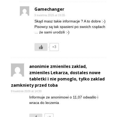
Gamechanger
9 kwietnia 2026 at 19:35
Skąd masz takie informacje ? A to dobre :-)
Pisowcy są tak spasieni po swoich rządach
… że sami urodzili :-)
+3
anonimie zmieniles zaklad,
zmieniles Lekarza, dostales nowe
tabletki i nie pomoglo, tylko zaklad
zamkniety przed toba
9 kwietnia 2026 at 14:30
Informuje ze anonimowi o 11,07 odwalilo i
wraca do leczenia