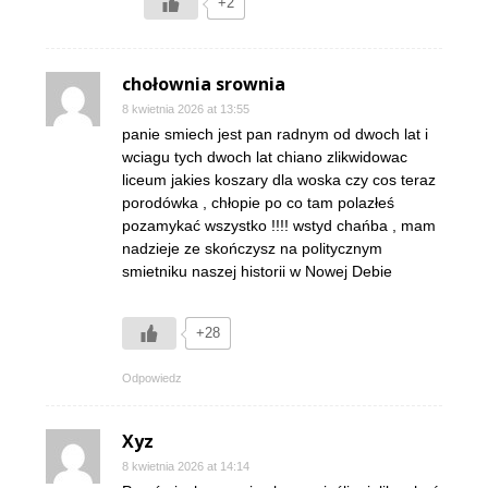
+2
chołownia srownia
8 kwietnia 2026 at 13:55
panie smiech jest pan radnym od dwoch lat i
wciagu tych dwoch lat chiano zlikwidowac
liceum jakies koszary dla woska czy cos teraz
porodówka , chłopie po co tam polazłeś
pozamykać wszystko !!!! wstyd chańba , mam
nadzieje ze skończysz na politycznym
smietniku naszej historii w Nowej Debie
+28
Odpowiedz
Xyz
8 kwietnia 2026 at 14:14