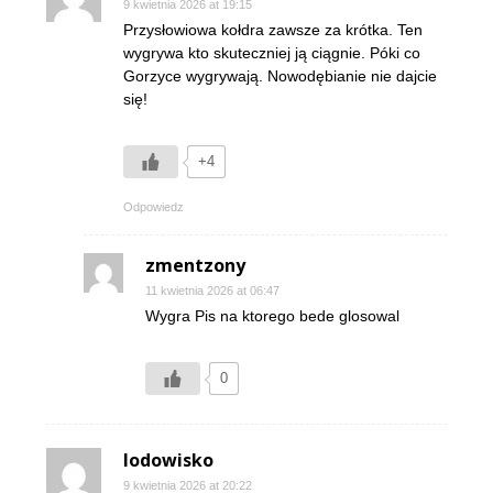
9 kwietnia 2026 at 19:15
Przysłowiowa kołdra zawsze za krótka. Ten
wygrywa kto skuteczniej ją ciągnie. Póki co
Gorzyce wygrywają. Nowodębianie nie dajcie
się!
+4
Odpowiedz
zmentzony
11 kwietnia 2026 at 06:47
Wygra Pis na ktorego bede glosowal
0
lodowisko
9 kwietnia 2026 at 20:22