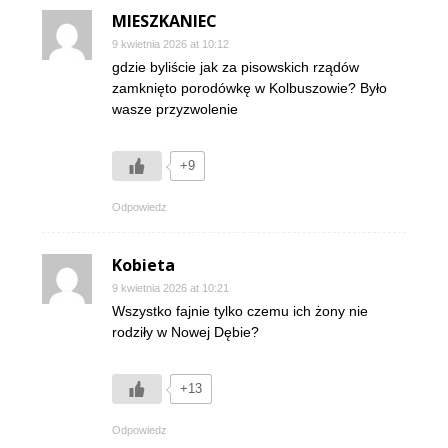
MIESZKANIEC
9 kwietnia 2026 at 10:12
gdzie byliście jak za pisowskich rządów
zamknięto porodówkę w Kolbuszowie? Było
wasze przyzwolenie
+9
Odpowiedz
Kobieta
9 kwietnia 2026 at 10:21
Wszystko fajnie tylko czemu ich żony nie
rodziły w Nowej Dębie?
+13
Odpowiedz