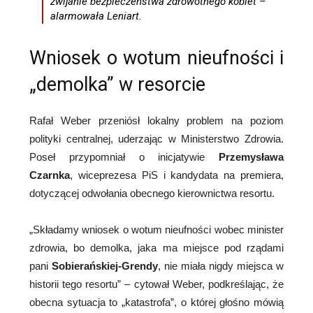
zwijanie bezpieczeństwa zdrowotnego kobiet –
alarmowała Leniart.
Wniosek o wotum nieufności i
„demolka” w resorcie
Rafał Weber przeniósł lokalny problem na poziom
polityki centralnej, uderzając w Ministerstwo Zdrowia.
Poseł przypomniał o inicjatywie
Przemysława
Czarnka
, wiceprezesa PiS i kandydata na premiera,
dotyczącej odwołania obecnego kierownictwa resortu.
„Składamy wniosek o wotum nieufności wobec minister
zdrowia, bo demolka, jaka ma miejsce pod rządami
pani
Sobierańskiej-Grendy
, nie miała nigdy miejsca w
historii tego resortu” – cytował Weber, podkreślając, że
obecna sytuacja to „katastrofa”, o której głośno mówią