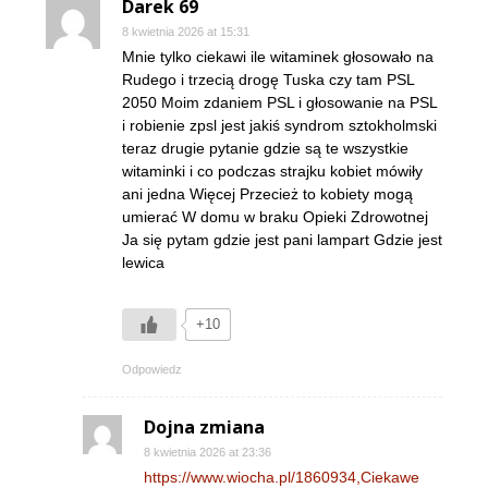
Darek 69
8 kwietnia 2026 at 15:31
Mnie tylko ciekawi ile witaminek głosowało na
Rudego i trzecią drogę Tuska czy tam PSL
2050 Moim zdaniem PSL i głosowanie na PSL
i robienie zpsl jest jakiś syndrom sztokholmski
teraz drugie pytanie gdzie są te wszystkie
witaminki i co podczas strajku kobiet mówiły
ani jedna Więcej Przecież to kobiety mogą
umierać W domu w braku Opieki Zdrowotnej
Ja się pytam gdzie jest pani lampart Gdzie jest
lewica
+10
Odpowiedz
Dojna zmiana
8 kwietnia 2026 at 23:36
https://www.wiocha.pl/1860934,Ciekawe