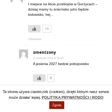
I miejsce na liście przebojów w Gorzycach –
dzisiaj mamy tu ściernisko jutro będzie
lodowisko, hej…
+1
Odpowiedz
zmentzony
11 kwietnia 2026 at 06:45
A jesienia 2027 bedzie pobojowisko
0
Ta strona używa ciasteczek (cookies), dzięki którym nasz serwis
MieSZkAnka
może działać lepiej.
POLITYKA PRYWATNOŚCI / RODO
9 kwietnia 2026 at 21:13
Zgoda
Nieźle, wolan i Serafin walczą o szpital. Warto