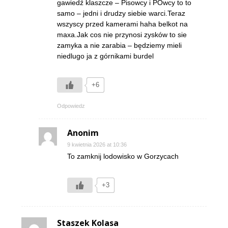
gawiedź klaszcze – Pisowcy i POwcy to to
samo – jedni i drudzy siebie warci.Teraz
wszyscy przed kamerami haha belkot na
maxa.Jak cos nie przynosi zysków to sie
zamyka a nie zarabia – będziemy mieli
niedlugo ja z górnikami burdel
+6
Odpowiedz
Anonim
9 kwietnia 2026 at 10:36
To zamknij lodowisko w Gorzycach
+3
Staszek Kolasa