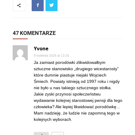
47 KOMENTARZE
Yvone
8 kwietnia 2026 at 13:16
Ja zamiast porodówki zlikwidowałbym
sztuczne stanowisko „drugiego wicestarosty”
które dumnie piastuje niejaki Wojciech
Śmiech. Powiaty istnieją od 1997 roku i nigdy
nie było u nas takiego sztucznego stołka.
Jakie zyski przynosi społeczeństwu
wydawanie kolejnej starostowej pensji dla tego
człowieka? Ale lepiej likwidować porodówkę…
Mam nadzieję, że ludzie nie zapomną tego w
kolejnych wyborach.