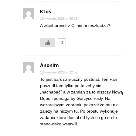
Ktoś
10 kwietnia 2026 at 06:29
A wiceburmistrz Ci nie przeszkadza?
0
Anonim
10 kwietnia 2026 at 12:59
To jest bardzo słuszny postulat. Ten Pan
poszedł tam tylko po to żeby sie
„nachapać” a w zamian za to niszczy Nową
Dębę i pomaga by Gorzyce rosły. Na
wczorajszym zebraniu pokazał że mu nie
zależy na niczym tu. Po prostu wykonuje
zadania które dostał od tych co go na to
stanowisko wstawili.