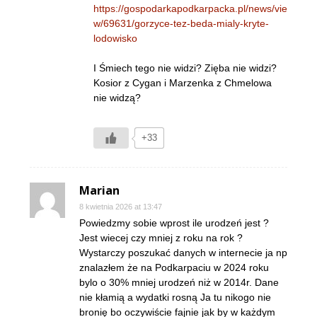
https://gospodarkapodkarpacka.pl/news/vie
w/69631/gorzyce-tez-beda-mialy-kryte-
lodowisko
I Śmiech tego nie widzi? Zięba nie widzi?
Kosior z Cygan i Marzenka z Chmelowa
nie widzą?
+33
Marian
8 kwietnia 2026 at 13:47
Powiedzmy sobie wprost ile urodzeń jest ?
Jest wiecej czy mniej z roku na rok ?
Wystarczy poszukać danych w internecie ja np
znalazłem że na Podkarpaciu w 2024 roku
bylo o 30% mniej urodzeń niż w 2014r. Dane
nie kłamią a wydatki rosną Ja tu nikogo nie
bronię bo oczywiście fajnie jak by w każdym