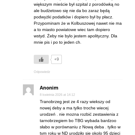
większym mieście był szpital z porodówką no
ale budżetowo się nie da bo zaraz będą
podwyżki podatków i dopiero był by płacz.
Przypominam że w Kolbuszowej nawet nie ma
a to miasto powiatowe wiec tam dopiero
wstyd. Żeby nie bylo jestem apolityczny. Dla
mnie pis i po to jeden ch.
+9
Odpowiedz
Anonim
8 kwietnia 2026 at 14:12
Tranobrzeg jest ze 4 razy wiekszy od
nowej deby a ma tylko troche wiecej
urodzeń . nie mozna rozbić zestawienia z
tarnobrzegiem bo TBG wybada bardzoo
słabo w porównaniu z Nową deba . tylko w
tym roku w ND urodziło sie okolo 95 dzieci