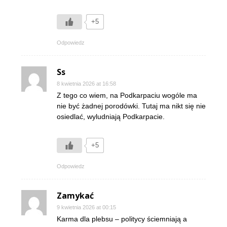
+5
Odpowiedz
Ss
8 kwietnia 2026 at 16:58
Z tego co wiem, na Podkarpaciu wogóle ma
nie być żadnej porodówki. Tutaj ma nikt się nie
osiedlać, wyludniają Podkarpacie.
+5
Odpowiedz
Zamykać
9 kwietnia 2026 at 00:15
Karma dla plebsu – politycy ściemniają a