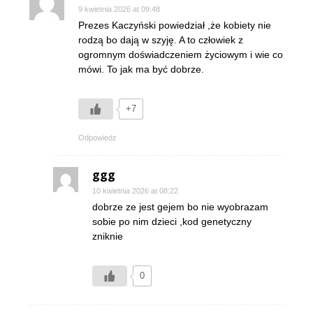
9 kwietnia 2026 at 09:48
Prezes Kaczyński powiedział ,że kobiety nie
rodzą bo dają w szyję. A to człowiek z
ogromnym doświadczeniem życiowym i wie co
mówi. To jak ma być dobrze.
+7
Odpowiedz
ggg
10 kwietnia 2026 at 08:22
dobrze ze jest gejem bo nie wyobrazam
sobie po nim dzieci ,kod genetyczny
zniknie
0