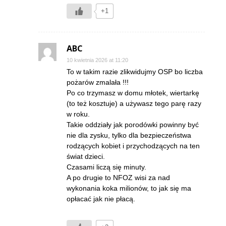
+1
ABC
10 kwietnia 2026 at 11:20
To w takim razie zlikwidujmy OSP bo liczba
pożarów zmalała !!!
Po co trzymasz w domu młotek, wiertarkę
(to też kosztuje) a używasz tego parę razy
w roku.
Takie oddziały jak porodówki powinny być
nie dla zysku, tylko dla bezpieczeństwa
rodzących kobiet i przychodzących na ten
świat dzieci.
Czasami liczą się minuty.
A po drugie to NFOZ wisi za nad
wykonania koka milionów, to jak się ma
opłacać jak nie płacą.