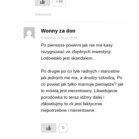
+44
Odpowiedz
Wonny za don
9 kwietnia 2026 at 16:55
Po pierwsze powinni jak nie ma kasy
rezygnować ze zbędnych inwestycji.
Lodowisko jest skandalem…
Po drugie po co tyle radnych i starostów
jak jednych nie ma, a drudzy szkodzą. Po
co powiat jak tylko marnuje pieniądze? jak
to mówią jest nierentowny. Likwidujecie
porodówka to teraz idźmy dalej i
zlikiwdujmy to ck jest faktycznie
niepotrzebne i nierentowne.
0