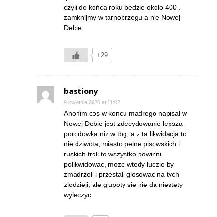
czyli do końca roku bedzie około 400 .
zamknijmy w tarnobrzegu a nie Nowej
Debie.
+29
bastiony
9 kwietnia 2026 at 11:02
Anonim cos w koncu madrego napisal w
Nowej Debie jest zdecydowanie lepsza
porodowka niz w tbg, a z ta likwidacja to
nie dziwota, miasto pelne pisowskich i
ruskich troli to wszystko powinni
polikwidowac, moze wtedy ludzie by
zmadrzeli i przestali glosowac na tych
zlodzieji, ale glupoty sie nie da niestety
wyleczyc