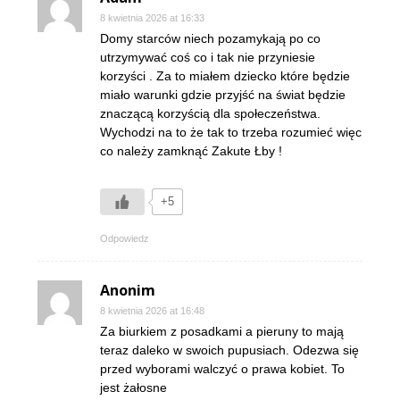
8 kwietnia 2026 at 16:33
Domy starców niech pozamykają po co
utrzymywać coś co i tak nie przyniesie
korzyści . Za to miałem dziecko które będzie
miało warunki gdzie przyjść na świat będzie
znaczącą korzyścią dla społeczeństwa.
Wychodzi na to że tak to trzeba rozumieć więc
co należy zamknąć Zakute Łby !
+5
Odpowiedz
Anonim
8 kwietnia 2026 at 16:48
Za biurkiem z posadkami a pieruny to mają
teraz daleko w swoich pupusiach. Odezwa się
przed wyborami walczyć o prawa kobiet. To
jest żałosne