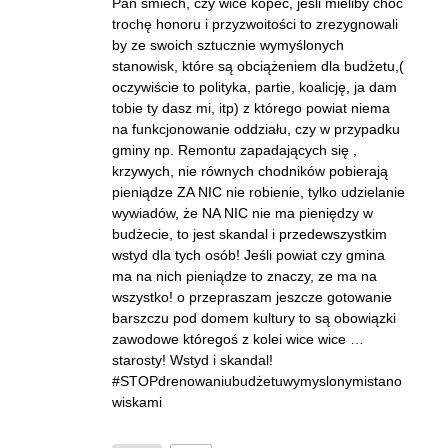
Pan śmiech, czy wice kopec, jeśli mieliby choć
trochę honoru i przyzwoitości to zrezygnowali
by ze swoich sztucznie wymyślonych
stanowisk, które są obciążeniem dla budżetu,(
oczywiście to polityka, partie, koalicję, ja dam
tobie ty dasz mi, itp) z którego powiat niema
na funkcjonowanie oddziału, czy w przypadku
gminy np. Remontu zapadających się ,
krzywych, nie równych chodników pobierają
pieniądze ZA NIC nie robienie, tylko udzielanie
wywiadów, że NA NIC nie ma pieniędzy w
budżecie, to jest skandal i przedewszystkim
wstyd dla tych osób! Jeśli powiat czy gmina
ma na nich pieniądze to znaczy, ze ma na
wszystko! o przepraszam jeszcze gotowanie
barszczu pod domem kultury to są obowiązki
zawodowe któregoś z kolei wice wice …
starosty! Wstyd i skandal!
#STOPdrenowaniubudżetuwymyslonymistano
wiskami