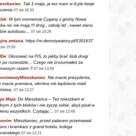
eszkaniec
:
Tak 1-maja, ja tez mam w d.pie twoje
czenia
07 sie 16:33
lek
:
W tym momencie Cygany z gminy Nowa
ba nic nie mają !!! dróg , szkoły itd ..nawet starsi
dzie autobusu…
07 sie 16:28
jna zmiana
:
https://m.demotywatory.pl/5351637
 sie 15:55
NDe
:
Głosować na PiS, to jakby brać ślub drugi
z po rozwodzie… Czego nie zrozumiałeś za
erwszym razem ?
07 sie 13:56
nonimowyMieszkaniec
:
Nie macie prezydenta,
e macie premiera, wkrótce nie będziecie mieli
ństwa.
07 sie 13:27
go Maja
:
Do Mieszkańca – Też mieszkam w
dnym z tych bloków i nie życzę sobie, abyś pisał w
ieniu wszystkich. Czytając…
07 sie 12:49
nonim
:
Mieszkaniec, przed palacem przemawial
fons i bramkarz z grand hotelu, kolega
ranskiego
07 sie 12:21