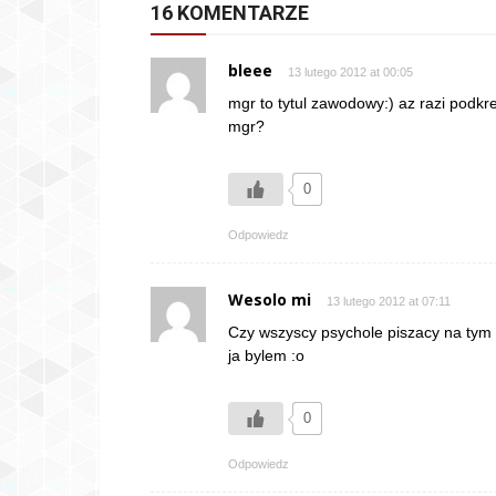
16 KOMENTARZE
bleee
13 lutego 2012 at 00:05
mgr to tytul zawodowy:) az razi podkre
mgr?
0
Odpowiedz
Wesolo mi
13 lutego 2012 at 07:11
Czy wszyscy psychole piszacy na tym p
ja bylem :o
0
Odpowiedz