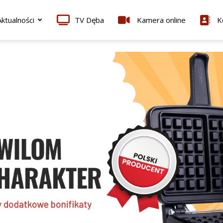
ktualności
TV Dęba
Kamera online
K