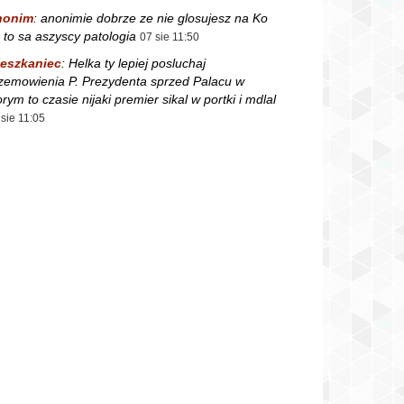
nonim
:
anonimie dobrze ze nie glosujesz na Ko
 to sa aszyscy patologia
07 sie 11:50
eszkaniec
:
Helka ty lepiej posluchaj
zemowienia P. Prezydenta sprzed Palacu w
orym to czasie nijaki premier sikal w portki i mdlal
 sie 11:05