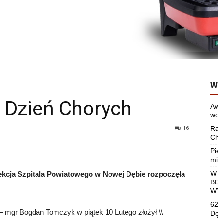
W
 Dzień Chorych
Aw
wo
16
Ra
Ch
Pi
mi
W
cja Szpitala Powiatowego w Nowej Dębie rozpoczęła
B
W
62
mgr Bogdan Tomczyk w piątek 10 Lutego złożył \\
Dę