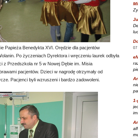
Mi
Zy
Ju
De
lu
Do
zie Papieża Benedykta XVI. Orędzie dla pacjentów
07
olanin. Po życzeniach Dyrektora i wręczeniu laurek odbyła
e
ra
ci z Przedszkola nr 5 w Nowej Dębie im. Misia
pi
brawami pacjentów. Dzieci w nagrodę otrzymały od
A
cze. Pacjenci byli wzruszeni i bardzo zadowoleni.
ni
pa
1-
je
im
A
al
mu