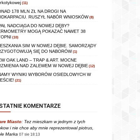
rkotykowej
(11)
ONAD 178 MLN ZŁ NA DROGI NA
ODKARPACIU. RUSZYŁ NABÓR WNIOSKÓW
(8)
PAŁ NADCIĄGA DO NOWEJ DĘBY?
ERMOMETRY MOGĄ POKAZAĆ NAWET 38
TOPNI
(10)
IESZKANIA SIM W NOWEJ DĘBIE. SAMORZĄDY
RZYGOTOWUJĄ SIĘ DO NABORÓW
(1)
EW OAK LAND – TRAP & ART. MOCNE
RZMIENIA NAD ZALEWEM W NOWEJ DĘBIE
(12)
NAMY WYNIKI WYBORÓW OSIEDLOWYCH W
EŚCIE!
(21)
STATNIE KOMENTARZE
are Miasto
:
Tez mieszkam w jednym z tych
okow i nie chce aby mnie reprezentowal piotrus,
le Marka
07 sie 18:13