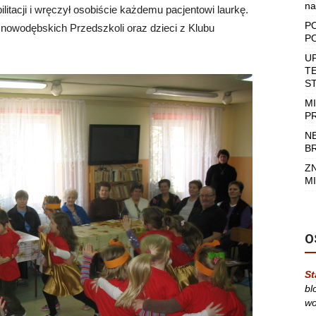
na
tacji i wręczył osobiście każdemu pacjentowi laurkę.
P
z nowodębskich Przedszkoli oraz dzieci z Klubu
P
U
T
S
M
P
N
B
Z
MI
O
St
bl
wo