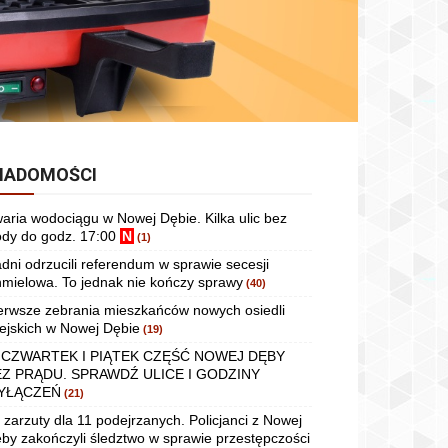
IADOMOŚCI
aria wodociągu w Nowej Dębie. Kilka ulic bez
dy do godz. 17:00
N
(1)
dni odrzucili referendum w sprawie secesji
mielowa. To jednak nie kończy sprawy
(40)
erwsze zebrania mieszkańców nowych osiedli
ejskich w Nowej Dębie
(19)
 CZWARTEK I PIĄTEK CZĘŚĆ NOWEJ DĘBY
EZ PRĄDU. SPRAWDŹ ULICE I GODZINY
YŁĄCZEŃ
(21)
 zarzuty dla 11 podejrzanych. Policjanci z Nowej
by zakończyli śledztwo w sprawie przestępczości