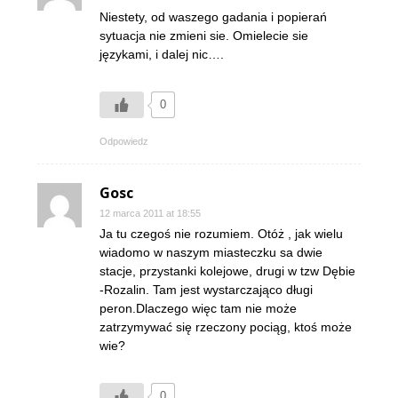
Niestety, od waszego gadania i popierań
sytuacja nie zmieni sie. Omielecie sie
językami, i dalej nic….
0
Odpowiedz
Gosc
12 marca 2011 at 18:55
Ja tu czegoś nie rozumiem. Otóż , jak wielu
wiadomo w naszym miasteczku sa dwie
stacje, przystanki kolejowe, drugi w tzw Dębie
-Rozalin. Tam jest wystarczająco długi
peron.Dlaczego więc tam nie może
zatrzymywać się rzeczony pociąg, ktoś może
wie?
0