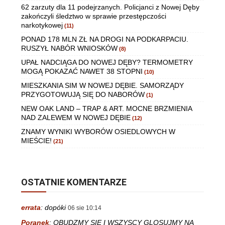
62 zarzuty dla 11 podejrzanych. Policjanci z Nowej Dęby
zakończyli śledztwo w sprawie przestępczości
narkotykowej
(11)
PONAD 178 MLN ZŁ NA DROGI NA PODKARPACIU.
RUSZYŁ NABÓR WNIOSKÓW
(8)
UPAŁ NADCIĄGA DO NOWEJ DĘBY? TERMOMETRY
MOGĄ POKAZAĆ NAWET 38 STOPNI
(10)
MIESZKANIA SIM W NOWEJ DĘBIE. SAMORZĄDY
PRZYGOTOWUJĄ SIĘ DO NABORÓW
(1)
NEW OAK LAND – TRAP & ART. MOCNE BRZMIENIA
NAD ZALEWEM W NOWEJ DĘBIE
(12)
ZNAMY WYNIKI WYBORÓW OSIEDLOWYCH W
MIEŚCIE!
(21)
OSTATNIE KOMENTARZE
errata
:
dopóki
06 sie 10:14
Poranek
:
OBUDZMY SIE I WSZYSCY GLOSUJMY NA