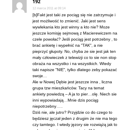
192
12 marca 2011 at 09:14
[b]Fakt jest taki ze pociąg się nie zatrzymuje i
jest możliwość to zmienić. Jaki jest sens
wywlekania kto jest winny a kto nie? Moze
jeszcze komisję sejmową z Macierewiczem na
czele powołać? Jeśli pociąg jest potrzebny , to
brać ankietę i wypełnić na "TAK", a nie
pieprzyć głupoty. No, chyba ze sie jest jak ten
mały człowieczek z telewizji co to sie non stop
obraża na wszystko i na wszystkich. Wtedy
taki napisze "NIE", tylko dlatego zeby pokazać
swoje…
Ale w Nowej Dębie jest jeszcze inna , liczna
grupa tzw mieszkańców. Tacy na temat
ankiety powiedzą – A ja to pier…olę. Niech sie
inni wypowiadają…Mnie dzis pociąg
niepotrzebny…..
Dziś nie, ale jutro? Przyjdzie co do czego to
będziesz jęczał jeden z drugim że nie ma tego
czy tamtego. I wtedy jęzory sie rozwiążą jak to