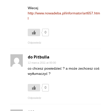
Wiecej
http://www.nowadeba.pl/informator/art657.htm
l
0
Odpowiedz
do Pitbulla
12 marca 2011 at 00:00
co chcesz powiedzieć ? a może zechcesz coś
wytłumaczyć ?
0
Odpowiedz