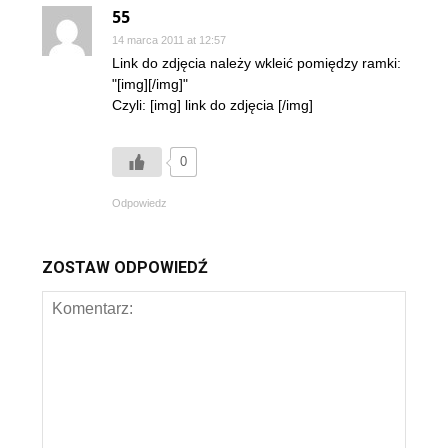
55
14 marca 2011 at 12:57
Link do zdjęcia należy wkleić pomiędzy ramki:
"[img][/img]"
Czyli: [img] link do zdjęcia [/img]
0
Odpowiedz
ZOSTAW ODPOWIEDŹ