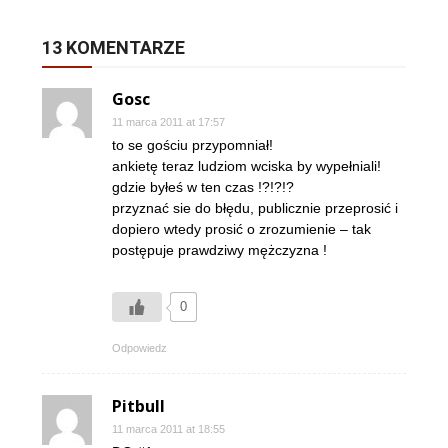
13 KOMENTARZE
Gosc
11 marca 2011 at 17:57
to se gościu przypomniał!
ankietę teraz ludziom wciska by wypełniali!
gdzie byłeś w ten czas !?!?!?
przyznać sie do błędu, publicznie przeprosić i
dopiero wtedy prosić o zrozumienie – tak
postępuje prawdziwy mężczyzna !
0
Odpowiedz
Pitbull
11 marca 2011 at 18:55