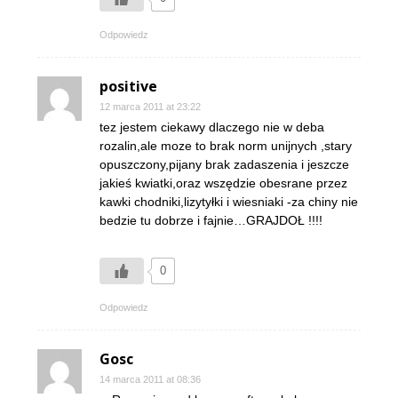
Odpowiedz
positive
12 marca 2011 at 23:22
tez jestem ciekawy dlaczego nie w deba
rozalin,ale moze to brak norm unijnych ,stary
opuszczony,pijany brak zadaszenia i jeszcze
jakieś kwiatki,oraz wszędzie obesrane przez
kawki chodniki,lizytyłki i wiesniaki -za chiny nie
bedzie tu dobrze i fajnie…GRAJDOŁ !!!!
0
Odpowiedz
Gosc
14 marca 2011 at 08:36