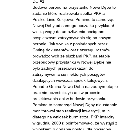
DO #1
Budowa peronu na przystanku Nowa Dęba to
zadanie które realizowała spółka PKP â
Polskie Linie Kolejowe. Pomimo to samorząd
Nowej Dęby od samego początku przykładał
wielką wagę do umożliwienia pociągom
pospiesznym zatrzymywania się na nowym
peronie. Jak wynika z posiadanych przez
Gminę dokumentów oraz szeregu rozmów
prowadzonych ze służbami PKP, na etapie
przebudowy przystanku w Nowej Dębie nie
było żadnych przeciwwskazań do
zatrzymywania się niektórych pociągów
działających wówczas spółek kolejowych.
Ponadto Gmina Nowa Dęba na żadnym etapie
prac nie uczestniczyła ani w procesie
projektowania ani w budowie przystanku.
Pomimo to samorząd Nowej Dęby nieustannie
monitorował stan realizacji inwestycji, m.in.
dlatego na wniosek burmistrza, PKP Intercity
w grudniu 2009 r. poinformowało, że wystąpi z
wnioskiem o dodanie postoju dla pociągów