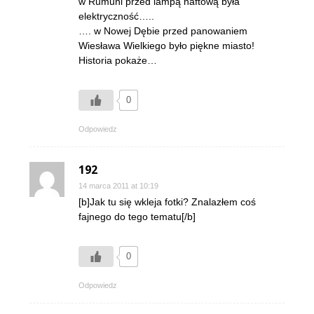
w Rumuni przed lampą naftową była
elektryczność…..
…. w Nowej Dębie przed panowaniem
Wiesława Wielkiego było piękne miasto!
Historia pokaże…
0
Odpowiedz
192
14 marca 2011 at 10:19
[b]Jak tu się wkleja fotki? Znalazłem coś
fajnego do tego tematu[/b]
0
Odpowiedz