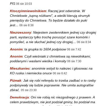
PIS
06 sie 10:03
Ktoczyimniewolnikiem
:
Raczej jest odwrotnie. W
Chmielowie „tupną nóżkami”, a wieśki kierują strumyk
pieniędzy do Chmielowa. To będzie działało do puki
jest…
06 sie 8:38
Niezrzeszony
:
Niejestem zwolennikiem jednej czy drogiej
parti, wystarczy tylko trochę poruszyć szare komórki i
pomyśleć, a nie słuchać jednej czy drogiej…
06 sie 8:34
Anonim
:
ta grupka to 1604 podpisow
06 sie 7:42
Anonim
:
Czyli wieśniaki z chmielowa są niewolnikami,
poddanymi i waslami wieśka i komsity
06 sie 7:30
Mieszkaniec
:
anonimie wstyd to nalezec i glosowac na
KO ruska i niemiecka onuce
06 sie 6:42
Piżmak
:
Jak się robi referędu to trzeba zadbać o to rzeby
podpisywały się ludzie poprawnie. Nie umita autografów
zbirać.
05 sie 23:30
Demokracja
:
Oni nie robią nic niezgodnego z prawem. A
celem prawdziwym, nie jest podział gminy, bo podział ma