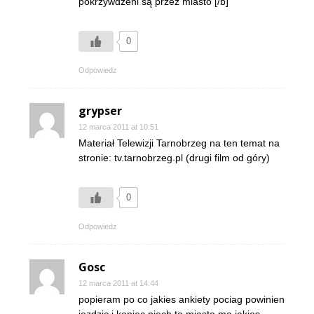
pokrzywdzeni są przez miasto [/b]
0
Odpowiedz
grypser
12 marca 2011 at 10:51
Materiał Telewizji Tarnobrzeg na ten temat na
stronie: tv.tarnobrzeg.pl (drugi film od góry)
0
Odpowiedz
Gosc
12 marca 2011 at 14:44
popieram po co jakies ankiety pociag powinien
jezdzic i koniec niech to miasto ma jakies