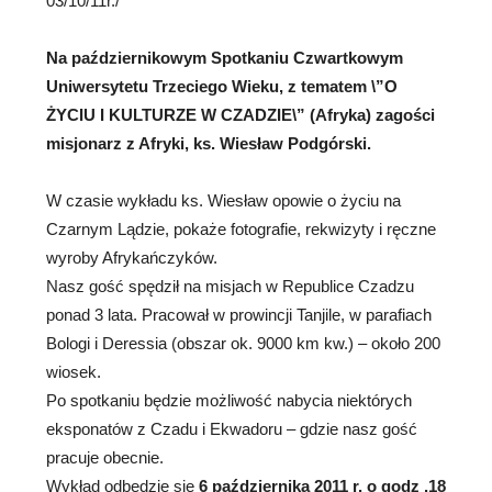
03/10/11r./
Na październikowym Spotkaniu Czwartkowym
Uniwersytetu Trzeciego Wieku, z tematem \”O
ŻYCIU I KULTURZE W CZADZIE\” (Afryka) zagości
misjonarz z Afryki, ks. Wiesław Podgórski.
W czasie wykładu ks. Wiesław opowie o życiu na
Czarnym Lądzie, pokaże fotografie, rekwizyty i ręczne
wyroby Afrykańczyków.
Nasz gość spędził na misjach w Republice Czadzu
ponad 3 lata. Pracował w prowincji Tanjile, w parafiach
Bologi i Deressia (obszar ok. 9000 km kw.) – około 200
wiosek.
Po spotkaniu będzie możliwość nabycia niektórych
eksponatów z Czadu i Ekwadoru – gdzie nasz gość
pracuje obecnie.
Wykład odbędzie się
6 października 2011 r. o godz .18