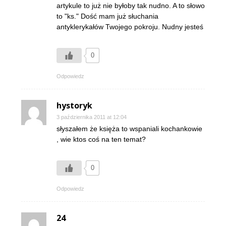
artykule to już nie byłoby tak nudno. A to słowo
to "ks." Dość mam już słuchania
antyklerykałów Twojego pokroju. Nudny jesteś
0
Odpowiedz
hystoryk
3 października 2011 at 12:04
słyszałem że księża to wspaniali kochankowie
, wie ktos coś na ten temat?
0
Odpowiedz
24