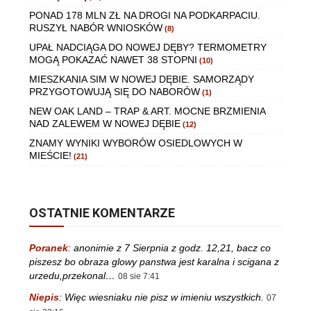
PONAD 178 MLN ZŁ NA DROGI NA PODKARPACIU.
RUSZYŁ NABÓR WNIOSKÓW
(8)
UPAŁ NADCIĄGA DO NOWEJ DĘBY? TERMOMETRY
MOGĄ POKAZAĆ NAWET 38 STOPNI
(10)
MIESZKANIA SIM W NOWEJ DĘBIE. SAMORZĄDY
PRZYGOTOWUJĄ SIĘ DO NABORÓW
(1)
NEW OAK LAND – TRAP & ART. MOCNE BRZMIENIA
NAD ZALEWEM W NOWEJ DĘBIE
(12)
ZNAMY WYNIKI WYBORÓW OSIEDLOWYCH W
MIEŚCIE!
(21)
OSTATNIE KOMENTARZE
Poranek
:
anonimie z 7 Sierpnia z godz. 12,21, bacz co
piszesz bo obraza glowy panstwa jest karalna i scigana z
urzedu,przekonal…
08 sie 7:41
Niepis
:
Więc wiesniaku nie pisz w imieniu wszystkich.
07