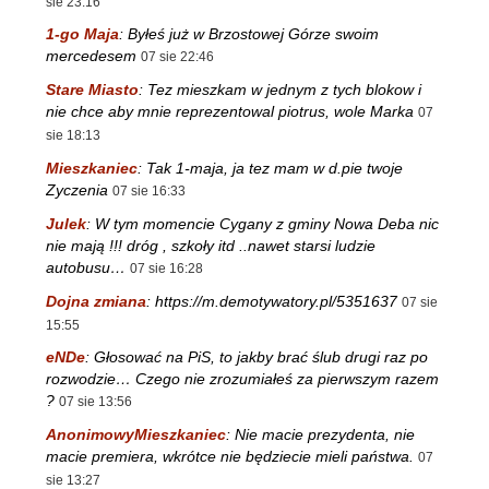
sie 23:16
1-go Maja
:
Byłeś już w Brzostowej Górze swoim
mercedesem
07 sie 22:46
Stare Miasto
:
Tez mieszkam w jednym z tych blokow i
nie chce aby mnie reprezentowal piotrus, wole Marka
07
sie 18:13
Mieszkaniec
:
Tak 1-maja, ja tez mam w d.pie twoje
Zyczenia
07 sie 16:33
Julek
:
W tym momencie Cygany z gminy Nowa Deba nic
nie mają !!! dróg , szkoły itd ..nawet starsi ludzie
autobusu…
07 sie 16:28
Dojna zmiana
:
https://m.demotywatory.pl/5351637
07 sie
15:55
eNDe
:
Głosować na PiS, to jakby brać ślub drugi raz po
rozwodzie… Czego nie zrozumiałeś za pierwszym razem
?
07 sie 13:56
AnonimowyMieszkaniec
:
Nie macie prezydenta, nie
macie premiera, wkrótce nie będziecie mieli państwa.
07
sie 13:27