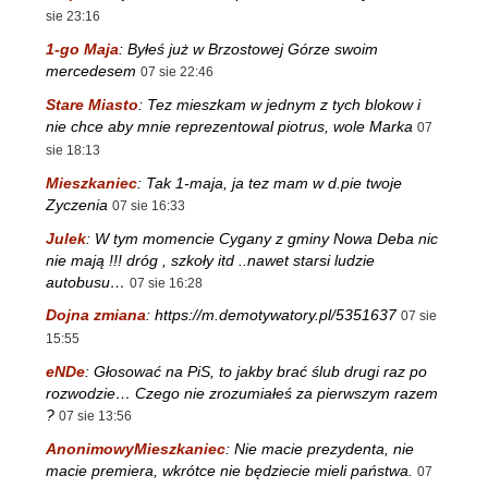
sie 23:16
1-go Maja
:
Byłeś już w Brzostowej Górze swoim
mercedesem
07 sie 22:46
Stare Miasto
:
Tez mieszkam w jednym z tych blokow i
nie chce aby mnie reprezentowal piotrus, wole Marka
07
sie 18:13
Mieszkaniec
:
Tak 1-maja, ja tez mam w d.pie twoje
Zyczenia
07 sie 16:33
Julek
:
W tym momencie Cygany z gminy Nowa Deba nic
nie mają !!! dróg , szkoły itd ..nawet starsi ludzie
autobusu…
07 sie 16:28
Dojna zmiana
:
https://m.demotywatory.pl/5351637
07 sie
15:55
eNDe
:
Głosować na PiS, to jakby brać ślub drugi raz po
rozwodzie… Czego nie zrozumiałeś za pierwszym razem
?
07 sie 13:56
AnonimowyMieszkaniec
:
Nie macie prezydenta, nie
macie premiera, wkrótce nie będziecie mieli państwa.
07