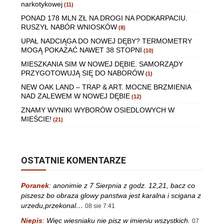
narkotykowej
(11)
PONAD 178 MLN ZŁ NA DROGI NA PODKARPACIU.
RUSZYŁ NABÓR WNIOSKÓW
(8)
UPAŁ NADCIĄGA DO NOWEJ DĘBY? TERMOMETRY
MOGĄ POKAZAĆ NAWET 38 STOPNI
(10)
MIESZKANIA SIM W NOWEJ DĘBIE. SAMORZĄDY
PRZYGOTOWUJĄ SIĘ DO NABORÓW
(1)
NEW OAK LAND – TRAP & ART. MOCNE BRZMIENIA
NAD ZALEWEM W NOWEJ DĘBIE
(12)
ZNAMY WYNIKI WYBORÓW OSIEDLOWYCH W
MIEŚCIE!
(21)
OSTATNIE KOMENTARZE
Poranek
:
anonimie z 7 Sierpnia z godz. 12,21, bacz co
piszesz bo obraza glowy panstwa jest karalna i scigana z
urzedu,przekonal…
08 sie 7:41
Niepis
:
Więc wiesniaku nie pisz w imieniu wszystkich.
07