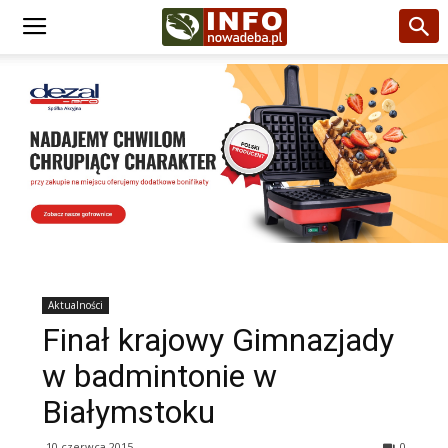
Aktualności
Finał krajowy Gimnazjady
w badmintonie w
Białymstoku
10 czerwca 2015
0