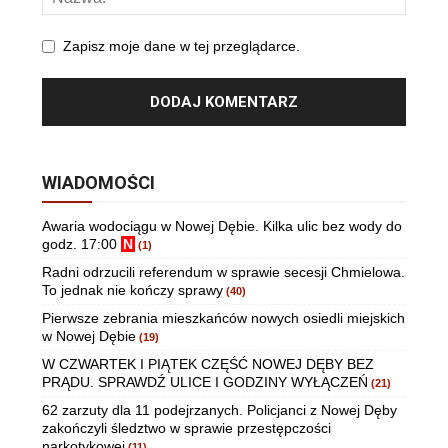
Zapisz moje dane w tej przeglądarce.
WIADOMOŚCI
Awaria wodociągu w Nowej Dębie. Kilka ulic bez wody do
godz. 17:00
N
(1)
Radni odrzucili referendum w sprawie secesji Chmielowa.
To jednak nie kończy sprawy
(40)
Pierwsze zebrania mieszkańców nowych osiedli miejskich
w Nowej Dębie
(19)
W CZWARTEK I PIĄTEK CZĘŚĆ NOWEJ DĘBY BEZ
PRĄDU. SPRAWDŹ ULICE I GODZINY WYŁĄCZEŃ
(21)
62 zarzuty dla 11 podejrzanych. Policjanci z Nowej Dęby
zakończyli śledztwo w sprawie przestępczości
narkotykowej
(11)