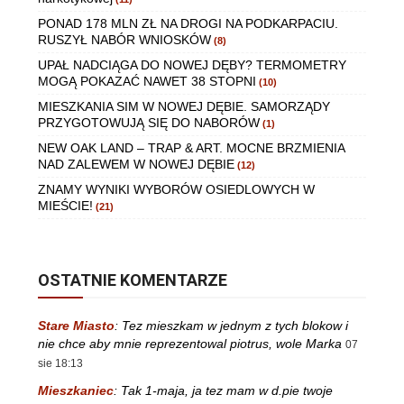
PONAD 178 MLN ZŁ NA DROGI NA PODKARPACIU.
RUSZYŁ NABÓR WNIOSKÓW
(8)
UPAŁ NADCIĄGA DO NOWEJ DĘBY? TERMOMETRY
MOGĄ POKAZAĆ NAWET 38 STOPNI
(10)
MIESZKANIA SIM W NOWEJ DĘBIE. SAMORZĄDY
PRZYGOTOWUJĄ SIĘ DO NABORÓW
(1)
NEW OAK LAND – TRAP & ART. MOCNE BRZMIENIA
NAD ZALEWEM W NOWEJ DĘBIE
(12)
ZNAMY WYNIKI WYBORÓW OSIEDLOWYCH W
MIEŚCIE!
(21)
OSTATNIE KOMENTARZE
Stare Miasto
:
Tez mieszkam w jednym z tych blokow i
nie chce aby mnie reprezentowal piotrus, wole Marka
07
sie 18:13
Mieszkaniec
:
Tak 1-maja, ja tez mam w d.pie twoje