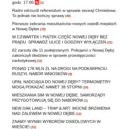
godz. 17:00
N
(1)
Radni odrzucili referendum w sprawie secesji Chmielowa.
To jednak nie kończy sprawy
(40)
Pierwsze zebrania mieszkańców nowych osiedli miejskich
w Nowej Dębie
(19)
W CZWARTEK I PIĄTEK CZĘŚĆ NOWEJ DĘBY BEZ
PRĄDU. SPRAWDŹ ULICE I GODZINY WYŁĄCZEŃ
(21)
62 zarzuty dla 11 podejrzanych. Policjanci z Nowej Dęby
zakończyli śledztwo w sprawie przestępczości
narkotykowej
(11)
PONAD 178 MLN ZŁ NA DROGI NA PODKARPACIU.
RUSZYŁ NABÓR WNIOSKÓW
(8)
UPAŁ NADCIĄGA DO NOWEJ DĘBY? TERMOMETRY
MOGĄ POKAZAĆ NAWET 38 STOPNI
(10)
MIESZKANIA SIM W NOWEJ DĘBIE. SAMORZĄDY
PRZYGOTOWUJĄ SIĘ DO NABORÓW
(1)
NEW OAK LAND – TRAP & ART. MOCNE BRZMIENIA
NAD ZALEWEM W NOWEJ DĘBIE
(12)
ZNAMY WYNIKI WYBORÓW OSIEDLOWYCH W
MIEŚCIE!
(21)