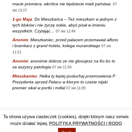
macie premiera, wkrótce nie będziecie mieli państwa.
07
sie 13:27
1-go Maja
:
Do Mieszkańca – Też mieszkam w jednym z
tych bloków i nie życzę sobie, abyś pisał w imieniu
wszystkich. Czytając…
07 sie 12:49
Anonim
:
Mieszkaniec, przed palacem przemawial alfons
i bramkarz z grand hotelu, kolega muranskiego
07 sie
12:21
Anonim
:
anonimie dobrze ze nie glosujesz na Ko bo to
sa aszyscy patologia
07 sie 11:50
Mieszkaniec
:
Helka ty lepiej posluchaj przemowienia P.
Prezydenta sprzed Palacu w ktorym to czasie nijaki
premier sikal w portki i mdlal
07 sie 11:05
Ta strona używa ciasteczek (cookies), dzięki którym nasz serwis
Reklama
TV DĘBA
Polityka prywatności / RODO
Kontakt
może działać lepiej.
POLITYKA PRYWATNOŚCI / RODO