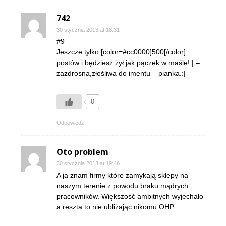
742
30 stycznia 2013 at 18:31
#9
Jeszcze tylko [color=#cc0000]500[/color]
postów i będziesz żył jak pączek w maśle!:| –
zazdrosna,złośliwa do imentu – pianka.:|
0
Odpowiedz
Oto problem
30 stycznia 2013 at 19:46
A ja znam firmy które zamykają sklepy na
naszym terenie z powodu braku mądrych
pracowników. Większość ambitnych wyjechało
a reszta to nie ubliżając nikomu OHP.