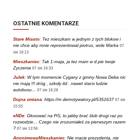
OSTATNIE KOMENTARZE
Stare Miasto
:
Tez mieszkam w jednym z tych blokow i
nie chce aby mnie reprezentowal piotrus, wole Marka
07
sie 18:13
Mieszkaniec
:
Tak 1-maja, ja tez mam w d.pie twoje
Zyczenia
07 sie 16:33
Julek
:
W tym momencie Cygany z gminy Nowa Deba nic
nie mają !!! dróg , szkoły itd ..nawet starsi ludzie
autobusu…
07 sie 16:28
Dojna zmiana
:
https://m.demotywatory.pl/5351637
07 sie
15:55
eNDe
:
Głosować na PiS, to jakby brać ślub drugi raz po
rozwodzie… Czego nie zrozumiałeś za pierwszym razem
?
07 sie 13:56
AnonimowyMieszkaniec
:
Nie macie prezydenta, nie