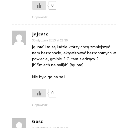
0
Odpowiedz
jajcarz
30 stycznia 2013 at 21:30
[quote]I to są ludzie którzy chcą zmniejszyć
nam bezrobocie, aktywizować bezrobotnych w
powiecie, gminie ? Ci tam siedzący ?
[b]Śmiech na sali[/b].[/quote]
Nie było go na sali.
0
Odpowiedz
Gosc