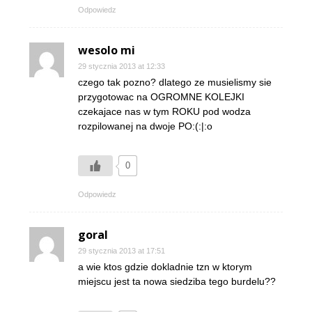
Odpowiedz
wesolo mi
29 stycznia 2013 at 12:33
czego tak pozno? dlatego ze musielismy sie
przygotowac na OGROMNE KOLEJKI
czekajace nas w tym ROKU pod wodza
rozpilowanej na dwoje PO:(:|:o
0
Odpowiedz
goral
29 stycznia 2013 at 17:51
a wie ktos gdzie dokladnie tzn w ktorym
miejscu jest ta nowa siedziba tego burdelu??