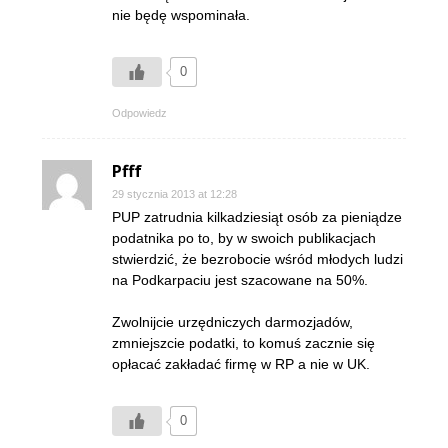
nie będę wspominała.
0
Odpowiedz
Pfff
29 stycznia 2013 at 12:28
PUP zatrudnia kilkadziesiąt osób za pieniądze
podatnika po to, by w swoich publikacjach
stwierdzić, że bezrobocie wśród młodych ludzi
na Podkarpaciu jest szacowane na 50%.
Zwolnijcie urzędniczych darmozjadów,
zmniejszcie podatki, to komuś zacznie się
opłacać zakładać firmę w RP a nie w UK.
0