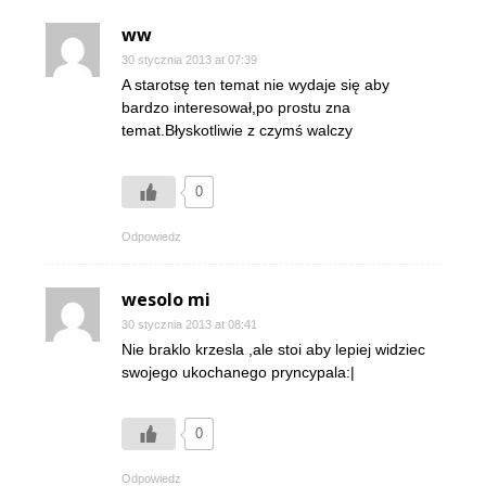
ww
30 stycznia 2013 at 07:39
A starotsę ten temat nie wydaje się aby
bardzo interesował,po prostu zna
temat.Błyskotliwie z czymś walczy
0
Odpowiedz
wesolo mi
30 stycznia 2013 at 08:41
Nie braklo krzesla ,ale stoi aby lepiej widziec
swojego ukochanego pryncypala:|
0
Odpowiedz