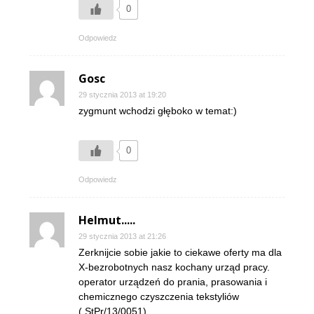
0
Odpowiedz
Gosc
29 stycznia 2013 at 19:20
zygmunt wchodzi głęboko w temat:)
0
Odpowiedz
Helmut.....
29 stycznia 2013 at 21:26
Zerknijcie sobie jakie to ciekawe oferty ma dla
X-bezrobotnych nasz kochany urząd pracy.
operator urządzeń do prania, prasowania i
chemicznego czyszczenia tekstyliów
( StPr/13/0051)