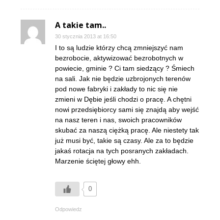
A takie tam..
30 stycznia 2013 at 16:50
I to są ludzie którzy chcą zmniejszyć nam
bezrobocie, aktywizować bezrobotnych w
powiecie, gminie ? Ci tam siedzący ? Śmiech
na sali. Jak nie będzie uzbrojonych terenów
pod nowe fabryki i zakłady to nic się nie
zmieni w Dębie jeśli chodzi o pracę. A chętni
nowi przedsiębiorcy sami się znajdą aby wejść
na nasz teren i nas, swoich pracowników
skubać za naszą ciężką pracę. Ale niestety tak
już musi być, takie są czasy. Ale za to będzie
jakaś rotacja na tych posranych zakładach.
Marzenie ściętej głowy ehh.
0
Odpowiedz