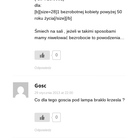
dla:
[b][size=28]1 bezrobotnej kobiety powyżej 50
roku życia[/size][/b]
Śmiech na sali , jeżeli w takimi sposobami
mamy niwelować bezrobocie to powodzenia…
0
Odpowiedz
Gosc
29 stycznia 2013 at 22:00
Co dla tego goscia pod lampa braklo krzesla ?
0
Odpowiedz