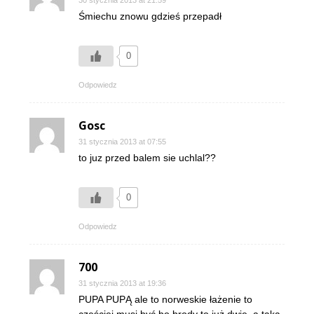
30 stycznia 2013 at 21:59
Śmiechu znowu gdzieś przepadł
0
Odpowiedz
Gosc
31 stycznia 2013 at 07:55
to juz przed balem sie uchlal??
0
Odpowiedz
700
31 stycznia 2013 at 19:36
PUPA PUPĄ ale to norweskie łażenie to