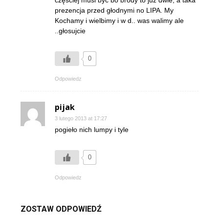
częściej musi być bo brody to już dwie, a taka
prezencja przed głodnymi no LIPA. My
Kochamy i wielbimy i w d.. was walimy ale
..głosujcie
0
Odpowiedz
pijak
3 lutego 2013 at 17:27
pogieło nich lumpy i tyle
0
Odpowiedz
ZOSTAW ODPOWIEDŹ