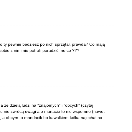
ją to ty pewnie bedziesz po nich sprzątał, prawda? Co mają
 sobie z nimi nie potrafi poradzić, no co ???
 a że dzielą ludzi na "znajomych" i "obcych" (czytaj
mu nie zwrócą uwagi a o manacie to nie wspomne (nawet
y), a obcym to mandacik bo kawalkiem kółka najechał na