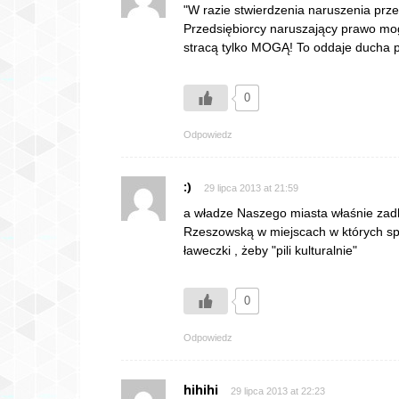
"W razie stwierdzenia naruszenia pr
Przedsiębiorcy naruszający prawo mo
stracą tylko MOGĄ! To oddaje ducha p
0
Odpowiedz
:)
29 lipca 2013 at 21:59
a władze Naszego miasta właśnie zadba
Rzeszowską w miejscach w których spoty
ławeczki , żeby "pili kulturalnie"
0
Odpowiedz
hihihi
29 lipca 2013 at 22:23