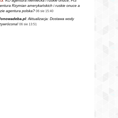
23
:
KO agentura niemiecka i ruskie onuce, PiS
entura Rzymian amerykańskich i ruskie onuce a
zie agentura polska?
06 sie 15:40
fonowadeba.pl
:
Aktualizacja: Dostawa wody
zywrócona!
06 sie 13:51