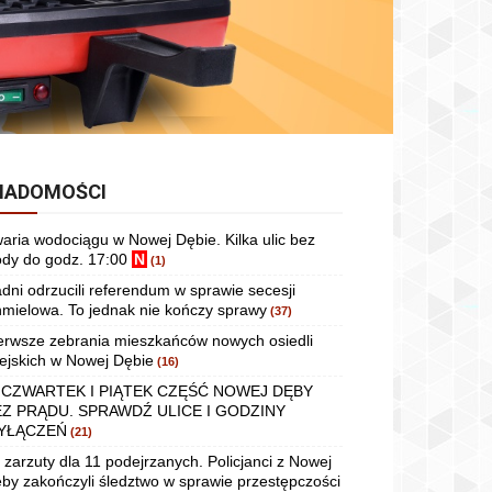
IADOMOŚCI
aria wodociągu w Nowej Dębie. Kilka ulic bez
dy do godz. 17:00
N
(1)
dni odrzucili referendum w sprawie secesji
mielowa. To jednak nie kończy sprawy
(37)
erwsze zebrania mieszkańców nowych osiedli
ejskich w Nowej Dębie
(16)
 CZWARTEK I PIĄTEK CZĘŚĆ NOWEJ DĘBY
EZ PRĄDU. SPRAWDŹ ULICE I GODZINY
YŁĄCZEŃ
(21)
 zarzuty dla 11 podejrzanych. Policjanci z Nowej
by zakończyli śledztwo w sprawie przestępczości