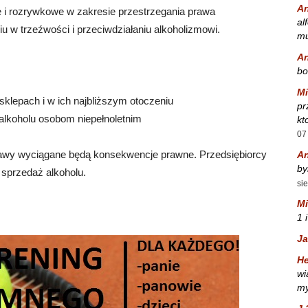
A
e i rozrywkowe w zakresie przestrzegania prawa
al
 w trzeźwości i przeciwdziałaniu alkoholizmowi.
mu
A
bo
Mi
klepach i w ich najbliższym otoczeniu
pr
alkoholu osobom niepełnoletnim
kt
07
tawy wyciągane będą konsekwencje prawne. Przedsiębiorcy
A
by
 sprzedaż alkoholu.
si
Mi
1 
Ja
He
wi
my