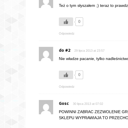
Też o tym słyszałem ;) teraz to prawd
0
Odpowiedz
do #2
29 lipca 2013 at 23:57
Nie władze pacanie, tylko nadleśnictw
0
Odpowiedz
Gosc
30 lipca 2013 at 07:02
POWINNI ZABRAC ZEZWOLENIE GRO
SKLEPU WYPRAWIAJA TO PRZECHO