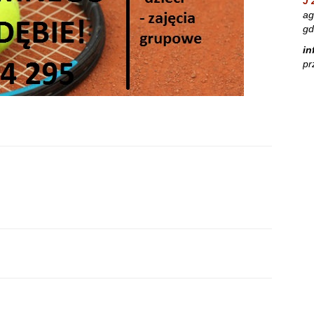
J 
ag
gd
in
pr