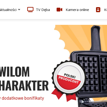
ktualności
TV Dęba
Kamera online
K