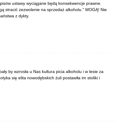
zepisów ustawy wyciągane będą konsekwencje prawne.
gą stracić zezwolenie na sprzedaż alkoholu." MOGĄ! Nie
aństwa z dykty.
ły by wzrosła u Nas kultura picia alkoholu i w lesie za
ka się elita nowodębskich żuli postawiła im stoliki i