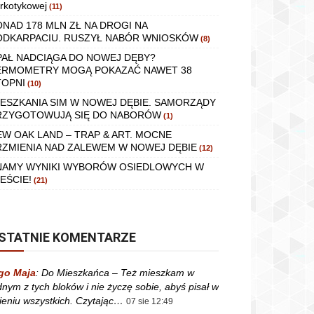
rkotykowej
(11)
ONAD 178 MLN ZŁ NA DROGI NA
ODKARPACIU. RUSZYŁ NABÓR WNIOSKÓW
(8)
PAŁ NADCIĄGA DO NOWEJ DĘBY?
ERMOMETRY MOGĄ POKAZAĆ NAWET 38
TOPNI
(10)
IESZKANIA SIM W NOWEJ DĘBIE. SAMORZĄDY
RZYGOTOWUJĄ SIĘ DO NABORÓW
(1)
EW OAK LAND – TRAP & ART. MOCNE
RZMIENIA NAD ZALEWEM W NOWEJ DĘBIE
(12)
NAMY WYNIKI WYBORÓW OSIEDLOWYCH W
EŚCIE!
(21)
STATNIE KOMENTARZE
go Maja
:
Do Mieszkańca – Też mieszkam w
dnym z tych bloków i nie życzę sobie, abyś pisał w
ieniu wszystkich. Czytając…
07 sie 12:49