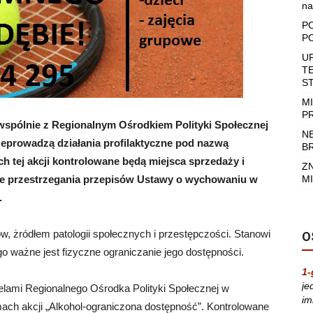
na
P
P
U
T
S
M
P
spólnie z Regionalnym Ośrodkiem Polityki Społecznej
N
eprowadzą działania profilaktyczne pod nazwą
B
 tej akcji kontrolowane będą miejsca sprzedaży i
Z
e przestrzegania przepisów Ustawy o wychowaniu w
MI
.
w, żródłem patologii społecznych i przestępczości. Stanowi
O
go ważne jest fizyczne ograniczanie jego dostępności.
1-
je
ielami Regionalnego Ośrodka Polityki Społecznej w
im
ch akcji „Alkohol-ograniczona dostępność”. Kontrolowane