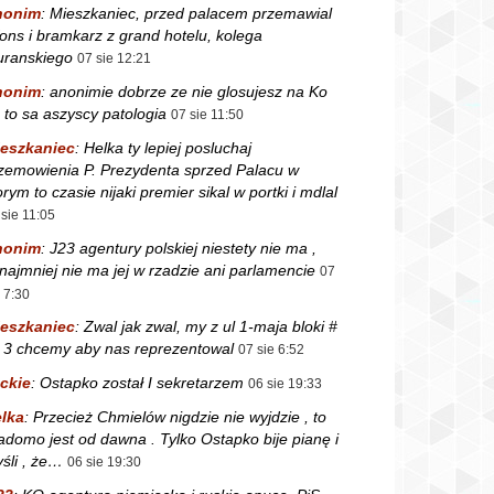
nonim
:
Mieszkaniec, przed palacem przemawial
fons i bramkarz z grand hotelu, kolega
ranskiego
07 sie 12:21
nonim
:
anonimie dobrze ze nie glosujesz na Ko
 to sa aszyscy patologia
07 sie 11:50
eszkaniec
:
Helka ty lepiej posluchaj
zemowienia P. Prezydenta sprzed Palacu w
orym to czasie nijaki premier sikal w portki i mdlal
 sie 11:05
nonim
:
J23 agentury polskiej niestety nie ma ,
najmniej nie ma jej w rzadzie ani parlamencie
07
e 7:30
eszkaniec
:
Zwal jak zwal, my z ul 1-maja bloki #
i 3 chcemy aby nas reprezentowal
07 sie 6:52
ckie
:
Ostapko został I sekretarzem
06 sie 19:33
lka
:
Przecież Chmielów nigdzie nie wyjdzie , to
adomo jest od dawna . Tylko Ostapko bije pianę i
śli , że…
06 sie 19:30