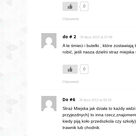
0
Odpowiedz
do # 2
30 lipca 2013 at 07:48
A te śmieci i butelki , które zostawia
robić, jeśli nasza dzielni straz miejska
0
Odpowiedz
Do #6
30 lipca 2013 at 08:18
Straż Miejska jak działa to każdy widzi
przyjezdnych) to inna rzecz,znajome
kiedy piją koło przedszkola czy szkoł
trawnik lub chodnik.