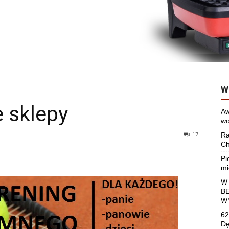
W
e sklepy
Aw
wo
17
Ra
Ch
Pi
mi
W
B
W
62
Dę