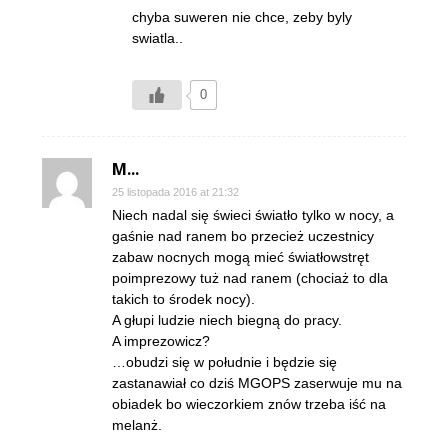
chyba suweren nie chce, zeby byly
swiatla..
0
M...
25 listopada 2016 at 21:32
Niech nadal się świeci światło tylko w nocy, a
gaśnie nad ranem bo przecież uczestnicy
zabaw nocnych mogą mieć światłowstręt
poimprezowy tuż nad ranem (chociaż to dla
takich to środek nocy).
A głupi ludzie niech biegną do pracy.
A imprezowicz?
…obudzi się w południe i będzie się
zastanawiał co dziś MGOPS zaserwuje mu na
obiadek bo wieczorkiem znów trzeba iść na
melanż.