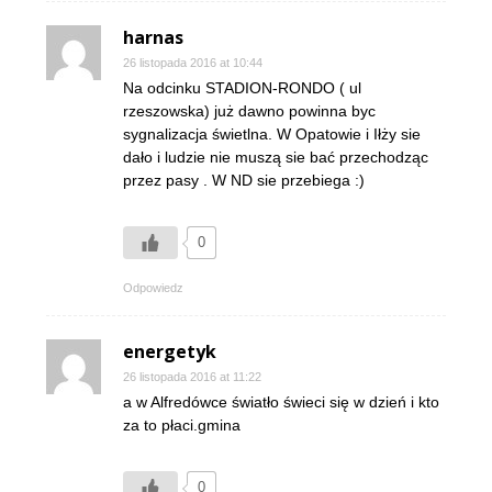
harnas
26 listopada 2016 at 10:44
Na odcinku STADION-RONDO ( ul
rzeszowska) już dawno powinna byc
sygnalizacja świetlna. W Opatowie i Iłży sie
dało i ludzie nie muszą sie bać przechodząc
przez pasy . W ND sie przebiega :)
0
Odpowiedz
energetyk
26 listopada 2016 at 11:22
a w Alfredówce światło świeci się w dzień i kto
za to płaci.gmina
0