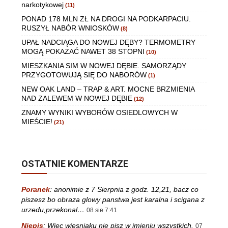
narkotykowej
(11)
PONAD 178 MLN ZŁ NA DROGI NA PODKARPACIU.
RUSZYŁ NABÓR WNIOSKÓW
(8)
UPAŁ NADCIĄGA DO NOWEJ DĘBY? TERMOMETRY
MOGĄ POKAZAĆ NAWET 38 STOPNI
(10)
MIESZKANIA SIM W NOWEJ DĘBIE. SAMORZĄDY
PRZYGOTOWUJĄ SIĘ DO NABORÓW
(1)
NEW OAK LAND – TRAP & ART. MOCNE BRZMIENIA
NAD ZALEWEM W NOWEJ DĘBIE
(12)
ZNAMY WYNIKI WYBORÓW OSIEDLOWYCH W
MIEŚCIE!
(21)
OSTATNIE KOMENTARZE
Poranek
:
anonimie z 7 Sierpnia z godz. 12,21, bacz co
piszesz bo obraza glowy panstwa jest karalna i scigana z
urzedu,przekonal…
08 sie 7:41
Niepis
:
Więc wiesniaku nie pisz w imieniu wszystkich.
07