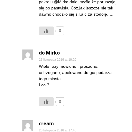
pokroju @Mirko dalej myślą że poruszają
się po pastwisku.Cóż,jak jeszcze nie tak
dawno chodziło się s.r.a.ć za stodołę…..
0
do Mirko
25 listopada 2016 at 19:20
Wiele razy mówiono , proszono,
ostrzegano, apelowano do gospodarza
tego miasta.
I co ? …
0
cream
26 listopada 2016 at 17:43