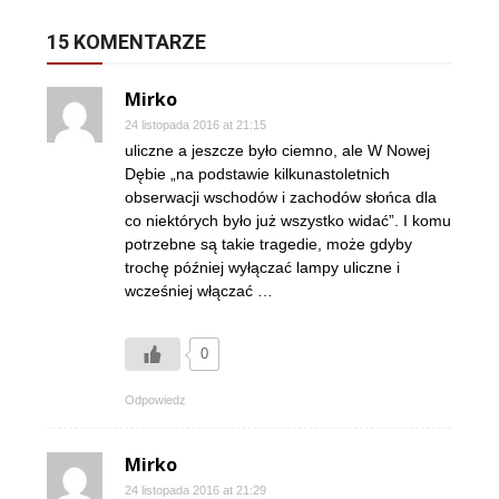
15 KOMENTARZE
Mirko
24 listopada 2016 at 21:15
uliczne a jeszcze było ciemno, ale W Nowej
Dębie „na podstawie kilkunastoletnich
obserwacji wschodów i zachodów słońca dla
co niektórych było już wszystko widać”. I komu
potrzebne są takie tragedie, może gdyby
trochę później wyłączać lampy uliczne i
wcześniej włączać …
0
Odpowiedz
Mirko
24 listopada 2016 at 21:29