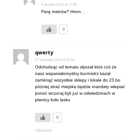
8 grudnia 2016 at 17:56
Parę metrów? Hmm…
0
qwerty
27 listopada 2016 at 15:56
Odchodząc od tematu słyszał ktoś coś że
nasz wspaniałomyślny burmistrz kazał
zamknąć wszystkie sklepy i lokale do 23 bo
później straż miejska będzie mandaty wlepiać
ponoć wczoraj byli już w odwiedzinach w
piwnicy koło lasku
0
Odpowiedz