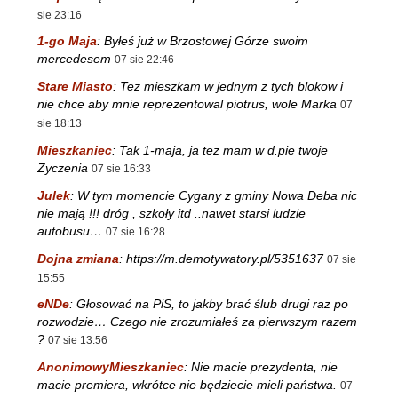
sie 23:16
1-go Maja
:
Byłeś już w Brzostowej Górze swoim
mercedesem
07 sie 22:46
Stare Miasto
:
Tez mieszkam w jednym z tych blokow i
nie chce aby mnie reprezentowal piotrus, wole Marka
07
sie 18:13
Mieszkaniec
:
Tak 1-maja, ja tez mam w d.pie twoje
Zyczenia
07 sie 16:33
Julek
:
W tym momencie Cygany z gminy Nowa Deba nic
nie mają !!! dróg , szkoły itd ..nawet starsi ludzie
autobusu…
07 sie 16:28
Dojna zmiana
:
https://m.demotywatory.pl/5351637
07 sie
15:55
eNDe
:
Głosować na PiS, to jakby brać ślub drugi raz po
rozwodzie… Czego nie zrozumiałeś za pierwszym razem
?
07 sie 13:56
AnonimowyMieszkaniec
:
Nie macie prezydenta, nie
macie premiera, wkrótce nie będziecie mieli państwa.
07