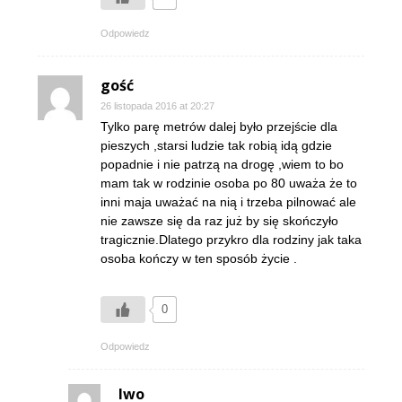
Odpowiedz
gość
26 listopada 2016 at 20:27
Tylko parę metrów dalej było przejście dla
pieszych ,starsi ludzie tak robią idą gdzie
popadnie i nie patrzą na drogę ,wiem to bo
mam tak w rodzinie osoba po 80 uważa że to
inni maja uważać na nią i trzeba pilnować ale
nie zawsze się da raz już by się skończyło
tragicznie.Dlatego przykro dla rodziny jak taka
osoba kończy w ten sposób życie .
0
Odpowiedz
Iwo