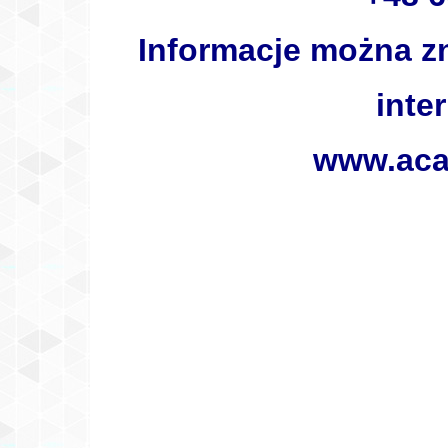
Informacje można zn
inte
www.aca