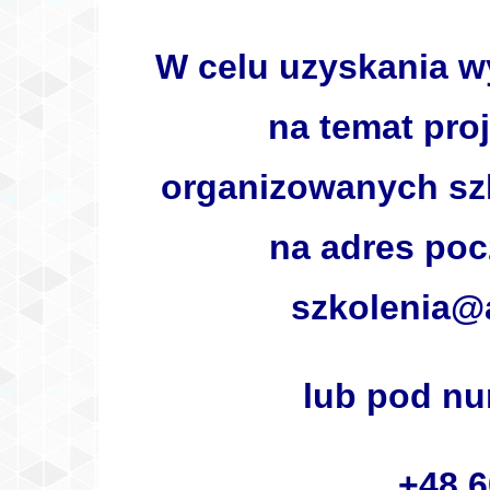
W celu uzyskania w
na temat pr
organizowanych szk
na adres pocz
szkolenia@
lub pod nu
+48 6