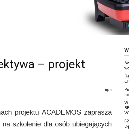
W
ektywa – projekt
Aw
wo
Ra
Ch
Pi
0
mi
W
B
ach projektu ACADEMOS zaprasza
W
62
 na szkolenie dla osób ubiegających
Dę