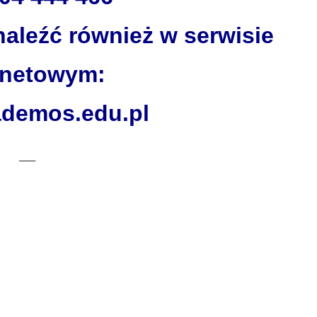
aleźć również w serwisie
rnetowym:
demos.edu.pl
—–