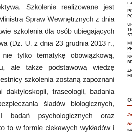
na
ektywa. Szkolenie realizowane jest
P
P
Ministra Spraw Wewnętrznych z dnia
U
wie szkolenia dla osób ubiegających
T
S
ywa (Dz. U. z dnia 23 grudnia 2013 r.,
M
P
 nie tylko tematykę obowiązkową,
N
B
u, ale także podstawową wiedzę
Z
MI
zestnicy szkolenia zostaną zapoznani
daktyloskopii, traseologii, badania
O
zpieczania śladów biologicznych,
 i badań psychologicznych oraz
Ja
He
ko to w formie ciekawych wykładów i
wi