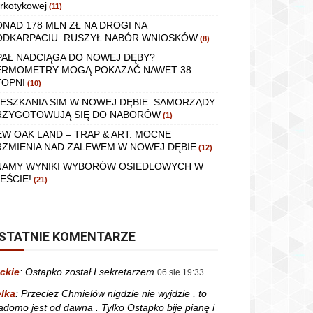
rkotykowej
(11)
ONAD 178 MLN ZŁ NA DROGI NA
ODKARPACIU. RUSZYŁ NABÓR WNIOSKÓW
(8)
PAŁ NADCIĄGA DO NOWEJ DĘBY?
ERMOMETRY MOGĄ POKAZAĆ NAWET 38
TOPNI
(10)
IESZKANIA SIM W NOWEJ DĘBIE. SAMORZĄDY
RZYGOTOWUJĄ SIĘ DO NABORÓW
(1)
EW OAK LAND – TRAP & ART. MOCNE
RZMIENIA NAD ZALEWEM W NOWEJ DĘBIE
(12)
NAMY WYNIKI WYBORÓW OSIEDLOWYCH W
EŚCIE!
(21)
STATNIE KOMENTARZE
ckie
:
Ostapko został I sekretarzem
06 sie 19:33
lka
:
Przecież Chmielów nigdzie nie wyjdzie , to
adomo jest od dawna . Tylko Ostapko bije pianę i