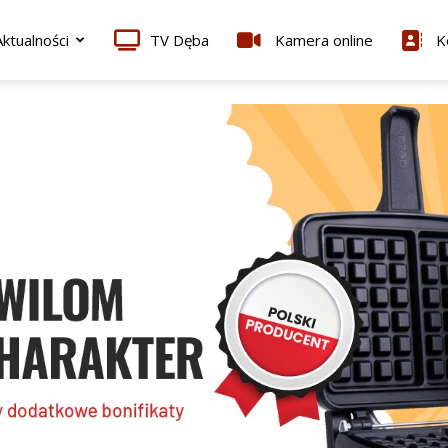
ktualności
TV Dęba
Kamera online
K