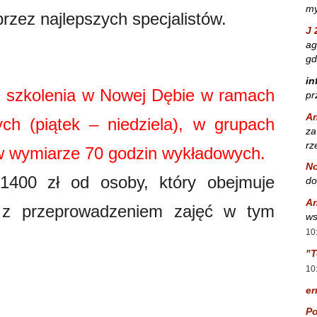
my
rzez najlepszych specjalistów.
J 
ag
gd
in
ji szkolenia w Nowej Dębie w ramach
pr
A
h (piątek – niedziela), w grupach
za
rz
 wymiarze 70 godzin wykładowych.
No
 1400 zł od osoby, który obejmuje
do
A
e z przeprowadzeniem zajęć w tym
ws
10
"T
10
er
Po