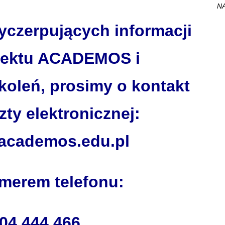
NA
yczerpujących informacji
ojektu ACADEMOS i
oleń, prosimy o kontakt
ty elektronicznej:
academos.edu.pl
merem telefonu:
04 444 466