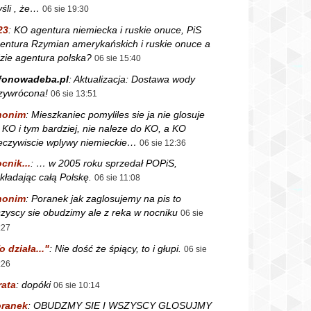
śli , że…
06 sie 19:30
23
:
KO agentura niemiecka i ruskie onuce, PiS
entura Rzymian amerykańskich i ruskie onuce a
zie agentura polska?
06 sie 15:40
fonowadeba.pl
:
Aktualizacja: Dostawa wody
zywrócona!
06 sie 13:51
nonim
:
Mieszkaniec pomyliles sie ja nie glosuje
 KO i tym bardziej, nie naleze do KO, a KO
eczywiscie wplywy niemieckie…
06 sie 12:36
cnik...
:
… w 2005 roku sprzedał POPiS,
kładając całą Polskę.
06 sie 11:08
nonim
:
Poranek jak zaglosujemy na pis to
zyscy sie obudzimy ale z reka w nocniku
06 sie
:27
o działa..."
:
Nie dość że śpiący, to i głupi.
06 sie
:26
rata
:
dopóki
06 sie 10:14
ranek
:
OBUDZMY SIE I WSZYSCY GLOSUJMY