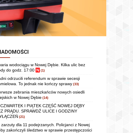
IADOMOŚCI
aria wodociągu w Nowej Dębie. Kilka ulic bez
dy do godz. 17:00
N
(1)
dni odrzucili referendum w sprawie secesji
mielowa. To jednak nie kończy sprawy
(33)
erwsze zebrania mieszkańców nowych osiedli
ejskich w Nowej Dębie
(14)
 CZWARTEK I PIĄTEK CZĘŚĆ NOWEJ DĘBY
EZ PRĄDU. SPRAWDŹ ULICE I GODZINY
YŁĄCZEŃ
(21)
 zarzuty dla 11 podejrzanych. Policjanci z Nowej
by zakończyli śledztwo w sprawie przestępczości