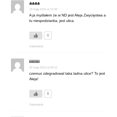
aaaa
19 maja 2015 at 23:38
A ja myślałem że w ND jest Aleja Zwycięstwa a
tu niespodzianka, jest ulica.
0
Odpowiedz
iiiiiiii
20 maja 2015 at 09:12
czemus zdegradowal taka ladna ulice? To jest
Aleja!
0
Odpowiedz