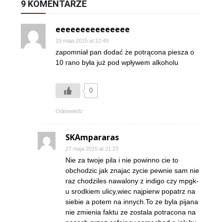
9 KOMENTARZE
eeeeeeeeeeeeeee
19 maja 2015 at 22:49
zapomniał pan dodać że potrącona piesza o
10 rano była już pod wpływem alkoholu
0
Odpowiedz
SKAmpararas
27 maja 2015 at 21:23
Nie za twoje pila i nie powinno cie to
obchodzic jak znajac zycie pewnie sam nie
raz chodziles nawalony z indigo czy mpgk-
u srodkiem ulicy,wiec najpierw popatrz na
siebie a potem na innych.To ze byla pijana
nie zmienia faktu ze zostala potracona na