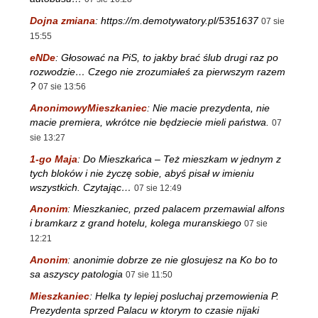
Dojna zmiana
:
https://m.demotywatory.pl/5351637
07 sie
15:55
eNDe
:
Głosować na PiS, to jakby brać ślub drugi raz po
rozwodzie… Czego nie zrozumiałeś za pierwszym razem
?
07 sie 13:56
AnonimowyMieszkaniec
:
Nie macie prezydenta, nie
macie premiera, wkrótce nie będziecie mieli państwa.
07
sie 13:27
1-go Maja
:
Do Mieszkańca – Też mieszkam w jednym z
tych bloków i nie życzę sobie, abyś pisał w imieniu
wszystkich. Czytając…
07 sie 12:49
Anonim
:
Mieszkaniec, przed palacem przemawial alfons
i bramkarz z grand hotelu, kolega muranskiego
07 sie
12:21
Anonim
:
anonimie dobrze ze nie glosujesz na Ko bo to
sa aszyscy patologia
07 sie 11:50
Mieszkaniec
:
Helka ty lepiej posluchaj przemowienia P.
Prezydenta sprzed Palacu w ktorym to czasie nijaki