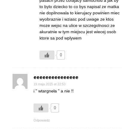
pasach przez cofajacy samochod a jak by
to bylo dziecko to co bys napisal ze matka
nie dopilnowala to kierujacy powinien miec
wyobraznie i wziasc pod uwage ze ktos
moze wejsc na ulice w szczegolnosci ze
akuratnie w tym miejscu jest wiecej osob
ktore sa pod wplywem
0
eeeeeeeeeeeeeee
19 maja 2015 at 22:53
i ” wtargneła ” a nie !!
0
Odpowiedz