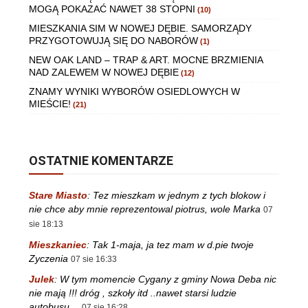
MOGĄ POKAZAĆ NAWET 38 STOPNI
(10)
MIESZKANIA SIM W NOWEJ DĘBIE. SAMORZĄDY
PRZYGOTOWUJĄ SIĘ DO NABORÓW
(1)
NEW OAK LAND – TRAP & ART. MOCNE BRZMIENIA
NAD ZALEWEM W NOWEJ DĘBIE
(12)
ZNAMY WYNIKI WYBORÓW OSIEDLOWYCH W
MIEŚCIE!
(21)
OSTATNIE KOMENTARZE
Stare Miasto
:
Tez mieszkam w jednym z tych blokow i
nie chce aby mnie reprezentowal piotrus, wole Marka
07
sie 18:13
Mieszkaniec
:
Tak 1-maja, ja tez mam w d.pie twoje
Zyczenia
07 sie 16:33
Julek
:
W tym momencie Cygany z gminy Nowa Deba nic
nie mają !!! dróg , szkoły itd ..nawet starsi ludzie
autobusu…
07 sie 16:28