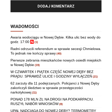
WIADOMOŚCI
Awaria wodociągu w Nowej Dębie. Kilka ulic bez wody do
godz. 17:00
N
(1)
Radni odrzucili referendum w sprawie secesji Chmielowa.
To jednak nie kończy sprawy
(40)
Pierwsze zebrania mieszkańców nowych osiedli miejskich
w Nowej Dębie
(19)
W CZWARTEK I PIĄTEK CZĘŚĆ NOWEJ DĘBY BEZ
PRĄDU. SPRAWDŹ ULICE I GODZINY WYŁĄCZEŃ
(21)
62 zarzuty dla 11 podejrzanych. Policjanci z Nowej Dęby
zakończyli śledztwo w sprawie przestępczości
narkotykowej
(11)
PONAD 178 MLN ZŁ NA DROGI NA PODKARPACIU.
RUSZYŁ NABÓR WNIOSKÓW
(8)
UPAŁ NADCIĄGA DO NOWEJ DĘBY? TERMOMETRY