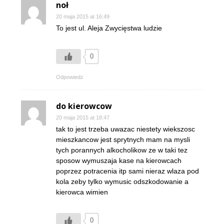
noł
20 maja 2015 at 16:49
To jest ul. Aleja Zwycięstwa ludzie
0
Odpowiedz
do kierowcow
20 maja 2015 at 18:47
tak to jest trzeba uwazac niestety wiekszosc
mieszkancow jest sprytnych mam na mysli
tych porannych alkocholikow ze w taki tez
sposow wymuszaja kase na kierowcach
poprzez potracenia itp sami nieraz wlaza pod
kola zeby tylko wymusic odszkodowanie a
kierowca wimien
0