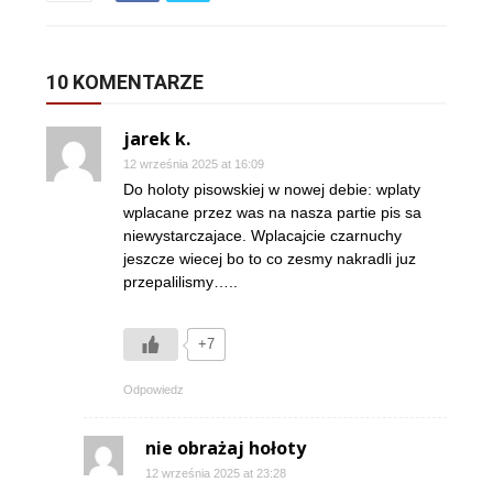
10 KOMENTARZE
jarek k.
12 września 2025 at 16:09
Do holoty pisowskiej w nowej debie: wplaty
wplacane przez was na nasza partie pis sa
niewystarczajace. Wplacajcie czarnuchy
jeszcze wiecej bo to co zesmy nakradli juz
przepalilismy…..
+7
Odpowiedz
nie obrażaj hołoty
12 września 2025 at 23:28