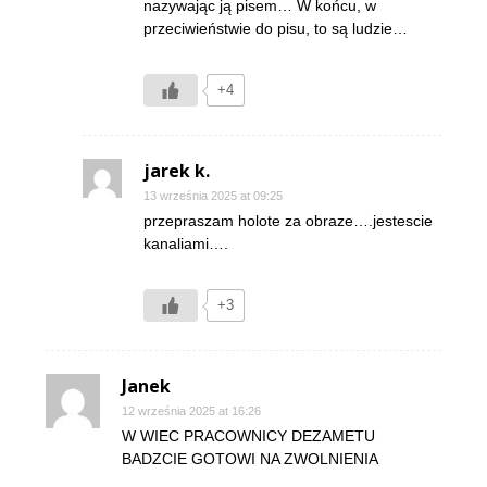
nazywając ją pisem… W końcu, w
przeciwieństwie do pisu, to są ludzie…
+4
jarek k.
13 września 2025 at 09:25
przepraszam holote za obraze….jestescie
kanaliami….
+3
Janek
12 września 2025 at 16:26
W WIEC PRACOWNICY DEZAMETU
BADZCIE GOTOWI NA ZWOLNIENIA