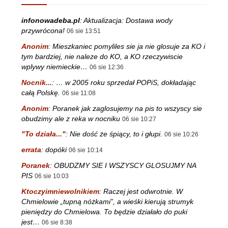
infonowadeba.pl
:
Aktualizacja: Dostawa wody
przywrócona!
06 sie 13:51
Anonim
:
Mieszkaniec pomyliles sie ja nie glosuje za KO i
tym bardziej, nie naleze do KO, a KO rzeczywiscie
wplywy niemieckie…
06 sie 12:36
Nocnik...
:
… w 2005 roku sprzedał POPiS, dokładając
całą Polskę.
06 sie 11:08
Anonim
:
Poranek jak zaglosujemy na pis to wszyscy sie
obudzimy ale z reka w nocniku
06 sie 10:27
"To działa..."
:
Nie dość że śpiący, to i głupi.
06 sie 10:26
errata
:
dopóki
06 sie 10:14
Poranek
:
OBUDZMY SIE I WSZYSCY GLOSUJMY NA
PIS
06 sie 10:03
Ktoczyimniewolnikiem
:
Raczej jest odwrotnie. W
Chmielowie „tupną nóżkami”, a wieśki kierują strumyk
pieniędzy do Chmielowa. To będzie działało do puki
jest…
06 sie 8:38