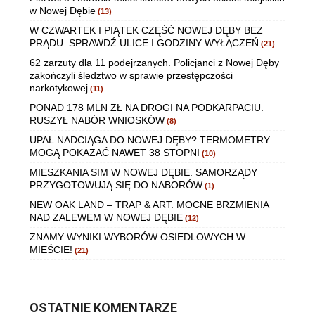
w Nowej Dębie
(13)
W CZWARTEK I PIĄTEK CZĘŚĆ NOWEJ DĘBY BEZ
PRĄDU. SPRAWDŹ ULICE I GODZINY WYŁĄCZEŃ
(21)
62 zarzuty dla 11 podejrzanych. Policjanci z Nowej Dęby
zakończyli śledztwo w sprawie przestępczości
narkotykowej
(11)
PONAD 178 MLN ZŁ NA DROGI NA PODKARPACIU.
RUSZYŁ NABÓR WNIOSKÓW
(8)
UPAŁ NADCIĄGA DO NOWEJ DĘBY? TERMOMETRY
MOGĄ POKAZAĆ NAWET 38 STOPNI
(10)
MIESZKANIA SIM W NOWEJ DĘBIE. SAMORZĄDY
PRZYGOTOWUJĄ SIĘ DO NABORÓW
(1)
NEW OAK LAND – TRAP & ART. MOCNE BRZMIENIA
NAD ZALEWEM W NOWEJ DĘBIE
(12)
ZNAMY WYNIKI WYBORÓW OSIEDLOWYCH W
MIEŚCIE!
(21)
OSTATNIE KOMENTARZE