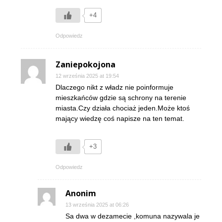
+4
Odpowiedz
Zaniepokojona
12 września 2025 at 19:54
Dlaczego nikt z władz nie poinformuje
mieszkańców gdzie są schrony na terenie
miasta.Czy działa chociaż jeden.Może ktoś
mający wiedzę coś napisze na ten temat.
+3
Odpowiedz
Anonim
13 września 2025 at 06:26
Sa dwa w dezamecie ,komuna nazywala je