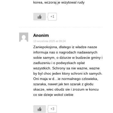
korea, wczoraj je wizytowal rudy
+1
Anonim
13 września 2025 at 09:24
Zaniepokojona, dlatego iz wladze nasze
informuja nas o nagrodach nadawanych
sobie samym, o dziurze w budzecie gminy i
zadluzeniu i o podwyzkach oplat
wszystkich. Schrony sa nie wazne, wazne
by byl choc jeden ktory schroni ich samych.
Oni maja w d…ie normalnego czlowieka,
szaraka, nawet jak ten szarak z glodu
skacze, wiec obudz sie i zrozum w koncu
co sie dzieje wokol ciebie
+3