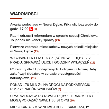
WIADOMOŚCI
Awaria wodociągu w Nowej Dębie. Kilka ulic bez wody do
godz. 17:00
N
(0)
Radni odrzucili referendum w sprawie secesji Chmielowa.
To jednak nie kończy sprawy
(29)
Pierwsze zebrania mieszkańców nowych osiedli miejskich
w Nowej Dębie
(13)
W CZWARTEK I PIĄTEK CZĘŚĆ NOWEJ DĘBY BEZ
PRĄDU. SPRAWDŹ ULICE I GODZINY WYŁĄCZEŃ
(18)
62 zarzuty dla 11 podejrzanych. Policjanci z Nowej Dęby
zakończyli śledztwo w sprawie przestępczości
narkotykowej
(11)
PONAD 178 MLN ZŁ NA DROGI NA PODKARPACIU.
RUSZYŁ NABÓR WNIOSKÓW
(8)
UPAŁ NADCIĄGA DO NOWEJ DĘBY? TERMOMETRY
MOGĄ POKAZAĆ NAWET 38 STOPNI
(10)
MIESZKANIA SIM W NOWEJ DĘBIE. SAMORZĄDY