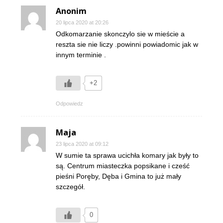
Anonim
20 lipca 2020 at 20:26
Odkomarzanie skonczylo sie w mieście a
reszta sie nie liczy .powinni powiadomic jak w
innym terminie .
+2
Odpowiedz
Maja
23 lipca 2020 at 09:12
W sumie ta sprawa ucichła komary jak były to
są. Centrum miasteczka popsikane i cześć
pieśni Poręby, Dęba i Gmina to już mały
szczegół.
0