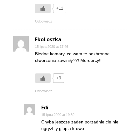
+11
Odpowiedz
EkoLoszka
15 lipca 2020 at 17:46
Biedne komary, co wam te bezbronne
stworzenia zawiniły??! Mordercy!!
+3
Odpowiedz
Edi
15 lipca 2020 at 19:39
Chyba jeszcze zaden porzadnie cie nie
ugryzl ty glupia krowo