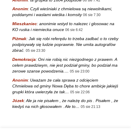
06 sie 7:42
Anonim
:
Czyli wieśniaki z chmielowa są niewolnikami,
poddanymi i waslami wieśka i komsity
06 sie 7:30
Mieszkaniec
:
anonimie wstyd to nalezec i glosowac na
KO ruska i niemiecka onuce
06 sie 6:42
Piżmak
:
Jak się robi referędu to trzeba zadbać o to rzeby
podpisywały się ludzie poprawnie. Nie umita autografów
zbirać.
05 sie 23:30
Demokracja
:
Oni nie robią nic niezgodnego z prawem. A
celem prawdziwym, nie jest podział gminy, bo podział ma
zerowe szanse powodzenia.…
05 sie 23:00
Anonim
:
Uważam że cała sprawa z odcięciem
Chmielowa od gminy Nowa Dęba to chore ambicje jakiejś
grupki która uwierzyła że tak…
05 sie 22:06
Józek
:
Ale ja nie pisałem , że należę do pis . Pisałem , że
kiedyś na nich głosowałem . Ale to…
05 sie 21:13