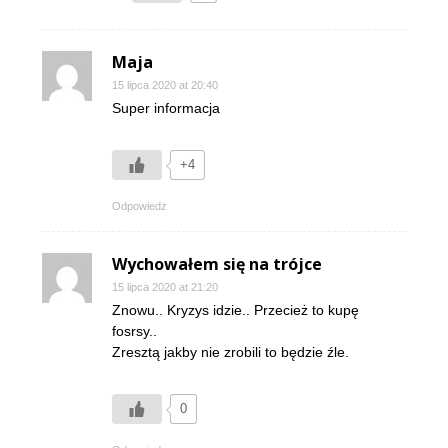
Maja
15 lipca 2020 at 20:40
Super informacja
+4
Odpowiedz
Wychowałem się na trójce
15 lipca 2020 at 21:20
Znowu.. Kryzys idzie.. Przecież to kupę
fosrsy..
Zresztą jakby nie zrobili to będzie źle.
0