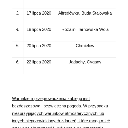
3.
17 lipca 2020
Alfredówka, Buda Stalowska
4.
18 lipca 2020
Rozalin, Tarnowska Wola
5.
20 lipca 2020
Chmielów
6.
22 lipca 2020
Jadachy, Cygany
Warunkiem przeprowadzenia zabiegu jest
bezdeszczowa i bezwietrzna pogoda. W przypadku
niesprzyjających warunków atmosferycznych lub
innych nieprzewidzianych zdarzeń, które mogą mieć