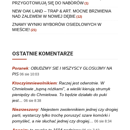
PRZYGOTOWUJĄ SIĘ DO NABORÓW
(1)
NEW OAK LAND – TRAP & ART. MOCNE BRZMIENIA
NAD ZALEWEM W NOWEJ DĘBIE
(12)
ZNAMY WYNIKI WYBORÓW OSIEDLOWYCH W
MIEŚCIE!
(21)
OSTATNIE KOMENTARZE
Poranek
:
OBUDZMY SIE I WSZYSCY GLOSUJMY NA
PIS
06 sie 10:03
Ktoczyimniewolnikiem
:
Raczej jest odwrotnie. W
Chmielowie „tupną nóżkami”, a wieśki kierują strumyk
pieniędzy do Chmielowa. To będzie działało do puki
jest…
06 sie 8:38
Niezrzeszony
:
Niejestem zwolennikiem jednej czy drogiej
parti, wystarczy tylko trochę poruszyć szare komórki i
pomyśleć, a nie słuchać jednej czy drogiej…
06 sie 8:34
Anonim
:
ta grupka to 1604 podpisow