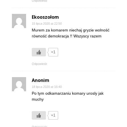
Odpowiedz
Ekooszołom
15 lipca 2020 at 22:50
Murem za komarem niechaj gryzie wolność
równość demokracja !! Wszyscy razem
+1
Odpowiedz
Anonim
18 lipca 2020 at 16:40
Po tym odkamarzaniu komary urosly jak
muchy
+1