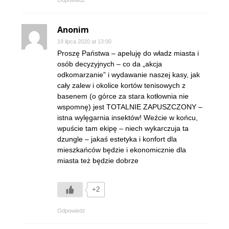
Odpowiedz
Anonim
19 lipca 2020 at 13:00
Proszę Państwa – apeluję do władz miasta i
osób decyzyjnych – co da „akcja
odkomarzanie” i wydawanie naszej kasy, jak
cały zalew i okolice kortów tenisowych z
basenem (o górce za stara kotłownia nie
wspomnę) jest TOTALNIE ZAPUSZCZONY –
istna wylęgarnia insektów! Weźcie w końcu,
wpuście tam ekipę – niech wykarczuja ta
dzungle – jakaś estetyka i konfort dla
mieszkańców będzie i ekonomicznie dla
miasta też będzie dobrze
+2
Odpowiedz