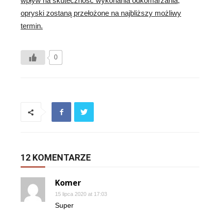
wpływ na skuteczność wykonania odkomarzania,
opryski zostaną przełożone na najbliższy możliwy
termin.
0
12 KOMENTARZE
Komer
15 lipca 2020 at 17:03
Super