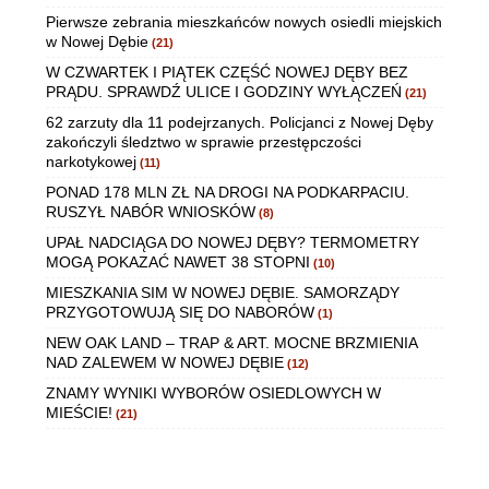
Pierwsze zebrania mieszkańców nowych osiedli miejskich
w Nowej Dębie
(21)
W CZWARTEK I PIĄTEK CZĘŚĆ NOWEJ DĘBY BEZ
PRĄDU. SPRAWDŹ ULICE I GODZINY WYŁĄCZEŃ
(21)
62 zarzuty dla 11 podejrzanych. Policjanci z Nowej Dęby
zakończyli śledztwo w sprawie przestępczości
narkotykowej
(11)
PONAD 178 MLN ZŁ NA DROGI NA PODKARPACIU.
RUSZYŁ NABÓR WNIOSKÓW
(8)
UPAŁ NADCIĄGA DO NOWEJ DĘBY? TERMOMETRY
MOGĄ POKAZAĆ NAWET 38 STOPNI
(10)
MIESZKANIA SIM W NOWEJ DĘBIE. SAMORZĄDY
PRZYGOTOWUJĄ SIĘ DO NABORÓW
(1)
NEW OAK LAND – TRAP & ART. MOCNE BRZMIENIA
NAD ZALEWEM W NOWEJ DĘBIE
(12)
ZNAMY WYNIKI WYBORÓW OSIEDLOWYCH W
MIEŚCIE!
(21)