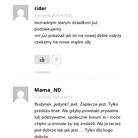
rider
3 września 2018 at 20:00
bezradnym starym dziadkom już
podziekujemy
oni już pokazali jak im na nowej debie zależy
czekamy na nowe mądre siły
0
Odpowiedz
Mama_ ND
4 września 2018 at 14:51
Budynek „jedynki” jest. Zaplecze jest. Tylko
prestiżu brak. Ale gdyby powstało prywatne
lub półprywatne, społeczne liceum to i może
chętni uczniowie by się znaleźli. Ale przecież
jest dobrze tak jak jest…. Tylko dla kogo
dobrze…