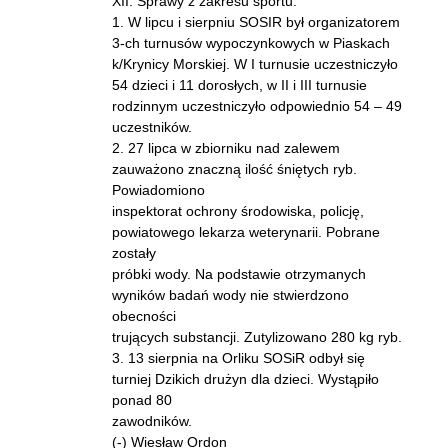
XII. Sprawy z zakresu sportu:
1. W lipcu i sierpniu SOSIR był organizatorem
3-ch turnusów wypoczynkowych w Piaskach
k/Krynicy Morskiej. W I turnusie uczestniczyło
54 dzieci i 11 dorosłych, w II i III turnusie
rodzinnym uczestniczyło odpowiednio 54 – 49
uczestników.
2. 27 lipca w zbiorniku nad zalewem
zauważono znaczną ilość śniętych ryb.
Powiadomiono
inspektorat ochrony środowiska, policję,
powiatowego lekarza weterynarii. Pobrane
zostały
próbki wody. Na podstawie otrzymanych
wyników badań wody nie stwierdzono
obecności
trujących substancji. Zutylizowano 280 kg ryb.
3. 13 sierpnia na Orliku SOSiR odbył się
turniej Dzikich drużyn dla dzieci. Wystąpiło
ponad 80
zawodników.
(-) Wiesław Ordon