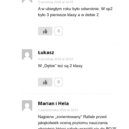
3 września 2018 at 14:33
A w ubiegłym roku było odwrotnie. W sp2
było 3 pierwsze klasy a w debie 2.
0
Łukasz
4 września 2018 at 18:52
W „Dębie” też są 2 klasy.
0
Marian i Hela
2 października 2018 at 10:57
Najpierw „zorientowany” Rafale przed
jakąkolwiek oceną poziomu nauczania
obojętnie której szkoły przejdź się do BOJS