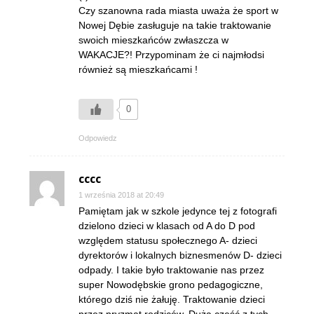
Czy szanowna rada miasta uważa że sport w
Nowej Dębie zasługuje na takie traktowanie
swoich mieszkańców zwłaszcza w
WAKACJE?! Przypominam że ci najmłodsi
również są mieszkańcami !
0
Odpowiedz
cccc
1 września 2018 at 20:49
Pamiętam jak w szkole jedynce tej z fotografi
dzielono dzieci w klasach od A do D pod
względem statusu społecznego A- dzieci
dyrektorów i lokalnych biznesmenów D- dzieci
odpady. I takie było traktowanie nas przez
super Nowodębskie grono pedagogiczne,
którego dziś nie żałuję. Traktowanie dzieci
przez pryzmat rodziców. Duża część z tych