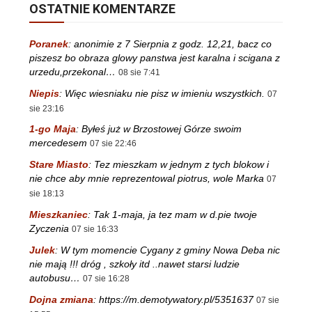
OSTATNIE KOMENTARZE
Poranek
:
anonimie z 7 Sierpnia z godz. 12,21, bacz co
piszesz bo obraza glowy panstwa jest karalna i scigana z
urzedu,przekonal…
08 sie 7:41
Niepis
:
Więc wiesniaku nie pisz w imieniu wszystkich.
07
sie 23:16
1-go Maja
:
Byłeś już w Brzostowej Górze swoim
mercedesem
07 sie 22:46
Stare Miasto
:
Tez mieszkam w jednym z tych blokow i
nie chce aby mnie reprezentowal piotrus, wole Marka
07
sie 18:13
Mieszkaniec
:
Tak 1-maja, ja tez mam w d.pie twoje
Zyczenia
07 sie 16:33
Julek
:
W tym momencie Cygany z gminy Nowa Deba nic
nie mają !!! dróg , szkoły itd ..nawet starsi ludzie
autobusu…
07 sie 16:28
Dojna zmiana
:
https://m.demotywatory.pl/5351637
07 sie