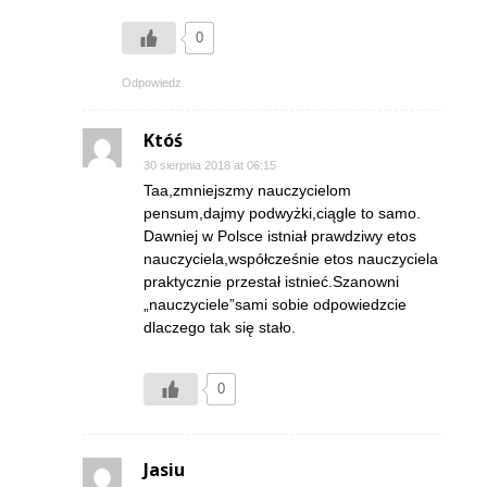
0
Odpowiedz
Któś
30 sierpnia 2018 at 06:15
Taa,zmniejszmy nauczycielom
pensum,dajmy podwyżki,ciągle to samo.
Dawniej w Polsce istniał prawdziwy etos
nauczyciela,współcześnie etos nauczyciela
praktycznie przestał istnieć.Szanowni
„nauczyciele”sami sobie odpowiedzcie
dlaczego tak się stało.
0
Jasiu