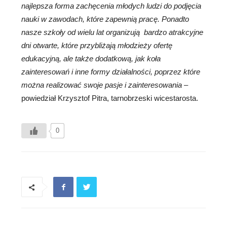
najlepsza forma zachęcenia młodych ludzi do podjęcia
nauki w zawodach, kt
ó
re zapewnią pracę. Ponadto
nasze szkoły od wielu lat organizują bardzo atrakcyjne
dni otwarte, kt
ó
re przybliżają młodzieży ofertę
edukacyjną, ale także dodatkową, jak koła
zainteresowań i inne formy działalności, poprzez kt
ó
re
można realizować swoje pasje i zainteresowania
–
powiedział Krzysztof Pitra, tarnobrzeski wicestarosta.
0