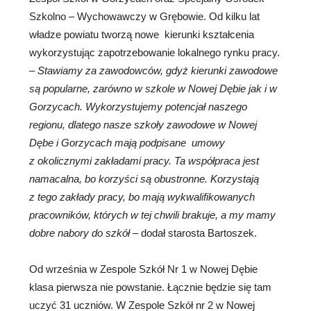
Szkolno – Wychowawczy w Grębowie. Od kilku lat
władze powiatu tworzą nowe kierunki kształcenia
wykorzystując zapotrzebowanie lokalnego rynku pracy.
–
Stawiamy za zawodowc
ó
w, gdyż kierunki zawodowe
są popularne, zar
ó
wno w szkole w Nowej Dębie jak i w
Gorzycach. Wykorzystujemy potencjał naszego
regionu, dlatego nasze szkoły zawodowe w Nowej
Dębe i Gorzycach mają podpisane umowy
z okolicznymi zakładami pracy. Ta wsp
ó
łpraca jest
namacalna, bo korzyści są obustronne. Korzystają
z tego zakłady pracy, bo mają wykwalifikowanych
pracownik
ó
w, kt
ó
rych w tej chwili brakuje, a my mamy
dobre nabory do szk
ó
ł
– dodał starosta Bartoszek.
Od września w Zespole Szkół Nr 1 w Nowej Dębie
klasa pierwsza nie powstanie. Łącznie będzie się tam
uczyć 31 uczniów. W Zespole Szkół nr 2 w Nowej