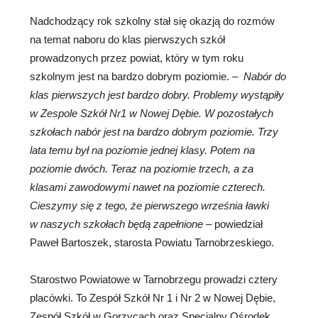
Nadchodzący rok szkolny stał się okazją do rozmów
na temat naboru do klas pierwszych szkół
prowadzonych przez powiat, który w tym roku
szkolnym jest na bardzo dobrym poziomie. –
Nab
ó
r do
klas pierwszych jest bardzo dobry. Problemy wystąpiły
w Zespole Szk
ó
ł Nr1 w Nowej Dębie. W pozostałych
szkołach nab
ó
r jest na bardzo dobrym poziomie. Trzy
lata temu był na poziomie jednej klasy. Potem na
poziomie dw
ó
ch. Teraz na poziomie trzech, a za
klasami zawodowymi nawet na poziomie czterech.
Cieszymy się z tego, że pierwszego września ławki
w naszych szkołach będą zapełnione
– powiedział
Paweł Bartoszek, starosta Powiatu Tarnobrzeskiego.
Starostwo Powiatowe w Tarnobrzegu prowadzi cztery
placówki. To Zespół Szkół Nr 1 i Nr 2 w Nowej Dębie,
Zespół Szkół w Gorzycach oraz Specjalny Ośrodek