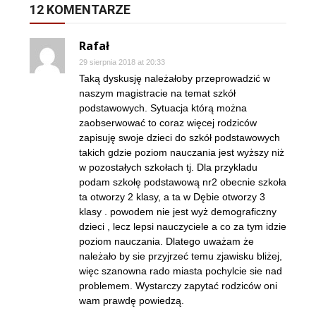
12 KOMENTARZE
Rafał
29 sierpnia 2018 at 20:33
Taką dyskusję należałoby przeprowadzić w
naszym magistracie na temat szkół
podstawowych. Sytuacja którą można
zaobserwować to coraz więcej rodziców
zapisuję swoje dzieci do szkół podstawowych
takich gdzie poziom nauczania jest wyższy niż
w pozostałych szkołach tj. Dla przykladu
podam szkołę podstawową nr2 obecnie szkoła
ta otworzy 2 klasy, a ta w Dębie otworzy 3
klasy . powodem nie jest wyż demograficzny
dzieci , lecz lepsi nauczyciele a co za tym idzie
poziom nauczania. Dlatego uważam że
należało by sie przyjrzeć temu zjawisku bliżej,
więc szanowna rado miasta pochylcie sie nad
problemem. Wystarczy zapytać rodziców oni
wam prawdę powiedzą.