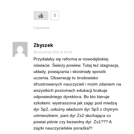
0
Odpowiedz
Zbyszek
30 września 2018 at 19:44
Przydałaby się reforma w nowodębskiej
oświacie. Świeży powiew. Tutaj też stagnacja,
układy, powiązania i skostniały sposób
uczenia. Obserwuję to środowisko
sfrustrowanych nauczycieli i moim zdaniem na
wszystkich poziomach edukacji brakuje
odpowiedniego dyrektora. Bo kto kieruje
szkołami: wystraszona jak zając pod miedzą
dyr Sp2, usłużny władzom dyr Sp3 z chytrym
uśmieszkiem, pani dyr Zs2 słuchająca co
powiat piśnie czy bezwolny dyr. Zs1??? A
ziązki nauczycielskie porażka!!!