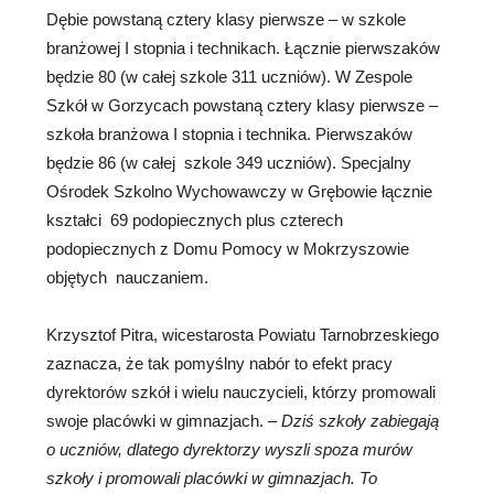
Dębie powstaną cztery klasy pierwsze – w szkole
branżowej I stopnia i technikach. Łącznie pierwszaków
będzie 80 (w całej szkole 311 uczniów). W Zespole
Szkół w Gorzycach powstaną cztery klasy pierwsze –
szkoła branżowa I stopnia i technika. Pierwszaków
będzie 86 (w całej szkole 349 uczniów). Specjalny
Ośrodek Szkolno Wychowawczy w Grębowie łącznie
kształci 69 podopiecznych plus czterech
podopiecznych z Domu Pomocy w Mokrzyszowie
objętych nauczaniem.
Krzysztof Pitra, wicestarosta Powiatu Tarnobrzeskiego
zaznacza, że tak pomyślny nabór to efekt pracy
dyrektorów szkół i wielu nauczycieli, którzy promowali
swoje placówki w gimnazjach.
– Dziś szkoły zabiegają
o uczni
ó
w, dlatego dyrektorzy wyszli spoza mur
ó
w
szkoły i promowali plac
ó
wki w gimnazjach. To