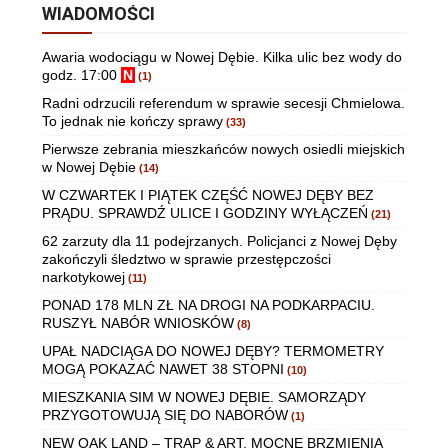
WIADOMOŚCI
Awaria wodociągu w Nowej Dębie. Kilka ulic bez wody do
godz. 17:00
N
(1)
Radni odrzucili referendum w sprawie secesji Chmielowa.
To jednak nie kończy sprawy
(33)
Pierwsze zebrania mieszkańców nowych osiedli miejskich
w Nowej Dębie
(14)
W CZWARTEK I PIĄTEK CZĘŚĆ NOWEJ DĘBY BEZ
PRĄDU. SPRAWDŹ ULICE I GODZINY WYŁĄCZEŃ
(21)
62 zarzuty dla 11 podejrzanych. Policjanci z Nowej Dęby
zakończyli śledztwo w sprawie przestępczości
narkotykowej
(11)
PONAD 178 MLN ZŁ NA DROGI NA PODKARPACIU.
RUSZYŁ NABÓR WNIOSKÓW
(8)
UPAŁ NADCIĄGA DO NOWEJ DĘBY? TERMOMETRY
MOGĄ POKAZAĆ NAWET 38 STOPNI
(10)
MIESZKANIA SIM W NOWEJ DĘBIE. SAMORZĄDY
PRZYGOTOWUJĄ SIĘ DO NABORÓW
(1)
NEW OAK LAND – TRAP & ART. MOCNE BRZMIENIA