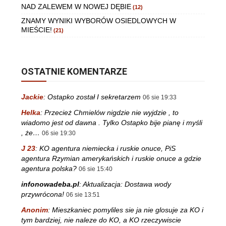
NAD ZALEWEM W NOWEJ DĘBIE
(12)
ZNAMY WYNIKI WYBORÓW OSIEDLOWYCH W
MIEŚCIE!
(21)
OSTATNIE KOMENTARZE
Jackie
:
Ostapko został I sekretarzem
06 sie 19:33
Helka
:
Przecież Chmielów nigdzie nie wyjdzie , to
wiadomo jest od dawna . Tylko Ostapko bije pianę i myśli
, że…
06 sie 19:30
J 23
:
KO agentura niemiecka i ruskie onuce, PiS
agentura Rzymian amerykańskich i ruskie onuce a gdzie
agentura polska?
06 sie 15:40
infonowadeba.pl
:
Aktualizacja: Dostawa wody
przywrócona!
06 sie 13:51
Anonim
:
Mieszkaniec pomyliles sie ja nie glosuje za KO i
tym bardziej, nie naleze do KO, a KO rzeczywiscie