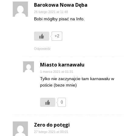
Barokowa Nowa Dęba
26 lutego 2021 at 11:48
Bobi mógłby pisać na Info.
+2
Odpowiedz
Miasto karnawału
1 marca 2021 at 01:31
Tylko nie zaczynajcie tam karnawału w
poście (beze mnie)
0
Zero do potęgi
27 lutego 2021 at 00:01