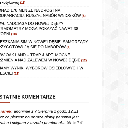
rkotykowej
(11)
ONAD 178 MLN ZŁ NA DROGI NA
ODKARPACIU. RUSZYŁ NABÓR WNIOSKÓW
(8)
PAŁ NADCIĄGA DO NOWEJ DĘBY?
ERMOMETRY MOGĄ POKAZAĆ NAWET 38
TOPNI
(10)
IESZKANIA SIM W NOWEJ DĘBIE. SAMORZĄDY
RZYGOTOWUJĄ SIĘ DO NABORÓW
(1)
EW OAK LAND – TRAP & ART. MOCNE
RZMIENIA NAD ZALEWEM W NOWEJ DĘBIE
(12)
NAMY WYNIKI WYBORÓW OSIEDLOWYCH W
EŚCIE!
(21)
STATNIE KOMENTARZE
ranek
:
anonimie z 7 Sierpnia z godz. 12,21,
cz co piszesz bo obraza glowy panstwa jest
ralna i scigana z urzedu,przekonal…
08 sie 7:41