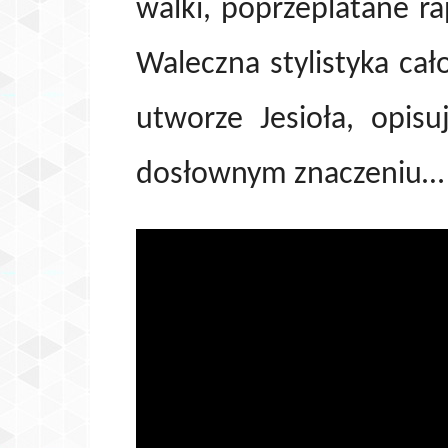
walki, poprzeplatane r
Waleczna stylistyka cało
utworze Jesioła, opis
dosłownym znaczeniu…