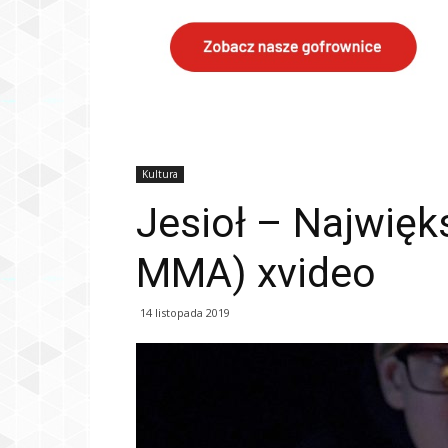
Kultura
Jesioł – Najwięk
MMA) xvideo
14 listopada 2019