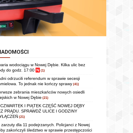
IADOMOŚCI
aria wodociągu w Nowej Dębie. Kilka ulic bez
dy do godz. 17:00
N
(1)
dni odrzucili referendum w sprawie secesji
mielowa. To jednak nie kończy sprawy
(41)
erwsze zebrania mieszkańców nowych osiedli
ejskich w Nowej Dębie
(21)
 CZWARTEK I PIĄTEK CZĘŚĆ NOWEJ DĘBY
EZ PRĄDU. SPRAWDŹ ULICE I GODZINY
YŁĄCZEŃ
(21)
 zarzuty dla 11 podejrzanych. Policjanci z Nowej
by zakończyli śledztwo w sprawie przestępczości