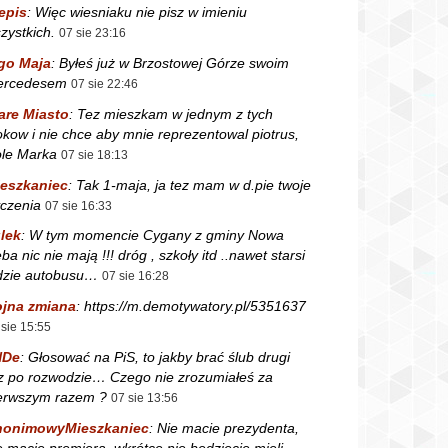
epis
:
Więc wiesniaku nie pisz w imieniu
zystkich.
07 sie 23:16
go Maja
:
Byłeś już w Brzostowej Górze swoim
ercedesem
07 sie 22:46
are Miasto
:
Tez mieszkam w jednym z tych
okow i nie chce aby mnie reprezentowal piotrus,
le Marka
07 sie 18:13
eszkaniec
:
Tak 1-maja, ja tez mam w d.pie twoje
czenia
07 sie 16:33
lek
:
W tym momencie Cygany z gminy Nowa
ba nic nie mają !!! dróg , szkoły itd ..nawet starsi
dzie autobusu…
07 sie 16:28
jna zmiana
:
https://m.demotywatory.pl/5351637
 sie 15:55
NDe
:
Głosować na PiS, to jakby brać ślub drugi
z po rozwodzie… Czego nie zrozumiałeś za
erwszym razem ?
07 sie 13:56
nonimowyMieszkaniec
:
Nie macie prezydenta,
e macie premiera, wkrótce nie będziecie mieli