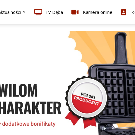
ktualności
TV Dęba
Kamera online
K