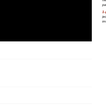
pa
1-
je
im