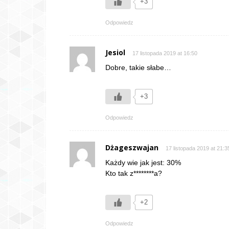
+3
Odpowiedz
Jesiol
17 listopada 2019 at 16:50
Dobre, takie słabe…
+3
Odpowiedz
Dżageszwajan
17 listopada 2019 at 21:3
Każdy wie jak jest: 30%
Kto tak z********a?
+2
Odpowiedz