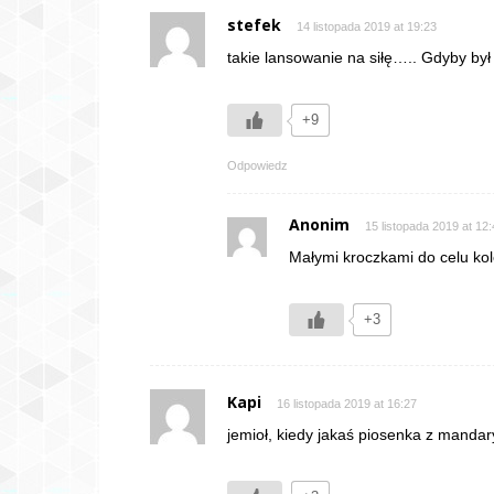
stefek
14 listopada 2019 at 19:23
takie lansowanie na siłę….. Gdyby był
+9
Odpowiedz
Anonim
15 listopada 2019 at 12
Małymi kroczkami do celu k
+3
Kapi
16 listopada 2019 at 16:27
jemioł, kiedy jakaś piosenka z manda