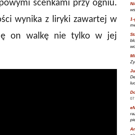
apowymi scenkami przy ogniu.
Ni
ws
ści wynika z liryki zawartej w
1-
m
uję on walkę nie tylko w jej
St
bl
wo
Mi
Zy
Ju
De
lu
Do
07
e
ra
pi
A
ni