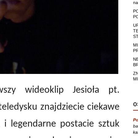
na
P
P
U
T
S
M
P
N
B
Z
MI
szy wideoklip Jesioła pt.
O
teledysku znajdziecie ciekawe
Po
i legendarne postacie sztuk
ba
ka