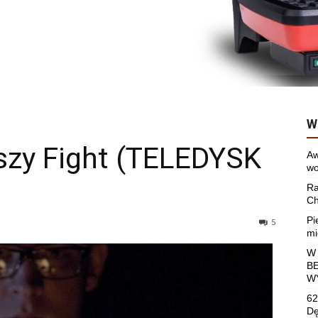
W
szy Fight (TELEDYSK
Aw
wo
Ra
Ch
Pi
5
mi
W
B
W
62
Dę