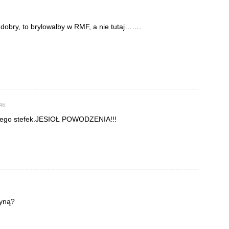
 dobry, to brylowałby w RMF, a nie tutaj…….
:46
olego stefek.JESIOŁ POWODZENIA!!!
ryną?