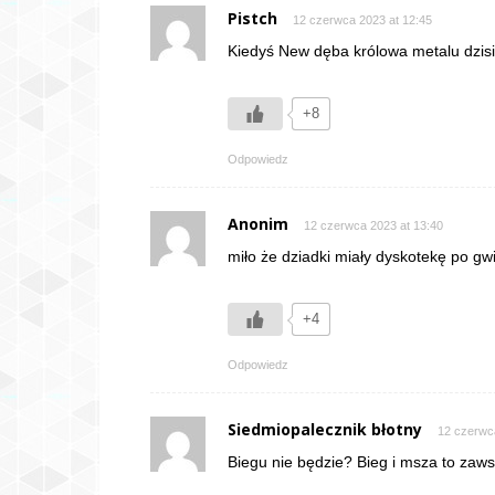
Pistch
12 czerwca 2023 at 12:45
Kiedyś New dęba królowa metalu dzisi
+8
Odpowiedz
Anonim
12 czerwca 2023 at 13:40
miło że dziadki miały dyskotekę po g
+4
Odpowiedz
Siedmiopalecznik błotny
12 czerwc
Biegu nie będzie? Bieg i msza to zaw