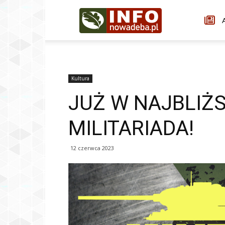
Infonowadeba.pl
A
Kultura
JUŻ W NAJBLIŻ
MILITARIADA!
12 czerwca 2023