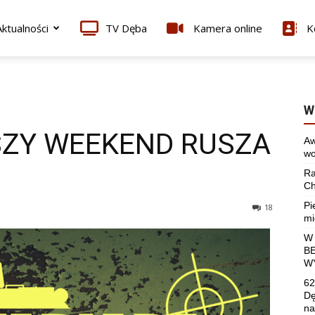
ktualności
TV Dęba
Kamera online
K
W
SZY WEEKEND RUSZA
Aw
wo
Ra
Ch
Pi
18
mi
W
B
W
62
Dę
na