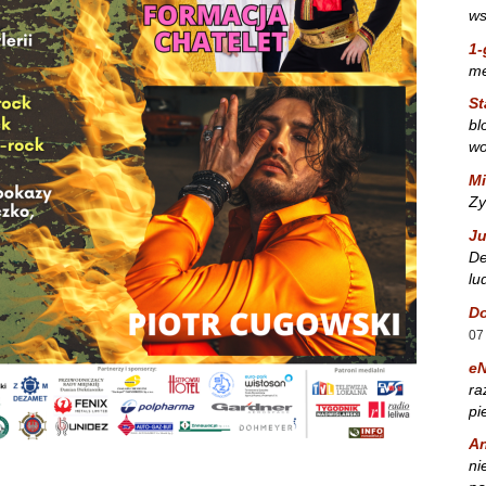
ws
1-
m
St
bl
wo
Mi
Zy
Ju
De
lu
Do
07
e
ra
pi
A
ni