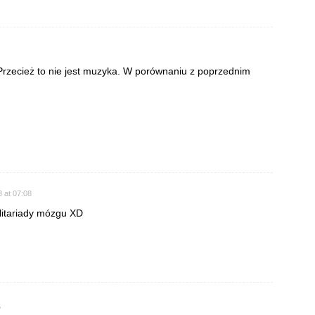
cież to nie jest muzyka. W porównaniu z poprzednim
 at 07:08
ilitariady mózgu XD
6