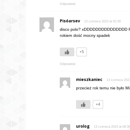
Odpowiedz
Pisóarsev
13 czerwca 2023 at 02:39
disco polo? xDDDDDDDDDDDDDDD Prze
rokiem dość mocny spadek
+5
Odpowiedz
mieszkaniec
13 czerwca 2023
przecież rok temu nie było M
+4
urolog
13 czerwca 2023 at 08:3