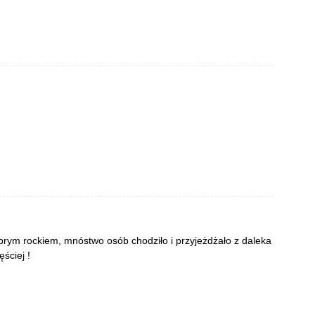
obrym rockiem, mnóstwo osób chodziło i przyjeżdżało z daleka
ściej !