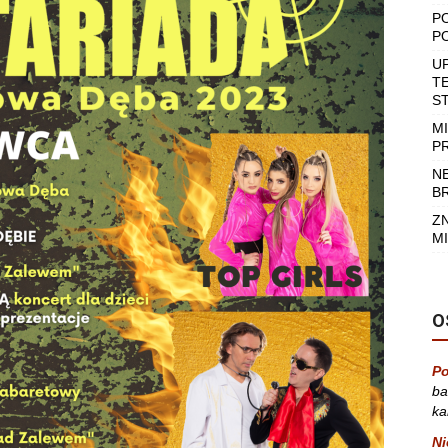
P
P
U
T
S
M
P
N
B
Z
MI
O
Po
ba
ka
Ni