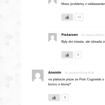
Masz problemy z oddawani
+1
Pisóarsev
13 czerwca 2023 at 
Były dni miasta, ale obsada z
0
Anonim
13 czerwca 2023 at 09:35
na plakacie pisze ze Piotr Cugowski o 
koncu o ktorej?
0