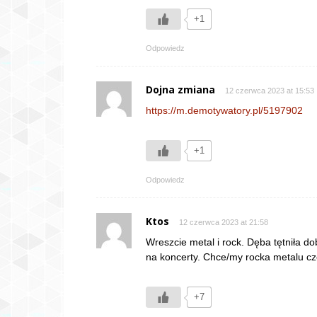
+1
Odpowiedz
Dojna zmiana
12 czerwca 2023 at 15:53
https://m.demotywatory.pl/5197902
+1
Odpowiedz
Ktos
12 czerwca 2023 at 21:58
Wreszcie metal i rock. Dęba tętniła d
na koncerty. Chce/my rocka metalu czę
+7