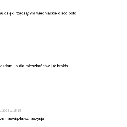
aj dzięki rządzącym wiedniackie disco polo
wiazdami, a dla mieszkańców już brakło…..
a 2023 at 15:15
sze obowiązkowa pozycja.