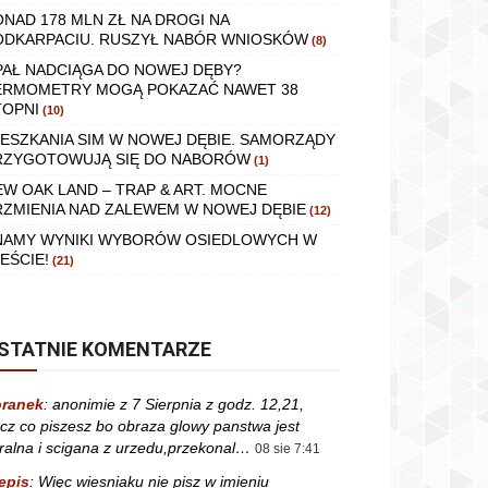
ONAD 178 MLN ZŁ NA DROGI NA
ODKARPACIU. RUSZYŁ NABÓR WNIOSKÓW
(8)
PAŁ NADCIĄGA DO NOWEJ DĘBY?
ERMOMETRY MOGĄ POKAZAĆ NAWET 38
TOPNI
(10)
IESZKANIA SIM W NOWEJ DĘBIE. SAMORZĄDY
RZYGOTOWUJĄ SIĘ DO NABORÓW
(1)
EW OAK LAND – TRAP & ART. MOCNE
RZMIENIA NAD ZALEWEM W NOWEJ DĘBIE
(12)
NAMY WYNIKI WYBORÓW OSIEDLOWYCH W
EŚCIE!
(21)
STATNIE KOMENTARZE
ranek
:
anonimie z 7 Sierpnia z godz. 12,21,
cz co piszesz bo obraza glowy panstwa jest
ralna i scigana z urzedu,przekonal…
08 sie 7:41
epis
:
Więc wiesniaku nie pisz w imieniu