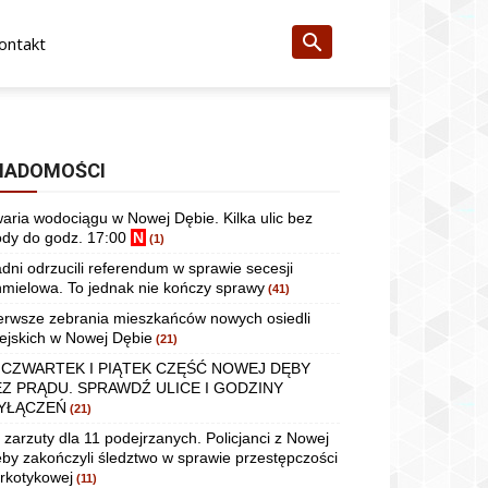
ontakt
IADOMOŚCI
aria wodociągu w Nowej Dębie. Kilka ulic bez
dy do godz. 17:00
N
(1)
dni odrzucili referendum w sprawie secesji
mielowa. To jednak nie kończy sprawy
(41)
erwsze zebrania mieszkańców nowych osiedli
ejskich w Nowej Dębie
(21)
 CZWARTEK I PIĄTEK CZĘŚĆ NOWEJ DĘBY
EZ PRĄDU. SPRAWDŹ ULICE I GODZINY
YŁĄCZEŃ
(21)
 zarzuty dla 11 podejrzanych. Policjanci z Nowej
by zakończyli śledztwo w sprawie przestępczości
rkotykowej
(11)