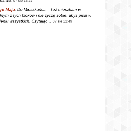
ństwa.
07 sie 13:27
go Maja
:
Do Mieszkańca – Też mieszkam w
dnym z tych bloków i nie życzę sobie, abyś pisał w
ieniu wszystkich. Czytając…
07 sie 12:49