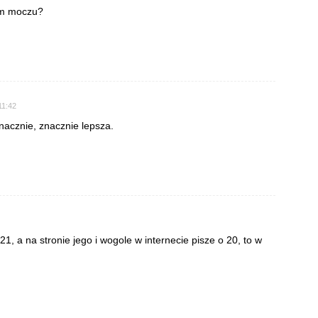
em moczu?
11:42
nacznie, znacznie lepsza.
21, a na stronie jego i wogole w internecie pisze o 20, to w