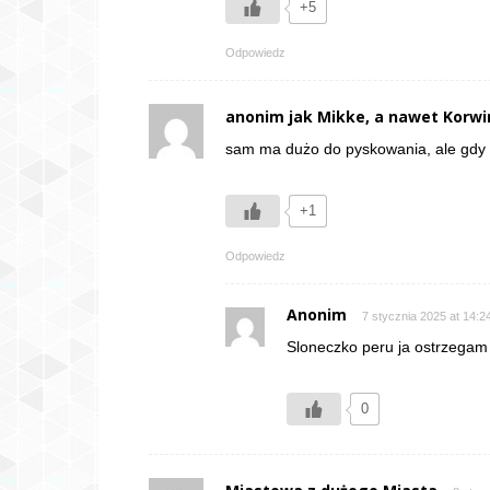
+5
Odpowiedz
anonim jak Mikke, a nawet Korwin
sam ma dużo do pyskowania, ale gdy p
+1
Odpowiedz
Anonim
7 stycznia 2025 at 14:2
Sloneczko peru ja ostrzegam c
0