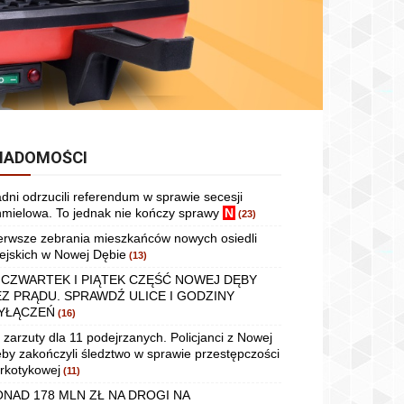
IADOMOŚCI
dni odrzucili referendum w sprawie secesji
mielowa. To jednak nie kończy sprawy
N
(23)
erwsze zebrania mieszkańców nowych osiedli
ejskich w Nowej Dębie
(13)
 CZWARTEK I PIĄTEK CZĘŚĆ NOWEJ DĘBY
EZ PRĄDU. SPRAWDŹ ULICE I GODZINY
YŁĄCZEŃ
(16)
 zarzuty dla 11 podejrzanych. Policjanci z Nowej
by zakończyli śledztwo w sprawie przestępczości
rkotykowej
(11)
ONAD 178 MLN ZŁ NA DROGI NA