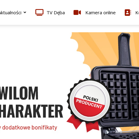
ktualności
TV Dęba
Kamera online
K