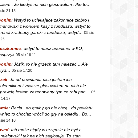
sałem , że kiedyś na nich głosowałem . Ale to…
 sie 21:13
nonim
:
Wstyd to uciekajace zakonnice ziobro i
manowski z workiem kasy z funduszu, wstyd to
rchol kradnacy garnki z funduszu, wstyd…
05 sie
:25
eszkaniec
:
wstyd to masz anonimie w KO,
csprzyk
05 sie 18:11
nonim
:
Józik, to nie grzech tam należeć… Ale
styd…
05 sie 17:20
zek
:
Ja od powstania pisu jestem ich
olennikiem i zawsze głosowałem na nich ale
prawdę jestem zażenowany tym co robi pan…
05
e 14:17
rcia
:
Racja , do gminy go nie chcą , do powiatu
wnież to chociaż wrócił do gry na osiedlu . Bo…
 sie 14:10
zwed
:
Ich może nigdy w urzędzie nie być a
mielowski i tak na nich zagłosują. To stan