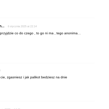
...
6 stycznia 2025 at 22:14
rzyjdzie co do czego , to go ni ma , tego anonima…
4
ie, zgasniesz i jak palikot bedziesz na dnie