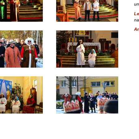
um
L
na
A