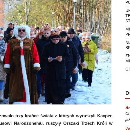
P
U
T
S
M
P
N
B
Z
MI
G
O
A
Ch
zowało trzy krańce świata z których wyruszyli Kacper,
ja
zusowi Narodzonemu, ruszyły Orszaki Trzech Króli w
Jó