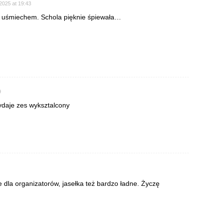
2025 at 19:43
 z uśmiechem. Schola pięknie śpiewała…
9
wydaje zes wyksztalcony
e dla organizatorów, jasełka też bardzo ładne. Życzę