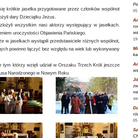
Pi
się krótkie jaselka przygotowane przez członków wspólnot
05
yli dary Dzieciątku Jezus.
A
zlożyli wszystkim nasi aktorzy występujący w jasełkach.
ro
wa
ieniem uroczystości Objawienia Pańskiego.
19
że w jaselkach wystąpili przedstawiciele różnych wspólnot,
Mi
rnych powinno łączyć bez względu na wiek lub wykonywany
ka
A
tym którzy wzięli udział w Orszaku Trzech Króli jeszcze
w
ezusa Narodzonego w Nowym Roku
Jó
zw
na
si
Do
ró
05
S
Ch