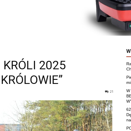
W
 KRÓLI 2025
Ra
Ch
Ę KRÓLOWIE”
Pi
mi
W
21
B
W
62
Dę
na
P