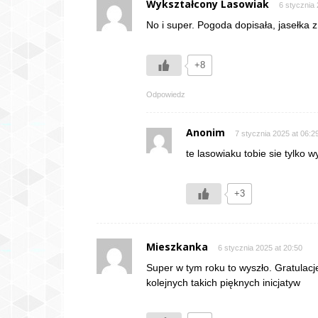
Wykształcony Lasowiak
6 stycznia 
No i super. Pogoda dopisała, jasełka
+8
Odpowiedz
Anonim
7 stycznia 2025 at 06:2
te lasowiaku tobie sie tylko 
+3
Mieszkanka
6 stycznia 2025 at 20:50
Super w tym roku to wyszło. Gratulacj
kolejnych takich pięknych inicjatyw