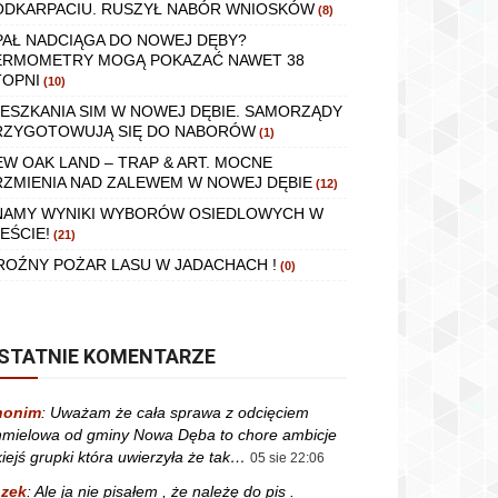
ODKARPACIU. RUSZYŁ NABÓR WNIOSKÓW
(8)
PAŁ NADCIĄGA DO NOWEJ DĘBY?
ERMOMETRY MOGĄ POKAZAĆ NAWET 38
TOPNI
(10)
IESZKANIA SIM W NOWEJ DĘBIE. SAMORZĄDY
RZYGOTOWUJĄ SIĘ DO NABORÓW
(1)
EW OAK LAND – TRAP & ART. MOCNE
RZMIENIA NAD ZALEWEM W NOWEJ DĘBIE
(12)
NAMY WYNIKI WYBORÓW OSIEDLOWYCH W
EŚCIE!
(21)
ROŹNY POŻAR LASU W JADACHACH !
(0)
STATNIE KOMENTARZE
nonim
:
Uważam że cała sprawa z odcięciem
mielowa od gminy Nowa Dęba to chore ambicje
kiejś grupki która uwierzyła że tak…
05 sie 22:06
zek
:
Ale ja nie pisałem , że należę do pis .