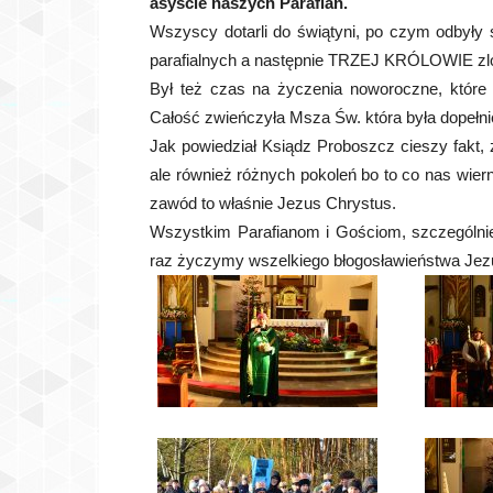
asyście naszych Parafian.
Wszyscy dotarli do świątyni, po czym odbyły 
parafialnych a następnie TRZEJ KRÓLOWIE zloż
Był też czas na życzenia noworoczne, które 
Całość zwieńczyła Msza Św. która była dopełn
Jak powiedział Ksiądz Proboszcz cieszy fakt, 
ale również różnych pokoleń bo to co nas wie
zawód to właśnie Jezus Chrystus.
Wszystkim Parafianom i Gościom, szczególnie 
raz życzymy wszelkiego błogosławieństwa J