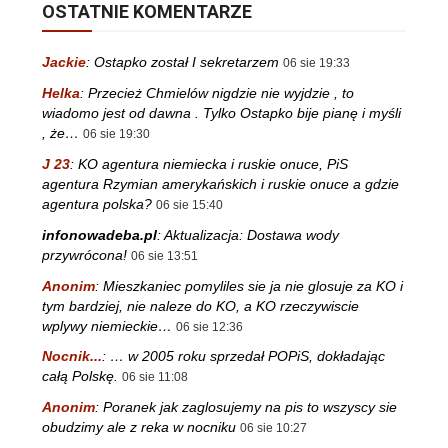
OSTATNIE KOMENTARZE
Jackie
:
Ostapko został I sekretarzem
06 sie 19:33
Helka
:
Przecież Chmielów nigdzie nie wyjdzie , to
wiadomo jest od dawna . Tylko Ostapko bije pianę i myśli
, że…
06 sie 19:30
J 23
:
KO agentura niemiecka i ruskie onuce, PiS
agentura Rzymian amerykańskich i ruskie onuce a gdzie
agentura polska?
06 sie 15:40
infonowadeba.pl
:
Aktualizacja: Dostawa wody
przywrócona!
06 sie 13:51
Anonim
:
Mieszkaniec pomyliles sie ja nie glosuje za KO i
tym bardziej, nie naleze do KO, a KO rzeczywiscie
wplywy niemieckie…
06 sie 12:36
Nocnik...
:
… w 2005 roku sprzedał POPiS, dokładając
całą Polskę.
06 sie 11:08
Anonim
:
Poranek jak zaglosujemy na pis to wszyscy sie
obudzimy ale z reka w nocniku
06 sie 10:27