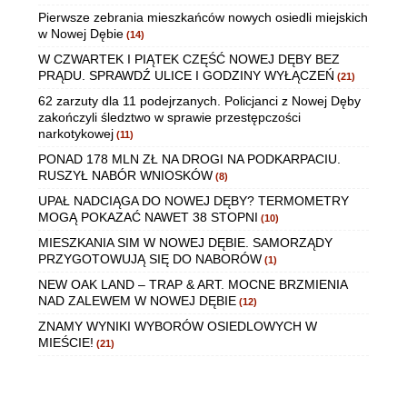
Pierwsze zebrania mieszkańców nowych osiedli miejskich
w Nowej Dębie
(14)
W CZWARTEK I PIĄTEK CZĘŚĆ NOWEJ DĘBY BEZ
PRĄDU. SPRAWDŹ ULICE I GODZINY WYŁĄCZEŃ
(21)
62 zarzuty dla 11 podejrzanych. Policjanci z Nowej Dęby
zakończyli śledztwo w sprawie przestępczości
narkotykowej
(11)
PONAD 178 MLN ZŁ NA DROGI NA PODKARPACIU.
RUSZYŁ NABÓR WNIOSKÓW
(8)
UPAŁ NADCIĄGA DO NOWEJ DĘBY? TERMOMETRY
MOGĄ POKAZAĆ NAWET 38 STOPNI
(10)
MIESZKANIA SIM W NOWEJ DĘBIE. SAMORZĄDY
PRZYGOTOWUJĄ SIĘ DO NABORÓW
(1)
NEW OAK LAND – TRAP & ART. MOCNE BRZMIENIA
NAD ZALEWEM W NOWEJ DĘBIE
(12)
ZNAMY WYNIKI WYBORÓW OSIEDLOWYCH W
MIEŚCIE!
(21)