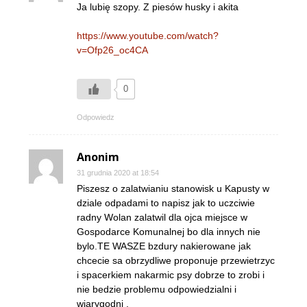
Ja lubię szopy. Z piesów husky i akita
https://www.youtube.com/watch?
v=Ofp26_oc4CA
0
Odpowiedz
Anonim
31 grudnia 2020 at 18:54
Piszesz o zalatwianiu stanowisk u Kapusty w
dziale odpadami to napisz jak to uczciwie
radny Wolan zalatwil dla ojca miejsce w
Gospodarce Komunalnej bo dla innych nie
bylo.TE WASZE bzdury nakierowane jak
chcecie sa obrzydliwe proponuje przewietrzyc
i spacerkiem nakarmic psy dobrze to zrobi i
nie bedzie problemu odpowiedzialni i
wiarygodni .