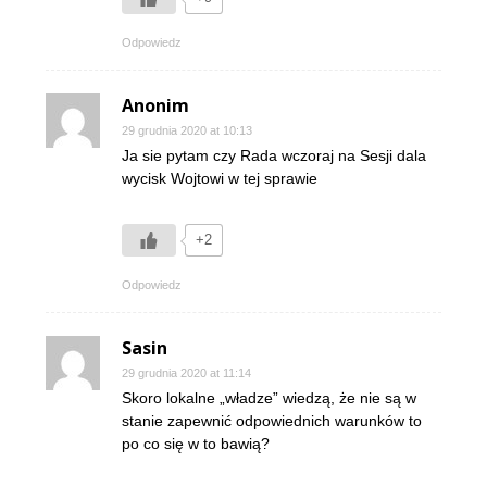
Odpowiedz
Anonim
29 grudnia 2020 at 10:13
Ja sie pytam czy Rada wczoraj na Sesji dala
wycisk Wojtowi w tej sprawie
+2
Odpowiedz
Sasin
29 grudnia 2020 at 11:14
Skoro lokalne „władze” wiedzą, że nie są w
stanie zapewnić odpowiednich warunków to
po co się w to bawią?