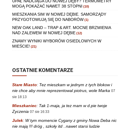
UPAŁ NADCIĄGA DO NOWEJ DĘBY? TERMOMETRY
MOGĄ POKAZAĆ NAWET 38 STOPNI
(10)
MIESZKANIA SIM W NOWEJ DĘBIE. SAMORZĄDY
PRZYGOTOWUJĄ SIĘ DO NABORÓW
(1)
NEW OAK LAND – TRAP & ART. MOCNE BRZMIENIA
NAD ZALEWEM W NOWEJ DĘBIE
(12)
ZNAMY WYNIKI WYBORÓW OSIEDLOWYCH W
MIEŚCIE!
(21)
OSTATNIE KOMENTARZE
Stare Miasto
:
Tez mieszkam w jednym z tych blokow i
nie chce aby mnie reprezentowal piotrus, wole Marka
07
sie 18:13
Mieszkaniec
:
Tak 1-maja, ja tez mam w d.pie twoje
Zyczenia
07 sie 16:33
Julek
:
W tym momencie Cygany z gminy Nowa Deba nic
nie mają !!! dróg , szkoły itd ..nawet starsi ludzie