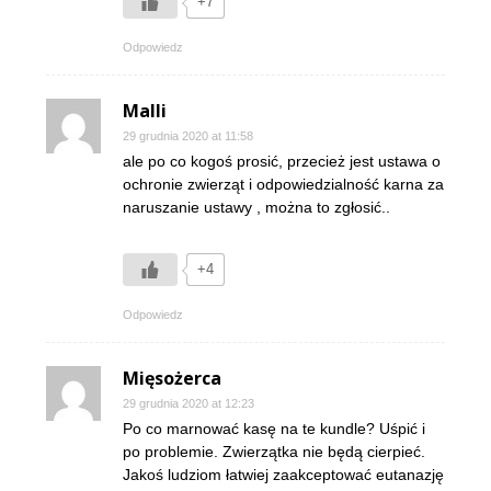
+7
Odpowiedz
Malli
29 grudnia 2020 at 11:58
ale po co kogoś prosić, przecież jest ustawa o
ochronie zwierząt i odpowiedzialność karna za
naruszanie ustawy , można to zgłosić..
+4
Odpowiedz
Mięsożerca
29 grudnia 2020 at 12:23
Po co marnować kasę na te kundle? Uśpić i
po problemie. Zwierzątka nie będą cierpieć.
Jakoś ludziom łatwiej zaakceptować eutanazję