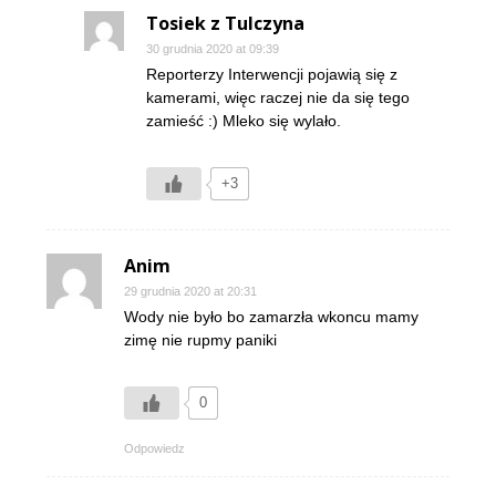
Tosiek z Tulczyna
30 grudnia 2020 at 09:39
Reporterzy Interwencji pojawią się z
kamerami, więc raczej nie da się tego
zamieść :) Mleko się wylało.
+3
Anim
29 grudnia 2020 at 20:31
Wody nie było bo zamarzła wkoncu mamy
zimę nie rupmy paniki
0
Odpowiedz