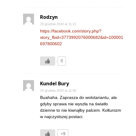
Rodzyn
29 grudnia 2020 at 11:21
https://facebook.com/story.php?
story_fbid=3773992076000682&id=100001
697800602
0
Kundel Bury
29 grudnia 2020 at 11:46
Buahaha. Zaprasza do wolotariantu, ale
gdyby sprawa nie wyszła na światło
dzienne to nie kiwnąłby palcem. Kołtunizm
w najczystszej postaci.
+9