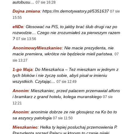
autobusu…
07 sie 16:28
Dojna zmiana
:
https://m.demotywatory.pl/5351637
07 sie
15:55
eNDe
:
Głosować na PiS, to jakby brać ślub drugi raz po
rozwodzie… Czego nie zrozumiałeś za pierwszym razem
?
07 sie 13:56
AnonimowyMieszkaniec
:
Nie macie prezydenta, nie
macie premiera, wkrótce nie będziecie mieli państwa.
07
sie 13:27
1-go Maja
:
Do Mieszkańca – Też mieszkam w jednym z
tych bloków i nie życzę sobie, abyś pisał w imieniu
wszystkich. Czytając…
07 sie 12:49
Anonim
:
Mieszkaniec, przed palacem przemawial alfons
i bramkarz z grand hotelu, kolega muranskiego
07 sie
12:21
Anonim
:
anonimie dobrze ze nie glosujesz na Ko bo to
sa aszyscy patologia
07 sie 11:50
Mieszkaniec
:
Helka ty lepiej posluchaj przemowienia P.
Prezydenta sprzed Palacu w ktorym to czasie nijaki