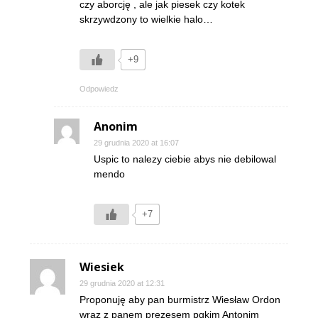
czy aborcję , ale jak piesek czy kotek
skrzywdzony to wielkie halo…
+9
Odpowiedz
Anonim
29 grudnia 2020 at 16:07
Uspic to nalezy ciebie abys nie debilowal
mendo
+7
Wiesiek
29 grudnia 2020 at 12:31
Proponuję aby pan burmistrz Wiesław Ordon
wraz z panem prezesem pgkim Antonim