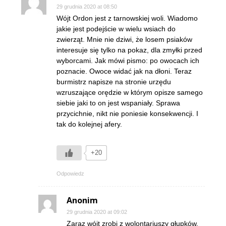
29 grudnia 2020 at 08:50
Wójt Ordon jest z tarnowskiej woli. Wiadomo
jakie jest podejście w wielu wsiach do
zwierząt. Mnie nie dziwi, że losem psiaków
interesuje się tylko na pokaz, dla zmyłki przed
wyborcami. Jak mówi pismo: po owocach ich
poznacie. Owoce widać jak na dłoni. Teraz
burmistrz napisze na stronie urzędu
wzruszające orędzie w którym opisze samego
siebie jaki to on jest wspaniały. Sprawa
przycichnie, nikt nie poniesie konsekwencji. I
tak do kolejnej afery.
+20
Odpowiedz
Anonim
29 grudnia 2020 at 09:02
Zaraz wójt zrobi z wolontariuszy głupków.