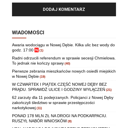
WIADOMOŚCI
Awaria wodociągu w Nowej Dębie. Kilka ulic bez wody do
godz. 17:00
N
(1)
Radni odrzucili referendum w sprawie secesji Chmielowa.
To jednak nie kończy sprawy
(40)
Pierwsze zebrania mieszkańców nowych osiedli miejskich
w Nowej Dębie
(19)
W CZWARTEK I PIĄTEK CZĘŚĆ NOWEJ DĘBY BEZ
PRĄDU. SPRAWDŹ ULICE I GODZINY WYŁĄCZEŃ
(21)
62 zarzuty dla 11 podejrzanych. Policjanci z Nowej Dęby
zakończyli śledztwo w sprawie przestępczości
narkotykowej
(11)
PONAD 178 MLN ZŁ NA DROGI NA PODKARPACIU.
RUSZYŁ NABÓR WNIOSKÓW
(8)