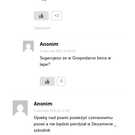
+2
Odpowiedz
Anonim
1 stycznia 2021 at 09:02
Sugerujesz ze w Gospodarce biora w
lape?
0
Anonim
2 stycznia 2021 at 11:59
Opiekę nad psami powieżyć czerwonemu
psowi a nie będzie pierdział w Dezamecie _
szkodnik