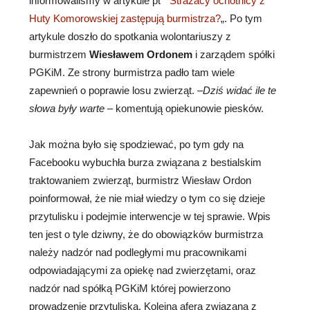
informowaliśmy w artykule pt ”
Strażacy ochotnicy z
Huty Komorowskiej zastępują burmistrza?
„. Po tym
artykule doszło do spotkania wolontariuszy z
burmistrzem
Wiesławem Ordonem
i zarządem spółki
PGKiM. Ze strony burmistrza padło tam wiele
zapewnień o poprawie losu zwierząt. –
Dziś widać ile te
słowa były warte
– komentują opiekunowie piesków.
Jak można było się spodziewać, po tym gdy na
Facebooku wybuchła burza związana z bestialskim
traktowaniem zwierząt, burmistrz Wiesław Ordon
poinformował, że nie miał wiedzy o tym co się dzieje
przytulisku i podejmie interwencje w tej sprawie. Wpis
ten jest o tyle dziwny, że do obowiązków burmistrza
należy nadzór nad podległymi mu pracownikami
odpowiadającymi za opiekę nad zwierzętami, oraz
nadzór nad spółką PGKiM której powierzono
prowadzenie przytuliska. Kolejna afera związana z