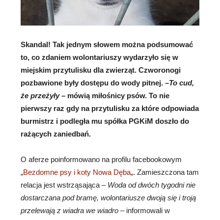
Skandal! Tak jednym słowem można podsumować
to, co zdaniem wolontariuszy wydarzyło się w
miejskim przytulisku dla zwierząt. Czworonogi
pozbawione były dostępu do wody pitnej. –
To cud,
że przeżyły
– mówią miłośnicy psów. To nie
pierwszy raz gdy na przytulisku za które odpowiada
burmistrz i podległa mu spółka PGKiM doszło do
rażących zaniedbań.
O aferze poinformowano na profilu facebookowym
„
Bezdomne psy i koty Nowa Dęba
„. Zamieszczona tam
relacja jest wstrząsająca –
Woda od dwóch tygodni nie
dostarczana pod bramę, wolontariusze dwoją się i troją
przelewają z wiadra we wiadro
– informowali w