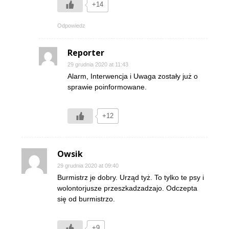
+14
Odpowiedz
Reporter
29 grudnia 2020 at 11:43
Alarm, Interwencja i Uwaga zostały już o
sprawie poinformowane.
+12
Owsik
29 grudnia 2020 at 09:40
Burmistrz je dobry. Urząd tyż. To tylko te psy i
wolontorjusze przeszkadzadzajo. Odczepta
się od burmistrzo.
+9