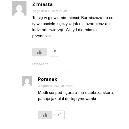
Z miasta
29 grudnia 2020 at 21:48
To się w głowie nie mieści. Burmiszczu po co
ty w kościele klęczysz jak nie szanujesz ani
ludzi ani zwierząt! Wstyd dla miasta
przynosisz.
+5
Odpowiedz
Poranek
30 grudnia 2020 at 07:25
Modli sie pod figura a ma diabla za skura,
pasuje jak ulal do tej rymowanki
+1