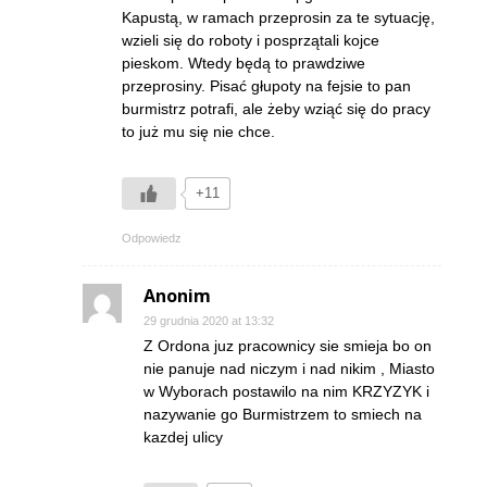
Kapustą, w ramach przeprosin za te sytuację,
wzieli się do roboty i posprzątali kojce
pieskom. Wtedy będą to prawdziwe
przeprosiny. Pisać głupoty na fejsie to pan
burmistrz potrafi, ale żeby wziąć się do pracy
to już mu się nie chce.
+11
Odpowiedz
Anonim
29 grudnia 2020 at 13:32
Z Ordona juz pracownicy sie smieja bo on
nie panuje nad niczym i nad nikim , Miasto
w Wyborach postawilo na nim KRZYZYK i
nazywanie go Burmistrzem to smiech na
kazdej ulicy