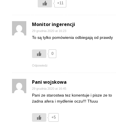
+11
Monitor ingerencji
29 grudnia 2020 at 16:23
To są tylko pomówienia odbiegają od prawdy
0
Odpowiedz
Pani wojskowa
29 grudnia 2020 at 16:45
Pani ze starostwa tez konentuje i pisze ze to
żadna afera i mydlenie oczu!!! Tfuuu
+5