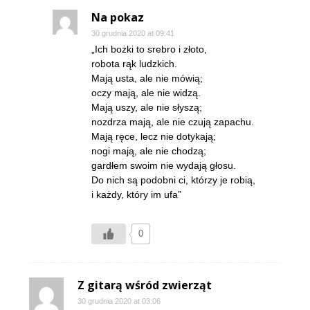
Na pokaz
30 grudnia 2020 at 09:41
„Ich bożki to srebro i złoto,
robota rąk ludzkich.
Mają usta, ale nie mówią;
oczy mają, ale nie widzą.
Mają uszy, ale nie słyszą;
nozdrza mają, ale nie czują zapachu.
Mają ręce, lecz nie dotykają;
nogi mają, ale nie chodzą;
gardłem swoim nie wydają głosu.
Do nich są podobni ci, którzy je robią,
i każdy, który im ufa”
0
Z gitarą wśród zwierząt
30 grudnia 2020 at 03:06