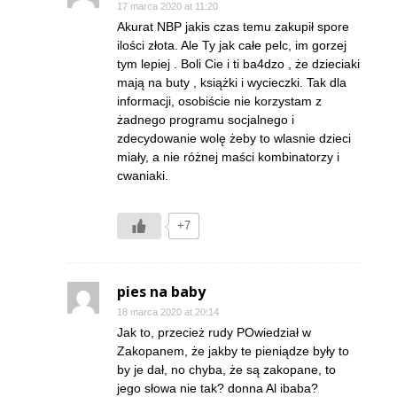
17 marca 2020 at 11:20
Akurat NBP jakis czas temu zakupił spore
ilości złota. Ale Ty jak całe pelc, im gorzej
tym lepiej . Boli Cie i ti ba4dzo , że dzieciaki
mają na buty , książki i wycieczki. Tak dla
informacji, osobiście nie korzystam z
żadnego programu socjalnego i
zdecydowanie wolę żeby to wlasnie dzieci
miały, a nie różnej maści kombinatorzy i
cwaniaki.
+7
pies na baby
18 marca 2020 at 20:14
Jak to, przecież rudy POwiedział w
Zakopanem, że jakby te pieniądze były to
by je dał, no chyba, że są zakopane, to
jego słowa nie tak? donna Al ibaba?