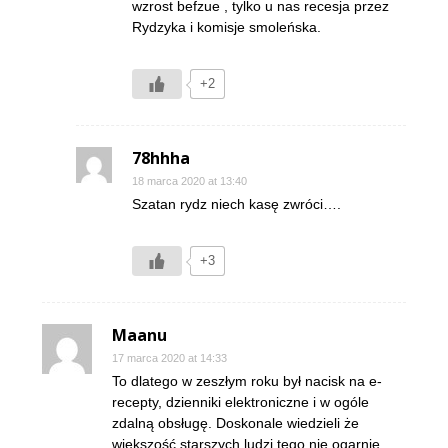
wzrost befzue , tylko u nas recesja przez
Rydzyka i komisje smoleńska.
+2
78hhha
18 marca 2020 at 13:40
Szatan rydz niech kasę zwróci….
+3
Maanu
17 marca 2020 at 14:33
To dlatego w zeszłym roku był nacisk na e-
recepty, dzienniki elektroniczne i w ogóle
zdalną obsługę. Doskonale wiedzieli że
większość starszych ludzi tego nie ogarnie.