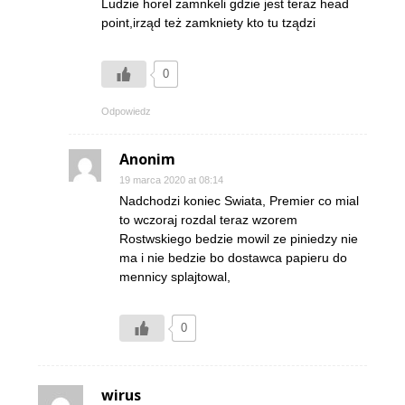
Ludzie horel zamnkeli gdzie jest teraz head
point,irząd też zamkniety kto tu tządzi
0
Odpowiedz
Anonim
19 marca 2020 at 08:14
Nadchodzi koniec Swiata, Premier co mial
to wczoraj rozdal teraz wzorem
Rostwskiego bedzie mowil ze piniedzy nie
ma i nie bedzie bo dostawca papieru do
mennicy splajtowal,
0
wirus