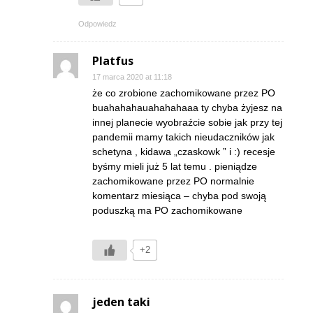
Odpowiedz
Platfus
17 marca 2020 at 11:18
że co zrobione zachomikowane przez PO
buahahahauahahahaaa ty chyba żyjesz na
innej planecie wyobraźcie sobie jak przy tej
pandemii mamy takich nieudaczników jak
schetyna , kidawa „czaskowk ” i :) recesje
byśmy mieli już 5 lat temu . pieniądze
zachomikowane przez PO normalnie
komentarz miesiąca – chyba pod swoją
poduszką ma PO zachomikowane
+2
jeden taki