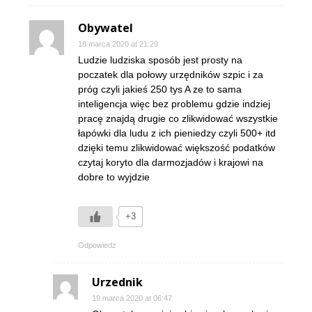
Obywatel
18 marca 2020 at 21:29
Ludzie ludziska sposób jest prosty na
poczatek dla połowy urzędników szpic i za
próg czyli jakieś 250 tys A ze to sama
inteligencja więc bez problemu gdzie indziej
pracę znajdą drugie co zlikwidować wszystkie
łapówki dla ludu z ich pieniedzy czyli 500+ itd
dzięki temu zlikwidować większość podatków
czytaj koryto dla darmozjadów i krajowi na
dobre to wyjdzie
+3
Odpowiedz
Urzednik
19 marca 2020 at 06:47