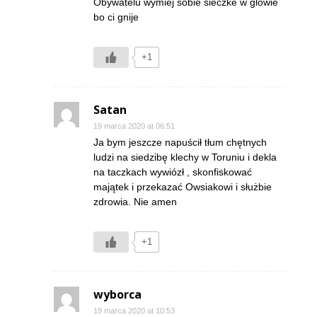
Obywatelu wymiej sobie sieczke w glowie
bo ci gnije
+1
Satan
19 marca 2020 at 06:51
Ja bym jeszcze napuścił tłum chętnych
ludzi na siedzibę klechy w Toruniu i dekla
na taczkach wywiózł , skonfiskować
majątek i przekazać Owsiakowi i służbie
zdrowia. Nie amen
+1
wyborca
19 marca 2020 at 10:53