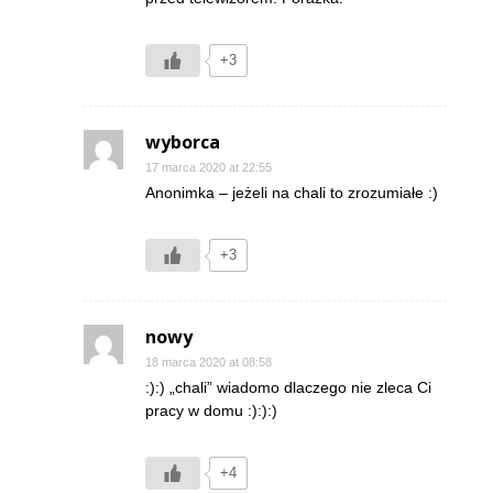
+3
wyborca
17 marca 2020 at 22:55
Anonimka – jeżeli na chali to zrozumiałe :)
+3
nowy
18 marca 2020 at 08:58
:):) „chali” wiadomo dlaczego nie zleca Ci
pracy w domu :):):)
+4