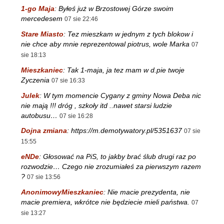
1-go Maja
:
Byłeś już w Brzostowej Górze swoim
mercedesem
07 sie 22:46
Stare Miasto
:
Tez mieszkam w jednym z tych blokow i
nie chce aby mnie reprezentowal piotrus, wole Marka
07
sie 18:13
Mieszkaniec
:
Tak 1-maja, ja tez mam w d.pie twoje
Zyczenia
07 sie 16:33
Julek
:
W tym momencie Cygany z gminy Nowa Deba nic
nie mają !!! dróg , szkoły itd ..nawet starsi ludzie
autobusu…
07 sie 16:28
Dojna zmiana
:
https://m.demotywatory.pl/5351637
07 sie
15:55
eNDe
:
Głosować na PiS, to jakby brać ślub drugi raz po
rozwodzie… Czego nie zrozumiałeś za pierwszym razem
?
07 sie 13:56
AnonimowyMieszkaniec
:
Nie macie prezydenta, nie
macie premiera, wkrótce nie będziecie mieli państwa.
07
sie 13:27