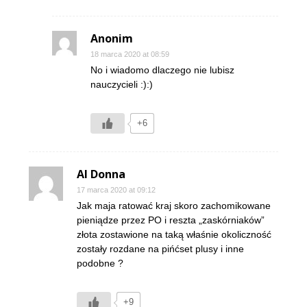
Anonim
18 marca 2020 at 08:59
No i wiadomo dlaczego nie lubisz
nauczycieli :):)
+6
Al Donna
17 marca 2020 at 09:12
Jak maja ratować kraj skoro zachomikowane
pieniądze przez PO i reszta „zaskórniaków”
złota zostawione na taką właśnie okoliczność
zostały rozdane na pińćset plusy i inne
podobne ?
+9