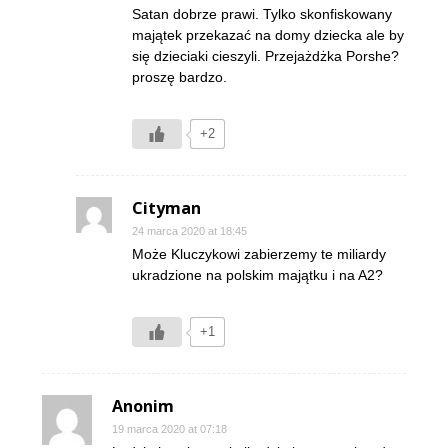
Satan dobrze prawi. Tylko skonfiskowany
majątek przekazać na domy dziecka ale by
się dzieciaki cieszyli. Przejażdżka Porshe?
proszę bardzo.
+2
Cityman
24 marca 2020 at 18:45
Może Kluczykowi zabierzemy te miliardy
ukradzione na polskim majątku i na A2?
+1
Anonim
19 marca 2020 at 07:18