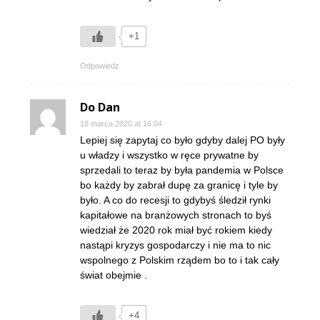
+1
Odpowiedz
Do Dan
18 marca 2020 at 16:04
Lepiej się zapytaj co było gdyby dalej PO były
u władzy i wszystko w ręce prywatne by
sprzedali to teraz by była pandemia w Polsce
bo każdy by zabrał dupę za granicę i tyle by
było. A co do recesji to gdybyś śledził rynki
kapitałowe na branżowych stronach to byś
wiedział że 2020 rok miał być rokiem kiedy
nastąpi kryzys gospodarczy i nie ma to nic
wspolnego z Polskim rządem bo to i tak cały
świat obejmie .
+4