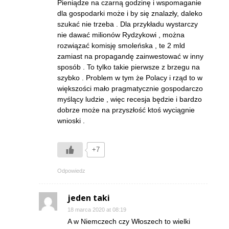
Pieniądze na czarną godzinę i wspomaganie
dla gospodarki może i by się znalazły, daleko
szukać nie trzeba . Dla przykładu wystarczy
nie dawać milionów Rydzykowi , można
rozwiązać komisję smoleńska , te 2 mld
zamiast na propagandę zainwestować w inny
sposób . To tylko takie pierwsze z brzegu na
szybko . Problem w tym że Polacy i rząd to w
większości mało pragmatycznie gospodarczo
myślący ludzie , więc recesja będzie i bardzo
dobrze może na przyszłość ktoś wyciągnie
wnioski .
+7
Odpowiedz
jeden taki
18 marca 2020 at 08:19
A w Niemczech czy Włoszech to wielki