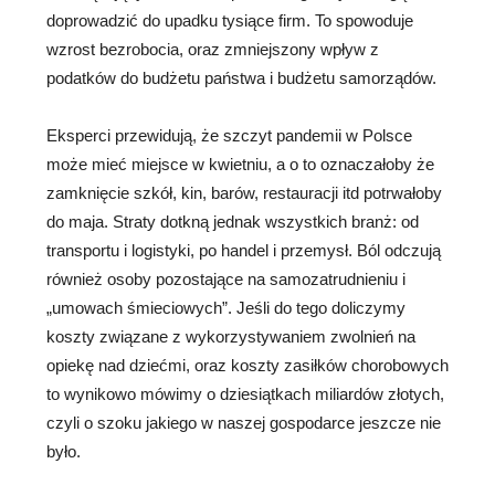
doprowadzić do upadku tysiące firm. To spowoduje
wzrost bezrobocia, oraz zmniejszony wpływ z
podatków do budżetu państwa i budżetu samorządów.
Eksperci przewidują, że szczyt pandemii w Polsce
może mieć miejsce w kwietniu, a o to oznaczałoby że
zamknięcie szkół, kin, barów, restauracji itd potrwałoby
do maja. Straty dotkną jednak wszystkich branż: od
transportu i logistyki, po handel i przemysł. Ból odczują
również osoby pozostające na samozatrudnieniu i
„umowach śmieciowych”. Jeśli do tego doliczymy
koszty związane z wykorzystywaniem zwolnień na
opiekę nad dziećmi, oraz koszty zasiłków chorobowych
to wynikowo mówimy o dziesiątkach miliardów złotych,
czyli o szoku jakiego w naszej gospodarce jeszcze nie
było.