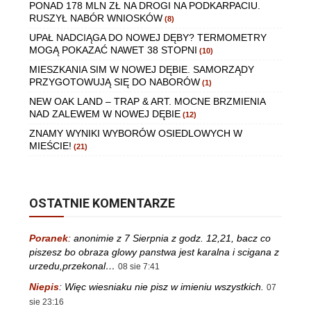
PONAD 178 MLN ZŁ NA DROGI NA PODKARPACIU.
RUSZYŁ NABÓR WNIOSKÓW
(8)
UPAŁ NADCIĄGA DO NOWEJ DĘBY? TERMOMETRY
MOGĄ POKAZAĆ NAWET 38 STOPNI
(10)
MIESZKANIA SIM W NOWEJ DĘBIE. SAMORZĄDY
PRZYGOTOWUJĄ SIĘ DO NABORÓW
(1)
NEW OAK LAND – TRAP & ART. MOCNE BRZMIENIA
NAD ZALEWEM W NOWEJ DĘBIE
(12)
ZNAMY WYNIKI WYBORÓW OSIEDLOWYCH W
MIEŚCIE!
(21)
OSTATNIE KOMENTARZE
Poranek
:
anonimie z 7 Sierpnia z godz. 12,21, bacz co
piszesz bo obraza glowy panstwa jest karalna i scigana z
urzedu,przekonal…
08 sie 7:41
Niepis
:
Więc wiesniaku nie pisz w imieniu wszystkich.
07
sie 23:16