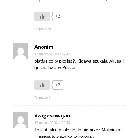
+2
Odpowiedz
Anonim
17 marca 2020 at 14:42
platfus,co ty pitolisz?, Kidawa szukala wirusa i
go znalazla w Polsce
+2
Odpowiedz
dżageszwajan
17 marca 2020 at 22:53
To jest takie pitolenie, to nie przez Maliniaka i
Prezesa to wszytko to korona :)