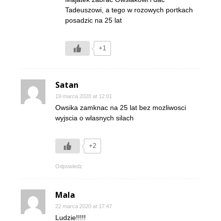
Tadeuszowi, a tego w rozowych portkach
posadzic na 25 lat
+1
Satan
19 marca 2020 at 12:01
Owsika zamknac na 25 lat bez mozliwosci
wyjscia o wlasnych silach
+2
Odpowiedz
Mala
22 marca 2020 at 17:47
Ludzie!!!!!