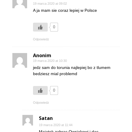
19 marca 2020 at 09:02
A ja mam sie coraz lepiej w Polsce
0
Odpowiedz
Anonim
19 marca 2020 at 10:30
jedz sam do torunia najlepiej bo z tlumem
bedziesz mial problemd
0
Odpowiedz
Satan
19 marca 2020 at 11:44
Majatek zabrac Owsiakowi i dac