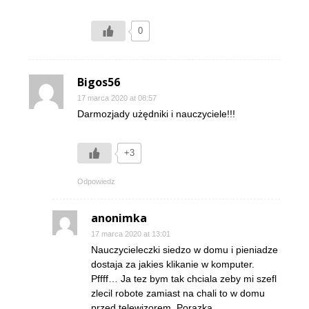
0
Bigos56
17 marca 2020 at 08:57
Darmozjady użędniki i nauczyciele!!!
+3
Odpowiedz
anonimka
17 marca 2020 at 13:01
Nauczycieleczki siedzo w domu i pieniadze
dostaja za jakies klikanie w komputer.
Pffff… Ja tez bym tak chciala zeby mi szefl
zlecil robote zamiast na chali to w domu
przed telewizorem. Porazka.