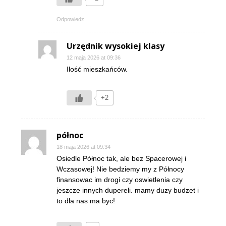
Odpowiedz
Urzędnik wysokiej klasy
12 maja 2026 at 09:36
Ilość mieszkańców.
+2
północ
18 maja 2026 at 09:34
Osiedle Północ tak, ale bez Spacerowej i
Wczasowej! Nie bedziemy my z Północy
finansowac im drogi czy oswietlenia czy
jeszcze innych dupereli. mamy duzy budzet i
to dla nas ma byc!