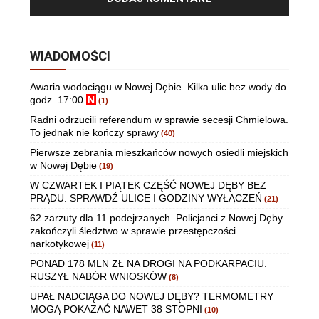
WIADOMOŚCI
Awaria wodociągu w Nowej Dębie. Kilka ulic bez wody do
godz. 17:00
N
(1)
Radni odrzucili referendum w sprawie secesji Chmielowa.
To jednak nie kończy sprawy
(40)
Pierwsze zebrania mieszkańców nowych osiedli miejskich
w Nowej Dębie
(19)
W CZWARTEK I PIĄTEK CZĘŚĆ NOWEJ DĘBY BEZ
PRĄDU. SPRAWDŹ ULICE I GODZINY WYŁĄCZEŃ
(21)
62 zarzuty dla 11 podejrzanych. Policjanci z Nowej Dęby
zakończyli śledztwo w sprawie przestępczości
narkotykowej
(11)
PONAD 178 MLN ZŁ NA DROGI NA PODKARPACIU.
RUSZYŁ NABÓR WNIOSKÓW
(8)
UPAŁ NADCIĄGA DO NOWEJ DĘBY? TERMOMETRY
MOGĄ POKAZAĆ NAWET 38 STOPNI
(10)