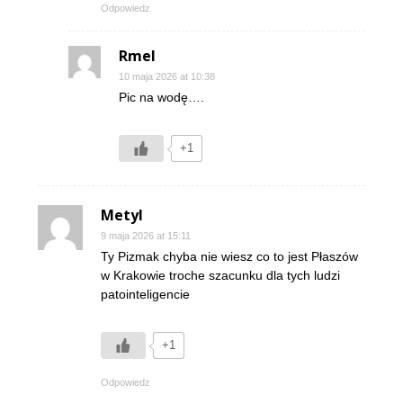
Odpowiedz
Rmel
10 maja 2026 at 10:38
Pic na wodę….
+1
Metyl
9 maja 2026 at 15:11
Ty Pizmak chyba nie wiesz co to jest Płaszów
w Krakowie troche szacunku dla tych ludzi
patointeligencie
+1
Odpowiedz