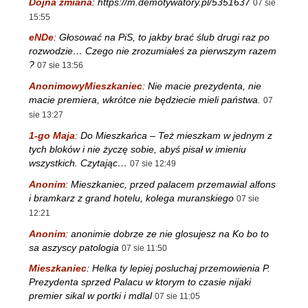
Dojna zmiana
:
https://m.demotywatory.pl/5351637
07 sie
15:55
eNDe
:
Głosować na PiS, to jakby brać ślub drugi raz po
rozwodzie… Czego nie zrozumiałeś za pierwszym razem
?
07 sie 13:56
AnonimowyMieszkaniec
:
Nie macie prezydenta, nie
macie premiera, wkrótce nie będziecie mieli państwa.
07
sie 13:27
1-go Maja
:
Do Mieszkańca – Też mieszkam w jednym z
tych bloków i nie życzę sobie, abyś pisał w imieniu
wszystkich. Czytając…
07 sie 12:49
Anonim
:
Mieszkaniec, przed palacem przemawial alfons
i bramkarz z grand hotelu, kolega muranskiego
07 sie
12:21
Anonim
:
anonimie dobrze ze nie glosujesz na Ko bo to
sa aszyscy patologia
07 sie 11:50
Mieszkaniec
:
Helka ty lepiej posluchaj przemowienia P.
Prezydenta sprzed Palacu w ktorym to czasie nijaki
premier sikal w portki i mdlal
07 sie 11:05