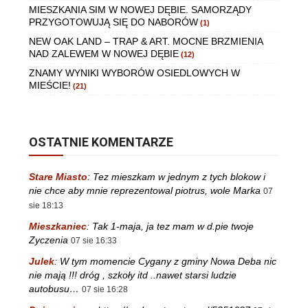
MIESZKANIA SIM W NOWEJ DĘBIE. SAMORZĄDY
PRZYGOTOWUJĄ SIĘ DO NABORÓW
(1)
NEW OAK LAND – TRAP & ART. MOCNE BRZMIENIA
NAD ZALEWEM W NOWEJ DĘBIE
(12)
ZNAMY WYNIKI WYBORÓW OSIEDLOWYCH W
MIEŚCIE!
(21)
OSTATNIE KOMENTARZE
Stare Miasto
:
Tez mieszkam w jednym z tych blokow i
nie chce aby mnie reprezentowal piotrus, wole Marka
07
sie 18:13
Mieszkaniec
:
Tak 1-maja, ja tez mam w d.pie twoje
Zyczenia
07 sie 16:33
Julek
:
W tym momencie Cygany z gminy Nowa Deba nic
nie mają !!! dróg , szkoły itd ..nawet starsi ludzie
autobusu…
07 sie 16:28