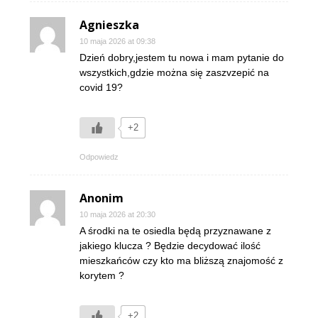
Agnieszka
10 maja 2026 at 09:38
Dzień dobry,jestem tu nowa i mam pytanie do
wszystkich,gdzie można się zaszvzepić na
covid 19?
+2
Odpowiedz
Anonim
10 maja 2026 at 20:30
A środki na te osiedla będą przyznawane z
jakiego klucza ? Będzie decydować ilość
mieszkańców czy kto ma bliższą znajomość z
korytem ?
+2