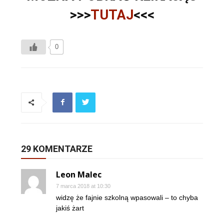
>>>
TUTAJ
<<<
0
29 KOMENTARZE
Leon Malec
7 marca 2018 at 10:30
widzę że fajnie szkolną wpasowali – to chyba
jakiś żart