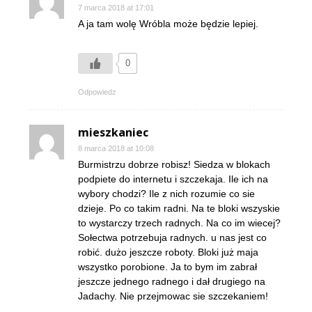
7 marca 2018 at 17:01
A ja tam wolę Wróbla może będzie lepiej.
0
Odpowiedz
mieszkaniec
8 marca 2018 at 10:08
Burmistrzu dobrze robisz! Siedza w blokach
podpiete do internetu i szczekaja. Ile ich na
wybory chodzi? Ile z nich rozumie co sie
dzieje. Po co takim radni. Na te bloki wszyskie
to wystarczy trzech radnych. Na co im wiecej?
Sołectwa potrzebuja radnych. u nas jest co
robić. dużo jeszcze roboty. Bloki już maja
wszystko porobione. Ja to bym im zabrał
jeszcze jednego radnego i dał drugiego na
Jadachy. Nie przejmowac sie szczekaniem!