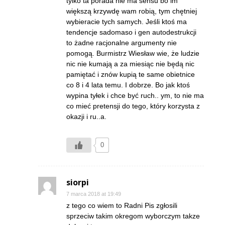
tylko ta porada nie ma sensu bo im
większą krzywdę wam robią, tym chętniej
wybieracie tych samych. Jeśli ktoś ma
tendencje sadomaso i gen autodestrukcji
to żadne racjonalne argumenty nie
pomogą. Burmistrz Wiesław wie, że ludzie
nic nie kumają a za miesiąc nie będą nic
pamiętać i znów kupią te same obietnice
co 8 i 4 lata temu. I dobrze. Bo jak ktoś
wypina tyłek i chce być ruch.. ym, to nie ma
co mieć pretensji do tego, który korzysta z
okazji i ru..a.
0
siorpi
7 marca 2018 at 19:49
z tego co wiem to Radni Pis zgłosili
sprzeciw takim okregom wyborczym takze