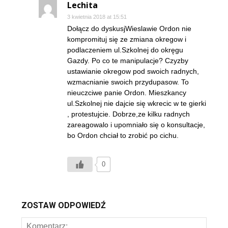
Lechita
3 kwietnia 2018 at 15:51
Dołącz do dyskusjWieslawie Ordon nie
kompromituj się ze zmiana okregow i
podlaczeniem ul.Szkolnej do okręgu
Gazdy. Po co te manipulacje? Czyzby
ustawianie okregow pod swoich radnych,
wzmacnianie swoich przydupasow. To
nieuczciwe panie Ordon. Mieszkancy
ul.Szkolnej nie dajcie się wkrecic w te gierki
, protestujcie. Dobrze,ze kilku radnych
zareagowalo i upomniało się o konsultacje,
bo Ordon chciał to zrobić po cichu.
0
ZOSTAW ODPOWIEDŹ