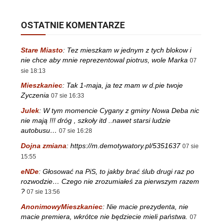
OSTATNIE KOMENTARZE
Stare Miasto
:
Tez mieszkam w jednym z tych blokow i
nie chce aby mnie reprezentowal piotrus, wole Marka
07
sie 18:13
Mieszkaniec
:
Tak 1-maja, ja tez mam w d.pie twoje
Zyczenia
07 sie 16:33
Julek
:
W tym momencie Cygany z gminy Nowa Deba nic
nie mają !!! dróg , szkoły itd ..nawet starsi ludzie
autobusu…
07 sie 16:28
Dojna zmiana
:
https://m.demotywatory.pl/5351637
07 sie
15:55
eNDe
:
Głosować na PiS, to jakby brać ślub drugi raz po
rozwodzie… Czego nie zrozumiałeś za pierwszym razem
?
07 sie 13:56
AnonimowyMieszkaniec
:
Nie macie prezydenta, nie
macie premiera, wkrótce nie będziecie mieli państwa.
07