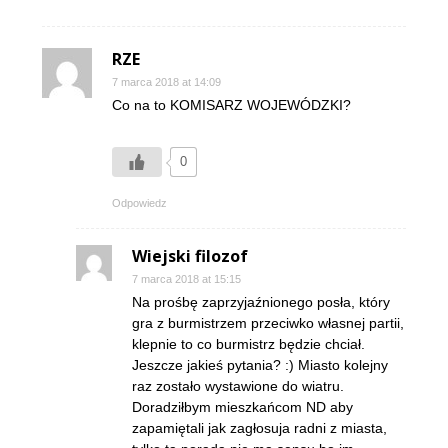
RZE
7 marca 2018 at 14:09
Co na to KOMISARZ WOJEWÓDZKI?
0
Odpowiedz
Wiejski filozof
7 marca 2018 at 15:15
Na prośbę zaprzyjaźnionego posła, który
gra z burmistrzem przeciwko własnej partii,
klepnie to co burmistrz będzie chciał.
Jeszcze jakieś pytania? :) Miasto kolejny
raz zostało wystawione do wiatru.
Doradziłbym mieszkańcom ND aby
zapamiętali jak zagłosuja radni z miasta,