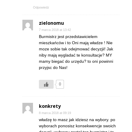
Odpowiedz
zielonomu
7 marca 2018 at 13:42
Burmistrz jest przedstawicielem
mieszkańców i to Oni mają władze ! Nie
moze sobie tak odejmować decyzjii! Jak
niby mają wygladać te konsultacje? MY
mamy biegać do urzędu? to oni powinni
przyjsc do Nas!
0
konkrety
8 marca 2018 at 09:19
władzę to masz jak idziesz na wybory. po
wyborach ponosisz konsekwencje swoich
decyzji. wybrany został ten burmistrz i ta