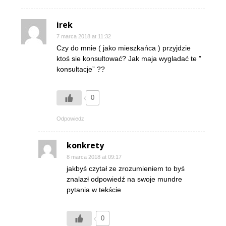
irek
7 marca 2018 at 11:32
Czy do mnie ( jako mieszkańca ) przyjdzie
ktoś sie konsultować? Jak maja wygladać te ”
konsultacje” ??
0
Odpowiedz
konkrety
8 marca 2018 at 09:17
jakbyś czytał ze zrozumieniem to byś
znalazł odpowiedź na swoje mundre
pytania w tekście
0