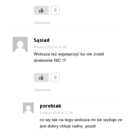
0
Odpowiedz
Sąsiad
8 marca 2018 at 11:58
Wolosza też wypieprzyć bo nie zrobił
dosłownie NIC !!!
0
Odpowiedz
porebiak
8 marca 2018 at 17:38
co wy tak na tego wolosza mi sie wydaje ze
jest dobry chlopi radny .pozdr