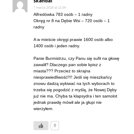
skandal
7 marca 2018 at 11:04
Alfredówka 783 osób – 1 radny
Okręg nr 8 na Dębie Wsi – 720 osób – 1
radny
A w mieście okręgi prawie 1600 osób albo
1400 osób i jeden radny.
Panie Burmistrzu, czy Panu się sufit na głowę
zawalił? Dlaczego pan sobie kpisz z
miasta??? Przecież to skrajna
niesprawiedliwość!!!! Jeśli się mieszkańcy
znowu dadzą wykiwać na tych wyborach to
trzeba się pogodzić z myślą, że Nowej Dęby
już nie ma. Chyba ta klapsydra i ten samolot
jednak prawdę mówił ale ja głupi nie
wierzyłem.
0