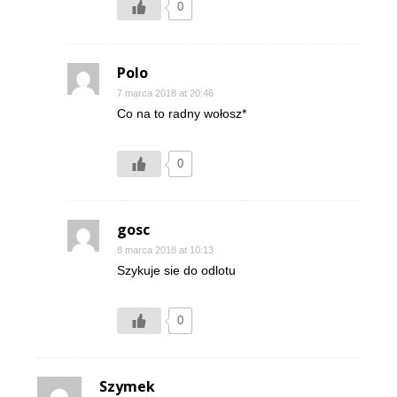
0
Polo
7 marca 2018 at 20:46
Co na to radny wołosz*
0
gosc
8 marca 2018 at 10:13
Szykuje sie do odlotu
0
Szymek