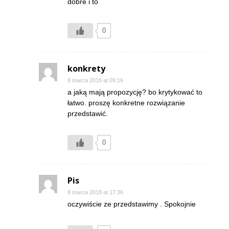
dobre i to
0
konkrety
8 marca 2018 at 09:16
a jaką mają propozycję? bo krytykować to
łatwo. proszę konkretne rozwiązanie
przedstawić.
0
Pis
8 marca 2018 at 17:36
oczywiście ze przedstawimy . Spokojnie