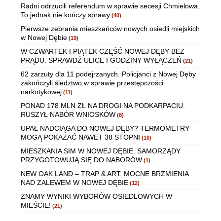
Radni odrzucili referendum w sprawie secesji Chmielowa.
To jednak nie kończy sprawy
(40)
Pierwsze zebrania mieszkańców nowych osiedli miejskich
w Nowej Dębie
(19)
W CZWARTEK I PIĄTEK CZĘŚĆ NOWEJ DĘBY BEZ
PRĄDU. SPRAWDŹ ULICE I GODZINY WYŁĄCZEŃ
(21)
62 zarzuty dla 11 podejrzanych. Policjanci z Nowej Dęby
zakończyli śledztwo w sprawie przestępczości
narkotykowej
(11)
PONAD 178 MLN ZŁ NA DROGI NA PODKARPACIU.
RUSZYŁ NABÓR WNIOSKÓW
(8)
UPAŁ NADCIĄGA DO NOWEJ DĘBY? TERMOMETRY
MOGĄ POKAZAĆ NAWET 38 STOPNI
(10)
MIESZKANIA SIM W NOWEJ DĘBIE. SAMORZĄDY
PRZYGOTOWUJĄ SIĘ DO NABORÓW
(1)
NEW OAK LAND – TRAP & ART. MOCNE BRZMIENIA
NAD ZALEWEM W NOWEJ DĘBIE
(12)
ZNAMY WYNIKI WYBORÓW OSIEDLOWYCH W
MIEŚCIE!
(21)