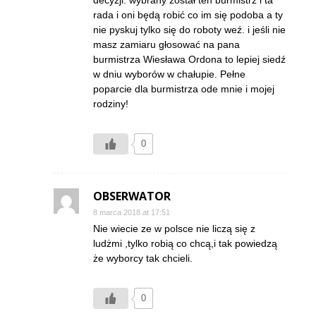
rada i oni będą robić co im się podoba a ty
nie pyskuj tylko się do roboty weź. i jeśli nie
masz zamiaru głosować na pana
burmistrza Wiesława Ordona to lepiej siedź
w dniu wyborów w chałupie. Pełne
poparcie dla burmistrza ode mnie i mojej
rodziny!
0
OBSERWATOR
8 marca 2018 at 17:51
Nie wiecie ze w polsce nie liczą się z
ludżmi ,tylko robią co chcą,i tak powiedzą
że wyborcy tak chcieli.
0