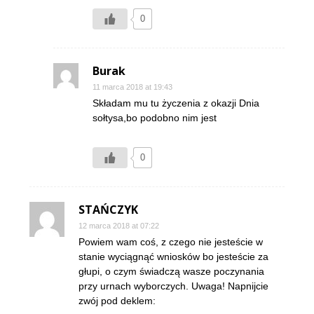
0
Burak
11 marca 2018 at 19:43
Składam mu tu życzenia z okazji Dnia
sołtysa,bo podobno nim jest
0
STAŃCZYK
12 marca 2018 at 07:22
Powiem wam coś, z czego nie jesteście w
stanie wyciągnąć wniosków bo jesteście za
głupi, o czym świadczą wasze poczynania
przy urnach wyborczych. Uwaga! Napnijcie
zwój pod deklem: