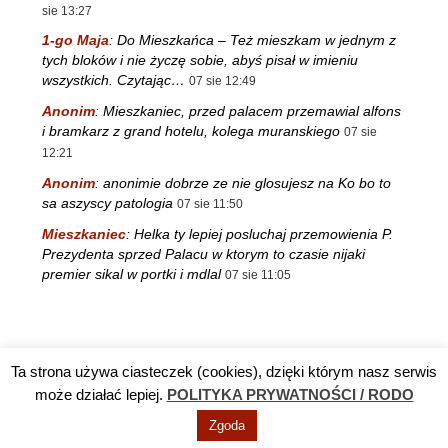
sie 13:27
1-go Maja
:
Do Mieszkańca – Też mieszkam w jednym z
tych bloków i nie życzę sobie, abyś pisał w imieniu
wszystkich. Czytając…
07 sie 12:49
Anonim
:
Mieszkaniec, przed palacem przemawial alfons
i bramkarz z grand hotelu, kolega muranskiego
07 sie
12:21
Anonim
:
anonimie dobrze ze nie glosujesz na Ko bo to
sa aszyscy patologia
07 sie 11:50
Mieszkaniec
:
Helka ty lepiej posluchaj przemowienia P.
Prezydenta sprzed Palacu w ktorym to czasie nijaki
premier sikal w portki i mdlal
07 sie 11:05
Ta strona używa ciasteczek (cookies), dzięki którym nasz serwis
Reklama
TV DĘBA
Polityka prywatności / RODO
Kontakt
może działać lepiej.
POLITYKA PRYWATNOŚCI / RODO
Zgoda
© Info Nowa Dęba