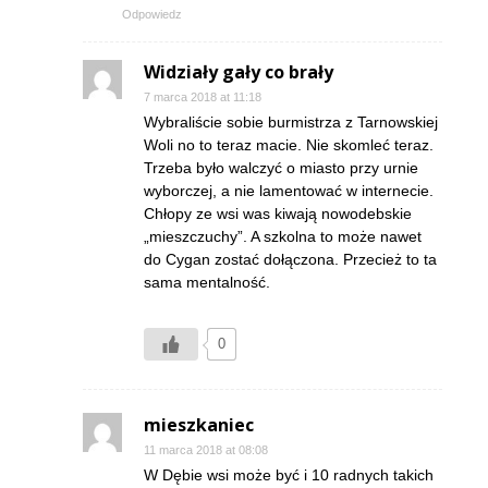
Odpowiedz
Widziały gały co brały
7 marca 2018 at 11:18
Wybraliście sobie burmistrza z Tarnowskiej
Woli no to teraz macie. Nie skomleć teraz.
Trzeba było walczyć o miasto przy urnie
wyborczej, a nie lamentować w internecie.
Chłopy ze wsi was kiwają nowodebskie
„mieszczuchy”. A szkolna to może nawet
do Cygan zostać dołączona. Przecież to ta
sama mentalność.
0
mieszkaniec
11 marca 2018 at 08:08
W Dębie wsi może być i 10 radnych takich