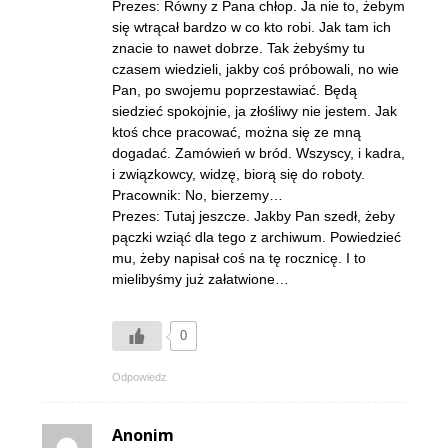
Prezes: Równy z Pana chłop. Ja nie to, żebym
się wtrącał bardzo w co kto robi. Jak tam ich
znacie to nawet dobrze. Tak żebyśmy tu
czasem wiedzieli, jakby coś próbowali, no wie
Pan, po swojemu poprzestawiać. Będą
siedzieć spokojnie, ja złośliwy nie jestem. Jak
ktoś chce pracować, można się ze mną
dogadać. Zamówień w bród. Wszyscy, i kadra,
i związkowcy, widzę, biorą się do roboty.
Pracownik: No, bierzemy…
Prezes: Tutaj jeszcze. Jakby Pan szedł, żeby
pączki wziąć dla tego z archiwum. Powiedzieć
mu, żeby napisał coś na tę rocznicę. I to
mielibyśmy już załatwione…
0
Odpowiedz
Anonim