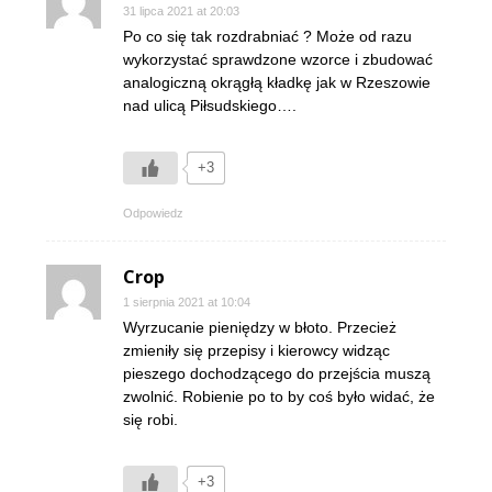
31 lipca 2021 at 20:03
Po co się tak rozdrabniać ? Może od razu
wykorzystać sprawdzone wzorce i zbudować
analogiczną okrągłą kładkę jak w Rzeszowie
nad ulicą Piłsudskiego….
+3
Odpowiedz
Crop
1 sierpnia 2021 at 10:04
Wyrzucanie pieniędzy w błoto. Przecież
zmieniły się przepisy i kierowcy widząc
pieszego dochodzącego do przejścia muszą
zwolnić. Robienie po to by coś było widać, że
się robi.
+3