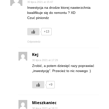
30 lipca 2021 at 15:47
Inwestycja na drodze ktorej nawierzchnia
kwalifikuje się do remontu ? XD
Czuć piniondz
+13
Odpowiedz
Kej
30 lipca 2021 at 17:29
Zrobić, a potem dziesięć razy poprawiać
„inwestycję”. Przecież to nic nowego :)
+9
Mieszkaniec
30 lipca 2021 at 18:11