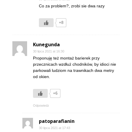
Co za problem?, zrobi sie dwa razy
+8
Kunegunda
30 lipca 2021 at 16:30
Proponuję też montaż barierek przy
przecznicach wzdłuż chodników, by idioci nie
parkowali ludziom na trawnikach dwa metry
od okien.
+6
Odpowiedz
patoparafianin
30 lipca 2021 at 17:43