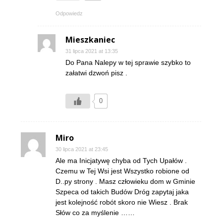
Odpowiedz
Mieszkaniec
31 lipca 2021 at 13:35
Do Pana Nalepy w tej sprawie szybko to
załatwi dzwoń pisz .
0
Miro
30 lipca 2021 at 23:45
Ale ma Inicjatywę chyba od Tych Upałów .
Czemu w Tej Wsi jest Wszystko robione od
D..py strony . Masz człowieku dom w Gminie
Szpeca od takich Budów Dróg zapytaj jaka
jest kolejność robót skoro nie Wiesz . Brak
Słów co za myślenie ……