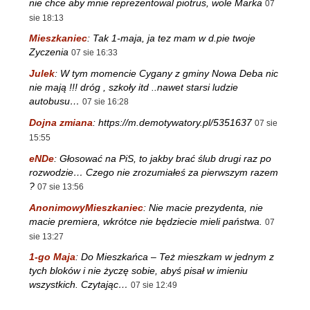
nie chce aby mnie reprezentowal piotrus, wole Marka
07
sie 18:13
Mieszkaniec
:
Tak 1-maja, ja tez mam w d.pie twoje
Zyczenia
07 sie 16:33
Julek
:
W tym momencie Cygany z gminy Nowa Deba nic
nie mają !!! dróg , szkoły itd ..nawet starsi ludzie
autobusu…
07 sie 16:28
Dojna zmiana
:
https://m.demotywatory.pl/5351637
07 sie
15:55
eNDe
:
Głosować na PiS, to jakby brać ślub drugi raz po
rozwodzie… Czego nie zrozumiałeś za pierwszym razem
?
07 sie 13:56
AnonimowyMieszkaniec
:
Nie macie prezydenta, nie
macie premiera, wkrótce nie będziecie mieli państwa.
07
sie 13:27
1-go Maja
:
Do Mieszkańca – Też mieszkam w jednym z
tych bloków i nie życzę sobie, abyś pisał w imieniu
wszystkich. Czytając…
07 sie 12:49