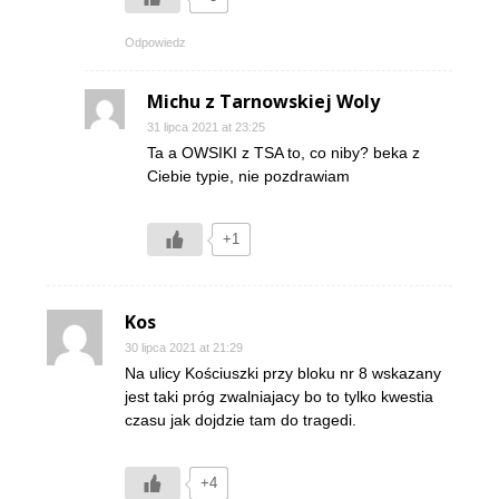
Odpowiedz
Michu z Tarnowskiej Woly
31 lipca 2021 at 23:25
Ta a OWSIKI z TSA to, co niby? beka z
Ciebie typie, nie pozdrawiam
+1
Kos
30 lipca 2021 at 21:29
Na ulicy Kościuszki przy bloku nr 8 wskazany
jest taki próg zwalniajacy bo to tylko kwestia
czasu jak dojdzie tam do tragedi.
+4