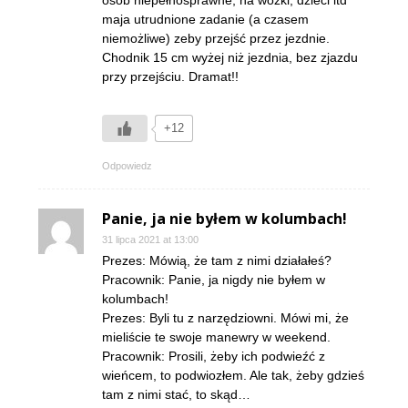
osób niepełnosprawne, na wózki, dzieci itd
maja utrudnione zadanie (a czasem
niemożliwe) zeby przejść przez jezdnie.
Chodnik 15 cm wyżej niż jezdnia, bez zjazdu
przy przejściu. Dramat!!
+12
Odpowiedz
Panie, ja nie byłem w kolumbach!
31 lipca 2021 at 13:00
Prezes: Mówią, że tam z nimi działałeś?
Pracownik: Panie, ja nigdy nie byłem w
kolumbach!
Prezes: Byli tu z narzędziowni. Mówi mi, że
mieliście te swoje manewry w weekend.
Pracownik: Prosili, żeby ich podwieźć z
wieńcem, to podwiozłem. Ale tak, żeby gdzieś
tam z nimi stać, to skąd…