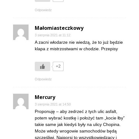
Odpowiedz
Małomiasteczkowy
3 sierpnia 2021 at 11:12
A zacni włodarze nie wiedzą, że to już będzie
klapa z mistrzostwami w chodzie. Przepisy
+2
Odpowiedz
Mercury
3 sierpnia 2021 at 14:50
Proponuję – aby zedrzeć z tych ulic asfalt,
potem wybrać kostkę i położyć tam „kocie łby”
takie same jak kiedyś były na ulicy Chopina.
Może wtedy wrogowie samochodów będą
szczęśliwi. Najgorsi to wszystkowiedzący i