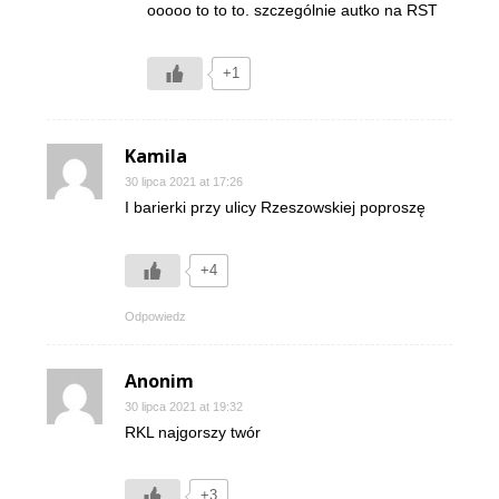
ooooo to to to. szczególnie autko na RST
+1
Kamila
30 lipca 2021 at 17:26
I barierki przy ulicy Rzeszowskiej poproszę
+4
Odpowiedz
Anonim
30 lipca 2021 at 19:32
RKL najgorszy twór
+3