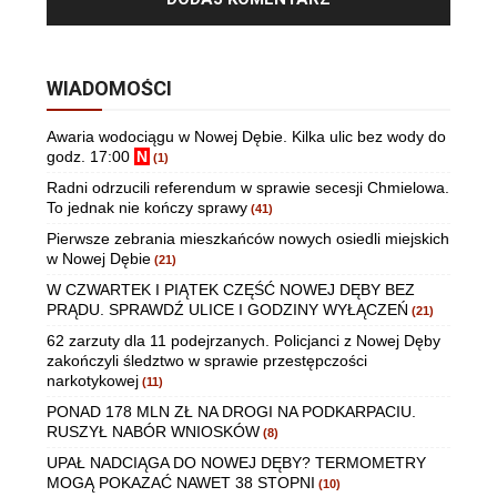
WIADOMOŚCI
Awaria wodociągu w Nowej Dębie. Kilka ulic bez wody do
godz. 17:00
N
(1)
Radni odrzucili referendum w sprawie secesji Chmielowa.
To jednak nie kończy sprawy
(41)
Pierwsze zebrania mieszkańców nowych osiedli miejskich
w Nowej Dębie
(21)
W CZWARTEK I PIĄTEK CZĘŚĆ NOWEJ DĘBY BEZ
PRĄDU. SPRAWDŹ ULICE I GODZINY WYŁĄCZEŃ
(21)
62 zarzuty dla 11 podejrzanych. Policjanci z Nowej Dęby
zakończyli śledztwo w sprawie przestępczości
narkotykowej
(11)
PONAD 178 MLN ZŁ NA DROGI NA PODKARPACIU.
RUSZYŁ NABÓR WNIOSKÓW
(8)
UPAŁ NADCIĄGA DO NOWEJ DĘBY? TERMOMETRY
MOGĄ POKAZAĆ NAWET 38 STOPNI
(10)