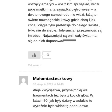
widzący emeryci – wie z kim śpi sąsiad, widzi
jakie majtki ma ta sąsiadka piętro wyżej – a
dwutonowego samochodu nie widzi, łażą te
święte nowodębskie krowy gdzie chcą i jak
chcą i ciągle tyko pretensje do całego świata ,
tylko nie do siebie. Tolerancja i przezorność są
im obce. Najważniejsi są oni i cały świat ma
się do nich dopasować!!!!!!!!!!!!
+3
Odpowiedz
Małomiasteczkowy
10 sierpnia 2021 at 14:40
Aleja Zwycięstwa, przynajmniej we
fragmentach też była z kocich głów. W
latach 80. jak były dziury w asfalcie to
wyraźnie było widać tę podbudowę.