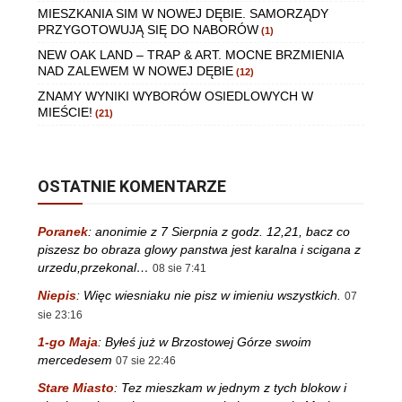
MIESZKANIA SIM W NOWEJ DĘBIE. SAMORZĄDY
PRZYGOTOWUJĄ SIĘ DO NABORÓW
(1)
NEW OAK LAND – TRAP & ART. MOCNE BRZMIENIA
NAD ZALEWEM W NOWEJ DĘBIE
(12)
ZNAMY WYNIKI WYBORÓW OSIEDLOWYCH W
MIEŚCIE!
(21)
OSTATNIE KOMENTARZE
Poranek
:
anonimie z 7 Sierpnia z godz. 12,21, bacz co
piszesz bo obraza glowy panstwa jest karalna i scigana z
urzedu,przekonal…
08 sie 7:41
Niepis
:
Więc wiesniaku nie pisz w imieniu wszystkich.
07
sie 23:16
1-go Maja
:
Byłeś już w Brzostowej Górze swoim
mercedesem
07 sie 22:46
Stare Miasto
:
Tez mieszkam w jednym z tych blokow i