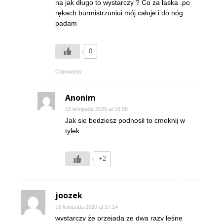
na jak długo to wystarczy ? Co za laska .po
rękach burmistrzuniui mój całuje i do nóg
padam
0
Odpowiedz
Anonim
18 listopada 2020 at 16:58
Jak sie bedziesz podnosil to cmoknij w
tylek
+2
joozek
18 listopada 2020 at 17:14
wystarczy że przejadą ze dwa razy leśne