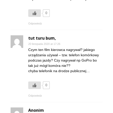
0
Odpowiedz
tut turu bum,
20 listopada 2020 at 17:26
Czym ten film kierowca nagrywał? jakiego
urządzania używał – tzw. telefon komórkowy
podczas jazdy? Czy nagrywał np GoPro bo
tak już mógł komóra nie??
chyba telefonik na drodze publicznej…
0
Odpowiedz
Anonim