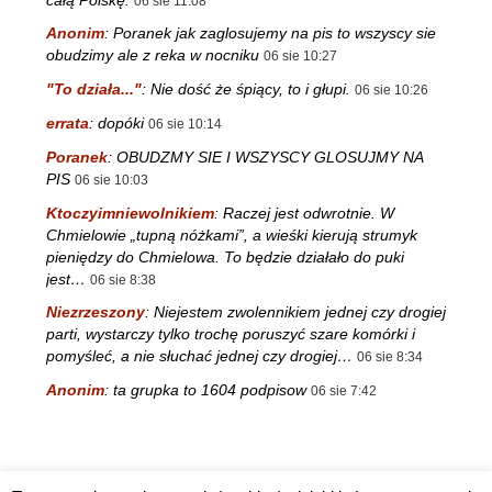
06 sie 11:08
Anonim
:
Poranek jak zaglosujemy na pis to wszyscy sie
obudzimy ale z reka w nocniku
06 sie 10:27
"To działa..."
:
Nie dość że śpiący, to i głupi.
06 sie 10:26
errata
:
dopóki
06 sie 10:14
Poranek
:
OBUDZMY SIE I WSZYSCY GLOSUJMY NA
PIS
06 sie 10:03
Ktoczyimniewolnikiem
:
Raczej jest odwrotnie. W
Chmielowie „tupną nóżkami”, a wieśki kierują strumyk
pieniędzy do Chmielowa. To będzie działało do puki
jest…
06 sie 8:38
Niezrzeszony
:
Niejestem zwolennikiem jednej czy drogiej
parti, wystarczy tylko trochę poruszyć szare komórki i
pomyśleć, a nie słuchać jednej czy drogiej…
06 sie 8:34
Anonim
:
ta grupka to 1604 podpisow
06 sie 7:42