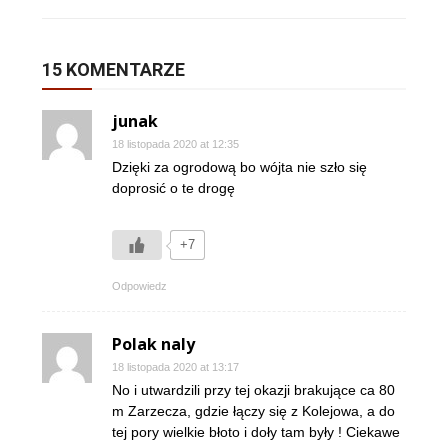
15 KOMENTARZE
junak
18 listopada 2020 at 12:35
Dzięki za ogrodową bo wójta nie szło się
doprosić o te drogę
+7
Odpowiedz
Polak naly
18 listopada 2020 at 13:17
No i utwardzili przy tej okazji brakujące ca 80
m Zarzecza, gdzie łączy się z Kolejowa, a do
tej pory wielkie błoto i doły tam były ! Ciekawe