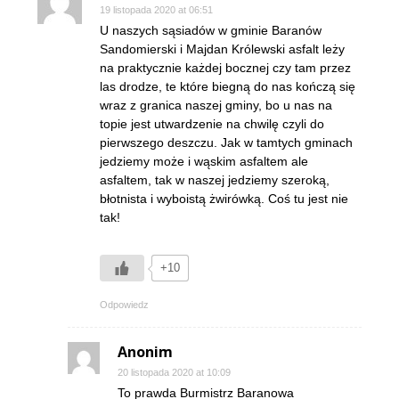
19 listopada 2020 at 06:51
U naszych sąsiadów w gminie Baranów
Sandomierski i Majdan Królewski asfalt leży
na praktycznie każdej bocznej czy tam przez
las drodze, te które biegną do nas kończą się
wraz z granica naszej gminy, bo u nas na
topie jest utwardzenie na chwilę czyli do
pierwszego deszczu. Jak w tamtych gminach
jedziemy może i wąskim asfaltem ale
asfaltem, tak w naszej jedziemy szeroką,
błotnista i wyboistą żwirówką. Coś tu jest nie
tak!
+10
Odpowiedz
Anonim
20 listopada 2020 at 10:09
To prawda Burmistrz Baranowa