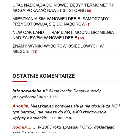
UPAŁ NADCIĄGA DO NOWEJ DĘBY? TERMOMETRY
MOGĄ POKAZAĆ NAWET 38 STOPNI
(10)
MIESZKANIA SIM W NOWEJ DĘBIE. SAMORZĄDY
PRZYGOTOWUJĄ SIĘ DO NABORÓW
(1)
NEW OAK LAND – TRAP & ART. MOCNE BRZMIENIA
NAD ZALEWEM W NOWEJ DĘBIE
(12)
ZNAMY WYNIKI WYBORÓW OSIEDLOWYCH W
MIEŚCIE!
(21)
OSTATNIE KOMENTARZE
infonowadeba.pl
:
Aktualizacja: Dostawa wody
przywrócona!
06 sie 13:51
Anonim
:
Mieszkaniec pomyliles sie ja nie glosuje za KO i
tym bardziej, nie naleze do KO, a KO rzeczywiscie
wplywy niemieckie…
06 sie 12:36
Nocnik...
:
… w 2005 roku sprzedał POPiS, dokładając
całą Polskę.