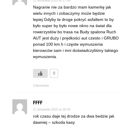
21 listopada 2020 at 17:08
Nagranie nie za bardzo mam kamerkę jak
wielu innych i zobaczymy może będzie
lepiej.Gdyby te droge pokryć asfaltem to by
było super by było nowe okno na świat dla
rowerzystów bo trasa na Budy spalona Ruch
AUT jest duży i prędkości aut czesto i GRUBO
ponad 100 km.h i częste wymuszenia
kierowców sam i inni doświadczyliśmy takiego
wymuszenia.
0
Odpowiedz
FFFF
21 listopada 2020 at 20:42
rok czasu daje tej drodze za dwa bedzie jak
dawniej – szkoda kasy