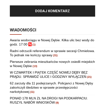
WIADOMOŚCI
Awaria wodociągu w Nowej Dębie. Kilka ulic bez wody do
godz. 17:00
N
(1)
Radni odrzucili referendum w sprawie secesji Chmielowa.
To jednak nie kończy sprawy
(31)
Pierwsze zebrania mieszkańców nowych osiedli miejskich
w Nowej Dębie
(13)
W CZWARTEK I PIĄTEK CZĘŚĆ NOWEJ DĘBY BEZ
PRĄDU. SPRAWDŹ ULICE I GODZINY WYŁĄCZEŃ
(21)
62 zarzuty dla 11 podejrzanych. Policjanci z Nowej Dęby
zakończyli śledztwo w sprawie przestępczości
narkotykowej
(11)
PONAD 178 MLN ZŁ NA DROGI NA PODKARPACIU.
RUSZYŁ NABÓR WNIOSKÓW
(8)