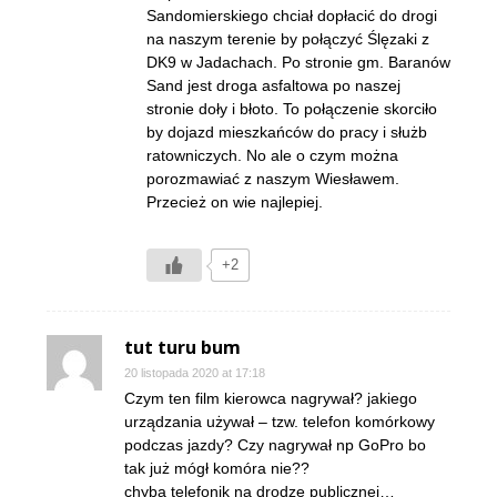
Sandomierskiego chciał dopłacić do drogi
na naszym terenie by połączyć Ślęzaki z
DK9 w Jadachach. Po stronie gm. Baranów
Sand jest droga asfaltowa po naszej
stronie doły i błoto. To połączenie skorciło
by dojazd mieszkańców do pracy i służb
ratowniczych. No ale o czym można
porozmawiać z naszym Wiesławem.
Przecież on wie najlepiej.
+2
tut turu bum
20 listopada 2020 at 17:18
Czym ten film kierowca nagrywał? jakiego
urządzania używał – tzw. telefon komórkowy
podczas jazdy? Czy nagrywał np GoPro bo
tak już mógł komóra nie??
chyba telefonik na drodze publicznej…