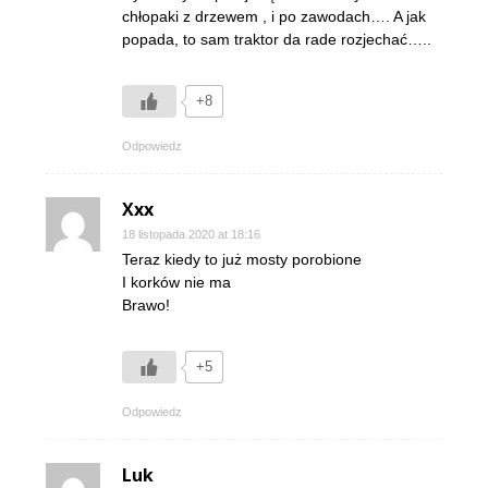
chłopaki z drzewem , i po zawodach…. A jak
popada, to sam traktor da rade rozjechać…..
+8
Odpowiedz
Xxx
18 listopada 2020 at 18:16
Teraz kiedy to już mosty porobione
I korków nie ma
Brawo!
+5
Odpowiedz
Luk