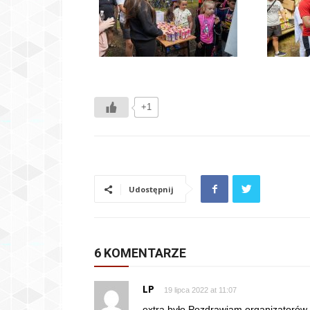
+1
Udostępnij
6 KOMENTARZE
LP
19 lipca 2022 at 11:07
extra było Pozdrawiam organizatorów