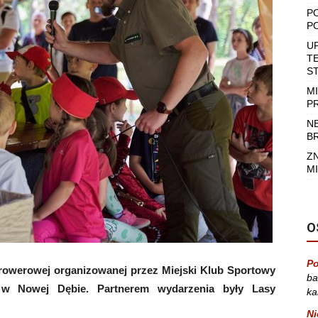
P
P
U
T
S
M
P
N
B
Z
MI
O
Po
rowerowej organizowanej przez Miejski Klub Sportowy
ba
w Nowej Dębie. Partnerem wydarzenia były Lasy
ka
Ni