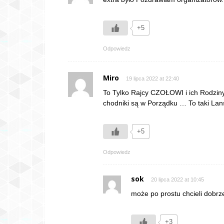
+5
Odpowiedz
Miro
19 lipca 2022 at 22:40
To Tylko Rajcy CZOŁOWI i ich Rodziny 
chodniki są w Porządku … To taki Lan
+5
Odpowiedz
sok
20 lipca 2022 at 10:45
może po prostu chcieli dobrze
+3