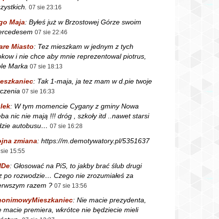
zystkich.
07 sie 23:16
go Maja
:
Byłeś już w Brzostowej Górze swoim
ercedesem
07 sie 22:46
are Miasto
:
Tez mieszkam w jednym z tych
okow i nie chce aby mnie reprezentowal piotrus,
le Marka
07 sie 18:13
eszkaniec
:
Tak 1-maja, ja tez mam w d.pie twoje
czenia
07 sie 16:33
lek
:
W tym momencie Cygany z gminy Nowa
ba nic nie mają !!! dróg , szkoły itd ..nawet starsi
dzie autobusu…
07 sie 16:28
jna zmiana
:
https://m.demotywatory.pl/5351637
 sie 15:55
NDe
:
Głosować na PiS, to jakby brać ślub drugi
z po rozwodzie… Czego nie zrozumiałeś za
erwszym razem ?
07 sie 13:56
nonimowyMieszkaniec
:
Nie macie prezydenta,
e macie premiera, wkrótce nie będziecie mieli