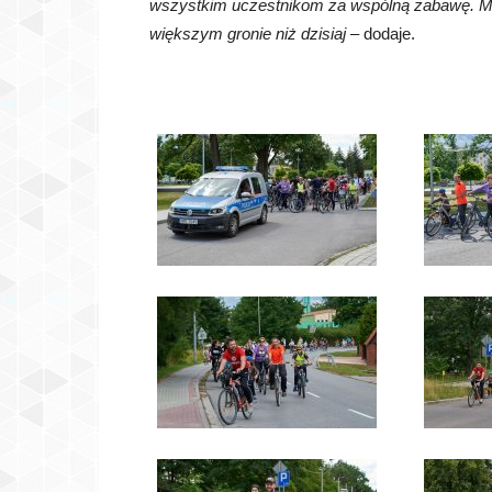
wszystkim uczestnikom za wspólną zabawę. Ma
większym gronie niż dzisiaj
– dodaje.