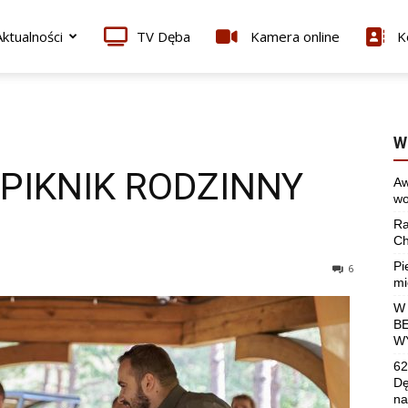
ktualności
TV Dęba
Kamera online
K
W
PIKNIK RODZINNY
Aw
wo
Ra
Ch
Pi
6
mi
W
B
W
62
Dę
na