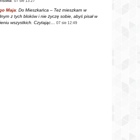
ństwa.
07 sie 13:27
go Maja
:
Do Mieszkańca – Też mieszkam w
dnym z tych bloków i nie życzę sobie, abyś pisał w
ieniu wszystkich. Czytając…
07 sie 12:49