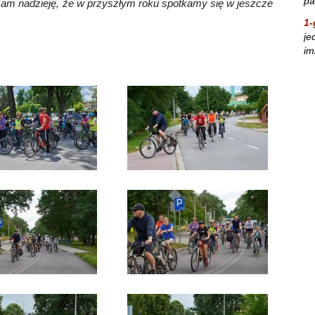
pa
m nadzieję, że w przyszłym roku spotkamy się w jeszcze
1-
je
im