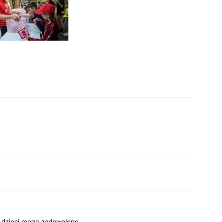
. dzieci mega zadowolone