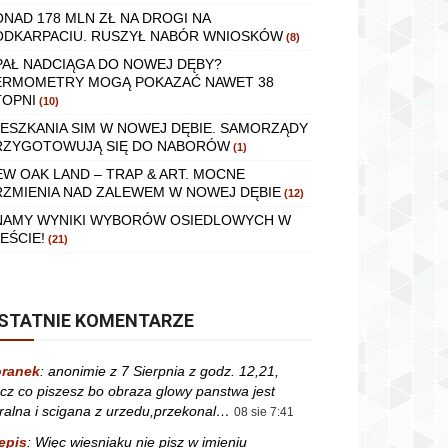
ONAD 178 MLN ZŁ NA DROGI NA
ODKARPACIU. RUSZYŁ NABÓR WNIOSKÓW
(8)
PAŁ NADCIĄGA DO NOWEJ DĘBY?
ERMOMETRY MOGĄ POKAZAĆ NAWET 38
TOPNI
(10)
IESZKANIA SIM W NOWEJ DĘBIE. SAMORZĄDY
RZYGOTOWUJĄ SIĘ DO NABORÓW
(1)
EW OAK LAND – TRAP & ART. MOCNE
RZMIENIA NAD ZALEWEM W NOWEJ DĘBIE
(12)
NAMY WYNIKI WYBORÓW OSIEDLOWYCH W
EŚCIE!
(21)
STATNIE KOMENTARZE
ranek
:
anonimie z 7 Sierpnia z godz. 12,21,
cz co piszesz bo obraza glowy panstwa jest
ralna i scigana z urzedu,przekonal…
08 sie 7:41
epis
:
Więc wiesniaku nie pisz w imieniu