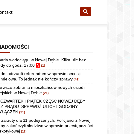
ontakt
IADOMOŚCI
aria wodociągu w Nowej Dębie. Kilka ulic bez
dy do godz. 17:00
N
(1)
dni odrzucili referendum w sprawie secesji
mielowa. To jednak nie kończy sprawy
(41)
erwsze zebrania mieszkańców nowych osiedli
ejskich w Nowej Dębie
(21)
 CZWARTEK I PIĄTEK CZĘŚĆ NOWEJ DĘBY
EZ PRĄDU. SPRAWDŹ ULICE I GODZINY
YŁĄCZEŃ
(21)
 zarzuty dla 11 podejrzanych. Policjanci z Nowej
by zakończyli śledztwo w sprawie przestępczości
rkotykowej
(11)