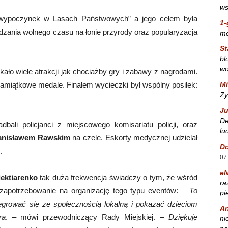
ws
wypoczynek w Lasach Państwowych” a jego celem była
1-
ania wolnego czasu na łonie przyrody oraz popularyzacja
m
St
bl
wo
ło wiele atrakcji jak chociażby gry i zabawy z nagrodami.
pamiątkowe medale. Finałem wycieczki był wspólny posiłek:
Mi
Zy
Ju
De
ali policjanci z miejscowego komisariatu policji, oraz
lu
anisławem Rawskim
na czele. Eskorty medycznej udzielał
Do
.
07
e
ektiarenko
tak duża frekwencja świadczy o tym, że wśród
ra
zapotrzebowanie na organizację tego typu eventów: –
To
pi
tegrować się ze społecznością lokalną i pokazać dzieciom
A
ra
. – mówi przewodniczący Rady Miejskiej. –
Dziękuję
ni