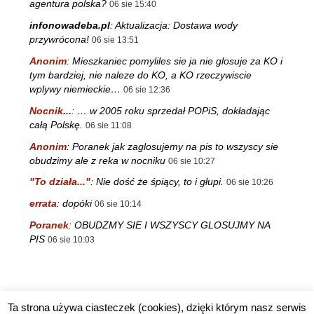
agentura polska?
06 sie 15:40
infonowadeba.pl
:
Aktualizacja: Dostawa wody
przywrócona!
06 sie 13:51
Anonim
:
Mieszkaniec pomyliles sie ja nie glosuje za KO i
tym bardziej, nie naleze do KO, a KO rzeczywiscie
wplywy niemieckie…
06 sie 12:36
Nocnik...
:
… w 2005 roku sprzedał POPiS, dokładając
całą Polskę.
06 sie 11:08
Anonim
:
Poranek jak zaglosujemy na pis to wszyscy sie
obudzimy ale z reka w nocniku
06 sie 10:27
"To działa..."
:
Nie dość że śpiący, to i głupi.
06 sie 10:26
errata
:
dopóki
06 sie 10:14
Poranek
:
OBUDZMY SIE I WSZYSCY GLOSUJMY NA
PIS
06 sie 10:03
Ta strona używa ciasteczek (cookies), dzięki którym nasz serwis