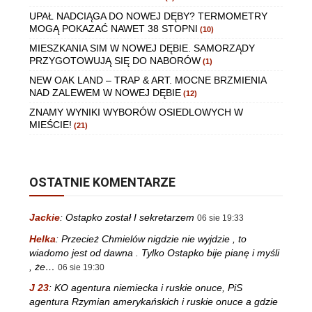
UPAŁ NADCIĄGA DO NOWEJ DĘBY? TERMOMETRY
MOGĄ POKAZAĆ NAWET 38 STOPNI
(10)
MIESZKANIA SIM W NOWEJ DĘBIE. SAMORZĄDY
PRZYGOTOWUJĄ SIĘ DO NABORÓW
(1)
NEW OAK LAND – TRAP & ART. MOCNE BRZMIENIA
NAD ZALEWEM W NOWEJ DĘBIE
(12)
ZNAMY WYNIKI WYBORÓW OSIEDLOWYCH W
MIEŚCIE!
(21)
OSTATNIE KOMENTARZE
Jackie
:
Ostapko został I sekretarzem
06 sie 19:33
Helka
:
Przecież Chmielów nigdzie nie wyjdzie , to
wiadomo jest od dawna . Tylko Ostapko bije pianę i myśli
, że…
06 sie 19:30
J 23
:
KO agentura niemiecka i ruskie onuce, PiS
agentura Rzymian amerykańskich i ruskie onuce a gdzie