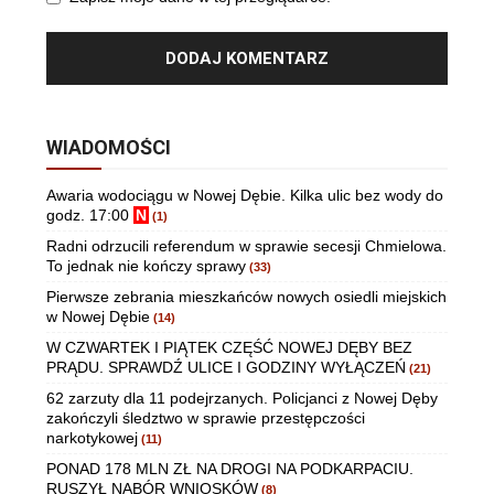
WIADOMOŚCI
Awaria wodociągu w Nowej Dębie. Kilka ulic bez wody do
godz. 17:00
N
(1)
Radni odrzucili referendum w sprawie secesji Chmielowa.
To jednak nie kończy sprawy
(33)
Pierwsze zebrania mieszkańców nowych osiedli miejskich
w Nowej Dębie
(14)
W CZWARTEK I PIĄTEK CZĘŚĆ NOWEJ DĘBY BEZ
PRĄDU. SPRAWDŹ ULICE I GODZINY WYŁĄCZEŃ
(21)
62 zarzuty dla 11 podejrzanych. Policjanci z Nowej Dęby
zakończyli śledztwo w sprawie przestępczości
narkotykowej
(11)
PONAD 178 MLN ZŁ NA DROGI NA PODKARPACIU.
RUSZYŁ NABÓR WNIOSKÓW
(8)