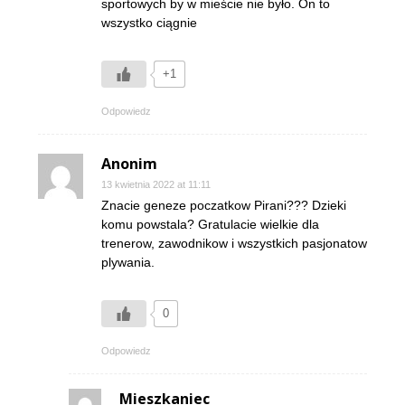
sportowych by w mieście nie było. On to
wszystko ciągnie
+1
Odpowiedz
Anonim
13 kwietnia 2022 at 11:11
Znacie geneze poczatkow Pirani??? Dzieki
komu powstala? Gratulacie wielkie dla
trenerow, zawodnikow i wszystkich pasjonatow
plywania.
0
Odpowiedz
Mieszkaniec