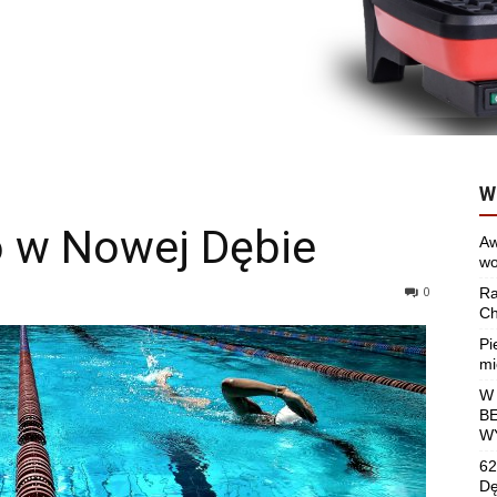
W
o w Nowej Dębie
Aw
wo
0
Ra
Ch
Pi
mi
W
B
W
62
Dę