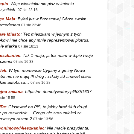
epis
:
Więc wiesniaku nie pisz w imieniu
zystkich.
07 sie 23:16
go Maja
:
Byłeś już w Brzostowej Górze swoim
ercedesem
07 sie 22:46
are Miasto
:
Tez mieszkam w jednym z tych
okow i nie chce aby mnie reprezentowal piotrus,
le Marka
07 sie 18:13
eszkaniec
:
Tak 1-maja, ja tez mam w d.pie twoje
czenia
07 sie 16:33
lek
:
W tym momencie Cygany z gminy Nowa
ba nic nie mają !!! dróg , szkoły itd ..nawet starsi
dzie autobusu…
07 sie 16:28
jna zmiana
:
https://m.demotywatory.pl/5351637
 sie 15:55
NDe
:
Głosować na PiS, to jakby brać ślub drugi
z po rozwodzie… Czego nie zrozumiałeś za
erwszym razem ?
07 sie 13:56
nonimowyMieszkaniec
:
Nie macie prezydenta,
e macie premiera, wkrótce nie będziecie mieli