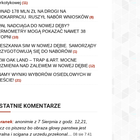
rkotykowej
(11)
ONAD 178 MLN ZŁ NA DROGI NA
ODKARPACIU. RUSZYŁ NABÓR WNIOSKÓW
(8)
PAŁ NADCIĄGA DO NOWEJ DĘBY?
ERMOMETRY MOGĄ POKAZAĆ NAWET 38
TOPNI
(10)
IESZKANIA SIM W NOWEJ DĘBIE. SAMORZĄDY
RZYGOTOWUJĄ SIĘ DO NABORÓW
(1)
EW OAK LAND – TRAP & ART. MOCNE
RZMIENIA NAD ZALEWEM W NOWEJ DĘBIE
(12)
NAMY WYNIKI WYBORÓW OSIEDLOWYCH W
EŚCIE!
(21)
STATNIE KOMENTARZE
ranek
:
anonimie z 7 Sierpnia z godz. 12,21,
cz co piszesz bo obraza glowy panstwa jest
ralna i scigana z urzedu,przekonal…
08 sie 7:41