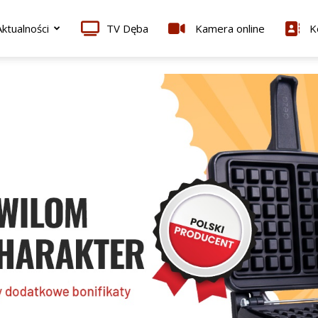
ktualności
TV Dęba
Kamera online
K