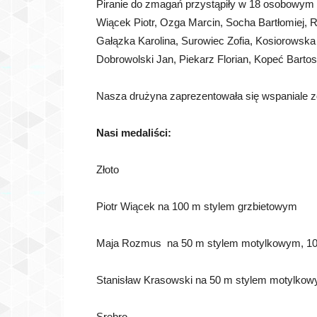
Piranie do zmagań przystąpiły w 18 osobowym s
Wiącek Piotr, Ozga Marcin, Socha Bartłomiej, 
Gałązka Karolina, Surowiec Zofia, Kosiorows
Dobrowolski Jan, Piekarz Florian, Kopeć Bartos
Nasza drużyna zaprezentowała się wspaniale zd
Nasi medaliści:
Złoto
Piotr Wiącek na 100 m stylem grzbietowym
Maja Rozmus na 50 m stylem motylkowym, 1
Stanisław Krasowski na 50 m stylem motylko
Srebro