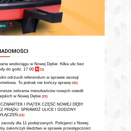
IADOMOŚCI
aria wodociągu w Nowej Dębie. Kilka ulic bez
dy do godz. 17:00
N
(1)
dni odrzucili referendum w sprawie secesji
mielowa. To jednak nie kończy sprawy
(41)
erwsze zebrania mieszkańców nowych osiedli
ejskich w Nowej Dębie
(21)
 CZWARTEK I PIĄTEK CZĘŚĆ NOWEJ DĘBY
EZ PRĄDU. SPRAWDŹ ULICE I GODZINY
YŁĄCZEŃ
(21)
 zarzuty dla 11 podejrzanych. Policjanci z Nowej
by zakończyli śledztwo w sprawie przestępczości