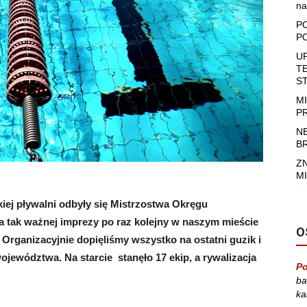
na
P
P
U
T
S
M
P
N
B
Z
MI
iej pływalni odbyły się Mistrzostwa Okręgu
cja tak ważnej imprezy po raz kolejny w naszym mieście
O
. Organizacyjnie dopięliśmy wszystko na ostatni guzik i
ojewództwa. Na starcie stanęło 17 ekip, a rywalizacja
Po
ba
ka