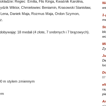
kładzie: Regiec Emilia, Flis Kinga, Kwaśnik Karolina,
Ni
Rydzik Wiktor, Chmielowiec Beniamin, Krasowski Stanisław,
ws
ka Lena, Daniek Maja, Rozmus Maja, Ordon Szymon,
1-
m
z.
St
bl
obywając 18 medali (4 złote, 7 srebrnych i 7 brązowych).
wo
Mi
Zy
Ju
De
lu
Do
07
00 m stylem zmiennym
e
ra
wym
pi
A
ni