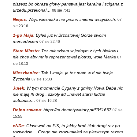
piszesz bo obraza glowy panstwa jest karalna i scigana z
urzedu,przekonal…
08 sie 7:41
Niepis
:
Więc wiesniaku nie pisz w imieniu wszystkich.
07
sie 23:16
1-go Maja
:
Byłeś już w Brzostowej Górze swoim
mercedesem
07 sie 22:46
Stare Miasto
:
Tez mieszkam w jednym z tych blokow i
nie chce aby mnie reprezentowal piotrus, wole Marka
07
sie 18:13
Mieszkaniec
:
Tak 1-maja, ja tez mam w d.pie twoje
Zyczenia
07 sie 16:33
Julek
:
W tym momencie Cygany z gminy Nowa Deba nic
nie mają !!! dróg , szkoły itd ..nawet starsi ludzie
autobusu…
07 sie 16:28
Dojna zmiana
:
https://m.demotywatory.pl/5351637
07 sie
15:55
eNDe
:
Głosować na PiS, to jakby brać ślub drugi raz po
rozwodzie… Czego nie zrozumiałeś za pierwszym razem