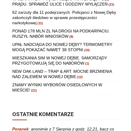
PRĄDU. SPRAWDŹ ULICE I GODZINY WYŁĄCZEŃ
(21)
62 zarzuty dla 11 podejrzanych. Policjanci z Nowej Dęby
zakończyli śledztwo w sprawie przestępczości
narkotykowej
(11)
PONAD 178 MLN ZŁ NA DROGI NA PODKARPACIU.
RUSZYŁ NABÓR WNIOSKÓW
(8)
UPAŁ NADCIĄGA DO NOWEJ DĘBY? TERMOMETRY
MOGĄ POKAZAĆ NAWET 38 STOPNI
(10)
MIESZKANIA SIM W NOWEJ DĘBIE. SAMORZĄDY
PRZYGOTOWUJĄ SIĘ DO NABORÓW
(1)
NEW OAK LAND – TRAP & ART. MOCNE BRZMIENIA
NAD ZALEWEM W NOWEJ DĘBIE
(12)
ZNAMY WYNIKI WYBORÓW OSIEDLOWYCH W
MIEŚCIE!
(21)
OSTATNIE KOMENTARZE
Poranek
:
anonimie z 7 Sierpnia z godz. 12,21, bacz co