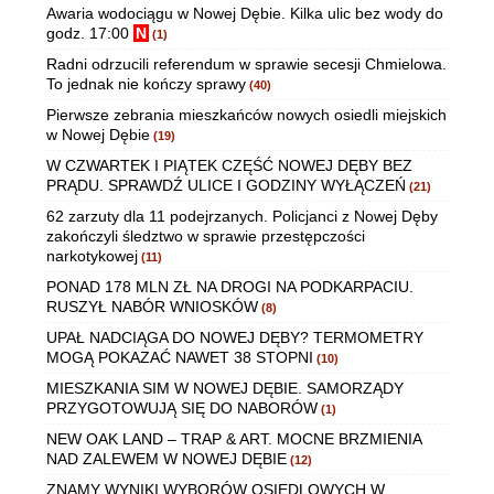
Awaria wodociągu w Nowej Dębie. Kilka ulic bez wody do
godz. 17:00
N
(1)
Radni odrzucili referendum w sprawie secesji Chmielowa.
To jednak nie kończy sprawy
(40)
Pierwsze zebrania mieszkańców nowych osiedli miejskich
w Nowej Dębie
(19)
W CZWARTEK I PIĄTEK CZĘŚĆ NOWEJ DĘBY BEZ
PRĄDU. SPRAWDŹ ULICE I GODZINY WYŁĄCZEŃ
(21)
62 zarzuty dla 11 podejrzanych. Policjanci z Nowej Dęby
zakończyli śledztwo w sprawie przestępczości
narkotykowej
(11)
PONAD 178 MLN ZŁ NA DROGI NA PODKARPACIU.
RUSZYŁ NABÓR WNIOSKÓW
(8)
UPAŁ NADCIĄGA DO NOWEJ DĘBY? TERMOMETRY
MOGĄ POKAZAĆ NAWET 38 STOPNI
(10)
MIESZKANIA SIM W NOWEJ DĘBIE. SAMORZĄDY
PRZYGOTOWUJĄ SIĘ DO NABORÓW
(1)
NEW OAK LAND – TRAP & ART. MOCNE BRZMIENIA
NAD ZALEWEM W NOWEJ DĘBIE
(12)
ZNAMY WYNIKI WYBORÓW OSIEDLOWYCH W