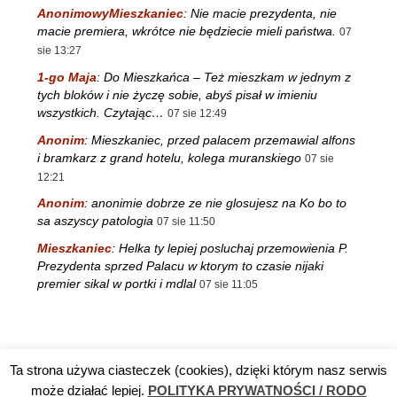
AnonimowyMieszkaniec
:
Nie macie prezydenta, nie
macie premiera, wkrótce nie będziecie mieli państwa.
07
sie 13:27
1-go Maja
:
Do Mieszkańca – Też mieszkam w jednym z
tych bloków i nie życzę sobie, abyś pisał w imieniu
wszystkich. Czytając…
07 sie 12:49
Anonim
:
Mieszkaniec, przed palacem przemawial alfons
i bramkarz z grand hotelu, kolega muranskiego
07 sie
12:21
Anonim
:
anonimie dobrze ze nie glosujesz na Ko bo to
sa aszyscy patologia
07 sie 11:50
Mieszkaniec
:
Helka ty lepiej posluchaj przemowienia P.
Prezydenta sprzed Palacu w ktorym to czasie nijaki
premier sikal w portki i mdlal
07 sie 11:05
Ta strona używa ciasteczek (cookies), dzięki którym nasz serwis
Reklama
TV DĘBA
Polityka prywatności / RODO
Kontakt
może działać lepiej.
POLITYKA PRYWATNOŚCI / RODO