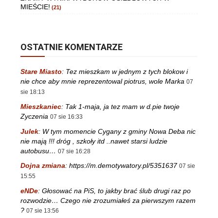
MIEŚCIE!
(21)
OSTATNIE KOMENTARZE
Stare Miasto
:
Tez mieszkam w jednym z tych blokow i
nie chce aby mnie reprezentowal piotrus, wole Marka
07
sie 18:13
Mieszkaniec
:
Tak 1-maja, ja tez mam w d.pie twoje
Zyczenia
07 sie 16:33
Julek
:
W tym momencie Cygany z gminy Nowa Deba nic
nie mają !!! dróg , szkoły itd ..nawet starsi ludzie
autobusu…
07 sie 16:28
Dojna zmiana
:
https://m.demotywatory.pl/5351637
07 sie
15:55
eNDe
:
Głosować na PiS, to jakby brać ślub drugi raz po
rozwodzie… Czego nie zrozumiałeś za pierwszym razem
?
07 sie 13:56