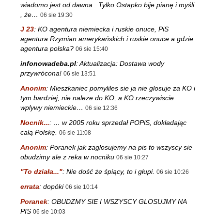
wiadomo jest od dawna . Tylko Ostapko bije pianę i myśli
, że…
06 sie 19:30
J 23
:
KO agentura niemiecka i ruskie onuce, PiS
agentura Rzymian amerykańskich i ruskie onuce a gdzie
agentura polska?
06 sie 15:40
infonowadeba.pl
:
Aktualizacja: Dostawa wody
przywrócona!
06 sie 13:51
Anonim
:
Mieszkaniec pomyliles sie ja nie glosuje za KO i
tym bardziej, nie naleze do KO, a KO rzeczywiscie
wplywy niemieckie…
06 sie 12:36
Nocnik...
:
… w 2005 roku sprzedał POPiS, dokładając
całą Polskę.
06 sie 11:08
Anonim
:
Poranek jak zaglosujemy na pis to wszyscy sie
obudzimy ale z reka w nocniku
06 sie 10:27
"To działa..."
:
Nie dość że śpiący, to i głupi.
06 sie 10:26
errata
:
dopóki
06 sie 10:14
Poranek
:
OBUDZMY SIE I WSZYSCY GLOSUJMY NA
PIS
06 sie 10:03