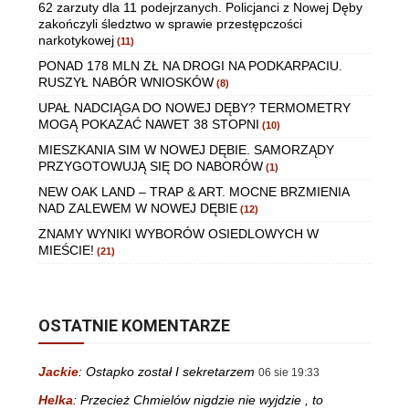
62 zarzuty dla 11 podejrzanych. Policjanci z Nowej Dęby
zakończyli śledztwo w sprawie przestępczości
narkotykowej
(11)
PONAD 178 MLN ZŁ NA DROGI NA PODKARPACIU.
RUSZYŁ NABÓR WNIOSKÓW
(8)
UPAŁ NADCIĄGA DO NOWEJ DĘBY? TERMOMETRY
MOGĄ POKAZAĆ NAWET 38 STOPNI
(10)
MIESZKANIA SIM W NOWEJ DĘBIE. SAMORZĄDY
PRZYGOTOWUJĄ SIĘ DO NABORÓW
(1)
NEW OAK LAND – TRAP & ART. MOCNE BRZMIENIA
NAD ZALEWEM W NOWEJ DĘBIE
(12)
ZNAMY WYNIKI WYBORÓW OSIEDLOWYCH W
MIEŚCIE!
(21)
OSTATNIE KOMENTARZE
Jackie
:
Ostapko został I sekretarzem
06 sie 19:33
Helka
:
Przecież Chmielów nigdzie nie wyjdzie , to