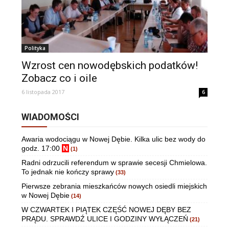
Polityka
Wzrost cen nowodębskich podatków!
Zobacz co i oile
6 listopada 2017
6
WIADOMOŚCI
Awaria wodociągu w Nowej Dębie. Kilka ulic bez wody do
godz. 17:00
N
(1)
Radni odrzucili referendum w sprawie secesji Chmielowa.
To jednak nie kończy sprawy
(33)
Pierwsze zebrania mieszkańców nowych osiedli miejskich
w Nowej Dębie
(14)
W CZWARTEK I PIĄTEK CZĘŚĆ NOWEJ DĘBY BEZ
PRĄDU. SPRAWDŹ ULICE I GODZINY WYŁĄCZEŃ
(21)