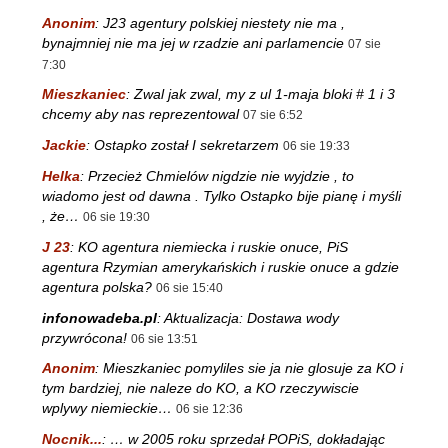
Anonim
:
J23 agentury polskiej niestety nie ma ,
bynajmniej nie ma jej w rzadzie ani parlamencie
07 sie
7:30
Mieszkaniec
:
Zwal jak zwal, my z ul 1-maja bloki # 1 i 3
chcemy aby nas reprezentowal
07 sie 6:52
Jackie
:
Ostapko został I sekretarzem
06 sie 19:33
Helka
:
Przecież Chmielów nigdzie nie wyjdzie , to
wiadomo jest od dawna . Tylko Ostapko bije pianę i myśli
, że…
06 sie 19:30
J 23
:
KO agentura niemiecka i ruskie onuce, PiS
agentura Rzymian amerykańskich i ruskie onuce a gdzie
agentura polska?
06 sie 15:40
infonowadeba.pl
:
Aktualizacja: Dostawa wody
przywrócona!
06 sie 13:51
Anonim
:
Mieszkaniec pomyliles sie ja nie glosuje za KO i
tym bardziej, nie naleze do KO, a KO rzeczywiscie
wplywy niemieckie…
06 sie 12:36
Nocnik...
:
… w 2005 roku sprzedał POPiS, dokładając