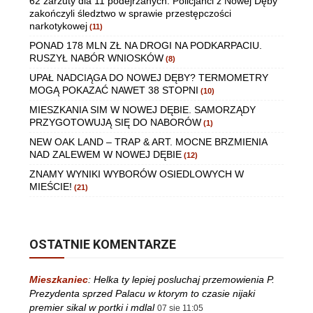
62 zarzuty dla 11 podejrzanych. Policjanci z Nowej Dęby
zakończyli śledztwo w sprawie przestępczości
narkotykowej
(11)
PONAD 178 MLN ZŁ NA DROGI NA PODKARPACIU.
RUSZYŁ NABÓR WNIOSKÓW
(8)
UPAŁ NADCIĄGA DO NOWEJ DĘBY? TERMOMETRY
MOGĄ POKAZAĆ NAWET 38 STOPNI
(10)
MIESZKANIA SIM W NOWEJ DĘBIE. SAMORZĄDY
PRZYGOTOWUJĄ SIĘ DO NABORÓW
(1)
NEW OAK LAND – TRAP & ART. MOCNE BRZMIENIA
NAD ZALEWEM W NOWEJ DĘBIE
(12)
ZNAMY WYNIKI WYBORÓW OSIEDLOWYCH W
MIEŚCIE!
(21)
OSTATNIE KOMENTARZE
Mieszkaniec
:
Helka ty lepiej posluchaj przemowienia P.
Prezydenta sprzed Palacu w ktorym to czasie nijaki
premier sikal w portki i mdlal
07 sie 11:05