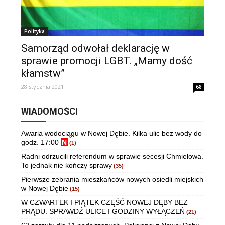
Polityka
Samorząd odwołał deklarację w
sprawie promocji LGBT. „Mamy dość
kłamstw”
28 stycznia 2021
68
WIADOMOŚCI
Awaria wodociągu w Nowej Dębie. Kilka ulic bez wody do
godz. 17:00
N
(1)
Radni odrzucili referendum w sprawie secesji Chmielowa.
To jednak nie kończy sprawy
(35)
Pierwsze zebrania mieszkańców nowych osiedli miejskich
w Nowej Dębie
(15)
W CZWARTEK I PIĄTEK CZĘŚĆ NOWEJ DĘBY BEZ
PRĄDU. SPRAWDŹ ULICE I GODZINY WYŁĄCZEŃ
(21)