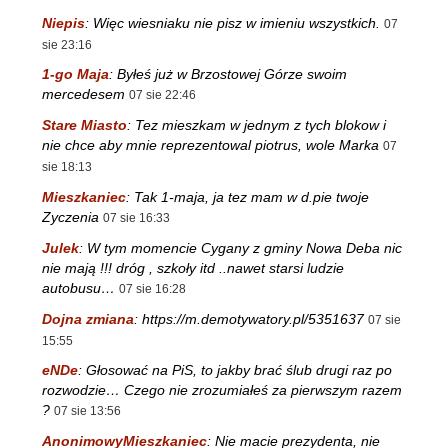
Niepis
:
Więc wiesniaku nie pisz w imieniu wszystkich.
07
sie 23:16
1-go Maja
:
Byłeś już w Brzostowej Górze swoim
mercedesem
07 sie 22:46
Stare Miasto
:
Tez mieszkam w jednym z tych blokow i
nie chce aby mnie reprezentowal piotrus, wole Marka
07
sie 18:13
Mieszkaniec
:
Tak 1-maja, ja tez mam w d.pie twoje
Zyczenia
07 sie 16:33
Julek
:
W tym momencie Cygany z gminy Nowa Deba nic
nie mają !!! dróg , szkoły itd ..nawet starsi ludzie
autobusu…
07 sie 16:28
Dojna zmiana
:
https://m.demotywatory.pl/5351637
07 sie
15:55
eNDe
:
Głosować na PiS, to jakby brać ślub drugi raz po
rozwodzie… Czego nie zrozumiałeś za pierwszym razem
?
07 sie 13:56
AnonimowyMieszkaniec
:
Nie macie prezydenta, nie