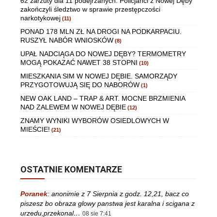
62 zarzuty dla 11 podejrzanych. Policjanci z Nowej Dęby
zakończyli śledztwo w sprawie przestępczości
narkotykowej
(11)
PONAD 178 MLN ZŁ NA DROGI NA PODKARPACIU.
RUSZYŁ NABÓR WNIOSKÓW
(8)
UPAŁ NADCIĄGA DO NOWEJ DĘBY? TERMOMETRY
MOGĄ POKAZAĆ NAWET 38 STOPNI
(10)
MIESZKANIA SIM W NOWEJ DĘBIE. SAMORZĄDY
PRZYGOTOWUJĄ SIĘ DO NABORÓW
(1)
NEW OAK LAND – TRAP & ART. MOCNE BRZMIENIA
NAD ZALEWEM W NOWEJ DĘBIE
(12)
ZNAMY WYNIKI WYBORÓW OSIEDLOWYCH W
MIEŚCIE!
(21)
OSTATNIE KOMENTARZE
Poranek
:
anonimie z 7 Sierpnia z godz. 12,21, bacz co
piszesz bo obraza glowy panstwa jest karalna i scigana z
urzedu,przekonal…
08 sie 7:41