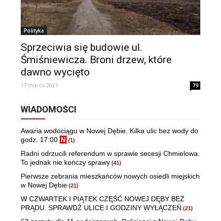
Polityka
Sprzeciwia się budowie ul.
Śmiśniewicza. Broni drzew, które
dawno wycięto
17 marca 2021
79
WIADOMOŚCI
Awaria wodociągu w Nowej Dębie. Kilka ulic bez wody do
godz. 17:00
N
(1)
Radni odrzucili referendum w sprawie secesji Chmielowa.
To jednak nie kończy sprawy
(41)
Pierwsze zebrania mieszkańców nowych osiedli miejskich
w Nowej Dębie
(21)
W CZWARTEK I PIĄTEK CZĘŚĆ NOWEJ DĘBY BEZ
PRĄDU. SPRAWDŹ ULICE I GODZINY WYŁĄCZEŃ
(21)