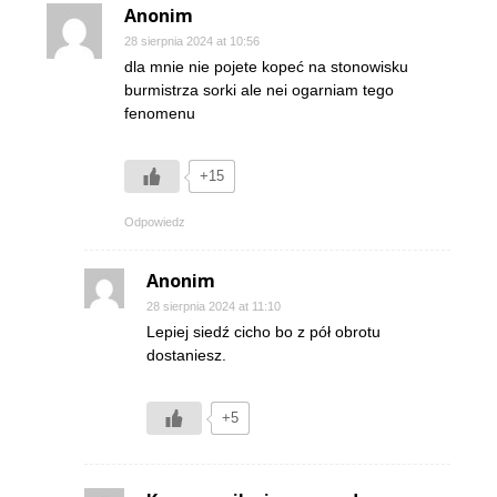
Anonim
28 sierpnia 2024 at 10:56
dla mnie nie pojete kopeć na stonowisku
burmistrza sorki ale nei ogarniam tego
fenomenu
+15
Odpowiedz
Anonim
28 sierpnia 2024 at 11:10
Lepiej siedź cicho bo z pół obrotu
dostaniesz.
+5