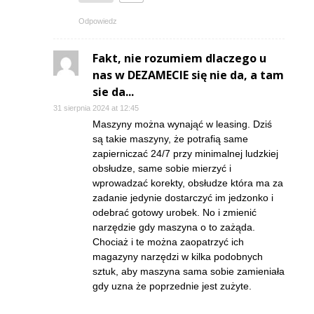
Odpowiedz
Fakt, nie rozumiem dlaczego u
nas w DEZAMECIE się nie da, a tam
sie da...
31 sierpnia 2024 at 12:45
Maszyny można wynająć w leasing. Dziś
są takie maszyny, że potrafią same
zapierniczać 24/7 przy minimalnej ludzkiej
obsłudze, same sobie mierzyć i
wprowadzać korekty, obsłudze która ma za
zadanie jedynie dostarczyć im jedzonko i
odebrać gotowy urobek. No i zmienić
narzędzie gdy maszyna o to zażąda.
Chociaż i te można zaopatrzyć ich
magazyny narzędzi w kilka podobnych
sztuk, aby maszyna sama sobie zamieniała
gdy uzna że poprzednie jest zużyte.