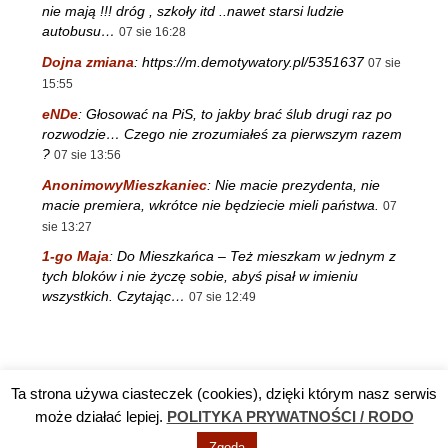
nie mają !!! dróg , szkoły itd ..nawet starsi ludzie
autobusu…
07 sie 16:28
Dojna zmiana
:
https://m.demotywatory.pl/5351637
07 sie
15:55
eNDe
:
Głosować na PiS, to jakby brać ślub drugi raz po
rozwodzie… Czego nie zrozumiałeś za pierwszym razem
?
07 sie 13:56
AnonimowyMieszkaniec
:
Nie macie prezydenta, nie
macie premiera, wkrótce nie będziecie mieli państwa.
07
sie 13:27
1-go Maja
:
Do Mieszkańca – Też mieszkam w jednym z
tych bloków i nie życzę sobie, abyś pisał w imieniu
wszystkich. Czytając…
07 sie 12:49
Ta strona używa ciasteczek (cookies), dzięki którym nasz serwis
Reklama
TV DĘBA
Polityka prywatności / RODO
Kontakt
może działać lepiej.
POLITYKA PRYWATNOŚCI / RODO
Zgoda