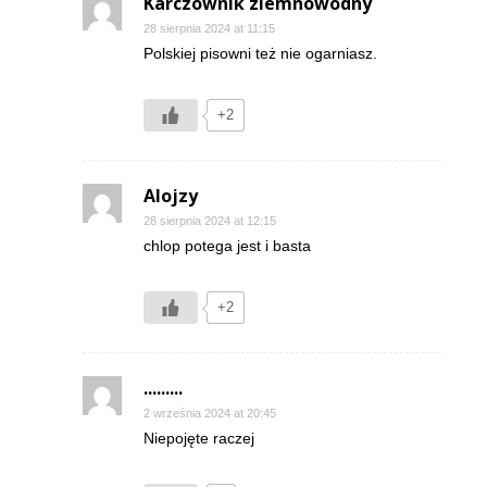
Karczownik ziemnowodny
28 sierpnia 2024 at 11:15
Polskiej pisowni też nie ogarniasz.
+2
Alojzy
28 sierpnia 2024 at 12:15
chlop potega jest i basta
+2
.........
2 września 2024 at 20:45
Niepojęte raczej