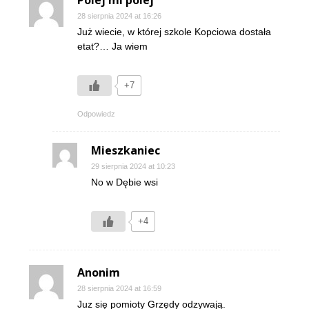
Polej mi polej
28 sierpnia 2024 at 16:26
Już wiecie, w której szkole Kopciowa dostała
etat?… Ja wiem
+7
Odpowiedz
Mieszkaniec
29 sierpnia 2024 at 10:23
No w Dębie wsi
+4
Anonim
28 sierpnia 2024 at 16:59
Juz się pomioty Grzędy odzywają.