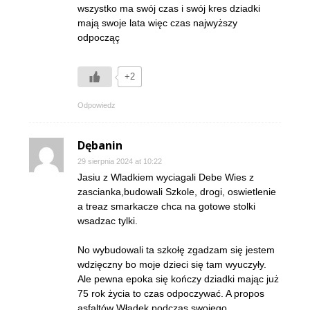
wszystko ma swój czas i swój kres dziadki
mają swoje lata więc czas najwyższy
odpocząç
+2
Odpowiedz
Dębanin
29 sierpnia 2024 at 10:22
Jasiu z Wladkiem wyciagali Debe Wies z
zascianka,budowali Szkole, drogi, oswietlenie
a treaz smarkacze chca na gotowe stolki
wsadzac tylki.
No wybudowali ta szkołę zgadzam się jestem
wdzięczny bo moje dzieci się tam wyuczyły.
Ale pewna epoka się kończy dziadki mając już
75 rok życia to czas odpoczywać. A propos
asfaltów Władek podczas swojego