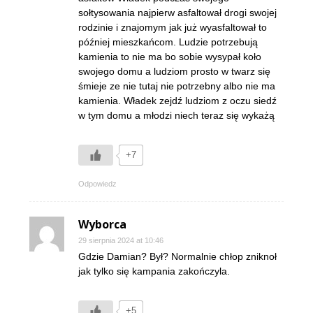
sołtysowania najpierw asfaltował drogi swojej
rodzinie i znajomym jak już wyasfaltował to
później mieszkańcom. Ludzie potrzebują
kamienia to nie ma bo sobie wysypał koło
swojego domu a ludziom prosto w twarz się
śmieje ze nie tutaj nie potrzebny albo nie ma
kamienia. Władek zejdź ludziom z oczu siedź
w tym domu a młodzi niech teraz się wykażą
+7
Odpowiedz
Wyborca
29 sierpnia 2024 at 10:46
Gdzie Damian? Był? Normalnie chłop zniknoł
jak tylko się kampania zakończyla.
+5