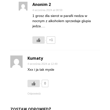
Anonim 2
4 września 2024 at 08:59
1 grosz dla sierot w parafii nedza w
nocnym z alkoholem sprzedaje glupia
jedza….
+1
Kumaty
4 września 2024 at 12:49
Xxx i ja tak mysle
0
Odpowiedz
ZOSTAW ODPOWIEDŹ