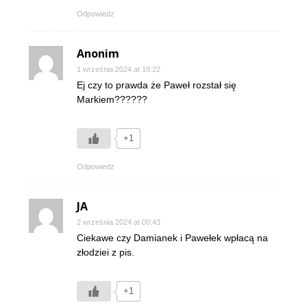
Odpowiedz
Anonim
1 września 2024 at 19:22
Ej czy to prawda że Paweł rozstał się
Markiem??????
+1
Odpowiedz
JA
2 września 2024 at 00:43
Ciekawe czy Damianek i Pawełek wpłacą na
złodziei z pis.
+1