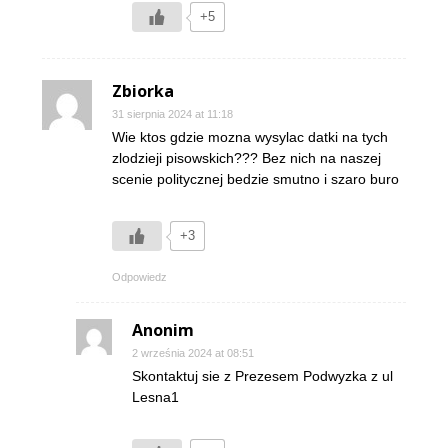
+5
Zbiorka
31 sierpnia 2024 at 11:18
Wie ktos gdzie mozna wysylac datki na tych
zlodzieji pisowskich??? Bez nich na naszej
scenie politycznej bedzie smutno i szaro buro
+3
Odpowiedz
Anonim
2 września 2024 at 08:51
Skontaktuj sie z Prezesem Podwyzka z ul
Lesna1