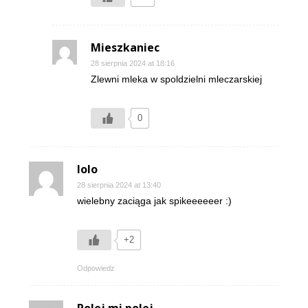
Mieszkaniec
28 sierpnia 2024 at 18:16
Zlewni mleka w spoldzielni mleczarskiej
0
lolo
28 sierpnia 2024 at 13:40
wielebny zaciąga jak spikeeeeeer :)
+2
Odpowiedz