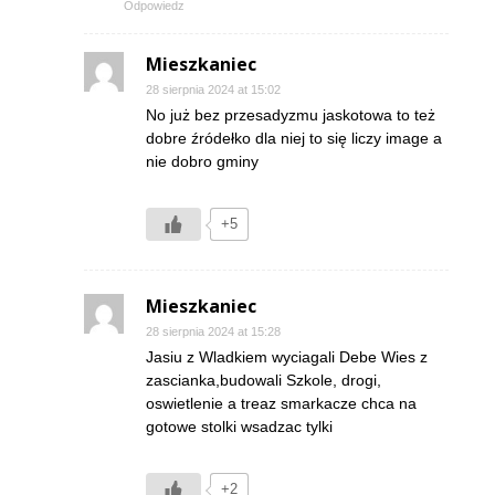
Odpowiedz
Mieszkaniec
28 sierpnia 2024 at 15:02
No już bez przesadyzmu jaskotowa to też
dobre źródełko dla niej to się liczy image a
nie dobro gminy
+5
Mieszkaniec
28 sierpnia 2024 at 15:28
Jasiu z Wladkiem wyciagali Debe Wies z
zascianka,budowali Szkole, drogi,
oswietlenie a treaz smarkacze chca na
gotowe stolki wsadzac tylki
+2