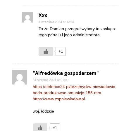
Xxx
4 września 2024 at 12:04
To że Damian przegrał wybory to zasługa
tego portalu i jego administratora.
+1
"Alfredówka gospodarzem"
31 sierpnia 2024 at 01:09
https://defence24.pl/przemysl/w-niewiadowie-
beda-produkowac-amunicje-155-mm
https://www.zspniewiadow.pl
woj. łódzkie
+1