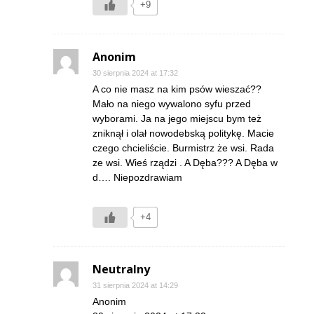
+9
Anonim
30 sierpnia 2024 at 17:32
A co nie masz na kim psów wieszać??
Mało na niego wywalono syfu przed
wyborami. Ja na jego miejscu bym też
zniknął i olał nowodebską politykę. Macie
czego chcieliście. Burmistrz że wsi. Rada
ze wsi. Wieś rządzi . A Dęba??? A Dęba w
d…. Niepozdrawiam
+4
Neutralny
31 sierpnia 2024 at 14:29
Anonim