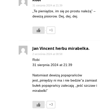
31 sierpnia 2024 at 21:39
„Te pieniądze, im się po prostu należą” –
dewizą pisiorow. Dej, dej, dej.
+1
Jan Vincent herbu mirabelka.
2 września 2024 at 08:58
Robi
31 sierpnia 2024 at 21:39
Natomiast dewizą popaprańców
jest,,piniędzy ni ma i nie bedzie”a zamiast
bułek popaprańcy zalecają ,,jeść szczaw i
mirabelki”
+3