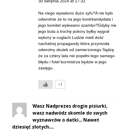
30 sierpnia 2024 at 17:32
Na niego wywalono dużo syfu?A nie było
odwrotnie że to na jego kontrkandydata i
jego komitet wylewano szambo?Gdyby nie
jego buta a trochę pokory byłby wygrał
wybory w cuglach.Ludzie mieli dość
nachalnej propagandy która przyniosła
odwrotny skutek od zamierzonego.Sądzę
że za cztery lata nie popełni tego samego
błędu i fotel burmistrza będzie w jego
zasięgu.
+1
Wasz Nadprezes drogie pisiurki,
wasz nadwódz skomle do swych
wyznawców o datki... Nawet
dziesięć złotych....