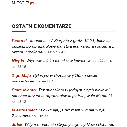
MIEŚCIE!
(21)
OSTATNIE KOMENTARZE
Poranek
:
anonimie z 7 Sierpnia z godz. 12,21, bacz co
piszesz bo obraza glowy panstwa jest karalna i scigana z
urzedu,przekonal…
08 sie 7:41
Niepis
:
Więc wiesniaku nie pisz w imieniu wszystkich.
07
sie 23:16
1-go Maja
:
Byłeś już w Brzostowej Górze swoim
mercedesem
07 sie 22:46
Stare Miasto
:
Tez mieszkam w jednym z tych blokow i
nie chce aby mnie reprezentowal piotrus, wole Marka
07
sie 18:13
Mieszkaniec
:
Tak 1-maja, ja tez mam w d.pie twoje
Zyczenia
07 sie 16:33
Julek
:
W tym momencie Cygany z gminy Nowa Deba nic