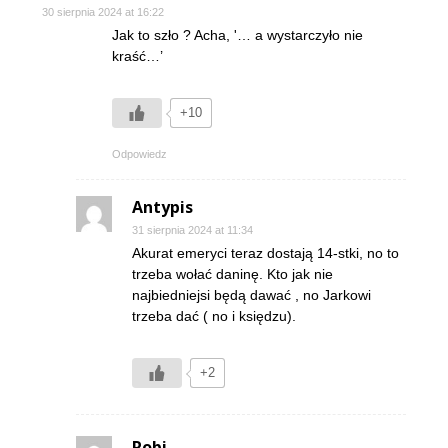
30 sierpnia 2024 at 16:22
Jak to szło ? Acha, '… a wystarczyło nie
kraść…’
+10
Odpowiedz
Antypis
31 sierpnia 2024 at 11:34
Akurat emeryci teraz dostają 14-stki, no to
trzeba wołać daninę. Kto jak nie
najbiedniejsi będą dawać , no Jarkowi
trzeba dać ( no i księdzu).
+2
Robi