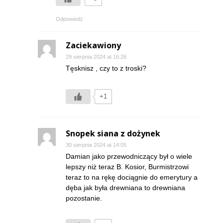
Odpowiedz
Zaciekawiony
29 sierpnia 2024 at 16:26
Tęsknisz , czy to z troski?
+1
Snopek siana z dożynek
30 sierpnia 2024 at 14:05
Damian jako przewodniczący był o wiele
lepszy niż teraz B. Kosior, Burmistrzowi
teraz to na rękę dociągnie do emerytury a
dęba jak była drewniana to drewniana
pozostanie.