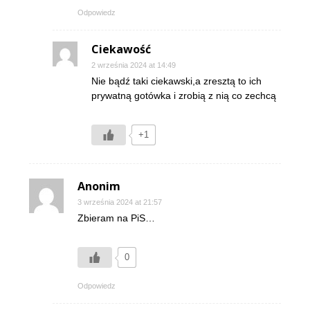
Odpowiedz
Ciekawość
2 września 2024 at 14:49
Nie bądź taki ciekawski,a zresztą to ich
prywatną gotówka i zrobią z nią co zechcą
+1
Anonim
3 września 2024 at 21:57
Zbieram na PiS…
0
Odpowiedz