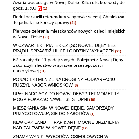
Awaria wodociągu w Nowej Dębie. Kilka ulic bez wody do
godz. 17:00
N
(1)
Radni odrzucili referendum w sprawie secesji Chmielowa.
To jednak nie kończy sprawy
(41)
Pierwsze zebrania mieszkańców nowych osiedli miejskich
w Nowej Dębie
(21)
W CZWARTEK I PIĄTEK CZĘŚĆ NOWEJ DĘBY BEZ
PRĄDU. SPRAWDŹ ULICE I GODZINY WYŁĄCZEŃ
(21)
62 zarzuty dla 11 podejrzanych. Policjanci z Nowej Dęby
zakończyli śledztwo w sprawie przestępczości
narkotykowej
(11)
PONAD 178 MLN ZŁ NA DROGI NA PODKARPACIU.
RUSZYŁ NABÓR WNIOSKÓW
(8)
UPAŁ NADCIĄGA DO NOWEJ DĘBY? TERMOMETRY
MOGĄ POKAZAĆ NAWET 38 STOPNI
(10)
MIESZKANIA SIM W NOWEJ DĘBIE. SAMORZĄDY
PRZYGOTOWUJĄ SIĘ DO NABORÓW
(1)
NEW OAK LAND – TRAP & ART. MOCNE BRZMIENIA
NAD ZALEWEM W NOWEJ DĘBIE
(12)
ZNAMY WYNIKI WYBORÓW OSIEDLOWYCH W