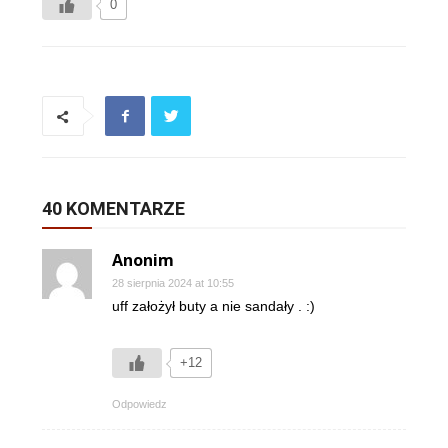
0
40 KOMENTARZE
Anonim
28 sierpnia 2024 at 10:55
uff założył buty a nie sandały . :)
+12
Odpowiedz