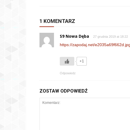
1 KOMENTARZ
S9 Nowa Dęba
27 grudnia 2019 at 18:22
https://zapodaj.net/e2035a69f662d.jp
+1
Odpowiedz
ZOSTAW ODPOWIEDŹ