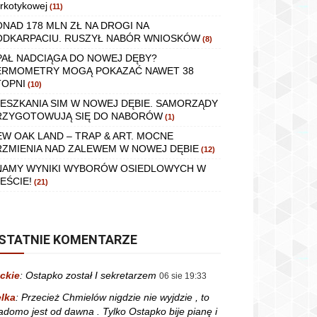
rkotykowej
(11)
ONAD 178 MLN ZŁ NA DROGI NA
ODKARPACIU. RUSZYŁ NABÓR WNIOSKÓW
(8)
PAŁ NADCIĄGA DO NOWEJ DĘBY?
ERMOMETRY MOGĄ POKAZAĆ NAWET 38
TOPNI
(10)
IESZKANIA SIM W NOWEJ DĘBIE. SAMORZĄDY
RZYGOTOWUJĄ SIĘ DO NABORÓW
(1)
EW OAK LAND – TRAP & ART. MOCNE
RZMIENIA NAD ZALEWEM W NOWEJ DĘBIE
(12)
NAMY WYNIKI WYBORÓW OSIEDLOWYCH W
EŚCIE!
(21)
STATNIE KOMENTARZE
ckie
:
Ostapko został I sekretarzem
06 sie 19:33
lka
:
Przecież Chmielów nigdzie nie wyjdzie , to
adomo jest od dawna . Tylko Ostapko bije pianę i