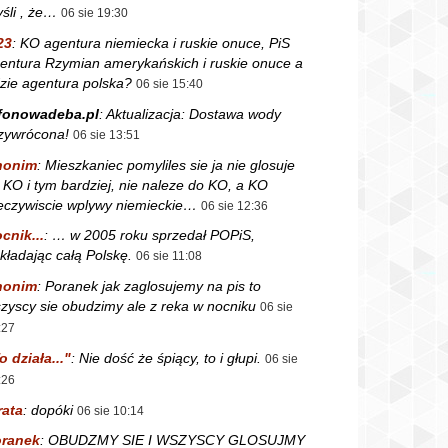
śli , że…
06 sie 19:30
23
:
KO agentura niemiecka i ruskie onuce, PiS
entura Rzymian amerykańskich i ruskie onuce a
zie agentura polska?
06 sie 15:40
fonowadeba.pl
:
Aktualizacja: Dostawa wody
zywrócona!
06 sie 13:51
nonim
:
Mieszkaniec pomyliles sie ja nie glosuje
 KO i tym bardziej, nie naleze do KO, a KO
eczywiscie wplywy niemieckie…
06 sie 12:36
cnik...
:
… w 2005 roku sprzedał POPiS,
kładając całą Polskę.
06 sie 11:08
nonim
:
Poranek jak zaglosujemy na pis to
zyscy sie obudzimy ale z reka w nocniku
06 sie
:27
o działa..."
:
Nie dość że śpiący, to i głupi.
06 sie
:26
rata
:
dopóki
06 sie 10:14
ranek
:
OBUDZMY SIE I WSZYSCY GLOSUJMY