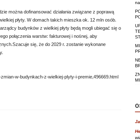
na
P
zie można dofinansować działania związane z poprawą
P
elkiej płyty. W domach takich mieszka ok. 12 mln osób.
U
arządcy budynków z wielkiej płyty będą mogli ubiegać się o
T
go połączenia warstw: fakturowej i nośnej, aby
S
nych.Szacuje się, że do 2029 r. zostanie wykonane
M
P
y.
N
B
Z
zmian-w-budynkach-z-wielkiej-plyty-i-premie,496669.html
MI
O
Ja
He
wi