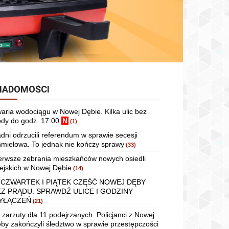
IADOMOŚCI
aria wodociągu w Nowej Dębie. Kilka ulic bez
dy do godz. 17:00
N
(1)
dni odrzucili referendum w sprawie secesji
mielowa. To jednak nie kończy sprawy
(33)
erwsze zebrania mieszkańców nowych osiedli
ejskich w Nowej Dębie
(14)
 CZWARTEK I PIĄTEK CZĘŚĆ NOWEJ DĘBY
EZ PRĄDU. SPRAWDŹ ULICE I GODZINY
YŁĄCZEŃ
(21)
 zarzuty dla 11 podejrzanych. Policjanci z Nowej
by zakończyli śledztwo w sprawie przestępczości