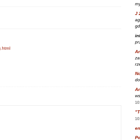
my
J 
ag
gd
in
pr
g.html
A
za
rz
No
do
A
ws
10
"T
10
er
Po