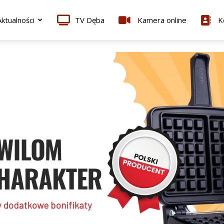
ktualności
TV Dęba
Kamera online
K