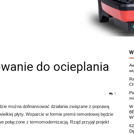
W
wanie do ocieplania
Aw
wo
Ra
Ch
Pi
1
mi
zie można dofinansować działania związane z poprawą
W
B
elkiej płyty. Wsparcie w formie premii remontowej będzie
W
e połączone z termomodernizacją. Rząd przyjął projekt
62
Dę