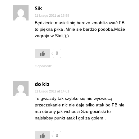
Sik
11 lutego 2011 at 13:58
Będziecie musieli się bardzo zmobilizować FB
to piękna piłka .Mnie sie bardzo podoba.Może
zagraja w Stali;);)
0
Odpowiedz
do kiz
11 lutego 2011 at 14:01
Te gwiazdy tak szybko się nie wyświecą
przeczekanie nic nie daje tylko atak bo FB nie
ma obrony jak wchodzi Szurgociński to
najsłabsy punkt atak i gol za golem .
0