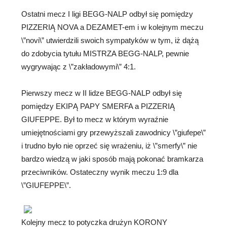
Ostatni mecz I ligi BEGG-NALP odbył się pomiędzy
PIZZERIĄ NOVA a DEZAMET-em i w kolejnym meczu
\”novi\” utwierdzili swoich sympatyków w tym, iż dążą
do zdobycia tytułu MISTRZA BEGG-NALP, pewnie
wygrywając z \”zakładowymi\” 4:1.
Pierwszy mecz w II lidze BEGG-NALP odbył się
pomiędzy EKIPĄ PAPY SMERFA a PIZZERIĄ
GIUFEPPE. Był to mecz w którym wyraźnie
umiejętnościami gry przewyższali zawodnicy \”giufepe\”
i trudno było nie oprzeć się wrażeniu, iż \”smerfy\” nie
bardzo wiedzą w jaki sposób mają pokonać bramkarza
przeciwników. Ostateczny wynik meczu 1:9 dla
\”GIUFEPPE\”.
Kolejny mecz to potyczka drużyn KORONY