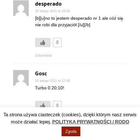
desperado
15 lutego 2011 at 15:43
[b][u]no to jestem desperado nr 1 ale cóż się
nie robi dla przyjaciół [/u][/b]
0
Odpowiedz
Gosc
15 lutego 2011 at 17:40
Turbo 0 20;10!
0
Ta strona używa ciasteczek (cookies), dzięki którym nasz serwis
Odpowiedz
może działać lepiej.
POLITYKA PRYWATNOŚCI / RODO
Zgoda
A JEDNAK