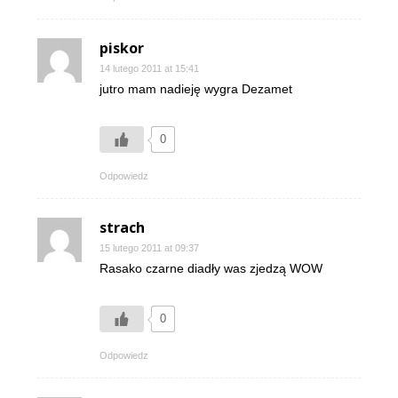
piskor
14 lutego 2011 at 15:41
jutro mam nadieję wygra Dezamet
0
Odpowiedz
strach
15 lutego 2011 at 09:37
Rasako czarne diadły was zjedzą WOW
0
Odpowiedz