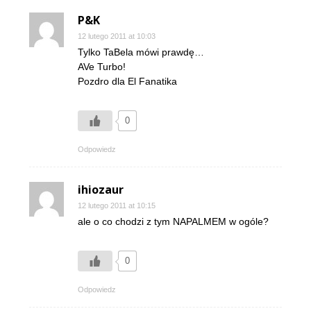
P&K
12 lutego 2011 at 10:03
Tylko TaBela mówi prawdę…
AVe Turbo!
Pozdro dla El Fanatika
0
Odpowiedz
ihiozaur
12 lutego 2011 at 10:15
ale o co chodzi z tym NAPALMEM w ogóle?
0
Odpowiedz