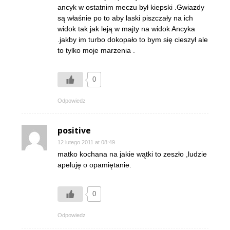
ancyk w ostatnim meczu był kiepski .Gwiazdy
są właśnie po to aby laski piszczały na ich
widok tak jak leją w majty na widok Ancyka
.jakby im turbo dokopało to bym się cieszył ale
to tylko moje marzenia .
0
Odpowiedz
positive
12 lutego 2011 at 08:49
matko kochana na jakie wątki to zeszło ,ludzie
apeluję o opamiętanie.
0
Odpowiedz