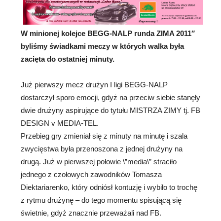
W minionej kolejce BEGG-NALP runda ZIMA 2011″
byliśmy świadkami meczy w których walka była
zacięta do ostatniej minuty.
Już pierwszy mecz
drużyn I ligi BEGG-NALP
dostarczył sporo emocji, gdyż na przeciw siebie stanęły
dwie drużyny aspirujące do tytułu MISTRZA ZIMY tj. FB
DESIGN v MEDIA-TEL.
Przebieg gry zmieniał się z minuty na minutę i szala
zwycięstwa była przenoszona z jednej drużyny na
drugą. Już w pierwszej połowie \”media\” straciło
jednego z czołowych zawodników Tomasza
Diektariarenko, który odniósł kontuzję i wybiło to trochę
z rytmu drużynę – do tego momentu spisującą się
świetnie, gdyż znacznie przeważali nad FB.