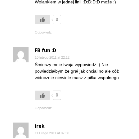
Wolankiem w jednej linii :D:D:D:D może :)
0
Odpowiedz
FB fun :D
10 lutego 2011 at 22:12
Śmieszy mnie twoja wypowiedź :) Nie
powiedziałbym że grał jak chcial no ale cóż
widocznie niewiele masz z piłka wspolnego..
0
Odpowiedz
irek
11 lutego 2011 at 07:30