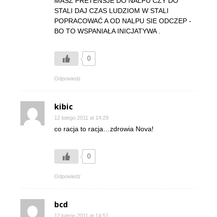
MASZ PRETENSJE DO NALPU CZY DO
STALI DAJ CZAS LUDZIOM W STALI
POPRACOWAĆ A OD NALPU SIE ODCZEP -
BO TO WSPANIAŁA INICJATYWA .
0
Odpowiedz
kibic
12 lutego 2011 at 14:29
co racja to racja…zdrowia Nova!
0
Odpowiedz
bcd
12 lutego 2011 at 14:51