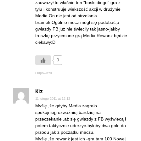
zauważył to właśnie ten "boski diego" gra z
tyłu i konstruuje większość akcji w drużynie
Media.On nie jest od strzelania
bramek.Ogólnie mecz mógł się podobać,a
gwiazdy FB już nie świeciły tak jasno-jakby
troszkę przycmione grą Media.Rewanż będzie
ciekawy:D
0
Odpowiedz
Kiz
11 lutego 2011 at 12:12
Myślę ,że gdyby Media zagrało
spokojniej,rozważniej,bardziej na
przeczekanie ,aż się gwiazdy z FB wyświecą i
potem taktycznie uderzyć-byłoby dwa gole do
przodu jak z początku meczu.
Myślę ,że rewanż jest ich -gra tam 100 Nowej