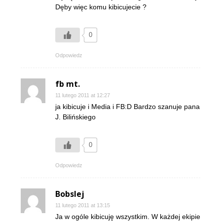
Dęby więc komu kibicujecie ?
0
Odpowiedz
fb mt.
11 lutego 2011 at 12:27
ja kibicuje i Media i FB:D Bardzo szanuje pana
J. Bilińskiego
0
Odpowiedz
Bobslej
11 lutego 2011 at 13:15
Ja w ogóle kibicuję wszystkim. W każdej ekipie