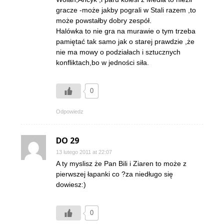
gracze -może jakby pograli w Stali razem ,to
może powstałby dobry zespół.
Halówka to nie gra na murawie o tym trzeba
pamiętać tak samo jak o starej prawdzie ,że
nie ma mowy o podziałach i sztucznych
konfliktach,bo w jedności siła.
0
Odpowiedz
DO 29
13 lutego 2011 at 22:07
A ty myslisz że Pan Bili i Ziaren to może z
pierwszej łapanki co ?za niedługo się
dowiesz:)
0