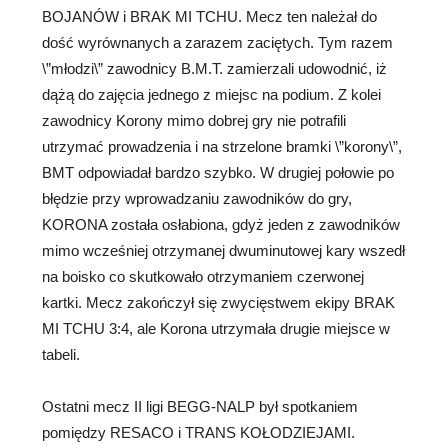
BOJANÓW i BRAK MI TCHU. Mecz ten należał do
dość wyrównanych a zarazem zaciętych. Tym razem
\”młodzi\” zawodnicy B.M.T. zamierzali udowodnić, iż
dążą do zajęcia jednego z miejsc na podium. Z kolei
zawodnicy Korony mimo dobrej gry nie potrafili
utrzymać prowadzenia i na strzelone bramki \”korony\”,
BMT odpowiadał bardzo szybko. W drugiej połowie po
błędzie przy wprowadzaniu zawodników do gry,
KORONA została osłabiona, gdyż jeden z zawodników
mimo wcześniej otrzymanej dwuminutowej kary wszedł
na boisko co skutkowało otrzymaniem czerwonej
kartki. Mecz zakończył się zwycięstwem ekipy BRAK
MI TCHU 3:4, ale Korona utrzymała drugie miejsce w
tabeli.
Ostatni mecz II ligi BEGG-NALP był spotkaniem
pomiędzy RESACO i TRANS KOŁODZIEJAMI.