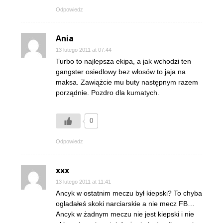
Odpowiedz
Ania
13 lutego 2011 at 07:44
Turbo to najlepsza ekipa, a jak wchodzi ten
gangster osiedlowy bez włosów to jaja na
maksa. Zawiążcie mu buty następnym razem
porządnie. Pozdro dla kumatych.
0
Odpowiedz
xxx
13 lutego 2011 at 11:41
Ancyk w ostatnim meczu był kiepski? To chyba
ogladałeś skoki narciarskie a nie mecz FB…
Ancyk w żadnym meczu nie jest kiepski i nie