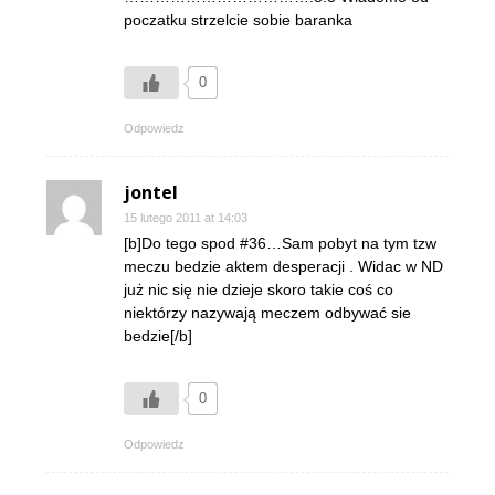
poczatku strzelcie sobie baranka
0
Odpowiedz
jontel
15 lutego 2011 at 14:03
[b]Do tego spod #36…Sam pobyt na tym tzw
meczu bedzie aktem desperacji . Widac w ND
już nic się nie dzieje skoro takie coś co
niektórzy nazywają meczem odbywać sie
bedzie[/b]
0
Odpowiedz