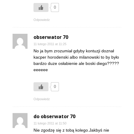
0
Odpowiedz
obserwator 70
11 lutego 2011 at 11:25
No ja bym zrozumiał gdyby kontuzji doznał
kacper horodenski albo milanowski to by było
bardzo duze osłabienie ale boski diego?????
eeeeee
0
Odpowiedz
do obserwator 70
11 lutego 2011 at 11:50
Nie zgodzę się z tobą kolego.Jakbyś nie