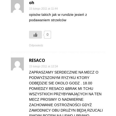
oh
15 lutego 2011 at 11:44
opisów takich jak w rundzie jesień z
podawaniem strzelców
0
Odpowiedz
RESACO
15 lutego 2011 at 12:34
ZAPRASZAMY SERDECZNIE NA MECZ O
PODWYŻSZONYM RYZYKU KTORY
ODBĘDZIE SIE OKOLO GODZ . 18.00
POMIEDZY RESACO &BRAK MI TCHU
WSZYSTKICH PRZYBYWAJĄCYCH NA TEN
MECZ PROSIMY O NADMIERNE
ZACHOWANIE OSTROŻNOŚCI GDYŻ
ZAWODNICY OBU DRUŻYN BĘDĄ RZUCALI
SWOIM POTEM NA LEWO I PRAWO