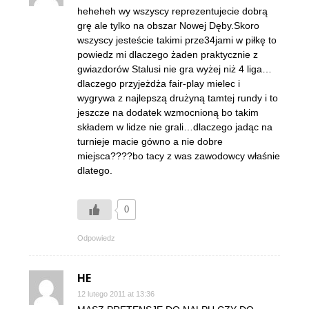
heheheh wy wszyscy reprezentujecie dobrą
grę ale tylko na obszar Nowej Dęby.Skoro
wszyscy jesteście takimi prze34jami w piłkę to
powiedz mi dlaczego żaden praktycznie z
gwiazdorów Stalusi nie gra wyżej niż 4 liga…
dlaczego przyjeżdża fair-play mielec i
wygrywa z najlepszą drużyną tamtej rundy i to
jeszcze na dodatek wzmocnioną bo takim
składem w lidze nie grali…dlaczego jadąc na
turnieje macie gówno a nie dobre
miejsca????bo tacy z was zawodowcy właśnie
dlatego.
0
Odpowiedz
HE
12 lutego 2011 at 13:36