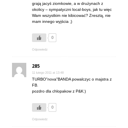
grają jacyś ziomkowie, a w drużynach z
okolicy – sympatyczni local-boys, jak tu więc
Wam wszystkim nie kibicować? Zresztą, nie
mam innego wyjścia ;)
0
Odpowiedz
285
11 lutego 2011 at 13:48
TURBO"nova"BANDA powalczyc o majstra z
FB.
pozdro dla chlopakow z P&K:)
0
Odpowiedz