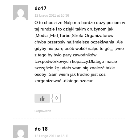
do17
12 lutego 2011 at 10:36
O to chodzi że Nalp ma bardzo duży poziom w
tej rundzie i to dzięki takim drużynom jak
,Media ,Fbd,Turbo,Strefa Organizatorów
chyba przerosły najśmielsze oczekiwania .Ale
gdyby nie parę osób wokół nalpu to gó,,,,,wno
z tego by było pary zawodników
tzw.podwórkowych kopaczy.Dlatego macie
szczęście żę udało wam się znależć takie
osoby .Sam wiem jak trudno jest coś
zorganizować -dlatego szacun
0
Odpowiedz
do 18
12 lutego 2011 at 13:11