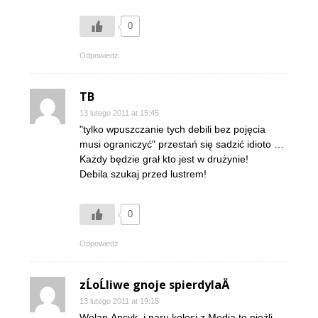
0
Odpowiedz
TB
13 lutego 2011 at 15:45
"tylko wpuszczanie tych debili bez pojęcia
musi ograniczyć" przestań się sadzić idioto …
Każdy będzie grał kto jest w drużynie!
Debila szukaj przed lustrem!
0
Odpowiedz
zĹoĹliwe gnoje spierdylaÄ
13 lutego 2011 at 19:15
Wolan,Ancyk ,i paru kolesi z Media to nieźli