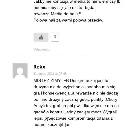
Jakby nie kontuzja w media to nie wiem czy fb
podniosłoby się ,ale nic to -będą
rewanże.Media do boju !!
Połowa hali za wami połowa przeciw.
0
Odpowiedz
Rekx
11 lutego 2011 at 07:46
MISTRZ ZIMY -FB Design raczej jest to
drużyna nie do wyjechania -podoba mia się
gra i konsekwencja .a rewanże nic nie dadzą
bo inne drużyny zaczną gubić punkty .Chory
Ancyk też grał na pół gwizdka więc nie ma co
gadać o kontuzji.ładny zacięty mecz.Wygrali
lepsi.[b]Sędzowie kompromitacja totalna z
autami koszm[/b]ar.