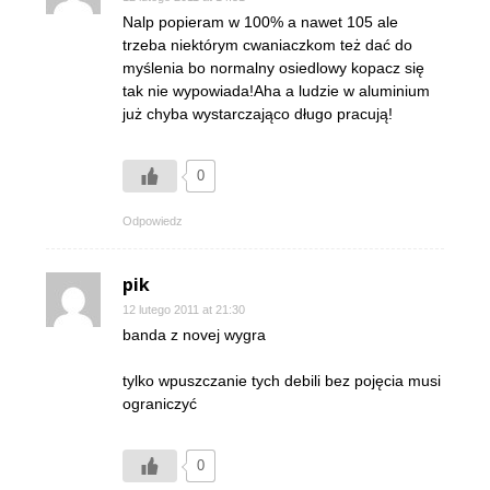
Nalp popieram w 100% a nawet 105 ale
trzeba niektórym cwaniaczkom też dać do
myślenia bo normalny osiedlowy kopacz się
tak nie wypowiada!Aha a ludzie w aluminium
już chyba wystarczająco długo pracują!
0
Odpowiedz
pik
12 lutego 2011 at 21:30
banda z novej wygra
tylko wpuszczanie tych debili bez pojęcia musi
ograniczyć
0