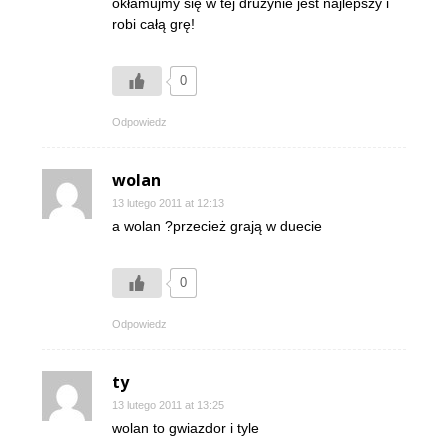
okłamujmy się w tej drużynie jest najlepszy i
robi całą grę!
0
Odpowiedz
wolan
13 lutego 2011 at 12:13
a wolan ?przecież grają w duecie
0
Odpowiedz
ty
13 lutego 2011 at 13:25
wolan to gwiazdor i tyle