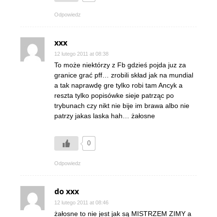
Odpowiedz
xxx
12 lutego 2011 at 08:38
To może niektórzy z Fb gdzieś pojda juz za
granice grać pff… zrobili skład jak na mundial
a tak naprawdę gre tylko robi tam Ancyk a
reszta tylko popisówke sieje patrząc po
trybunach czy nikt nie bije im brawa albo nie
patrzy jakas laska hah… żałosne
0
Odpowiedz
do xxx
12 lutego 2011 at 08:46
żałosne to nie jest jak są MISTRZEM ZIMY a